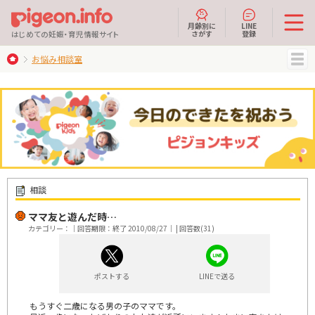
月齢別に
LINE
さがす
登録
はじめての妊娠・育児情報サイト
お悩み相談室
MENU
相談
ママ友と遊んだ時…
カテゴリー：｜回答期限：終了 2010/08/27｜ | 回答数(31)
ポストする
LINEで送る
もうすぐ二歳になる男の子のママです。