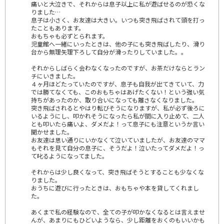
痛いと大泣きで、それからは息子以上に私が遊ばせるのが恐くな
りました…
息子は小さく、お友達は大きい。いつも突き飛ばされて頭を打っ
たこともあります。
おもちゃも必ずとられます。
児童館へ一緒にいったときは、他の子にも突き飛ばしたり、滑り
台から無理矢理下ろして自分が滑ったりしていました。。
それからしばらく会わなくなったのですが、お茶だけならとラン
チにいきました。
４ヶ月ほどたっていたのですが、息子も自我が出てきていて、力
では勝てなくても、このおもちゃはあげたくない！という強い気
持ちがあったのか、取り合いになっても離さなくなりました。
突き飛ばされるとやはり転びそうになりますが、私が必ず後ろに
いるようにし、叩かれそうになったら私が間に入り止めて、二人
とも叩いたら痛いよ、ダメだよ！って息子にも注意というか言い
聞かせました。
お友達は思い通りにいかなくて泣いていましたが、お友達のママ
もそれを見て自分の息子に、そうだよ！泣いたってダメだよ！っ
て叱るようになってました。
それからは少し良くなって、突き飛ばそうとすることも少なくな
りました。
おうちに遊びに行ったときは、おもちゃや本を貸してくれまし
た。
あくまで私の経験なので、全ての子が叩かなくなるとは言えませ
んが、あまりにもひどいようなら、少し距離をおくのもいいかも