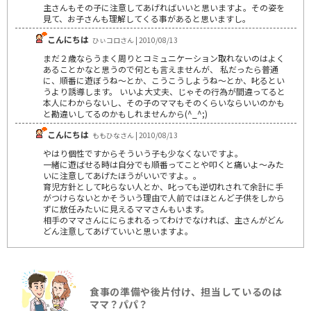
主さんもその子に注意してあげればいいと思いますよ。その姿を
見て、お子さんも理解してくる事があると思いますし。
こんにちは
ひぃコロさん | 2010/08/13
まだ２歳ならうまく周りとコミュニケーション取れないのはよく
あることかなと思うので何とも言えませんが、 私だったら普通
に、順番に遊ぼうね～とか、こうこうしようね～とか、叱るとい
うより誘導します。 いいよ大丈夫、じゃその行為が間違ってると
本人にわからないし、その子のママもそのくらいならいいのかも
と勘違いしてるのかもしれませんから(^_^;)
こんにちは
ももひなさん | 2010/08/13
やはり個性ですからそういう子も少なくないですよ。
一緒に遊ばせる時は自分でも順番ってことや叩くと痛いよ～みた
いに注意してあげたほうがいいですよ。。
育児方針として叱らない人とか、叱っても逆切れされて余計に手
がつけらないとかそういう理由で人前ではほとんど子供をしから
ずに放任みたいに見えるママさんもいます。
相手のママさんににらまれるってわけでなければ、主さんがどん
どん注意してあげていいと思いますよ。
食事の準備や後片付け、担当しているのは
ママ？パパ？