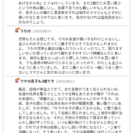
あげるからね』とフォローしています。 まだ2歳だとお互い遊ぶ
という行為は難しいし、言葉で言うのも難しいかもしれません
が、息子さんが嫌だと意思表示すれば相手のママさんもさすがに
悪いかなと思うのではと思います。 気付かなければ空気読めない
方なのでしょう。
うちの
| 2010/08/13
次男もそんな感じです。 そのお友達が悪い子なわけじゃないし、
主さんのお子さんだって二歳すぎたらそうなるかもしれません
よ。 うちの次男も最近は噛んだりひったくったりして、困ります
しいちいち怒っているので疲れますがそういう時期なんだと思い
ます。 相手も髪をひっぱったり押したり叩いたりでお互い様で
す。 でも長男の時はわりとおとなしかったので、わたしも主さん
のように思っていました。 まだ二歳くらいだと一緒にうまく遊べ
ないしママさんと気があえばいいと思います。
ウチの息子も2歳です
| 2010/08/13
最近、自我が芽生えてきて、まだ言葉がうまく伝えられない分、
友達の玩具を取ろうとしたりする時もありますが親が「それは、
お友達の」「順番だよ」などと言えばちゃんとわかります。 以
前、息子の遊んでる玩具を他の子供が無理矢理、奪い取りついあ
たしが、その子供に「今ウチの子が遊んでるからね」と取り替え
してしまいました。そして旦那に怒られました(;_;) 相手の親が注
意するなら未だしも…それに子供は子供同士で揉まれ育っていく
んだし親が守ってたら、いつも親が助けてくれるからと安心す
る…それでは子供は成長しないし弱い子供になると(・_・;) 後で
冷静になって、そう思いました。 ウチは保育園には行っていませ