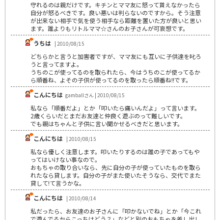
守れるのは親だけです。キチンとママ友に怒って貰えなかったら
自分が怒るべきです。良い悪いは判らないのですから。そう注意
が出来ない相手で気を使う相手なら距離を置いた方が良いと思い
ます。誰よりもリトルママ☆さんのお子さんが可哀想です。
うちは
| 2010/08/15
どちらかと言うと加害者ですが、ママ友にも互いに子供達を叱ろ
うと言ってますよ。
うちのこが使ってるのを取られたら、今はうちのこが使ってるか
ら順番ね、よその子供が使ってるのを取ったら順番ね!!です。
こんにちは
gamballさん | 2010/08/15
私なら「順番だよ」とか「叩いたら痛いんだよ」って言います。
2歳くらいだとまだお友達と仲良く遊ぶのって難しいです。
でも親はちゃんと子供に言い聞かせるべきだと思います。
こんにちは
| 2010/08/15
私なら優しく注意します。叩いたりするのは誰の子であってもや
ってはいけない事なので。
おもちゃの取り合いなら、先に自分の子が使っていたものを取ら
れたなら貸します。自分の子がまた使いたそうなら、交代でまた
貸して!て言うかな。
こんにちは
| 2010/08/14
私だったら、お友達のお子さんに「叩かないでね」とか「今これ
で遊んでるからこっちはどう？」などと別のおもちゃを差し出し