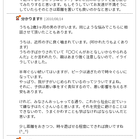
てみたりすると思います。もしそうしていてお友達が不満そうに
していたらそのときは距離を置いても良いのかなと思います。
分かります!!
| 2010/08/14
うちも2歳3ヶ月の男の子がいます。同じような悩みでこちらに相
談させて頂いたこともあります。
うちは、近所の子に良く噛まれています。(叩かれたりもよくあり
ます)
うちの子ばかりされていて『〇〇くんがおとなしいからやられる
んだ』とか言われたり、親はあまり強く注意しないので、イライ
ラしていました。
半年ぐらい続いてはいますが、ピークは過ぎたので時々ぐらいに
なっています。
やっぱり、我が子がいじめられているのってツラいですよね。
それに、子供は悪い事をすぐ真似するので、悪い影響を与える不
安もあります。
けれど、みなさんおっしゃってる通り、これから社会に出ていっ
て嫌な子はたくさんいると思います。それを完全に避けることは
できないので、うまくかわすことも学ばなければならないんだと
思います。
少し距離をおきつつ、時々遊ばせる程度にできれば良いですね
(^_^)