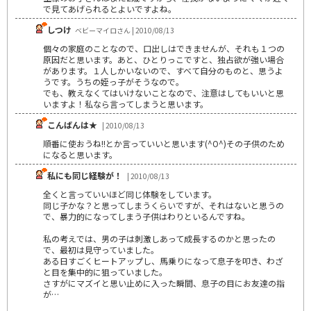
で見てあげられるとよいですよね。
しつけ
ベビーマイロさん | 2010/08/13
個々の家庭のことなので、口出しはできませんが、それも１つの
原因だと思います。あと、ひとりっこですと、独占欲が強い場合
があります。１人しかいないので、すべて自分のものと、思うよ
うです。うちの姪っ子がそうなので。
でも、教えなくてはいけないことなので、注意はしてもいいと思
いますよ！私なら言ってしまうと思います。
こんばんは★
| 2010/08/13
順番に使おうね!!とか言っていいと思います(^O^)その子供のため
になると思います。
私にも同じ経験が！
| 2010/08/13
全くと言っていいほど同じ体験をしています。
同じ子かな？と思ってしまうくらいですが、それはないと思うの
で、暴力的になってしまう子供はわりといるんですね。
私の考えでは、男の子は刺激しあって成長するのかと思ったの
で、最初は見守っていました。
ある日すごくヒートアップし、馬乗りになって息子を叩き、わざ
と目を集中的に狙っていました。
さすがにマズイと思い止めに入った瞬間、息子の目にお友達の指
が…