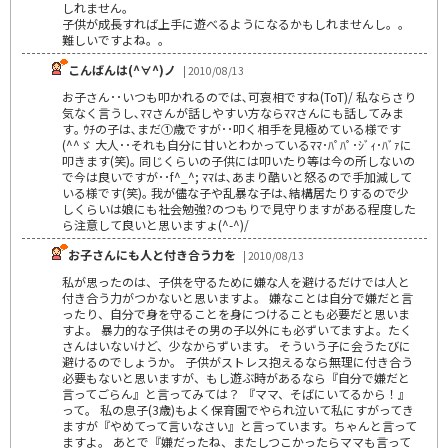
しれません。
子供が成長すれば上手に遊べるようになるかもしれませんし。。
難しいですよね。。
こんばんは(^∀^)ノ
| 2010/08/13
お子さん･･いつも叩かれるのでは､可哀相ですね(ToT)/ 私ならさり
気なく言うし､ﾏﾏさんが話しやすい方ならﾏﾏさんにも話してみま
す｡ ｳﾁの子は､まだ①歳ですが･･叩く相手を見極めている様です
(^^ゞ 大人･･それも自分に甘いとわかっているﾏﾏ･ﾊﾟﾊﾟ･ｼﾞｨ･ﾊﾞｧに
叩きます(笑)｡ 同じくらいの子供には叩いたり等は今の所しないの
で今は良いですが･･f^_^; ﾏﾏは､あまり酷いと怒るので手加減して
いる様です(笑)｡ 我が儘な子や乱暴な子は､結構居たりするので少
しくらいは娘にも社会勉強?のつもりで見守りますがある程度した
ら注意して良いと思いますょ(^-^)/
お子さんにも人と付き合う力を
| 2010/08/13
私が思ったのは、子供を守るために嫌な人を避けるだけでは人と
付き合う力がつかないと思いますよ。 嫌なことは自分で嫌だと言
ったり、自分で身を守ることを身につけることも必要だと思いま
すよ。 暴力的な子供はその男の子以外にも必ずいてますよ。たく
さんはいないけど、少なからずいます。 そういう子に会うたびに
避けるのでしょうか。 子供がストレス抱えるなら無理に付き合う
必要もないと思いますが、もし遊ぶ時があるなら『自分で嫌だと
言ってごらん』と言ってみては？ 『ママ、そばにいてるから！』
って。 私の息子(3歳)もよく保育園でやられ泣いて私にすがってき
ますが『やめてって言いなさい』と言っています。ちゃんと言って
ますよ。 あとで『嫌だったね、またしつこかったらママも言って