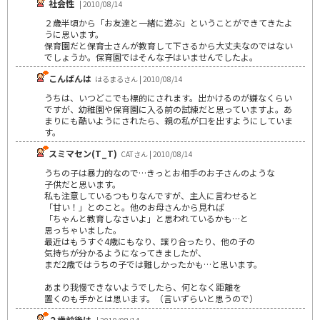
社会性
| 2010/08/14
２歳半頃から「お友達と一緒に遊ぶ」ということができてきたよ
うに思います。
保育園だと保育士さんが教育して下さるから大丈夫なのではない
でしょうか。保育園ではそんな子はいませんでしたよ。
こんばんは
はるまるさん | 2010/08/14
うちは、いつどこでも標的にされます。出かけるのが嫌なくらい
ですが、幼稚園や保育園に入る前の試練だと思っていますよ。あ
まりにも酷いようにされたら、親の私が口を出すようにしていま
す。
スミマセン(T_T)
CATさん | 2010/08/14
うちの子は暴力的なので…きっとお相手のお子さんのような
子供だと思います。
私も注意しているつもりなんですが、主人に言わせると
「甘い！」とのこと。他のお母さんから見れば
「ちゃんと教育しなさいよ」と思われているかも…と
思っちゃいました。
最近はもうすぐ4歳にもなり、譲り合ったり、他の子の
気持ちが分かるようになってきましたが、
まだ2歳ではうちの子では難しかったかも…と思います。
あまり我慢できないようでしたら、何となく距離を
置くのも手かとは思います。（言いずらいと思うので）
２歳前後は