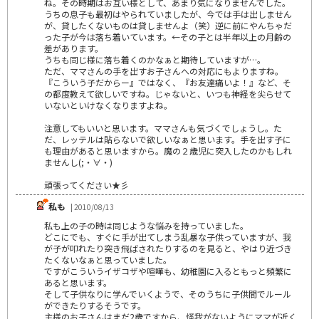
ね。その時期はお互い様として、あまり気になりませんでした。
うちの息子も最初はやられていましたが、今では手は出しません
が、貸したくないものは貸しませんよ（笑）逆に前にやんちゃだ
った子が今は落ち着いています。←その子とは半年以上の月齢の
差があります。
うちも同じ様に落ち着くのかなぁと期待していますが…。
ただ、ママさんの手を出すお子さんへの対応にもよりますね。
『こういう子だからー』ではなく、『お友達痛いよ！』など、そ
の都度教えて欲しいですね。じゃないと、いつも神経を尖らせて
いないといけなくなりますよね。
注意してもいいと思います。ママさんも気づくでしょうし。た
だ、レッテルは貼らないで欲しいなぁと思います。手を出す子に
も理由があると思いますから。魔の２歳児に突入したのかもしれ
ませんし(;・∀・)
頑張ってください★彡
私も
| 2010/08/13
私も上の子の時は同じような悩みを持っていました。
どこにでも、すぐに手が出てしまう乱暴な子供っていますが、我
が子が叩れたり突き飛ばされたりするのを見ると、やはり近づき
たくないなぁと思っていました。
ですがこういうイザコザや喧嘩も、幼稚園に入るともっと頻繁に
あると思います。
そして子供なりに学んでいくようで、そのうちに子供間でルール
ができたりするそうです。
主様のお子さんはまだ2歳ですから、怪我がないようにママが近く