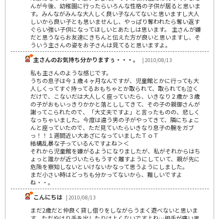
んが今後、幼稚園に行ったらいろんな性格の子供が居ると思いま
す。みんながみんな大人しく良い子なんてないと思いますし大人
しいから良い子とも思いませんし、やっぱり奪われたら奪い返す
ぐらい強い子供になってほしいとあたしは思います。 主さんが嫌
だと思うならお友達にきちんと伝えた方が良いと思いますし、そ
ういう主さんの姿をお子さんは見てると思いますよ。
主さんのお気持ち分かりますぅ・・・。
| 2010/08/13
私も主さんのような感じです。
うちの息子は今１歳４ヶ月なんですが、児童館とかに行っても大
人しくってすぐ持ってるおもちゃとか取られて、取られても泣く
だけで、こないだは大人しく座っていたら、いきなり２歳か３歳
の子がおもいっきりかかと落とししてきて、その子の親御さんが
謝ってこられたので、「大丈夫ですよ」と言ったものの、悲しく
なっちゃいました。今度は違う男の子がやってきて、隣にちょこ
んと座っていたので、ただ見ていたらいきなり息子の腕をガブ
っ！！１週間近い大あざになっていましたＴｏＴ
結構乱暴な子っているんですよね＞＜
それから児童館を嫌がるようになりましたが、私がそれからはち
ょっと誰かが近づいたらもうすぐ離すようにしていて、親が先に
危険を察知しないといけないかなって思うようにしました。
まだ小さい時はどっちも分かってないから、難しいですよ
ね・・。
こんにちは
| 2010/08/13
まだ2歳だと仲良く貸し借りをしながらうまく遊べないと思いま
す。ただやはり手を出したりはよくないですよね…相手が痛い思