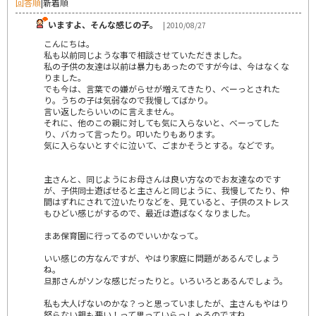
回答順
|
新着順
いますよ、そんな感じの子。
| 2010/08/27
こんにちは。
私も以前同じような事で相談させていただきました。
私の子供の友達は以前は暴力もあったのですが今は、今はなくな
りました。
でも今は、言葉での嫌がらせが増えてきたり、べーっとされた
り。うちの子は気弱なので我慢してばかり。
言い返したらいいのに言えません。
それに、他のこの親に対しても気に入らないと、べーってした
り、バカって言ったり。叩いたりもあります。
気に入らないとすぐに泣いて、ごまかそうとする。などです。
主さんと、同じようにお母さんは良い方なのでお友達なのです
が、子供同士遊ばせると主さんと同じように、我慢してたり、仲
間はずれにされて泣いたりなどを、見ていると、子供のストレス
もひどい感じがするので、最近は遊ばなくなりました。
まあ保育園に行ってるのでいいかなって。
いい感じの方なんですが、やはり家庭に問題があるんでしょう
ね。
旦那さんがソンな感じだったりと。いろいろとあるんでしょう。
私も大人げないのかな？っと思っていましたが、主さんもやはり
怒らない親も悪い！って思っていらっしゃるのですね。