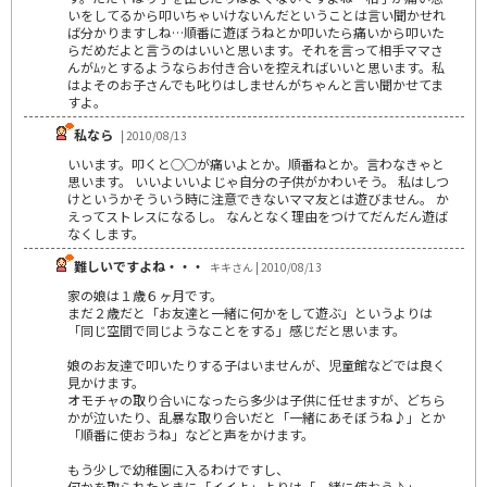
いをしてるから叩いちゃいけないんだということは言い聞かせれ
ば分かりますしね…順番に遊ぼうねとか叩いたら痛いから叩いた
らだめだよと言うのはいいと思います。それを言って相手ママさ
んがﾑｯとするようならお付き合いを控えればいいと思います。私
はよそのお子さんでも叱りはしませんがちゃんと言い聞かせてま
すよ。
私なら
| 2010/08/13
いいます。叩くと○○が痛いよとか。順番ねとか。言わなきゃと
思います。 いいよいいよじゃ自分の子供がかわいそう。 私はしつ
けというかそういう時に注意できないママ友とは遊びません。 か
えってストレスになるし。 なんとなく理由をつけてだんだん遊ば
なくします。
難しいですよね・・・
キキさん | 2010/08/13
家の娘は１歳６ヶ月です。
まだ２歳だと「お友達と一緒に何かをして遊ぶ」というよりは
「同じ空間で同じようなことをする」感じだと思います。
娘のお友達で叩いたりする子はいませんが、児童館などでは良く
見かけます。
オモチャの取り合いになったら多少は子供に任せますが、どちら
かが泣いたり、乱暴な取り合いだと「一緒にあそぼうね♪」とか
「順番に使おうね」などと声をかけます。
もう少しで幼稚園に入るわけですし、
何かを取られたときに「イイよ」よりは「一緒に使おう♪」