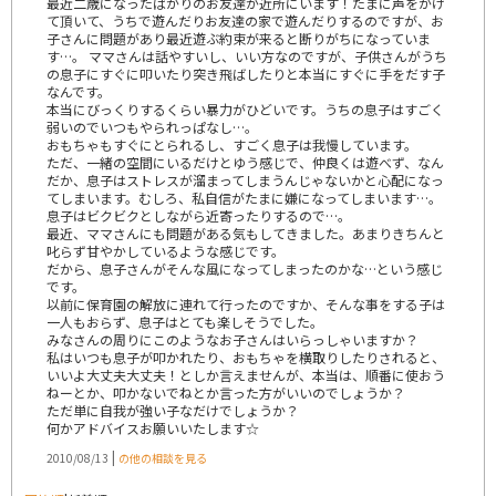
最近二歳になったばかりのお友達が近所にいます！たまに声をかけ
て頂いて、うちで遊んだりお友達の家で遊んだりするのですが、お
子さんに問題があり最近遊ぶ約束が来ると断りがちになっていま
す…。 ママさんは話やすいし、いい方なのですが、子供さんがうち
の息子にすぐに叩いたり突き飛ばしたりと本当にすぐに手をだす子
なんです。
本当にびっくりするくらい暴力がひどいです。うちの息子はすごく
弱いのでいつもやられっぱなし…。
おもちゃもすぐにとられるし、すごく息子は我慢しています。
ただ、一緒の空間にいるだけとゆう感じで、仲良くは遊べず、なん
だか、息子はストレスが溜まってしまうんじゃないかと心配になっ
てしまいます。むしろ、私自信がたまに嫌になってしまいます…。
息子はビクビクとしながら近寄ったりするので…。
最近、ママさんにも問題がある気もしてきました。あまりきちんと
叱らず甘やかしているような感じです。
だから、息子さんがそんな風になってしまったのかな…という感じ
です。
以前に保育園の解放に連れて行ったのですか、そんな事をする子は
一人もおらず、息子はとても楽しそうでした。
みなさんの周りにこのようなお子さんはいらっしゃいますか？
私はいつも息子が叩かれたり、おもちゃを横取りしたりされると、
いいよ大丈夫大丈夫！としか言えませんが、本当は、順番に使おう
ねーとか、叩かないでねとか言った方がいいのでしょうか？
ただ単に自我が強い子なだけでしょうか？
何かアドバイスお願いいたします☆
|
2010/08/13
の他の相談を見る