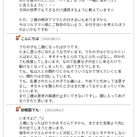
と言えるように・・・
子供の世界でもできるだけ通用するように教えています☆
ただ、２歳の時点でママとの付き合いもありますから
今はリルママ☆様にご負担のないよう、お付き合いを考えたほう
がよいかもですね＾＾；
こんにちは
| 2010/08/13
うちの子も二歳になったばかりです。
たまに遊ぶ子に似たような子がいます。うちの子はどちらかとい
えばおとなしく、オモチャをとられてもとられっぱなし。叩かれ
ても我慢してしまいます。なので乱暴な子が近くに来るだけで、
動けなくなってしまったり、逃げてきたりします。
でも、私は人との関わりとかもそういうなかで学んでいくと思
い、関わりは大切にしています。
でも、乱暴されたら人の子でも痛いよ、やめてと代弁して注意す
るし、オモチャを取られたときはまだ使ってるからまっていてね
といいます。
まだ二歳は意思の疎通が上手くできないですし、間に入ってあげ
るべきだと思います。
幼稚園でも…
| 2010/08/13
いますよ(^_^;)
２歳になったばかりのお子さんですから、まだまだ言葉より先に
手が出てしまうと思います。
相手のママさんがキチンと対応してくれているとモヤモヤしない