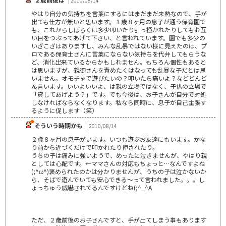
| 2010/08/14
やはり自分の気持ちを言葉にするにはまだまだ未熟なので、手が
出ても仕方が無いと思います。１歳８ヶ月の息子が通う保育園で
も、これからしばらくは多少叩いたり引っ掻かれたりしてもお互
い目をつぶってあげて下さい、と言われています。園でも多少の
いざこざはありますし、みんな乱暴ではない様に見えたのは、プ
ロである保育士さんに言葉にならない気持ちを代弁してもらうな
ど、消化出来ているからかもしれません。もちろん個性もあると
は思いますが、親御さんを責めたくはなっても乱暴な子だとは思
いません。オモチャで遊びたいの？叩いたら痛いよ？などどんど
ん言います。いいよいいよ、は親の立場ではなく、子供の立場で
「貸してあげよう？」です。でも今後は、お子さんが自分で対処
しなければならなくなります。私なら同時に、息子が自己主張す
るように促します（笑）
そういう時期かも
| 2010/08/14
２歳８ヶ月の息子がいます。いつも遊ぶお友達にもいます。かな
り前から近づくだけで叩かれたり押されたり。
うちの子は痛みに強いようで、めったに泣きませんが、やはり親
としては心配です。←ママさんの対応もちょっと…なんですよね
(;^ω^)褒められたのかは分かりませんが、うちの子は泣かないか
ら、そばで遊んでいても安心できる～って言われました。。。し
ょっちゅう威嚇されてるんですけどね(;^_^A
ただ、２歳前後のお子さんですと、手が出てしまう事もあります