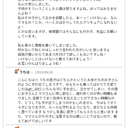
なんか安心しました。
子供がそういうことしたら親は怒りますよね。ほってはおきませ
んよね？
私はその子がしてるのを目撃したら、あーっ！いけないよ、なん
でするの？とか、べーとかばかりしてたらプリキュアになれない
よ！
とかは言いますが、保育園ではそんなにも行かず、先生にお願い
しています。
私も長々と愚痴を書いてしまいました。
叩かないでねとかはしっかり言われた方がいいと思いますよ
自我が強いからであまり片付けて欲しくもないですしね！
いけないことはいけないと教えてあげましょう！
お互いがんばりましょうね！
うちは…
| 2010/08/26
こんにちは☆ うちの息子はどちらかというとお友だちのお子さん
のように手が出てしまう子で、おもちゃも奪ってばかりで大変で
した(&gt;_&lt;) いろんな子に手を出し、泣かせてしまい、その度
にお子さんとママさんに申し訳なく、連れ歩くのが怖い時期もあ
りました 言葉でうまく気持ちを伝えることができない時期なの
で、どうしても手が出てしまうのかもしれません 今はもうすぐ
４才になりますが、ルールも守れるようになり、友だちとも仲良
く遊べています もう少し気長に見守ってもらえたらと思います ま
た、ママさんがその子に注意するのは悪いことではないので、教
えてあげてほしいです