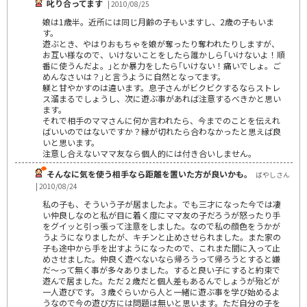
叱り合ってます
| 2010/08/25
娘は1歳半。近所には同じ月齢の子もいますし、2歳の子もいま
す。
遊ぶとき、やはりおもちゃを娘が奪ったり奪われたりしますが、
お互い様なので、いけないことをしたら誰かしら｢いけないよ！順
番に使うんだよ。｣とか暴力をしたら｢いけない！痛いでしょ。ご
めんなさいは？｣と言うように自然となってます。
躾と甘やかすのは違います。息子さんがビクビクするならストレ
ス溜まるでしょうし、次に遊ぶ事があれば注意するべきかと思い
ます。
それで相手のママさんに何か言われたら、今までのことを伝えれ
ばいいのではないですか？縁が切れたら合わなかったと思えば良
いと思います。
注意し合えないママ友なら個人的には付き合いしません。
そんなに気を使う相手なら距離を置いた方が良いかも。
ばやしさん
| 2010/08/24
私の子も、そういう子が居ましたよ。でも三才になった今では凄
い仲良しなのと私が目に着く度にママ友の子だろうが怒ったり手
をグイッと引っ張って注意をしました。なので私の顔色をうかが
うようになりましたが、キチンと止めさせられました。また家の
子も途中から手を出すようになったので、これまた間に入って止
めさせました。仲良く遊べないなら帰ろうって帰ろうとすると嫌
だ～って無く事が多々ありました。すると良い子にすると約束で
遊んで居ました。ただ２歳だと個人差もあるんでしょうが殆どが
一人遊びです。３歳ぐらいから人と一緒に遊ぶ事を学び始めるよ
うなので今の遊び方には問題は無いと思います。ただ自分の子を