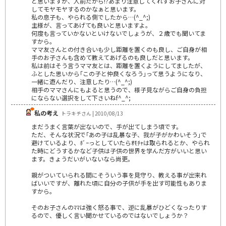
と思いますが、人前だから!?あまり注意してくれずお子さんに対
してモヤモヤするのかなぁと思います。
私の息子も、やられる側でしたから…(^_^;)
主様が、言ってあげても良いと思いますよ。
何度も言っていかないといけないでしょうが、２歳でも聞いてま
すから。
ママ友さんとの付き合いも少し距離を置くのも良し、ご自身が相
手のお子さんも含めて教えてあげるのも良しだと思います。
私は前はそう言うママ友とは、距離を置くようにしてましたが、
ふとした思いから｢この子と仲良くなろう｣って思うようになり、
一緒に遊んだり、注意したり…(^_^;)
相手のママさんにもよると思うので、様子見ながらご自身の負担
にならない選択をして下さいねf^_^;
私の考え
トラキチさん | 2010/08/13
まだうまく言葉が出ないので、手が出てしまう頃です。
ただ、そんな状況で｢あの子は乱暴な子、我が子がかわいそう｣で
避けているより、ﾎﾞｰっとしていたらｵﾓﾁｬは取られるとか、やられ
た時にどうするかなど子供は子供の世界を学んだ方がいいと思い
ます。きょうだいがいないなら尚更。
親がついていられる間にそういう事を見守り、教える事が出来れ
ばいいですが、離れた頃に自分の子供が手を出す可能性もありま
すから。
そのお子さんのﾏﾏは強く怒る事で、逆に乱暴がひどくなったりす
るので、優しく言い聞かせているのではないでしょうか？