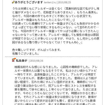
ありがとうございます
teriteriさん | 2010/08/25
うちは夫婦ともにアレルギーは全くなく（耳鼻科的な話で私が少し埃
と猫がダメなくらいで、花粉症すらありません）、もちろん長男も。
なので、今回の娘の件でものすごく不安になっている状況です。
アレルギー検査はもちろんしたことないです(-_-;)
以前通っていた皮膚科でアレルギー検査は子どもにも負担がかかるの
でよっぽどでない限り安易にするものじゃない、って言われたので…
でも、今回の件でアレルギー検査ってやっぱり必要になってきたんじ
ゃないかな？って思います。アレルギー検査しても慢性の場合は原因
が特定できないことが多いといいますが、やはり、もし何かしらの原
因があるなら取り除いてやらなくては！ですもんね(-_-;
色々難しいですが、がんばってみます。
有難うございました。
私自身が
| 2010/08/26
結婚当初そんな感じになりました。 心因性の蕁麻疹でした。 アレ
ルギー体質の人は誰でもなるそうです。 私は小さい頃からアトピ
ー持ちですが、血液検査はしたことがなく、アレルゲンは特定で
きていませんが、普通の生活をしてきました。 普段は人より肌が
弱い程度で、忘れた頃にすんごい湿疹が出ます。 蕁麻疹について
は塗り薬は効かないので、抗アレルギー剤とストレスを緩和する
薬を服用して徐々に減らし１年ぐらいで治りました。 たまに出ま
すが、今のところそんなにひどくないです。 時間はかかると思い
ます。 それとアレルギー検査は多少は目安になりますが、数値が
高いからといって症状が出る訳でも無く、症状が出ていても数値
に出ない場合も多いので、全くする意味がないと私が通っていた