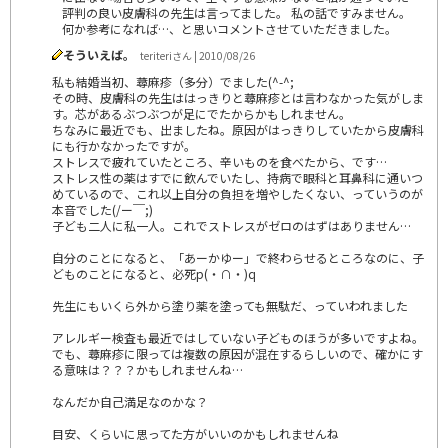
評判の良い皮膚科の先生は言ってました。 私の話ですみません。
何か参考になれば…、と思いコメントさせていただきました。
そういえば。
teriteriさん | 2010/08/26
私も結婚当初、蕁麻疹（多分）でました(^-^;
その時、皮膚科の先生ははっきりと蕁麻疹とは言わなかった気がしま
す。芯があるぶつぶつが足にでたからかもしれません。
ちなみに最近でも、出ましたね。原因がはっきりしていたから皮膚科
にも行かなかったですが。
ストレスで疲れていたところ、辛いものを食べたから、です…
ストレス性の薬はすでに飲んでいたし、持病で眼科と耳鼻科に通いつ
めているので、これ以上自分の負担を増やしたくない、っていうのが
本音でした(/ー￣;)
子ども二人に私一人。これでストレスがゼロのはずはありません…
自分のことになると、「あーかゆー」で終わらせるところなのに、子
どものことになると、必死p(・∩・)q
先生にもいくら外から塗り薬を塗っても無駄だ、っていわれました
アレルギー検査も最近ではしていない子どものほうが多いですよね。
でも、蕁麻疹に限っては複数の原因が混在するらしいので、確かにす
る意味は？？？かもしれませんね…
なんだか自己満足なのかな？
目安、くらいに思ってた方がいいのかもしれませんね