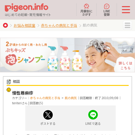
月齢別に
LINE
さがす
登録
はじめての妊娠・育児情報サイト
肌の病気
お悩み相談室
赤ちゃんの病気と手当
MENU
相談
慢性蕁麻疹
カテゴリー：
赤ちゃんの病気と手当
>
肌の病気
｜回答期限：終了 2010/09/08｜
teriteriさん | 回答数(5)
ポストする
LINEで送る