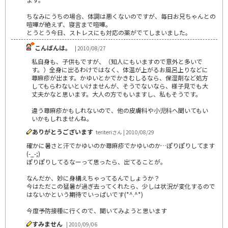
ちなみにうちの場合、体調は悪くないのですが、毎日お兄ちゃんとの
喧嘩が絶えず、寝言まで喧嘩。
とうとう今日、ストレスにも対応の薬がでてしまいました。
こんばんは。
| 2010/08/27
私自身も、子供もですが、（知人にもいますので意外と多いで
す。）全身に出るわけではなく、体温が上がるお風呂上りなどに
蕁麻疹が出ます。かゆいとかでかきむしるなら、保湿剤など処方
してもらわないといけませんが、そうでないなら、様子見でも大
丈夫かなと思います。大人の方でもいますし、私もそうです。
違う蕁麻疹かもしれないので、他の皮膚科や小児科へ聞いてもい
いかもしれませんね。
ありがとうございます
teriteriさん | 2010/08/29
確かに暑さと汗でかゆいのか蕁麻疹でかゆいのか…ぽりぽりしてます
(-_-;)
ぽりぽりしてるなーって思ったら、出てることが。
なんだか、妙に身構えちゃってるんでしょうか？
今はただこの猛暑が過ぎ去ってくれたら、少しは状況が変化するので
はないかという期待でいっぱいです(*^.^*)
今度予防接種に行くので、聞いてみようと思います
すみません
| 2010/09/06