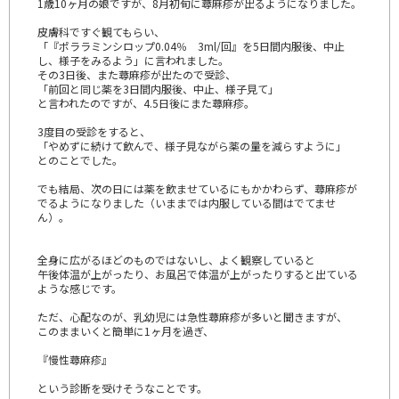
1歳10ヶ月の娘ですが、8月初旬に蕁麻疹が出るようになりました。
皮膚科ですぐ観てもらい、
「『ポララミンシロップ0.04％ 3ml/回』を5日間内服後、中止
し、様子をみるよう」に言われました。
その3日後、また蕁麻疹が出たので受診、
「前回と同じ薬を3日間内服後、中止、様子見て」
と言われたのですが、4.5日後にまた蕁麻疹。
3度目の受診をすると、
「やめずに続けて飲んで、様子見ながら薬の量を減らすように」
とのことでした。
でも結局、次の日には薬を飲ませているにもかかわらず、蕁麻疹が
でるようになりました（いままでは内服している間はでてませ
ん）。
全身に広がるほどのものではないし、よく観察していると
午後体温が上がったり、お風呂で体温が上がったりすると出ている
ような感じです。
ただ、心配なのが、乳幼児には急性蕁麻疹が多いと聞きますが、
このままいくと簡単に1ヶ月を過ぎ、
『慢性蕁麻疹』
という診断を受けそうなことです。