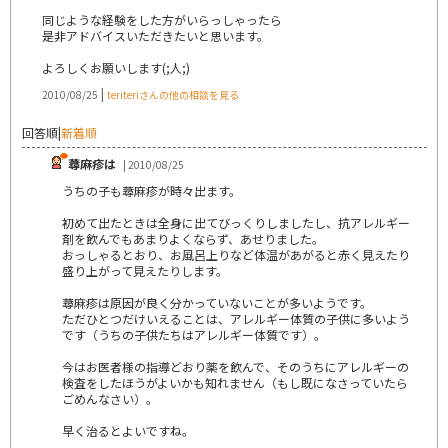
同じような経験をした方がいらっしゃったら
是非アドバイスいただきたいと思います。
よろしくお願いします(;人;)
|
2010/08/25
teriteriさんの他の相談を見る
回答順
|
新着順
蕁麻疹は
| 2010/08/25
うちの子も蕁麻疹が時々出ます。
初めて出たときは全身に出てびっくりしましたし、抗アレルギー
剤を飲んでもあまりよくならず、あせりました。
おっしゃるとおり、お風呂上りなど体温があがると赤く見えたり
盛り上がって見えたりします。
蕁麻疹は原因が良く分かっていないことが多いようです。
ただひとつだけいえることは、アレルギー体質の子供に多いよう
です（うちの子供たちはアレルギー体質です）。
今はお医者様の指導どおり薬を飲んで、そのうちにアレルギーの
検査をしたほうがよいかも知れません（もし既になさっていたら
ごめんなさい）。
早く治るとよいですね。