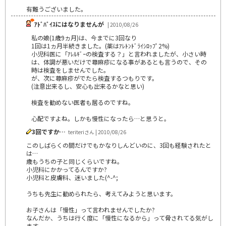
有難うございました。
ｱﾄﾞﾊﾞｲｽにはなりませんが
| 2010/08/26
私の娘(1歳9ヵ月)は、今までに3回なり
1回は1ヵ月半続きました。(薬はｱﾚﾄﾝﾄﾞﾗｲｼﾛｯﾌﾟ2%)
小児科医に「ｱﾚﾙｷﾞｰの検査する？」と言われましたが、小さい時
は、体調が悪いだけで蕁麻疹になる事があるとも言うので、その
時は検査をしませんでした。
が、次に蕁麻疹がでたら検査するつもりです。
(注意出来るし、安心も出来るかなと思い)
検査を勧めない医者も居るのですね。
心配ですよね。しかも慢性になったら…と思うと。
3回ですか…
teriteriさん | 2010/08/26
このしばらくの間だけでもかなりしんどいのに、3回も経験されたと
は…
歳もうちの子と同じくらいですね。
小児科にかかってるんですか?
小児科と皮膚科、迷いました(^-^;
うちも先生に勧められたら、考えてみようと思います。
お子さんは「慢性」って言われませんでしたか?
なんだか、うちは行く度に「慢性になるから」って脅されてる気がし
ます。