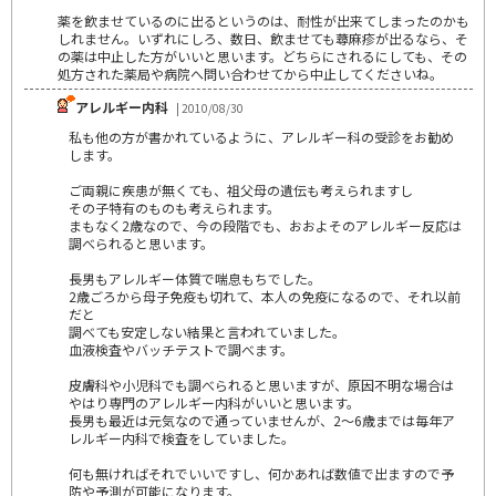
薬を飲ませているのに出るというのは、耐性が出来てしまったのかも
しれません。いずれにしろ、数日、飲ませても蕁麻疹が出るなら、そ
の薬は中止した方がいいと思います。どちらにされるにしても、その
処方された薬局や病院へ問い合わせてから中止してくださいね。
アレルギー内科
| 2010/08/30
私も他の方が書かれているように、アレルギー科の受診をお勧め
します。
ご両親に疾患が無くても、祖父母の遺伝も考えられますし
その子特有のものも考えられます。
まもなく2歳なので、今の段階でも、おおよそのアレルギー反応は
調べられると思います。
長男もアレルギー体質で喘息もちでした。
2歳ごろから母子免疫も切れて、本人の免疫になるので、それ以前
だと
調べても安定しない結果と言われていました。
血液検査やバッチテストで調べます。
皮膚科や小児科でも調べられると思いますが、原因不明な場合は
やはり専門のアレルギー内科がいいと思います。
長男も最近は元気なので通っていませんが、2～6歳までは毎年ア
レルギー内科で検査をしていました。
何も無ければそれでいいですし、何かあれば数値で出ますので予
防や予測が可能になります。