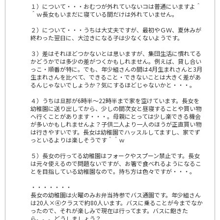
１）について・・・おむつが外れていないコは普通にいますよ＾
＾ｗ長女もいまだに寝ている間だけは外れていません。
２）について・・・うちは大丈夫ですが、最初やＧＷ、夏休みが
終わった翌日に、大泣きになる子は少なくないようです。
３）差はそれほどつかないとは思いますが、集団生活に慣れてる
かどうかでは多少の差がつくかもしれません。例えば、貸し合い
っこ・順番が特に。でも、年少組さんの間は4月生まれさんと3月
生まれさんを比べて、できること・できないことは大きく差があ
るんじゃないでしょうか？気にするほどじゃないかと・・・。
４）うちは旦那が6時半～22時半まで家を空けています。長女を
幼稚園に送り出してから、少しの間次女と昼寝することや買い物
へ行くことがあります・・・。母親にとっては少し楽できる機会
が多いかもしれませんよ？子供二人より一人のほうが正直買い物
は行きやすいです。長女は幼稚園でハッスルしてますし、家でず
っといるよりは楽しそうです＾＾ｗ
５）長女の行ってる幼稚園はフォークやスプーン禁止です。長女
は元々使えるので問題ないですが、お箸で食べれるようになるこ
とを目指している幼稚園なので。持ち方は色々ですが・・・。
・・・・・・・
長女の幼稚園は火曜のみお弁当持参でバス通園です。年少組さん
は20人×④クラスで約80人います。バスに乗ることが今までなか
ったので、それが楽しみで現在は行ってます。バスに飽きた
ら。。。どうしましょう？