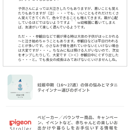
子供さんによっては大泣きしたりもありますが、悪いことも覚え
たりもありますが（泣）・・・でも、いいこともそれだけたくさ
ん覚えてきてくれて、色々できることも増えてきます。親が心配
しているほどではないようですよ＾＾ｗ幼稚園に着いてしまえ
ば、友達がいて楽しく遊んでいるようです。
ただ・・・参観日などで親が帰る時は大体の子供がほっとかれる
～と泣き始めちゃうこともあります。参観日などは平日行われる
ことが多いです。小さなお子様を連れていかないといけない場合
は大変ですが・・・。ちなみに私は預ける人がいないので、次女
をオンブしたりして、大変です（＞＜）参観日中にぐずり出した
ら・・・と。でも長女の成長はみてあげないといけませんしね。
妊娠中期（16〜27週）の体の悩みとマタニ
ティインナー選びのポイント
ベビーカー／バウンサー商品、キャンペー
ン、イベントなど、赤ちゃんとの楽しいお
出かけや暮らしをお手伝いする情報を