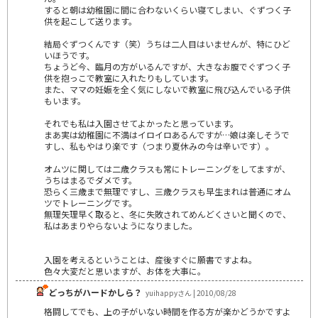
すると朝は幼稚園に間に合わないくらい寝てしまい、ぐずつく子
供を起こして送ります。
結局ぐずつくんです（笑）うちは二人目はいませんが、特にひど
いほうです。
ちょうど今、臨月の方がいるんですが、大きなお腹でぐずつく子
供を抱っこで教室に入れたりもしています。
また、ママの妊娠を全く気にしないで教室に飛び込んでいる子供
もいます。
それでも私は入園させてよかったと思っています。
まあ実は幼稚園に不満はイロイロあるんですが…娘は楽しそうで
すし、私もやはり楽です（つまり夏休みの今は辛いです）。
オムツに関しては二歳クラスも常にトレーニングをしてますが、
うちはまるでダメです。
恐らく三歳まで無理ですし、三歳クラスも早生まれは普通にオム
ツでトレーニングです。
無理矢理早く取ると、冬に失敗されてめんどくさいと聞くので、
私はあまりやらないようになりました。
入園を考えるということは、産後すぐに願書ですよね。
色々大変だと思いますが、お体を大事に。
どっちがハードかしら？
yuihappyさん | 2010/08/28
格闘してでも、上の子がいない時間を作る方が楽かどうかですよ