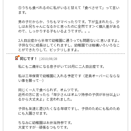
⑤うちも食べれるのに私がいると甘えて「食べさせて」って言い
ます。
男の子だからか、うちもママべったりです。下が生まれたら、少
しはお兄ちゃんになるかと思ったのに全然です＞＜個人差がある
ので、しっかりする子もいるようですが。。。
2人目出産から半年で幼稚園に通うっても問題ないと思いますよ。
子供なりに成長はしてくれますし、幼稚園では結構いろいろなこ
とができたりして、ビックリしますよ。
同じです！
| 2010/08/28
私にも二歳半になる息子がいて10月に二人目出産です。
私は三年保育で幼稚園に入れる予定です（定員オーバーにならな
い事を願って…）
同じく一人で食べられず、オムツです。
近所の方に言ったら「年少さんはオムツ持参の子供が半分以上い
るから大丈夫よ」と言われました。
子供も友達と遊びたくなる年頃ですし、子供のためにも私のため
にも入園させます。
ちなみに幼稚園はお弁当持参です。
大変ですが…頑張るつもりです。