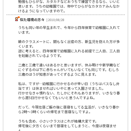
勉強もひらがな、カタカナなどおうちで練習できるなら、いいと
思います。うちの幼稚園では、年中でひらがなカタカナみんなか
けるようになっていますので。
似た環境の方々
| 2010/08/28
うちも同い年の早生まれで、今年から四年保育で幼稚園に入れて
います。
娘のクラスメートに、間もなく出産の方、新生児を抱えた方が多
くいます。
逆に考えると、四年保育で幼稚園に入れる前提で二人目、三人目
を妊娠されているようです。
二歳と三歳で違いはあるかと思いますが、休み明けや新学期など
にぐずるのは下に赤ちゃんがいてもいなくても同じです。むしろ
三歳のほうが知恵があってぐずるように見えます。
私は、ですが…幼稚園に行かせるのが辛い日（うちはバスなし弁
当です）は休ませればいいやと思って入園させました。
行かせなきゃ慣れない、たしかにそれもありますが、いきなり春
から週5日行かせなくてもいいと思うんですよね。
だって、今現在昼ご飯の後に昼寝をしてる生活が、いきなり春か
ら2時～3時くらいの帰宅まで昼寝なしですよ。
うちも含め、小さいクラスはこれが結構大変です。
帰宅後に夕方くらいまで昼寝をしてしまうと、今度は夜寝ませ
ん。