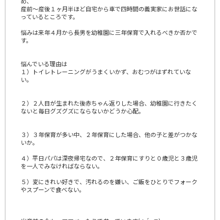
め、
産前～産後１ヶ月半ほど自宅から車で四時間の義実家にお世話にな
っているところです。
悩みは来年４月から長男を幼稚園に三年保育で入れるべきか否かで
す。
悩んでいる理由は
１）トイレトレーニングがうまくいかず、おむつがはずれていな
い。
２）２人目が生まれた後赤ちゃん返りした場合、幼稚園に行きたく
ないと毎日グズグズにならないかどうか心配。
３）３年保育が多い中、２年保育にした場合、他の子と差がつかな
いか。
４）平日パパは深夜帰宅なので、２年保育にすりと０歳児と３歳児
を一人でみなければならない。
５）変にきれい好きで、汚れるのを嫌い、ご飯をひとりでフォーク
やスプーンで食べない。