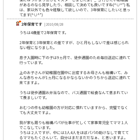
があるのなら見学したり、相談して決めても良いですね(^∪^*) 私
は、家以外でも色々経験して欲しいので、3年保育にしたいと思っ
てます(^∪^*)
2年保育です
| 2010/08/28
うちは4歳差で2年保育です。
2年保育と3年保育との差ですが、ひと月もしないで差は感じられ
ない程になりました。
息子入園時に下の子は9ヵ月で、徒歩通園のため毎日送迎に連れて
行っています。
上のお子さんが幼稚園在園中に出産するお母さんも結構いて、み
んな赤ちゃんが1ヵ月になるかならないかのうちから送迎に連れて
来てますよ。
うちは徒歩通園お弁当なので、バス通園で給食なんて恵まれてい
て羨ましいです。
おむつの件も幼稚園の方が対応に慣れていますから、完璧でなく
ても大丈夫ですよ。
我が家も周りも結構パパが仕事が忙しくて家事育児全てママ１人
でこなしています。
うちは２人ですが、中には3人4人をほぼパパの助けなしで育てて
るママもたくさんいて、自分はまだまだだなぁ、と思いますよ。