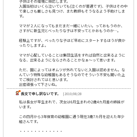
子供はその環境に順応します。
入園当初はいくら泣いていても(泣くのが普通です)、子供はその中
で楽しさも厳しさも見つけ、また教師もそうなるよう手助けしま
す。
ママが２人になってもまだまだ一緒にいたい。っておもうのか、
さすがに新生児とべったりな子は不安ってとかおもうのか…。
経験上ですが、べったりな子ほど早めにスタートするほうが良か
ったりしますよ。
ママが心配していることは集団生活をすれば自然と出来るように
なる、出来るようにならされることかなぁ～って思います。
ただ、園によってはオムツが外れてないと入園は認めません。な
んていう特殊な幼稚園もあるそうなのでそういう不安も聞いた上
でご検討されてはと思います。
出産頑張って下さいね。
長文で申し訳ないです。
| 2010/08/28
私は長女が早生まれで、次女は6月生まれの2歳4カ月差の姉妹が
います。
この四月から3年保育の幼稚園に通う現在3歳7カ月を迎えた年少
組さんです。
・・・・・・・・・・・・