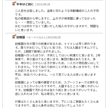
半年ほど前に
| 2010/08/28
二人目を出産しました。主様と似たような年齢構成の二人の子供
です。
私の経験談から申しますと、上の子が保育園に通ってなかった
ら・・・発狂していました。
おむつは外れてなくて通いだした知人の子がいますので、問題な
いと思います。
幼稚園
ベビーマイロさん | 2010/08/28
幼稚園の方が周りの刺激があるため、トイトレは早く終わりま
す。周りがおむつしてないと気づき、うちは入園までオムツでし
たが、1週間で簡単にはずれました。
幼稚園へ行ったほうが、子供としてはいい刺激だと思います。2年
保育で、多少差はでると思います。集団行動はあたりまえ、多
分、年少のころからいる子が多いため、一人だけ特別扱いはして
くれません。できて当たり前のことが多いと思いますので、それ
に対応できるかどうかです。
平日、休日パパいません。一人で見ている人は多いと思います
が。
幼稚園によっては箸の練習するため、スプーンフォークは使わな
いところとかいろいろですので、入園するところへ聞くのがいい
です。幼稚園で汚れるのは当たり前と思ったほうがいいですよ。
逆に入れたほうが、私は育児しやすいと思います。
行事はたくさんあると思いますが、下にいるご家庭もたくさんあ
りますので、皆さん条件は同じではないでしょうか？