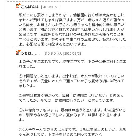
こんばんは
| 2010/08/28
私だったら預けてしまうかな…。幼稚園に行く朝は大変かもしれ
ませんが預けてしまえば楽ですよ。万が一赤ちゃん返りが強かっ
たら尚更、お母さんもお子さんも赤ちゃんも精神的に辛い毎日だ
と思います。初めはﾏﾏと離れての園生活は辛いかもしれませんが
皆同じです。三歳児ともなれば他の子と遊びながら様々なことを
学べると思います。ｳﾁの子も早生まれの三歳児で、ｵﾑﾂｽﾀｰﾄでした
よ。心配なら園に相談すると良いですよ。
うちは。。。
ぶりぶりさん | 2010/08/28
上の子が早生まれですで、現在年中です。下の子は去年9月に生ま
れました。
①は問題ないと思います。出来れば、オムツが取れていてほしい
そうですが、完全にオムツで通っていた子も夏休み頃には取れて
ましたよ。
②最初は物凄く嫌がって、毎日「幼稚園には行かない」と愚図っ
てましたが、今では「幼稚園に行きたい」と言っています。
③2年保育の子もいます。最初は戸惑うと思います。お友達がいる
のに馴染めない感じでした。夏休みまでには慣れると思います
よ。
④2人子を一人で見るのは大変です。うちは男同士のせいか、赤ち
ゃん返りしてか、下の子をいじめて困ってます＞＜