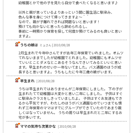
幼稚園とかで他の子を見たら自分で食べたくなると思います♪
以外と親が思っているよりあっという間に園生活に馴染み、
色んな事を身につけて帰ってきますよ～＾＾
なので、親が子離れできれば問題ないと思います！
預けても向かないと思ったら辞められるし、
事前に一時預かり保育を探して何度か預けてみるのも良いと思い
ますよ。
うちの娘は
ミュさん | 2010/08/28
2月生まれで今年中さんですが去年三年保育でいれました。オムツ
てれないままでしたが幼稚園でとれました。幼稚園にもオムツせ
ていいとことダメなとこあるそうなんできいてみるといいと思い
ます。早生まれのせいか一年ないてました。バス通園のほうが成
長すると思いますよ。うちもしたに今年三歳の娘がいます。
早生まれ
| 2010/08/28
うちは早生まれではありませんが二年保育にしました。 下の子が
生まれたてで幼稚園は大変かと思い二年にしました。 子供はすぐ
に馴染みクラスをしきっていましたよ。 子供はすぐお友達もでき
るから平気ですが、わたしのほうがバス通園なのでいつまでも慣
れず三年保育のママはすでにグループができていたのであまり親
しくはなっていません。 うちの周りは早生まれだと二年にするお
宅が多いです。
ママの気持ち次第かな
| 2010/08/28