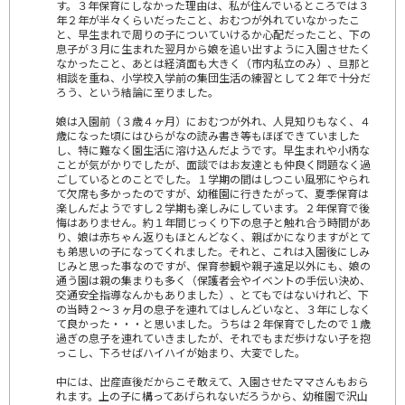
す。３年保育にしなかった理由は、私が住んでいるところでは３
年２年が半々くらいだったこと、おむつが外れていなかったこ
と、早生まれで周りの子についていけるか心配だったこと、下の
息子が３月に生まれた翌月から娘を追い出すように入園させたく
なかったこと、あとは経済面も大きく（市内私立のみ）、旦那と
相談を重ね、小学校入学前の集団生活の練習として２年で十分だ
ろう、という結論に至りました。
娘は入園前（３歳４ヶ月）におむつが外れ、人見知りもなく、４
歳になった頃にはひらがなの読み書き等もほぼできていました
し、特に難なく園生活に溶け込んだようです。早生まれや小柄な
ことが気がかりでしたが、面談ではお友達とも仲良く問題なく過
ごしているとのことでした。１学期の間はしつこい風邪にやられ
て欠席も多かったのですが、幼稚園に行きたがって、夏季保育は
楽しんだようですし２学期も楽しみにしています。２年保育で後
悔はありません。約１年間じっくり下の息子と触れ合う時間があ
り、娘は赤ちゃん返りもほとんどなく、親ばかになりますがとて
も弟思いの子になってくれました。それと、これは入園後にしみ
じみと思った事なのですが、保育参観や親子遠足以外にも、娘の
通う園は親の集まりも多く（保護者会やイベントの手伝い決め、
交通安全指導なんかもありました）、とてもではないけれど、下
の当時２～３ヶ月の息子を連れてはしんどいなと、３年にしなく
て良かった・・・と思いました。うちは２年保育でしたので１歳
過ぎの息子を連れていきましたが、それでもまだ歩けない子を抱
っこし、下ろせばハイハイが始まり、大変でした。
中には、出産直後だからこそ敢えて、入園させたママさんもおら
れます。上の子に構ってあげられないだろうから、幼稚園で沢山