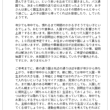
遊んできてほしい、という思いを込めてだと聞きました。バス通
園でも、決まった時間の送り迎えは大変だったようですが、お子
さんは楽しく園生活を送り、ママさんはその間赤ちゃんとゆっく
り過ごし、上の子は園から帰ってくればお昼寝したり、していた
ようです。
年少でも年中でも、慣れるまで時間のかかる子そうでない子とい
るでしょう。おむつや食事は、入園すれば周りの子に影響されて
上達？すると思います。園の方針として、おむつで入園できるの
か、ですとか、まずは説明会に参加されてみてはいかがでしょう
か。１０月出産予定ですと、お住まいの地域や園によって異なる
かとは思いますが、説明会や願書提出日が出産前後になりません
でしょうか、そういった場合個別に対処頂けるかどうか等、疑問
点は解決されておいた方が良いと思います。ご希望の幼稚園は、
抽選ですとか、未就園児クラスに参加していた子が優先される、
ですとか、ありませんか？
ご参考までに、娘の通う園は先述の通りほぼ半数が年少から持ち
上がり、半数が年中から入園です。娘に関しては年中で入園・早
生まれの大きな差、３年組と２年組で分かれグループができてい
て入れないというようなマイナス面は、見受けられませんでし
た。まだ個人差のある時期ですし、差が出たとしても、入園しだ
んだん縮まっていくものではないでしょうか。説明会では入園前
に規則正しい（朝ちゃんと起きる）生活をしておくように、おむ
つは年少では取れてなくて当たり前に思っていて良い、年中でも
お漏らしする子もいるけど気にしないで下さい、とのことでし
た。主様の場合ですと、赤ちゃんの首もすわり生活リズムも整っ
てくる頃でしょうから、運動会等出向くことを考えてもそれほど