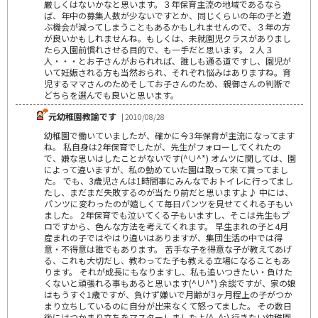
厳しくはないかなと思います。３年保育主流の地域であるなら
ば、年中の募集人数が少ないですとか、同じくらいの年の子と遊
ぶ機会が減ってしまうこともあるかもしれませんので、３年の方
が良いかもしれませんね。もしくは、未就園児クラスがありまし
たら入園前慣れさせる目的で、も一手だと思います。２人３
人・・・とお子さんがおられれば、誰しも通る道ですし、園児が
いて妊娠される方も当然おられ、それぞれ悩みはありますね。育
児するママさんのためそしてお子さんのため、親御さんの判断で
どちらを選んでも良いと思います。
元幼稚園教諭です
| 2010/08/28
幼稚園で働いていましたが、確かに今3年保育が主流になってます
ね。 私自身は2年保育でしたが、先生がフォローしてくれたの
で、嫌な思いはしたことがないです(^∪^*) オムツに関しては、園
によって違いますが、私の勤めていた園は取って来て貰ってまし
た。 でも、3歳児さんは1時間事にみんなでおトイレに行ってまし
たし、まだまだ失敗するのが当たり前だと思いますよ♪ 中には、
パンツに変わったのが嬉しくて毎日パンツを見せてくれる子もい
ました。 2年保育でも泣いてくる子もいますし、そこは先生もプ
ロですから、色んな方法を考えてくれます。 早生まれの子と4月
産まれの子ではやはり違いはありますが、集団生活の中では得
意・不得意は誰でもあります。 苦手な子を得意な子が教えてあげ
る、これも大切だし、教わってた子も教える立場になることもあ
ります。 それが成長にもなりますし、私も追いつきたい・負けた
くないと頑張れる事もあると思います(^∪^*) 余談ですが、家の娘
はもうすぐ1歳ですが、負けず嫌いで月齢が3ヶ月程上の子がつか
まり立ちしているのに自分が出来なくて怒ってました。 その数日
後にはつかまり立ちをマスターしましたよ(^_^;) 行きたい幼稚園