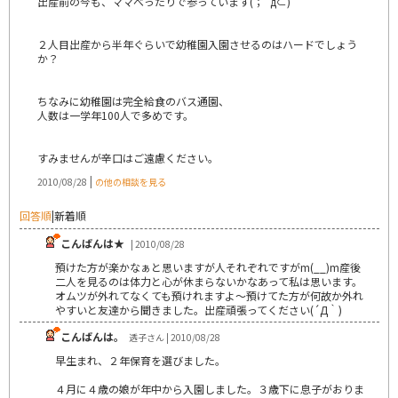
出産前の今も、ママべったりで参っています(；´д⊂)
２人目出産から半年ぐらいで幼稚園入園させるのはハードでしょう
か？
ちなみに幼稚園は完全給食のバス通園、
人数は一学年100人で多めです。
すみませんが辛口はご遠慮ください。
|
2010/08/28
の他の相談を見る
回答順
|
新着順
こんばんは★
| 2010/08/28
預けた方が楽かなぁと思いますが人それぞれですがm(__)m産後
二人を見るのは体力と心が休まらないかなあって私は思います。
オムツが外れてなくても預けれますよ～預けてた方が何故か外れ
やすいと友達から聞きました。出産頑張ってください(´Д｀)
こんばんは。
透子さん | 2010/08/28
早生まれ、２年保育を選びました。
４月に４歳の娘が年中から入園しました。３歳下に息子がおりま