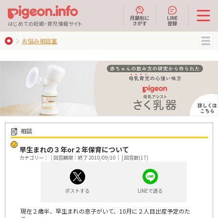
月齢別に
LINE
さがす
登録
はじめての妊娠・育児情報サイト
お悩み相談室
MENU
相談
早生まれの３年or２年保育について
カテゴリー：｜回答期限：終了 2010/09/10｜ | 回答数(17)
ポストする
LINEで送る
現在２歳半、早生まれの息子がいて、10月に２人目出産予定のた