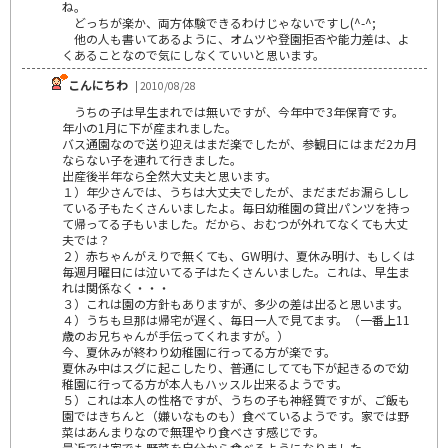
ね。
どっちが楽か、両方体験できるわけじゃないですし(^-^;
他の人も書いてあるように、オムツや登園拒否や能力差は、よ
くあることなので気にしなくていいと思います。
こんにちわ
| 2010/08/28
うちの子は早生まれでは無いですが、今年中で3年保育です。
年小の1月に下が産まれました。
バス通園なので送り迎えはまだ楽でしたが、参観日にはまだ2カ月
ならない子を連れて行きました。
出産後半年なら全然大丈夫と思います。
１）年少さんでは、うちは大丈夫でしたが、まだまだお漏らしし
ている子もたくさんいましたよ。毎日幼稚園の貸出パンツを持っ
て帰ってる子もいました。だから、おむつが外れてなくても大丈
夫では？
２）赤ちゃんがえりで無くても、GW明け、夏休み明け、もしくは
毎週月曜日には泣いてる子はたくさんいました。これは、早生ま
れは関係なく・・・
３）これは園の方針もありますが、多少の差は出ると思います。
４）うちも旦那は帰宅が遅く、毎日一人で見てます。（一番上11
歳のお兄ちゃんが手伝ってくれますが。）
今、夏休みが終わり幼稚園に行ってる方が楽です。
夏休み中はスグに起こしたり、普通にしてても下が起きるので幼
稚園に行ってる方が本人もハッスル出来るようです。
５）これは本人の性格ですが、うちの子も神経質ですが、ご飯も
園ではきちんと（嫌いなものも）食べているようです。家では野
菜はあんまりなので無理やり食べさす感じです。
最近では家でも野菜を自分から食べるようになりました。