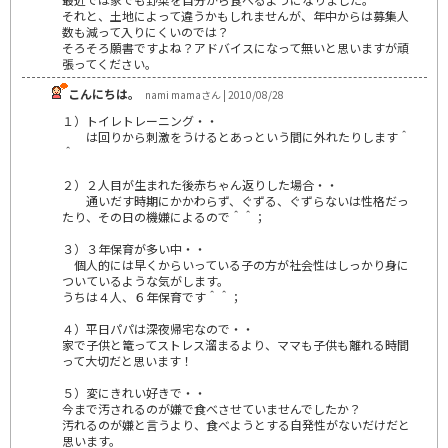
それと、土地によって違うかもしれませんが、年中からは募集人
数も減って入りにくいのでは？
そろそろ願書ですよね？アドバイスになって無いと思いますが頑
張ってください。
こんにちは。
nami mamaさん | 2010/08/28
１）トイレトレーニング・・
は回りから刺激をうけるとあっという間に外れたりします＾
＾
２）２人目が生まれた後赤ちゃん返りした場合・・
通いだす時期にかかわらず、ぐずる、ぐずらないは性格だっ
たり、その日の機嫌によるので＾＾；
３）３年保育が多い中・・
個人的には早くからいっている子の方が社会性はしっかり身に
ついているような気がします。
うちは４人、６年保育です＾＾；
４）平日パパは深夜帰宅なので・・
家で子供と篭ってストレス溜まるより、ママも子供も離れる時間
って大切だと思います！
５）変にきれい好きで・・
今まで汚されるのが嫌で食べさせていませんでしたか？
汚れるのが嫌と言うより、食べようとする自発性がないだけだと
思います。