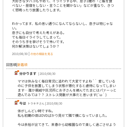
大好きなタバコもやめて、イライラする中、息子3歳の「ご飯を食
べない・昼寝をしない・言うことを聞かない」などが重なり、きつ
く怒鳴ったり放置したりします。
わかってます、私の思い通りになんてならないし、息子は物じゃな
い。
息子にも自分で考えた考えがある。
でも毎日イライラしてしまって。
そのうち手を挙げそうで怖いです。
何か解決策はないでしょうか？
|
2010/08/30
の他の相談を見る
回答順
|
新着順
分かります
| 2010/08/30
ママは休みなく毎日育児に追われて大変ですよね´｀ 愛している
のに子供を放置してしまう状態が悪化すると虐待になってしまい
ます… 誰か親戚や託児所にお子さんを頼んでたまにはパァーっと
遊んでみては？？ ストレス発散が大事だと思います(´ω｀)
今は
トラキチさん | 2010/08/30
体がしんどい時ですね。
私も初期の頃はDVDばかり見せて隣で横になっていました。
今は余裕が出てきて、来春から幼稚園なので楽しく過ごさせよう