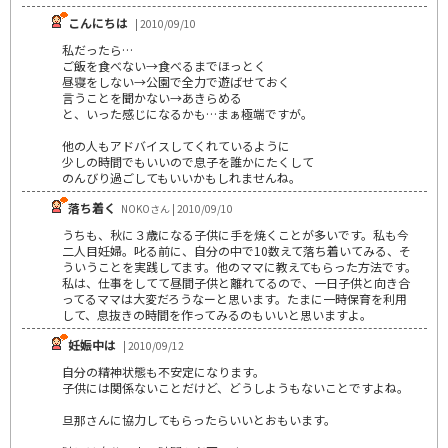
こんにちは
| 2010/09/10
私だったら…
ご飯を食べない→食べるまでほっとく
昼寝をしない→公園で全力で遊ばせておく
言うことを聞かない→あきらめる
と、いった感じになるかも…まぁ極端ですが。
他の人もアドバイスしてくれているように
少しの時間でもいいので息子を誰かにたくして
のんびり過ごしてもいいかもしれませんね。
落ち着く
NOKOさん | 2010/09/10
うちも、秋に３歳になる子供に手を焼くことが多いです。私も今
二人目妊婦。叱る前に、自分の中で10数えて落ち着いてみる、そ
ういうことを実践してます。他のママに教えてもらった方法です。
私は、仕事をしてて昼間子供と離れてるので、一日子供と向き合
ってるママは大変だろうなーと思います。たまに一時保育を利用
して、息抜きの時間を作ってみるのもいいと思いますよ。
妊娠中は
| 2010/09/12
自分の精神状態も不安定になります。
子供には関係ないことだけど、どうしようもないことですよね。
旦那さんに協力してもらったらいいとおもいます。