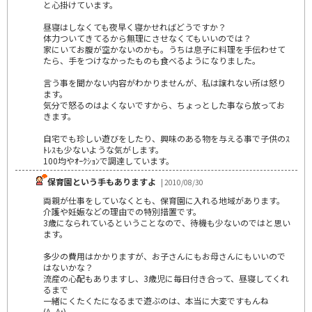
と心掛けています。
昼寝はしなくても夜早く寝かせればどうですか？
体力ついてきてるから無理にさせなくてもいいのでは？
家にいてお腹が空かないのかも。うちは息子に料理を手伝わせて
たら、手をつけなかったものも食べるようになりました。
言う事を聞かない内容がわかりませんが、私は譲れない所は怒り
ます。
気分で怒るのはよくないですから、ちょっとした事なら放ってお
きます。
自宅でも珍しい遊びをしたり、興味のある物を与える事で子供のｽ
ﾄﾚｽも少ないような気がします。
100均やｵｰｸｼｮﾝで調達しています。
保育園という手もありますよ
| 2010/08/30
両親が仕事をしていなくとも、保育園に入れる地域があります。
介護や妊娠などの理由での特別措置です。
3歳になられているということなので、待機も少ないのではと思い
ます。
多少の費用はかかりますが、お子さんにもお母さんにもいいので
はないかな？
流産の心配もありますし、3歳児に毎日付き合って、昼寝してくれ
るまで
一緒にくたくたになるまで遊ぶのは、本当に大変ですもんね
(^_^;)