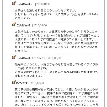
こんばんは。
| 2010/08/30
お子さんを預けられるところとかはないですか。
少しでも、お子さんを預けて一人に慣れると気分も変わっていい
と思います。
こんばんは
| 2010/08/30
お気持ちよく分かります。お体悪阻で辛いのに子供が言うことを
聞いてくれずｲﾗｲﾗしますよね…うちも3歳がいますが我儘で本当に
大変です…うちはたまに幼稚園に一時預りでお願いしてますよ。
お金はかかりますがそれでｲﾗｲﾗしなくて済むし月に数回程度です
がすごく気楽です。たまには一人でゆっくりされた方がいいと思
いますよ。
こんばんは
ももひなさん | 2010/08/30
妊娠中ということ、大好きなものなどを我慢しているイライラあ
って余計に辛いですよね。
ご家族の助けを借りて少し息子さんと離れる時間を取れば気分も
変わると思いますよ。
私もです
| 2010/08/30
家の子供達も癇癪があって困ってます。 今日、効果があったのが
あるので試して下さい。 携帯の動画に癇癪をとって子供達にみせ
ました。 訳もなく、寝起きで機嫌が悪く大泣きしていた二歳の娘
は、我にかえったようになり、駄目だね～って自分でいってまし
た。 息子もしつこくイタズラする様子をとってみせると、口で言