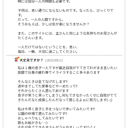
時には自分一人の時間も必要です。
子供は、思い通りにならないものです。なったら、びっくりで
す。
だって、一人の人間ですから。
そうおもえば、少しは気が楽になりませんか？
また、このサイトには、主さんと同じような気持ちのお母さんが
たくさんいます。
一人だけではないということを、思い、
毎日、一瞬、大切に過ごしてください。
大丈夫ですか？
| 2010/09/12
私は１歳の息子一人ですが最近自我がでてきてわがまま言いたい
放題で仕事の疲れ等でイライラすること多々あります
そんなときは全てなげだします!!
途中までしてた家事などやーめたって!!
それからたくさん遊んであげます
息子が笑うと笑ってしまうし何もできなかったくせに自我がでて
きたんだなと成長したんだなって感じるよぉに努力します(--;)
私は今早く息子と手をつないで歩いてみたいです!!
公園の砂場で遊んでみたいです!!
おしゃべりもしてみたいです!!
歌もお絵かきも…☆
それが全てできる主さんがうらやましぃです(^-^ゞ