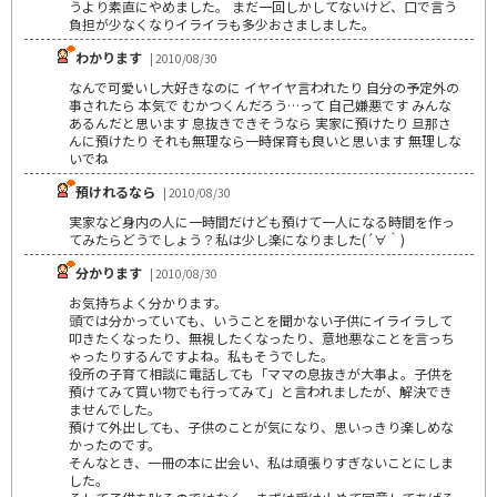
うより素直にやめました。 まだ一回しかしてないけど、口で言う
負担が少なくなりイライラも多少おさましました。
わかります
| 2010/08/30
なんで可愛いし大好きなのに イヤイヤ言われたり 自分の予定外の
事されたら 本気で むかつくんだろう…って 自己嫌悪です みんな
あるんだと思います 息抜きできそうなら 実家に預けたり 旦那さ
んに預けたり それも無理なら一時保育も良いと思います 無理しな
いでね
預けれるなら
| 2010/08/30
実家など身内の人に一時間だけども預けて一人になる時間を作っ
てみたらどうでしょう？私は少し楽になりました(´∀｀)
分かります
| 2010/08/30
お気持ちよく分かります。
頭では分かっていても、いうことを聞かない子供にイライラして
叩きたくなったり、無視したくなったり、意地悪なことを言っち
ゃったりするんですよね。私もそうでした。
役所の子育て相談に電話しても「ママの息抜きが大事よ。子供を
預けてみて買い物でも行ってみて」と言われましたが、解決でき
ませんでした。
預けて外出しても、子供のことが気になり、思いっきり楽しめな
かったのです。
そんなとき、一冊の本に出会い、私は頑張りすぎないことにしま
した。