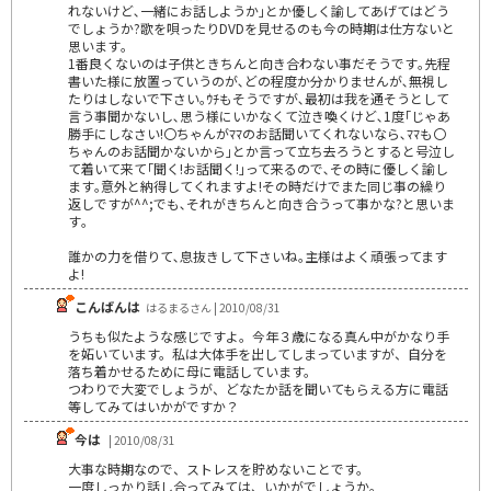
れないけど､一緒にお話しようか｣とか優しく諭してあげてはどう
でしょうか?歌を唄ったりDVDを見せるのも今の時期は仕方ないと
思います｡
1番良くないのは子供ときちんと向き合わない事だそうです｡先程
書いた様に放置っていうのが､どの程度か分かりませんが､無視し
たりはしないで下さい｡ｳﾁもそうですが､最初は我を通そうとして
言う事聞かないし､思う様にいかなくて泣き喚くけど､1度｢じゃあ
勝手にしなさい!〇ちゃんがﾏﾏのお話聞いてくれないなら､ﾏﾏも〇
ちゃんのお話聞かないから｣とか言って立ち去ろうとすると号泣し
て着いて来て｢聞く!お話聞く!｣って来るので､その時に優しく諭し
ます｡意外と納得してくれますよ!その時だけでまた同じ事の繰り
返しですが^^;でも､それがきちんと向き合うって事かな?と思いま
す｡
誰かの力を借りて､息抜きして下さいね｡主様はよく頑張ってます
よ!
こんばんは
はるまるさん | 2010/08/31
うちも似たような感じですよ。今年３歳になる真ん中がかなり手
を妬いています。私は大体手を出してしまっていますが、自分を
落ち着かせるために母に電話しています。
つわりで大変でしょうが、どなたか話を聞いてもらえる方に電話
等してみてはいかがですか？
今は
| 2010/08/31
大事な時期なので、ストレスを貯めないことです。
一度しっかり話し合ってみては、いかがでしょうか。