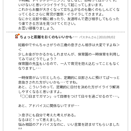
いけないと思いつつイライラして起こってしまいます。
これからお腹が大きくなって立ち上がるのも動くのもしんどくな
ってくるとさらに育児が面倒・イライラしてきますよ。
なにかと旦那や親に頼ったり、友達呼んで遊び相手してもらった
り楽できる方法を見つけてください。
お互い頑張りましょう。
ちょっと距離をおくのもいいかも･･･
パスタんさん | 2010/09/02
妊娠中でやんちゃさがりの三歳の息子さん相手は大変ですよね＞
＜
少しお金がかかるかもしれませんが、保育園の一時保育を利用し
てみてはどうでしょう？
保育園の先生もいるので、一人で育児を抱え込むってこともなく
なりますし･･･
一時保育がムリだとしたら、定期的に旦那さんに預けてぱ～っと
息抜きされた方がいいかも･･･ですね。
あと、こういうのって、定期的に日付を決めた方がイライラ解消
しやすくなると思いますよ。
「○○日までガマン」って目標をつけて日々を過ごせるので･･･。
あと、アドバイスに関係ないですが･･･
＞息子にも自分で考えた考えがある。
なるほど！って思えました。
悩み相談のアドバイスなのに、いい言葉を読ませてもらいました
^^