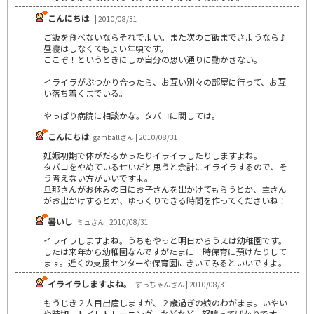
こんにちは
| 2010/08/31
ご飯を食べないならそれでよい。また次のご飯までさようなら♪
昼寝はしなくてもよい年頃です。
ここぞ！というときにしか自分の思い通りに動かさない。
イライラがぶつかり合ったら、お互い別々の部屋に行って、お互
い落ち着くまでいる。
やっぱり病院に相談かな。タバコに関しては。
こんにちは
gamballさん | 2010/08/31
妊娠初期で体がだるかったりイライラしたりしますよね。
タバコをやめているせいだと思うと余計にイライラするので、そ
う考えない方がいいですよ。
旦那さんがお休みの日にお子さんを出かけてもらうとか、主さん
がお出かけするとか、ゆっくりできる時間を作ってくださいね！
暑いし
ミュさん | 2010/08/31
イライラしますよね。うちもやっと明日からうえは幼稚園です。
したは来年から幼稚園なんですがたまに一時保育に預けたりして
ます。近くの支援センターや保育園にきいてみるといいですよ。
イライラしますよね。
すっちゃんさん | 2010/08/31
もうじき２人目出産しますが、２歳過ぎの娘のわがまま。いやい
や時期。トイレトレーニング。などなど、怒鳴ってばかりです。