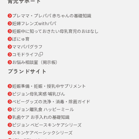
育児サポート
プレママ・プレパパ 赤ちゃんの基礎知識
妊婦フレンズwithパパ
妊娠中に知っておきたい母乳育児のおはなし
ぼにゅ育
ママパパグラフ
コモドライフ
お悩み相談室（掲示板）
ブランドサイト
妊娠準備・妊娠・授乳中サプリメント
ピジョン母乳実感 哺乳びん
ベビーグッズの洗浄・消毒・除菌ガイド
ピジョン離乳食 ハッピーミール
乳歯ケア お手入れの基礎知識
ピジョン ベビースキンケアシリーズ
スキンケアベーシックシリーズ