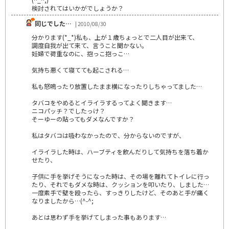
検討されてはいかがでしょうか？
同じでした…
| 2010/08/30
分かります(*_*)私も、上が１歳ちょっとで二人目が出来て、
調度自我が出て来て、言うこと聞かない。
妊婦で荷重なのに、抱っこ抱っこ…
気持ち悪くて寝てても起こされる…
私も怒鳴ったり放置したまま横になったりしちゃってました…
タバコをやめるとイライラするってよく聞きます…
ニコパッチ？でしたっけ？
そーゆーの貼ってもダメなんですか？
私はタバコは吸わなかったので、分からないのですが、
イライラした時は、ハーブティを飲んだりして気持ちを落ち着か
せたり、
子供に手を挙げそうになった時は、その場を離れてトイレに行っ
たり、それでもダメな時は、クッションを叩いたり、しました…
一度素手で壁を殴ったら、すっきりしたけど、そのあと手が痛く
なりましたから…(^-^;
あとは思わず手を挙げてしまった事もあります…