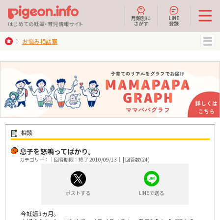
月齢別に
LINE
さがす
登録
はじめての妊娠・育児情報サイト
お悩み相談室
MENU
相談
息子を怒鳴ってばかり。
カテゴリー：｜回答期限：終了 2010/09/13｜ | 回答数(24)
ポストする
LINEで送る
今妊娠3ヵ月。