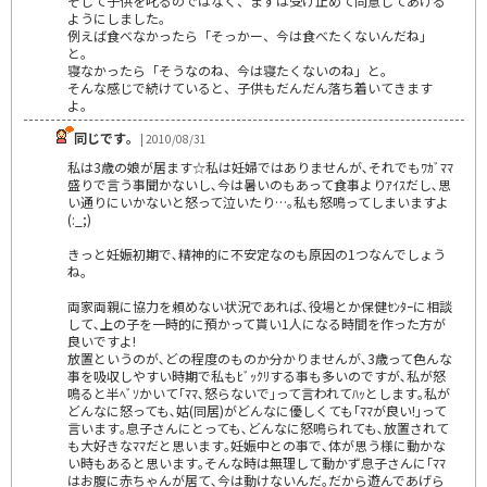
そして子供を叱るのではなく、まずは受け止めて同意してあげる
ようにしました。
例えば食べなかったら「そっかー、今は食べたくないんだね」
と。
寝なかったら「そうなのね、今は寝たくないのね」と。
そんな感じで続けていると、子供もだんだん落ち着いてきます
よ。
同じです｡
| 2010/08/31
私は3歳の娘が居ます☆私は妊婦ではありませんが､それでもﾜｶﾞﾏﾏ
盛りで言う事聞かないし､今は暑いのもあって食事よりｱｲｽだし､思
い通りにいかないと怒って泣いたり…｡私も怒鳴ってしまいますよ
(:_;)
きっと妊娠初期で､精神的に不安定なのも原因の1つなんでしょう
ね｡
両家両親に協力を頼めない状況であれば､役場とか保健ｾﾝﾀｰに相談
して､上の子を一時的に預かって貰い1人になる時間を作った方が
良いですよ!
放置というのが､どの程度のものか分かりませんが､3歳って色んな
事を吸収しやすい時期で私もﾋﾞｯｸﾘする事も多いのですが､私が怒
鳴ると半ﾍﾞｿかいて｢ﾏﾏ､怒らないで｣って言われてﾊｯとします｡私が
どんなに怒っても､姑(同居)がどんなに優しくても｢ﾏﾏが良い!｣って
言います｡息子さんにとっても､どんなに怒鳴られても､放置されて
も大好きなﾏﾏだと思います｡妊娠中との事で､体が思う様に動かな
い時もあると思います｡そんな時は無理して動かず息子さんに｢ﾏﾏ
はお腹に赤ちゃんが居て､今は動けないんだ｡だから遊んであげら