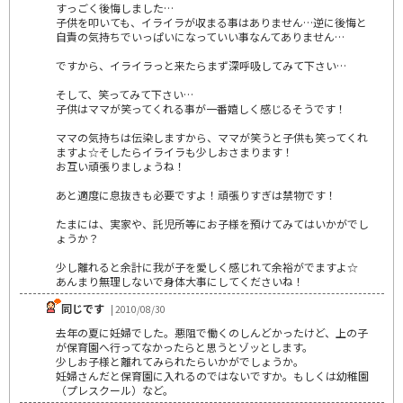
すっごく後悔しました…
子供を叩いても、イライラが収まる事はありません…逆に後悔と
自責の気持ちでいっぱいになっていい事なんてありません…
ですから、イライラっと来たらまず深呼吸してみて下さい…
そして、笑ってみて下さい…
子供はママが笑ってくれる事が一番嬉しく感じるそうです！
ママの気持ちは伝染しますから、ママが笑うと子供も笑ってくれ
ますよ☆そしたらイライラも少しおさまります！
お互い頑張りましょうね！
あと適度に息抜きも必要ですよ！頑張りすぎは禁物です！
たまには、実家や、託児所等にお子様を預けてみてはいかがでし
ょうか？
少し離れると余計に我が子を愛しく感じれて余裕がでますよ☆
あんまり無理しないで身体大事にしてくださいね！
同じです
| 2010/08/30
去年の夏に妊婦でした。悪阻で働くのしんどかったけど、上の子
が保育園へ行ってなかったらと思うとゾッとします。
少しお子様と離れてみられたらいかがでしょうか。
妊婦さんだと保育園に入れるのではないですか。もしくは幼稚園
（プレスクール）など。