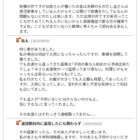
祝儀の件ですが旦那さんが働いたお金は夫婦のものだし主さんは
育児家事をしているんだからそこは預けて祝儀をだしてもなんの
問題もないとわたしは思います。 ただ出席の件ですが来月ってこ
となのでみてくれる人がいないからと直接電話で断る方が確実で
すよね。こどもがまだいないと簡単に考えちゃう部分ある気もし
ます。
私も
| 2010/09/01
同じ事がありました。
私の場合は切迫で入院になっちゃったんですが、事情を説明して
謝りました。
でも友達から返ってきた返事は｢子供の事なら初めから予測出来た
でしょ？今さら友達席が一つ空席ってあり得ない。料理とかもキ
ャンセル出来ないんだからね｣でした。
私も行きたくて、お腹が大きくても入る服も用意してあったんで
すが、入院になってしまい、言われた事と不安な気持ちとで何日
も泣いてました。
でも主人が｢子供いないと分からないのかもよ。
気にするな｣と言ってくれました。
その友達とはそれっきり連絡取ってません。。
返信期日内に返信したにも関わらず
| 2010/09/01
その返事だったら、その友人がおかしいと思います。
私の友人も今年秋頃結婚しますが、その友人も子供が小さいとき