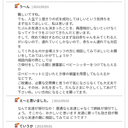
う～ん
| 2010/09/01
難しいですね。
でも、人生で１度きりの式を成功してほしいという気持ちを
まず伝えてほしいと、私は思います。
たぶんお友達さんも決まったことを、再度検討しないといけなく
なってイライラをぶつけてきたんだと思います。
そして、改めて検討するのにはまず当日赤ちゃんをみてくれる人
がいないので、連れていくしかないので、赤ちゃん連れでも対応
を
してくれるものか会場スタッフの方に相談してみてほしいとお願
いをしてみてはいかがでしょうか？
相談内容の例としては
①受付をしている間と披露宴にベビーシッターをつけてもらえる
か
②ベビーベットと泣いたとき様の個室を用意してもらえるか
などです。
ご祝儀は、必要な交際費と思うので気になさらなくても大丈夫で
すよ。その分、お礼を言って、だんなさまにやさしくしてあげて
下さいね。いい方向になることを願ってます。
え～と思いました。
| 2010/09/01
なんで友達が受付なの！ 普通なら友達じゃなくて姉妹が受付でし
ょう。 そこから、おかしいと思います 友達に断っても効き目が無
いなら友達の親に相談してみては どうです？
ていうか
| 2010/09/01