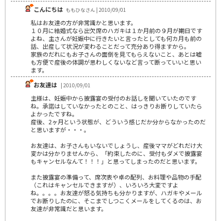
こんにちは
ももひなさん | 2010/09/01
私はお友達の方が非常識かと思います。
１０月に結婚式なら出欠席のハガキは１か月前の９月が期日です
よね、主さんが妊娠中に行きたいと言ったとしても何カ月も前の
話、出産して状況が変わることだって充分あり得ますから。
家族のだれにもお子さんの面倒を見てもらえないこと、あとは嘘
も方便で産後の体調が思わしくないなど言って断っていいと思い
ます。
お友達は
| 2010/09/01
主様は、妊娠中から披露宴の受付のお話しを聞いていたのです
ね。承諾はしていなかったとのこと、はっきりお断りしていたら
よかったですね。
産後、2ヶ月という状態が、どういう感じだか分からなかったのだ
と思いますが・・・。
お友達は、お子さんもいないでしょうし、産後ママがどれだけ大
変かは分かりませんから、「約束したのに、受付もダメで披露宴
もキャンセルなんて！！！」と思ってしまったのだと思います。
また披露宴の準備って、席次表や卓の配列、お料理や品物の手配
（これはキャンセルできますが）、いろいろ大変ですよ
ね。。。。お友達が怒る気持ちも分かりますが、ハガキやメール
でお断りしたのに、そこまでしつこくメールをしてくるのは、お
友達が非常識だと思います。