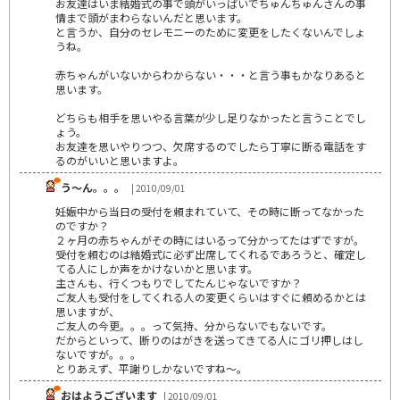
お友達はいま結婚式の事で頭がいっぱいでちゅんちゅんさんの事
情まで頭がまわらないんだと思います。
と言うか、自分のセレモニーのために変更をしたくないんでしょ
うね。
赤ちゃんがいないからわからない・・・と言う事もかなりあると
思います。
どちらも相手を思いやる言葉が少し足りなかったと言うことでし
ょう。
お友達を思いやりつつ、欠席するのでしたら丁寧に断る電話をす
るのがいいと思いますよ。
う～ん。。。
| 2010/09/01
妊娠中から当日の受付を頼まれていて、その時に断ってなかった
のですか？
２ヶ月の赤ちゃんがその時にはいるって分かってたはずですが。
受付を頼むのは結婚式に必ず出席してくれるであろうと、確定し
てる人にしか声をかけないかと思います。
主さんも、行くつもりでしてたんじゃないですか？
ご友人も受付をしてくれる人の変更くらいはすぐに頼めるかとは
思いますが、
ご友人の今更。。。って気持、分からないでもないです。
だからといって、断りのはがきを送ってきてる人にゴリ押しはし
ないですが。。。
とりあえず、平謝りしかないですね～。
おはようございます
| 2010/09/01