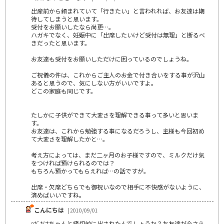
出産前から頼まれていて「行きたい」と言われれば、お友達は期
待してしまうと思います。
受付をお願いしたなら尚更…。
ハガキでなく、妊娠中に「出席したいけど受付は無理」と断るべ
きだったと思います。
お友達も受付をお願いしただけに困っているのでしょうね。
ご祝儀の件は、これからご主人のお金で付き合いをする事が沢山
あると思うので、気にしない方がいいですよ。
どこの家庭も同じです。
たしかに子供ができて大変さを理解できる事って多いと思いま
す。
お友達は、これから勉強する事になるだろうし、主様も今回初め
て大変さを理解したかと…。
考え方によっては、まだ二ヶ月のお子様ですので、ミルクだけ気
をつければ預けられるのでは？
もちろん預かってもらえれば…の話ですが。
出席・欠席どちらでも御祝いなので相手に不快感がないように、
済めばいいですね。
こんにちは
| 2010/09/01
ﾊｶﾞｷはちゃんと締切前に出されたんでしょうか？お友達が今さら