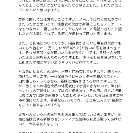
けれど、実際欠席のハガキが来たからとはいえ、それをなじるな
んてちょっと大人げないご友人だなと感じました。それだけ信じ
ていたんだと思いますが。
欠席に関しては仕方ないことですが、メールではなく電話をすべ
きだったかと思います。結婚式の欠席は新婦にしたらデリケート
なものなので、親しい友人でしたらなおのこと電話できちんと話
した方が大事にされている感じが伝わって良いと思います。
また、ご祝儀についてですが、招待状がきている場合は欠席でも
いくらか包むか(一万くらいが妥当かと)お祝いの品を渡すべきで
す。それが旦那さんが稼いだお金だろうが…です。旦那さんが稼
いだお金は家族みんなのものですよね。奥さんも家事育児をして
旦那さんが働きやすいようやっているわけですし。
ちなみに私ならこの場合、出席と口約束しているなら、赤ちゃん
預けて出席します。一時保育やベビーシッターを頼んででも…。
口約束しちゃってるなら…新婦に期待させてるわけですし。た
だ、赤ちゃんの場合突然の体調変化は予測できないので、当日キ
ャンセルの可能性については必ず伝えます。その際、必ずご祝儀
は後に渡す(出席の返事をしたあとのキャンセルなら当日渡すご祝
儀の額になります。普通なら3万ですね。)ことも伝えます(金額は
もちろん伝えないですが)。
赤ちゃんがいる人の気持ちも汲み取って欲しいと思いますが、同
様に結婚式する新婦のセンシティブな気持ちも汲み取ってあげな
いと…大事な友人なら…。