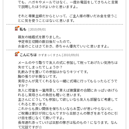
でも、ハガキやメールではなく、一度お電話をしてきちんと言葉
で説明したほうがよいかと思いますよ。
それと専業主婦だからといって、ご主人様の稼いだお金を使うこ
とに気を使うことはないと思います。
私も
| 2010/09/01
親友の結婚式を断りました。
予定帝王切開の数日後だったので。
お金のことはさておき、赤ちゃん優先でいいと思いますよ。
こんにちは
かずまっくすさん | 2010/09/01
メールのやり取りで友人の式に参加して祝ってあげたい気持ちは
失せてしまったでしょうか？
乳飲み子を置いての参加はかなりキツイです。
胸の張りが半端ないです。
実母さんが見てくれるなら一緒に式場に行ってもらったらどうで
すか？
友人に控室を一室用意して貰えば披露宴の合間におっぱいあげら
れるし実母さんの負担も軽いと思います。
主さんにどうしても参加して欲しいなら友人も部屋など考慮して
くれると思います。
これからも良い関係を保ちたいならお互いが思いやらないと。
ご祝儀は家計が同じなんですから旦那さんの稼ぎをあてるのに引
け目を感じなくて良いですよ。
長年連れ添っていけば旦那の稼ぎは私のもの！になります。なん
て冗談ですが☆