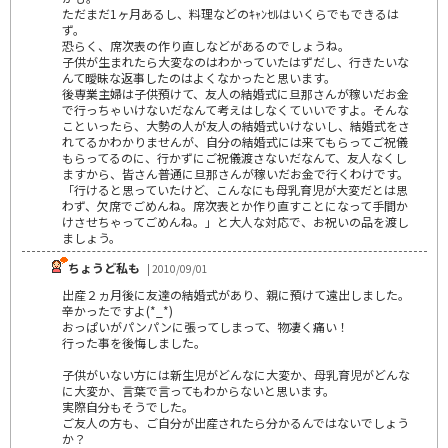
ただまだ1ヶ月あるし、料理などのｷｬﾝｾﾙはいくらでもできるは
ず。
恐らく、席次表の作り直しなどがあるのでしょうね。
子供が生まれたら大変なのはわかっていたはずだし、行きたいな
んて曖昧な返事したのはよくなかったと思います。
後専業主婦は子供預けて、友人の結婚式に旦那さんが稼いだお金
で行っちゃいけないだなんて考えはしなくていいですよ。そんな
こといったら、大勢の人が友人の結婚式いけないし、結婚式をさ
れてるかわかりませんが、自分の結婚式には来てもらってご祝儀
もらってるのに、行かずにご祝儀渡さないだなんて、友人なくし
ますから、皆さん普通に旦那さんが稼いだお金で行くわけです。
「行けると思っていたけど、こんなにも母乳育児が大変だとは思
わず、欠席でごめんね。席次表とか作り直すことになって手間か
けさせちゃってごめんね。」と大人な対応で、お祝いの品を渡し
ましょう。
ちょうど私も
| 2010/09/01
出産２ヵ月後に友達の結婚式があり、親に預けて遠出しました。
辛かったですよ(*_*)
おっぱいがパンパンに張ってしまって、物凄く痛い！
行った事を後悔しました。
子供がいない方には新生児がどんなに大変か、母乳育児がどんな
に大変か、言葉で言ってもわからないと思います。
実際自分もそうでした。
ご友人の方も、ご自分が出産されたら分かるんではないでしょう
か？