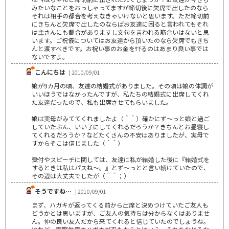
みたいなことをおっしゃってますが締切後に欠席で出したのなら
それは相手の都合を考えなきゃいけないと思います。ただ締切前
にきちんと欠席で出したのならばお友達に困ると言われてもそれ
は主さんにも都合がありますし文句を言われる筋合いはないと思
います。ご祝儀についてはお友達から頂いたのなら欠席でもきち
んと渡すべきです。お祝い事のお金をｹﾁるのはあまり良い事では
ないですよ。
こんにちは
| 2010/09/01
娘が9カ月の頃、友達の結婚式がありました。その頃は娘の体調が
いいほうではなかったんですが、私たちの結婚式に出席してくれ
た友達だったので、私も出席させてもらいました。
娘は実母がみててくれましたよ（＾＾）確かにず～っと娘と過ご
していたぶん、いい子にしてくれるだろうか？きちんとお昼寝し
てくれるだろうか？などたくさんの不安はありましたが、実母で
すからそこは信じました（＾＾）
受付やスピーチに関しては、友達に私が結婚した後に『結婚式を
するときは私はパスね～。』とず～っとと言い続けていたので、
その辺は大丈夫でしたが（＾＾；）
そうですね…
| 2010/09/01
まず、ハガキが返ってくる前から出席と決めつけていたご友人も
どうかとは思いますが、ご友人の気持ちは分からなくはありませ
ん。仲の良い友人だから来てくれると信じていたのでしょうね。