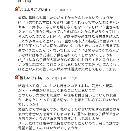
は？(笑)
おはようございます
| 2010/09/01
最初に曖昧な返事したのがまずかったんじゃないでしょうか
(^_^;) 言われた方にしてみれば来てくれるって言ったのにキャン
セルって気持ちになるのも解らなくもないですし(^_^;) 主さんも
２ヶ月なら誰かに預かってもらえばなんとかなるだろうって甘い
考えだったのだろうし(^_^;) 実際子供が産まれたら想像を越えた
ことが多々あると思います。 主さんも友人の結婚式と産まれてく
る我が子どちらが大切かお腹の中にいるときにちゃんと考えて返
事すべきだったんじゃないでしょうか(^_^;) 預かってくれる人が
いなければもう式場に子供を連れて行くしかないでしょうね
(^_^;) 私なら子供が大事だから妊娠中にお断りすると思うし小さ
いうちは親に預けて行こうとも思わないですね(^_^;) 主人にもよ
ほど思い入れの強い友人以外の結婚式は欠席してもらってます。
難しいですね。
みーこさん | 2010/09/01
結婚式って嬉しいことだし行きたいですよね。気持ちと現実
が・・・子供がいるとよくあることだと思います。
どのくらい大切なお友達か、今後もお付き合いしていくお友達
か、あなたにとって１番大切なことを考えて決めてみてはいかが
でしょうか？
文章だけでの判断ですが、私ならそんな言い方をする友達とは今
後の付き合い方を考えてしまいます。意外に彼女も子供ができた
ら考え方や、今の状況を考え直すかもしれませんが。
メールだけでは相手の気持ちがわかりにくいので、会って話すか
電話で話してみてはいかがでしょうか？