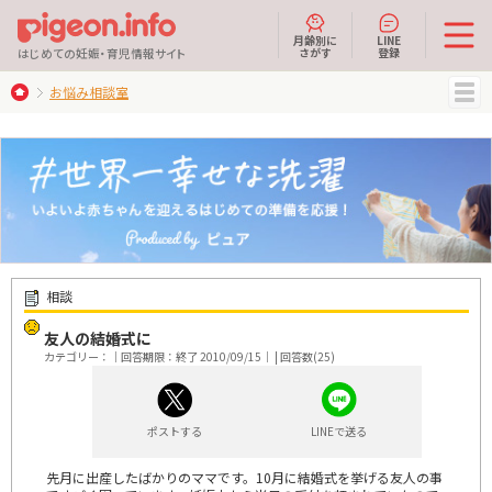
月齢別に
LINE
さがす
登録
はじめての妊娠・育児情報サイト
お悩み相談室
MENU
相談
友人の結婚式に
カテゴリー：｜回答期限：終了 2010/09/15｜ | 回答数(25)
ポストする
LINEで送る
先月に出産したばかりのママです。10月に結婚式を挙げる友人の事