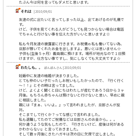
たぶん今は何を言ってもダメだと思います。
それは
| 2010/09/01
友達の式に出たいと言ってしまった以上、出てあげるのが礼儀で
す。
けど、子供を見てくれる人がどうしても見つからない場合は電話
でちゃんと行けない事を伝えた方がいいと思いますよ☆
私も今月友達の披露宴に行きます。お祝儀ゎ私も働いてない為、
旦那が稼いでくれたお金を出しますよ。悪いとは思いません☆
子供も(生後５ヶ月）義両親に預けます。場所が地元なので１日預
けますが、仕方ない事ですし、気にしなくても大丈夫ですよ☆
わたしも。。
ぼんぼんさん | 2010/09/01
妊娠中に友達の結婚が決まりました。
とても仲のいい子だったしお祝いもしたかったので、『行く行く
～！！』とその時は言ってました。
けど、よくよく聞くと日にちはわたしが産むであろう日から３ヶ
月後。もちろん赤ちゃんは預けないと行けないと思い、早めに親
に相談しました。
親には『まぁ、いいよ。』って言われましたが、旦那さんが反
対。
そこまでして行くか？ってな感じで言われました。
私も退職してたのでご祝儀などは旦那さんのお金から。。。
何か違うような気もしたので、『行きたいけど、産後は何がある
かわからない』と言っておきました。
そして数ヶ月後にきたハガキは次の日に欠席で出しました。