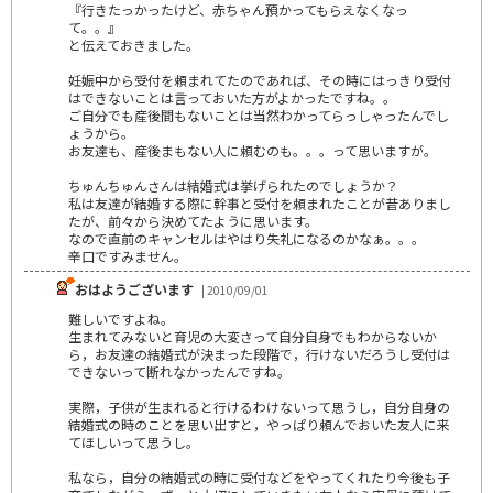
『行きたっかったけど、赤ちゃん預かってもらえなくなっ
て。。』
と伝えておきました。
妊娠中から受付を頼まれてたのであれば、その時にはっきり受付
はできないことは言っておいた方がよかったですね。。
ご自分でも産後間もないことは当然わかってらっしゃったんでし
ょうから。
お友達も、産後まもない人に頼むのも。。。って思いますが。
ちゅんちゅんさんは結婚式は挙げられたのでしょうか？
私は友達が結婚する際に幹事と受付を頼まれたことが昔ありまし
たが、前々から決めてたように思います。
なので直前のキャンセルはやはり失礼になるのかなぁ。。。
辛口ですみません。
おはようございます
| 2010/09/01
難しいですよね。
生まれてみないと育児の大変さって自分自身でもわからないか
ら，お友達の結婚式が決まった段階で，行けないだろうし受付は
できないって断れなかったんですね。
実際，子供が生まれると行けるわけないって思うし，自分自身の
結婚式の時のことを思い出すと，やっぱり頼んでおいた友人に来
てほしいって思うし。
私なら，自分の結婚式の時に受付などをやってくれたり今後も子