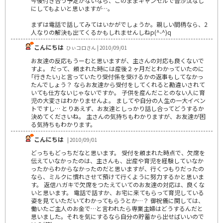
今後付き合う予定がないなら、このままキャンセルで音沙汰なし
にしてもよいと思いますが…。
まずは電話で話してみてはいかがでしょうか。親しい間柄なら、2
人なりの解決も出てくるかもしれませんしねp(^-^)q
こんにちは
ひぃコロさん | 2010/09/01
お友達の反応もうーむと思いますが、主さんの対応も良くないで
すよ。 だって、頼まれた時には産後２ヶ月だとわかっていたのに
｢行きたい｣と言っていたり受付係を受けるかの返事もしてなかっ
たんでしょう？ ならお友達から受付をしてくれると勘違いされて
いても仕方ないじゃないですか。 子供を産んだことのない人に育
児の大変さはわかりませんよ。 ましてや自分の人生の一大イベン
トですし… とりあえず、お友達としっかり話し合ってどうするか
決めてくださいね。 主さんの気持ちもわかりますが、お友達が困
る気持ちもわかります。
こんにちは
| 2010/09/01
どっちもどっちだなと思います。 受付を頼まれた時点で、欠席を
伝えていなかったのは、主さんも、出産や育児を経験していなか
ったからわからなかったのだと思いますが、行くつもりだったの
なら、ミルクに慣れさせて預けて行くように努力するかと思いま
す。 返信ハガキで欠席をつたえていてのお友達の対応は、良くな
いと思います。 電話で話すか、お宅に来てもらって育児している
姿を見ていただいてわかってもらうとか…？ 御祝儀に関しては、
働いたご主人のお金で…と言われたら専業主婦はどうするんだと
思いました。それを気にするなら自分の貯蓄から出せばいいので