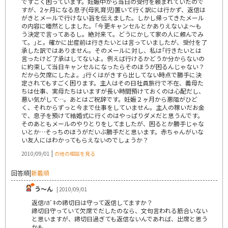
ですごく困っています。妊娠中から当日の受付を頼まれていたので
すが、2ヶ月になる息子(母乳育児)置いて行く訳には行かず、返信は
がきとメールで行けない旨を伝えました。しかし帰ってきたメール
の内容に唖然としました。｢今更キャンセルとかありえないよ～も
う決定で言ってあるし。絶対来て。どうにかして家の人に頼んでみ
て。｣と。確かに出産前は行きたいとは言っていましたが、受付を了
承した訳ではありません。そのメールに対し、私は｢行きたいとは
言ったけど了承はしてないよ。例えば行けるかどうか分からないの
に約束して当日キャンセルになったらそのほうが困るんじゃない？
だから欠席にしたよ。｣行くはがきすら出してない時点で勝手に決
定されてもすごく困ります。主人はその日社員旅行で不在、義母た
ちは仕事、実母たちはいますが長い時間預けておくのは心配だし、
悪い気がして…。あとはご祝辞です。妊娠２ヶ月から悪阻がひど
く、それからずっと今まで仕事をしていません。主人の稼いだお金
で、息子を預けて結婚式に行くのはやっぱりダメだと思うんです。
そのあともメールのやりとりをしてましたが、困るとか勝手じゃな
いとか…そっちのほうがだいぶ勝手だと思います。赤ちゃんがいな
い友人にはわかってもらえないのでしょうか？
|
2010/09/01
の他の相談を見る
回答順
|
新着順
う～ん
| 2010/09/01
返信ﾊｶﾞｷの締切日は守って返信してますか？
締切日守っていて欠席でだしたのなら、文句言われる筋合いない
と思いますが、締切日過ぎても返信ないんであれば、出席と思う
かも。