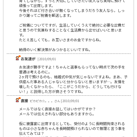
育てしながら，ずっと大切にしていきたい友人なら実母に預けて
頑張って出席します。
今後それほど付き合いが無くなってしまうだろう友人なら，しっ
かり謝ってご祝儀を郵送します。
ご祝儀についてですが，生活していくうえで絶対に必要な出費だ
と思うので気兼ねすることなく生活費から出せばいいと思いま
す。
たとえ苦しくても，お互いさまのお金ですからね。
納得のいく解決策がみつかるといいですね。
お友達が
| 2010/09/01
お友達が勝手ですよ！ちゃんと返事もらってない時点で次の手を
普通は考えるのに。
2ヶ月で預けるのも、結婚式中気が気じゃないですよね。まあ、子
供産んだ事ある人じゃないと分からないと思いますが…。友情を
壊したくなかったら、「ここがこうだから、どうしても行けな
い！」と説得した方が良さそうですね。
直接
ピカピカ☆。。。さん | 2010/09/01
メールではなく直接お話してはいかがですか？
メールでは伝えきれない部分もありますから。
仮に披露宴に出席するとしても、受付のように長時間拘束される
ものは小さな赤ちゃんを長時間預けられないので無理と言う事を
伝えてみては？