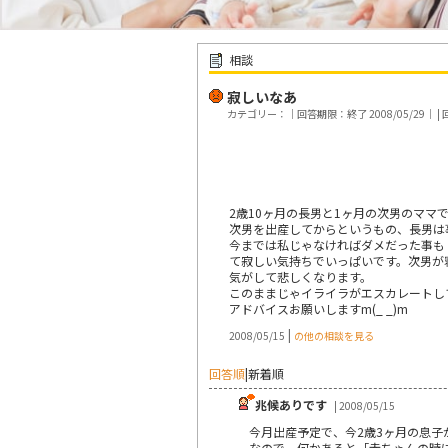
相談
寂しいなあ
カテゴリー：｜回答期限：終了 2008/05/29｜ | 
2歳10ヶ月の長男と1ヶ月の次男のママ
次男を出産してからというもの、長男は
今までは私じゃなければダメだった事も
て寂しい気持ちでいっぱいです。次男が
気がして悲しくなります。
このままじゃイライラがエスカレートし
アドバイスお願いしますm(_ _)m
|
2008/05/15
の他の相談を見る
回答順
|
新着順
兆候ありです
| 2008/05/15
今月出産予定で、今2歳3ヶ月の息
なので、何かあると「赤ちゃんの時