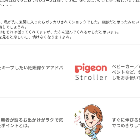
れ以外は駄々をこねてもジュースはあげません。懐くのはいいけど少し寂しいですね
か・・・
き、私が先に玄関に入ったらガッカリされてショックでした。旦那だと思ったみたい
持ちでしょうね。
那もそれは従ってくれてますが、たぶん遊んでくれるからだと思います。
を見ると悲しいし、情けなくなりますよね。
ベビーカー／
をキープしたい妊娠線ケアアドバ
ベントなど、
しをお手伝いす
利用者が語るお出かけがラクで気
すぐに伸びる
たポイントとは。
でつめきりし