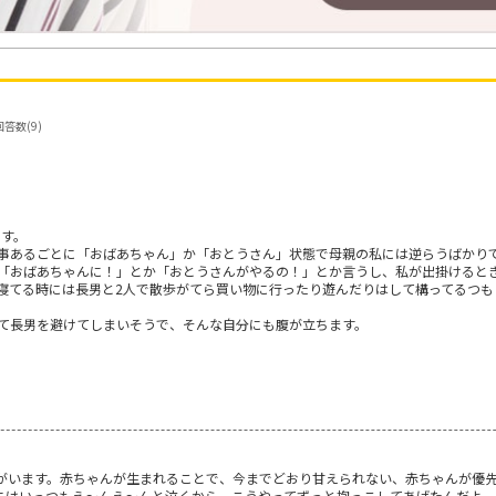
回答数(9)
です。
事あるごとに「おばあちゃん」か「おとうさん」状態で母親の私には逆らうばかり
「おばあちゃんに！」とか「おとうさんがやるの！」とか言うし、私が出掛けると
寝てる時には長男と2人で散歩がてら買い物に行ったり遊んだりはして構ってるつも
て長男を避けてしまいそうで、そんな自分にも腹が立ちます。
子がいます。赤ちゃんが生まれることで、今までどおり甘えられない、赤ちゃんが優
にはいっつもえ～んえ～んと泣くから、こうやってずっと抱っこしてあげたんだよ