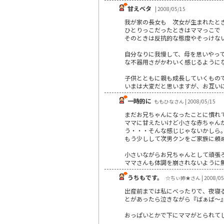
甘えベタ
| 2008/05/15
我が家の長女も 次女が生まれたと
ひとりっこだったときはママっこで 
そのときは反抗的な態度やそっけな
自分なりに我慢して、母を思いやって
な不器用さがかわいく感じるように
子供とともに親も成長していくもの
いまは大変だと思いますが、お互い
一時的に
ももひなさん | 2008/05/15
まだお兄ちゃんになったことに慣れ
ママに甘えたいけど小さな赤ちゃん
う・・・そんな感じじゃないかしら
もう少しして次男クンをご家族に頼
小さいながらお兄ちゃんとして頑張
ママさんも体調を崩されないように
うちもです。
☆ちぃ姉★さん | 2008/05
出産前までは私にべったりで、夜寝
とがあったら泣きながら『ばぁば～
おっぱいとかで下にママがとられて