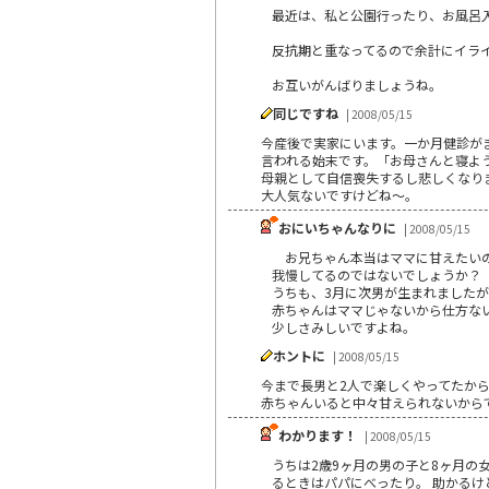
最近は、私と公園行ったり、お風呂
反抗期と重なってるので余計にイラ
お互いがんばりましょうね。
同じですね
| 2008/05/15
今産後で実家にいます。一か月健診が
言われる始末です。「お母さんと寝よ
母親として自信喪失するし悲しくなり
大人気ないですけどね～。
おにいちゃんなりに
| 2008/05/15
お兄ちゃん本当はママに甘えたい
我慢してるのではないでしょうか？
うちも、3月に次男が生まれました
赤ちゃんはママじゃないから仕方な
少しさみしいですよね。
ホントに
| 2008/05/15
今まで長男と2人で楽しくやってたか
赤ちゃんいると中々甘えられないから
わかります！
| 2008/05/15
うちは2歳9ヶ月の男の子と8ヶ月の
るときはパパにべったり。 助かる