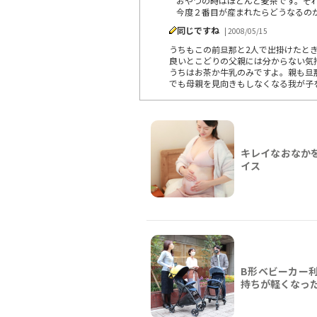
おやつの時はほとんど麦茶です。そ
今度２番目が産まれたらどうなるの
同じですね
| 2008/05/15
うちもこの前旦那と2人で出掛けたと
良いとこどりの父親には分からない気
うちはお茶か牛乳のみですよ。親も旦
でも母親を見向きもしなくなる我が子
キレイなおなか
イス
B形ベビーカー
持ちが軽くなっ