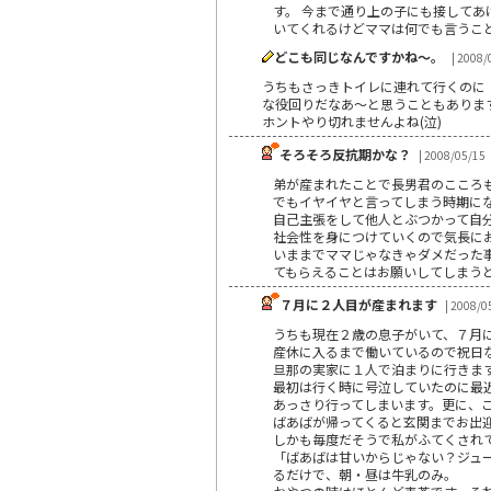
す。 今まで通り上の子にも接してあ
いてくれるけどママは何でも言うこと
どこも同じなんですかね～。
| 2008/
うちもさっきトイレに連れて行くのに
な役回りだなあ～と思うこともありま
ホントやり切れませんよね(泣)
そろそろ反抗期かな？
| 2008/05/15
弟が産まれたことで長男君のこころ
でもイヤイヤと言ってしまう時期に
自己主張をして他人とぶつかって自
社会性を身につけていくので気長に
いままでママじゃなきゃダメだった
てもらえることはお願いしてしまう
７月に２人目が産まれます
| 2008/0
うちも現在２歳の息子がいて、７月
産休に入るまで働いているので祝日
旦那の実家に１人で泊まりに行きま
最初は行く時に号泣していたのに最
あっさり行ってしまいます。更に、
ばあばが帰ってくると玄関までお出
しかも毎度だそうで私がふてくされ
「ばあばは甘いからじゃない？ジュ
るだけで、朝・昼は牛乳のみ。