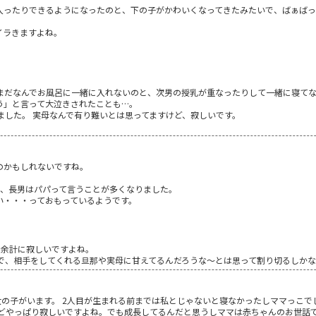
入ったりできるようになったのと、下の子がかわいくなってきたみたいで、ばぁばっ
イラきますよね。
まだなんでお風呂に一緒に入れないのと、次男の授乳が重なったりして一緒に寝て
う」と言って大泣きされたことも…。
ました。 実母なんで有り難いとは思ってますけど、寂しいです。
のかもしれないですね。
が、長男はパパって言うことが多くなりました。
い・・・っておもっているようです。
ら余計に寂しいですよね。
で、相手をしてくれる旦那や実母に甘えてるんだろうな～とは思って割り切るしかな
女の子がいます。 2人目が生まれる前までは私とじゃないと寝なかったしママっこ
けどやっぱり寂しいですよね。でも成長してるんだと思うしママは赤ちゃんのお世話