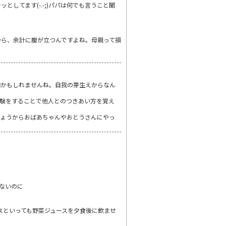
してます(-.-;)パパは何でも言うこと聞
から、余計に腹が立つんですよね。母親って損
期かもしれませんね。自我の芽生えからなん
験をすることで他人とのつきあい方を覚え
しょうからおばあちゃんやおとうさんにやっ
ないのに
スといっても野菜ジュースを夕食後に飲ませ