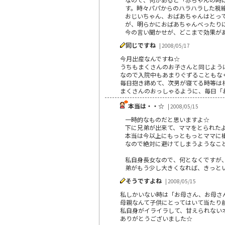
す。時々パパからのハラハラした視
おじいちゃん、おばあちゃんはとっ
が、明らかにおばあちゃんべったり
今の言い聞かせが、どこまで効果が
同じですね
| 2008/05/17
今月出産なんですね☆
うちもまくさんのお子さんと同じよう
なので入院中もあまりぐずることもな
毎日抱き締めて、次男が寝てる時等は
まくさんのおっしゃるように、毎日「
本当は・・☆
| 2008/05/15
一時的なものだと思いますよ☆
下に兄弟が出来て、ママをとられた
本当は今以上にもっともっとママに
なので絶対に避けてしまうようなこ
私自身長女なので、何となくですが
弟がもう少し大きくなれば、きっと
そうですよね
| 2008/05/15
私しかいない時は「お母さん、お母さ
母親なんて子供にとってはいて当たり
私自身がイライラして、甘えられないオ
ありがとうございました☆