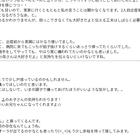
線を感じつつ・・
ても甘いので、実家に行くともともと私の言うことは聞かなくなります。2人目出産
になるだろうなあ、と。
あるかわかりませんが、抱っこできなくても大好きだよと伝える工夫はしばらく必要
に、出産前から実親にはかなり懐いてました。
く、病院に来てもこっちが拍子抜けするくらいあっさり帰ってたくらいでした。
相手をしてやってても、やはり常に構われてたいのかなとも思いました。
お母さんは大好きだよ」と気持ちを伝えないといけないですね。
ようで少し戸惑っているのかもしれません。
構ってほしいのだと思います。
とはしないで、いまの調子で構ってあげたほうがいいような気がします。。
、上のお子さんの気持ちわかります！
いいお兄ちゃんになってくれますよ☆
ん」と慕ってくるんです。
前の存在なんでしょうね。
ーラが出てるのかなとも思ったり(>_<)もう少し余裕を持って接してみます。