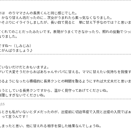
きは のりママさんの長男くんと同じ感じでした。
かなり甘えん坊だったのに... 次女がうまれたら素っ気なくなりました。
いそぶりにイライラしましたが、長い目で見ると 単に甘え下手なのでは？と思い
くれてのことだったみたいです。表現がうまくできなかったり、照れの反動でつっぱ
なりました。
ですね～（しみじみ）
にがんばりましょう♪
ていないだけだとおもいますよ。
がいて大変そうだからおばあちゃんやパパに甘える。ママに甘えたい気持ちを我慢
。
めるようになったら積極的に長男クンとの時間を取るようにすれば大丈夫だと思い
ろうとしている長男クンですから、温かく見守ってあげてくださいね。
無理しすぎないでくださいね。
/15
るときも私がいないとダメだったのが、出産前に切迫早産で入院と出産の入院でば
』って言うんです！
しまったと思い、他に甘えれる相手を探した結果なんでしょうね。