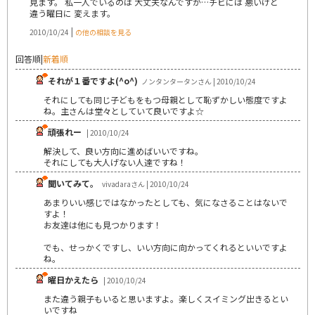
見ます。 私一人でいるのは 大丈夫なんですが…チビには 悪いけど
違う曜日に 変えます。
|
2010/10/24
の他の相談を見る
回答順
|
新着順
それが１番ですよ(^o^)
ノンタンタータンさん | 2010/10/24
それにしても同じ子どもをもつ母親として恥ずかしい態度ですよ
ね。主さんは堂々としていて良いですよ☆
頑張れー
| 2010/10/24
解決して、良い方向に進めばいいですね。
それにしても大人げない人達ですね！
聞いてみて。
vivadaraさん | 2010/10/24
あまりいい感じではなかったとしても、気になさることはないで
すよ！
お友達は他にも見つかります！
でも、せっかくですし、いい方向に向かってくれるといいですよ
ね。
曜日かえたら
| 2010/10/24
また違う親子もいると思いますよ。楽しくスイミング出きるとい
いですね