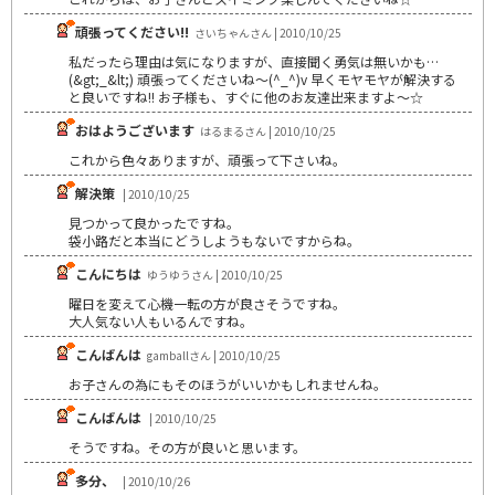
頑張ってください!!
さいちゃんさん | 2010/10/25
私だったら理由は気になりますが、直接聞く勇気は無いかも…
(&gt;_&lt;) 頑張ってくださいね～(^_^)v 早くモヤモヤが解決する
と良いですね!! お子様も、すぐに他のお友達出来ますよ～☆
おはようございます
はるまるさん | 2010/10/25
これから色々ありますが、頑張って下さいね。
解決策
| 2010/10/25
見つかって良かったですね。
袋小路だと本当にどうしようもないですからね。
こんにちは
ゆうゆうさん | 2010/10/25
曜日を変えて心機一転の方が良さそうですね。
大人気ない人もいるんですね。
こんばんは
gamballさん | 2010/10/25
お子さんの為にもそのほうがいいかもしれませんね。
こんばんは
| 2010/10/25
そうですね。その方が良いと思います。
多分、
| 2010/10/26