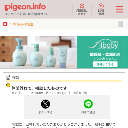
月齢別に
LINE
さがす
登録
はじめての妊娠・育児情報サイト
お悩み相談室
MENU
相談
仲間外れで、相談したものです
カテゴリー：｜回答期限：終了 2010/11/07｜ | 回答数(19)
ポストする
LINEで送る
相談に、回答していただきありがとうございました。相手に 聞いて