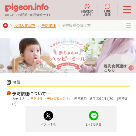
月齢別に
LINE
さがす
登録
はじめての妊娠・育児情報サイト
予防接種の受け方
お悩み相談室
予防接種
MENU
相談
予防接種について…
カテゴリー：
予防接種
>
予防接種の受け方
｜回答期限：終了 2010/11/30｜ | 回答数
(6)
ポストする
LINEで送る