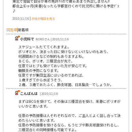
東北で雪国で自分が車の免許ﾅｲので娘ゎあまり外出しません!!
都合上⑥ヶ月(来春)なったら宇都宮行くので託児所に預ける予定ﾃﾞｽ
♪
|
2010/11/16
の他の相談を見る
回答順
|
新着順
小児科で
NOKOさん | 2010/11/16
スケジュールたててくれますよ。
ポリオとか、決まった日に受けないといけないのもあり、
何週間あけるなどの制約もありますよね。
ＢＣＧ、ポリオ、三種混合が先で、
任意ではヒブも受けておいた方が安心です。
髄膜炎の予防になります。
任意ですが集団生活にはいるのであれば、
１歳すぎてから水ぼうそう、
２歳、３歳でおたふく、肺炎球菌、日本脳炎…でしょうか。
こんばんは
| 2010/11/16
まずはBCGを受けて、その後は三種混合を受け、来春にポリオが
いいかと思います。
任意の予防接種は人それぞれなので、ご主人とよく話し合って決
めたらいいと思います。
任意の予防接種を受けるなら、もうヒブや肺炎球菌受けれるし、
三種混合との同時接種も可能ですよ。