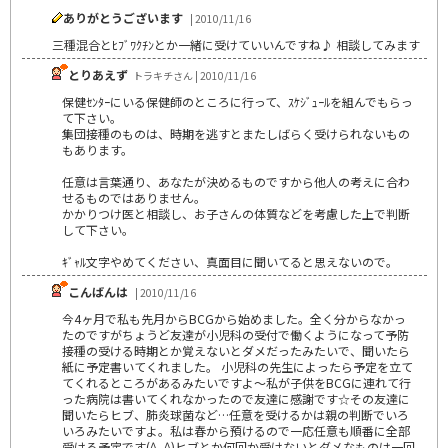
ありがとうございます
| 2010/11/16
三種混合とﾋﾌﾞﾜｸﾁﾝとか一緒に受けていいんですね♪ 相談してみます
とりあえず
トラキチさん | 2010/11/16
保健ｾﾝﾀｰにいる保健師のところに行って、ｽｹｼﾞｭｰﾙを組んでもらっ
て下さい。
集団接種のものは、時期を逃すとまたしばらく受けられないもの
もあります。
任意は言葉通り、あなたが決めるものですから他人の考えに合わ
せるものではありません。
かかりつけ医と相談し、お子さんの体質などを考慮した上で判断
して下さい。
ｷﾞｬﾙ文字やめてください、真面目に聞いてると思えないので。
こんばんは
| 2010/11/16
今4ヶ月で私も先月からBCGから始めました。全く分からなかっ
たのですがちょうど友達が小児科の受付で働くようになって予防
接種の受ける時期とか覚えないとダメだったみたいで、聞いたら
紙に予定書いてくれました。 小児科の先生によったら予定を立て
てくれるところがあるみたいですよ～私が子供をBCGに連れて行
った病院は書いてくれなかったので友達に感謝です☆その友達に
聞いたらヒブ、肺炎球菌など…任意を受けるかは親の判断でいろ
いろみたいですよ。私は春から預けるので一応任意も順番に全部
受ける予定です(^_^)ヒブとか何回か受けないとダメなものは一回