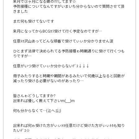
来月で③ヶ月になる娘のﾏﾏしてます☆
予防接種についてなんですがいまいち分からないので質問させて頂
きました
まだ何も受けてないです
来月になってからBCGｶﾗ受けて行く予定なのですが…
任意ﾄｶ沢山あってどんな順番で受けてぃぃか分かりません涙
ひとまず法律で決められてる予防接種ゎ時期通りに受けて行くつも
りですが…
任意がいつ受けてぃぃか分からないﾃﾞｽ↓↓↓
冊子みたりすると時期や期間があるみたいで何歳以上なると回数が
減ったり受ける必要がないのがあったり…
皆さんゎどうしてますか?
出来れば優しく教えて下さいm(__)m
何も分からなくて…(≧へ≦;)
出来れば何ゎ受けた方がぃぃﾄｶ任意だけど受けた方がぃぃﾄｶも知り
たいﾃﾞｽ☆