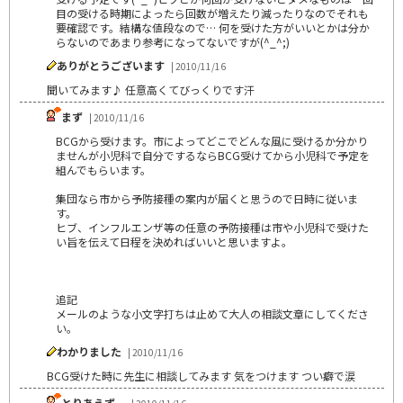
目の受ける時期によったら回数が増えたり減ったりなのでそれも
要確認です。結構な値段なので… 何を受けた方がいいとかは分か
らないのであまり参考になってないですが(^_^;)
ありがとうございます
| 2010/11/16
聞いてみます♪ 任意高くてびっくりです汗
まず
| 2010/11/16
BCGから受けます。市によってどこでどんな風に受けるか分かり
ませんが小児科で自分でするならBCG受けてから小児科で予定を
組んでもらいます。
集団なら市から予防接種の案内が届くと思うので日時に従いま
す。
ヒブ、インフルエンザ等の任意の予防接種は市や小児科で受けた
い旨を伝えて日程を決めればいいと思いますよ。
追記
メールのような小文字打ちは止めて大人の相談文章にしてくださ
い。
わかりました
| 2010/11/16
BCG受けた時に先生に相談してみます 気をつけます つい癖で涙
とりあえず、