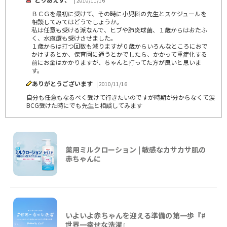
| 2010/11/16
ＢＣＧを最初に受けて、その時に小児科の先生とスケジュールを
相談してみてはどうでしょうか。
私は任意も受ける派なんで、ヒブや肺炎球菌、１歳からはおたふ
く、水疱瘡も受けさせました。
１歳からは打つ回数も減りますが０歳からいろんなところにおで
かけするとか、保育園に通うとかでしたら、かかって重症化する
前にお金はかかりますが、ちゃんと打ってた方が良いと思いま
す。
ありがとうございます
| 2010/11/16
自分も任意もなるべく受けて行きたいのですが時期が分からなくて涙
BCG受けた時にでも先生と相談してみます
薬用ミルクローション | 敏感なカサカサ肌の
赤ちゃんに
いよいよ赤ちゃんを迎える準備の第一歩『#
世界一幸せな洗濯』