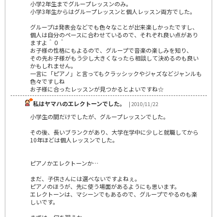
小学2年生までグループレッスンのみ。
小学3年生からはグループレッスンと個人レッスン両方でした。
グループは発表会などでも色々なことが出来楽しかったですし、
個人は自分のペースに合わせているので、それぞれ良い点があり
ますよ＾０＾
お子様の性格にもよるので、グループで音楽の楽しみを知り、
その先お子様がもう少し大きくなったら相談して決めるのも良い
かもしれません。
一言に「ピアノ」と言ってもクラッシックやジャズなどジャンルも
色々ですしね
お子様に合ったレッスンが見つかるとよいですね☆
私はヤマハのエレクトーンでした。
| 2010/11/22
小学生の間だけでしたが、グループレッスンでした。
その後、長いブランクがあり、大学在学中に少しと就職してから
10年ほどは個人レッスンでした。
ピアノかエレクトーンか…
まだ、子供さんには選べないですよねぇ。
ピアノのほうが、先に使う場面があるようにも思います。
エレクトーンは、マシーンでもあるので、グループでやるのも楽
しいです。