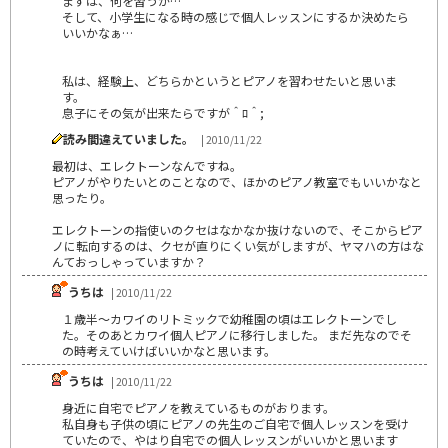
まずは、何を習うか…
そして、小学生になる時の感じで個人レッスンにするか決めたら
いいかなぁ…
私は、経験上、どちらかというとピアノを習わせたいと思いま
す。
息子にその気が出来たらですが＾ﾛ＾;
読み間違えていました。
| 2010/11/22
最初は、エレクトーンなんですね。
ピアノがやりたいとのことなので、ほかのピアノ教室でもいいかなと
思ったり。
エレクトーンの指使いのクセはなかなか抜けないので、そこからピア
ノに転向するのは、クセが直りにくい気がしますが、ヤマハの方はな
んておっしゃっていますか？
うちは
| 2010/11/22
１歳半～カワイのリトミックで幼稚園の頃はエレクトーンでし
た。そのあとカワイ個人ピアノに移行しました。 まだ先なのでそ
の時考えていけばいいかなと思います。
うちは
| 2010/11/22
身近に自宅でピアノを教えているものがおります。
私自身も子供の頃にピアノの先生のご自宅で個人レッスンを受け
ていたので、やはり自宅での個人レッスンがいいかと思います