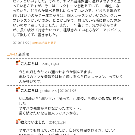
ピアノといいました。それで、ヤマハ音楽教室に通わすせようと思
っているんですが、そこはエレクトーンを教えていて、一年生にな
ってから、どちらか選べる感じになっていたので、どちらを進めて
行けばいいのか？一年生からは、個人レッスンがいいのか、グルー
プレッスンがいいのか、どこか自宅で、教えている所に移った方が
いいのか？迷ってきました。まだ、一年生まで、先の事なんです
が、長く続けて行きたいので、経験されている方などにアドバイス
して欲しくて、書きました。
|
2010/11/22
の他の相談を見る
回答順
|
新着順
こんにちは
| 2010/12/03
うちの娘も今ヤマハ通わせようか悩んでます。
まわりのママ友情報では長く続けるなら個人レッスン、っていう
人が多いです。
こんにちは
gamballさん | 2010/11/25
私は5歳から1年ヤマハに通って、小学校から個人の教室に移りま
した。
ヤマハの先生が合わなかったので・・。
長く続けたいなら個人レッスンかな。
教えていました
| 2010/11/24
ヤマハでも教えていましたが、自分で教室をひらき、ピアノ
&amp;エレクトーンを教えいました。