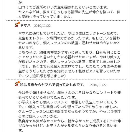
が。
口コミでご近所のいい先生を探されたらいいと思います。
ヤマハなどは、教えてらっしゃる講師の先生が仲介を抜いて、個
人契約へ持っていっていましたよ。
ヤマハ
| 2010/11/22
ヤマハに通わせていましたが、やはり主はエレクトーンなので、
先生もエレクトーン専門の方が多かったです。もしピアノを習わ
せたいのなら、個人レッスンのお教室に通わせたほうがよいかと
思います。
うちの子は、幼稚園仲間がヤマハに通っており、自分も同じとこ
ろでやりたいと言いだしたため習わせたのですが、やはり教え方
が微妙だったので、個人レッスンのお教室に変えてしまいました
（でも、あくまでも私個人の意見ですし、たまたまうちの子の先
生がそうだっただけかも知れません！私はピアノを習っていたの
で、少し違和感を感じました）
私は５歳からヤマハで習ってたものです。
| 2010/11/22
今は全く弾けませんが、年長さんのころはかなりコンサートや発
表会でいろいろ弾いてたみたいです。
小学校１年から個人レッスンで一番厳しい先生についてたそう
で、中学入って私自身いやいや習ってたんでやめちゃいました。
グループレッスンは幼稚園までだったそうですが、やっぱり伸び
るのは個人レッスンかと。
私自身ヤル気がなかったから、続かなかったし成長するにつれ伸
びなかったけど、お子さんがヤル気ならかなり伸びると思いま
す。