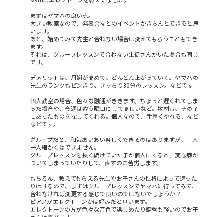
まずはヤマハの良い点。
大きい教室なので、発表会などのイベントがきちんとできると思
います。
あと、始めてみて先生と合わない場合は変えてもらうこともでき
ます。
それは、グループレッスンで合わない生徒さんがいた場合も同じ
です。
デメリットは、月謝が高めで、どんどん上がっていく。ヤマハの
先生のランクもピンきり。きっちり30分のレッスン。などです
個人教室の場合、色々な融通がききます。ちょっと遅くれてしま
った場合や、今週は違う曜日にしてほしいなど。教材も、その子
にあったものを探してくれる。個人なので、手厚くやれる、など
などです。
グループだと、和気あいあい楽しくできるのはありますが、一人
一人細かくはできません。
グループレッスンを長く続けていた子が個人にくると、変な癖が
ついてしまっていたりして、直すのに苦労します。
もちろん、教えてもらえる先生やお子さんの性格によって違った
りはするので、まずはグループレッスンでヤマハに行ってみて、
合わなければ変更する感じで良いのではないでしょうか？
ピアノかエレクトーンかは好みだと思います。
エレクトーンの方が色々な音色で楽しめたり鍵盤も軽いのでお子
さんは喜びます。