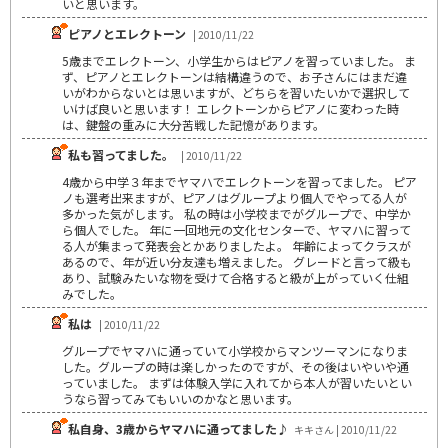
いと思います。
ピアノとエレクトーン
| 2010/11/22
5歳までエレクトーン、小学生からはピアノを習っていました。 ま
ず、ピアノとエレクトーンは結構違うので、お子さんにはまだ違
いがわからないとは思いますが、どちらを習いたいかで選択して
いけば良いと思います！ エレクトーンからピアノに変わった時
は、鍵盤の重みに大分苦戦した記憶があります。
私も習ってました。
| 2010/11/22
4歳から中学３年までヤマハでエレクトーンを習ってました。 ピア
ノも選考出来ますが、ピアノはグループより個人でやってる人が
多かった気がします。 私の時は小学校までがグループで、中学か
ら個人でした。 年に一回地元の文化センターで、ヤマハに習って
る人が集まって発表会とかありましたよ。 年齢によってクラスが
あるので、年が近い分友達も増えました。 グレードと言って級も
あり、試験みたいな物を受けて合格すると級が上がっていく仕組
みでした。
私は
| 2010/11/22
グループでヤマハに通っていて小学校からマンツーマンになりま
した。グループの時は楽しかったのですが、その後はいやいや通
っていました。 まずは体験入学に入れてから本人が習いたいとい
うなら習ってみてもいいのかなと思います。
私自身、3歳からヤマハに通ってました♪
キキさん | 2010/11/22