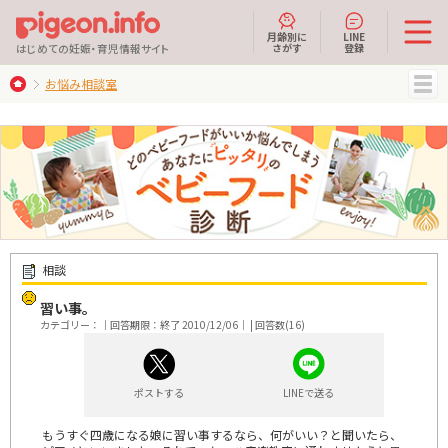
月齢別に
LINE
さがす
登録
はじめての妊娠・育児情報サイト
お悩み相談室
MENU
相談
習い事。
カテゴリー：｜回答期限：終了 2010/12/06｜ | 回答数(16)
ポストする
LINEで送る
もうすぐ四歳になる娘に習い事するなら、何がいい？と聞いたら、