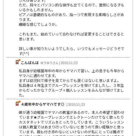
ただ、段々とパソコン的な操作も出てくるので、面倒になる子も
いるかもしれません。
ピアノは基礎的なものがあり、指一つで表現する素晴らしさがあ
ります。
繊細な感じでしょうか。
これもまた、始めていって合わなければ変更することはできると
思います。
詳しい事が知りたいようでしたら、いつでもメッセージどうぞで
す(^^)
こんばんは
ゆうゆうさん | 2010/11/23
私自身が幼稚園年中の年からヤマハで習い、上の息子も今年から
ヤマハに通わせてます。
まずは幼児科で様子を見てからでも遅くはないと思いますよ。
私自身は４年生までグループレッスンを受けてましたし、３年生
からだったかな？グループ＋個人レッスンをみんなが受けてまし
た。
４歳年中からヤマハです◎
| 2010/11/23
娘が通う幼稚園でヤマハの教室があるので、本人の希望で習わせ
ています★グループレッスンでエレクトーンだけでなく歌ったり
カスタネットでリズムをとったりしています。こういうレッスン
は個人教室ではあまり行っていないと思うので良い経験かと思っ
ています。親も付き添わないといけないのが私にとっては難点で