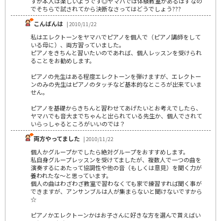
すが本人は楽しいようです◎ヤマハでは体験教室があるはずなの
でそちらで試されてから決断なさってはどうでしょう???
こんばんは
| 2010/11/22
私はエレクトーンをヤマハでピアノを個人で（ピアノ講師をして
いる母に）、両方習っていました。
ピアノをきちんと習いたいのであれば、個人レッスンを受けられ
ることをお勧めします。
ピアノの先生はある程度エレクトーンを弾けますが、エレクトー
ンのみの先生はピアノのタッチなど基本的なところが出来ていま
せん。
ピアノを基礎からきちんと習わせてあげたいとお考えでしたら、
ヤマハでも音大までちゃんと出られている先生か、個人でされて
いらっしゃるところがいいのでは？
両方やってました
| 2010/11/22
個人かグループかでしたら絶対グループをおすすめします。
私自身グループレッスンを受けてましたが、複数人で一つの曲を
演奏するにあたって協調性や他の音（もしくは意見）を聞く力が
養われたな～と思っています。
個人の曲はわざわざ教室で習わなくても家で練習すれば聞く事が
できますが、アンサンブルは人が集まらないと聞けないですから
☆
ピアノかエレクトーンかはお子さんに好きな方を選んで貰えばい