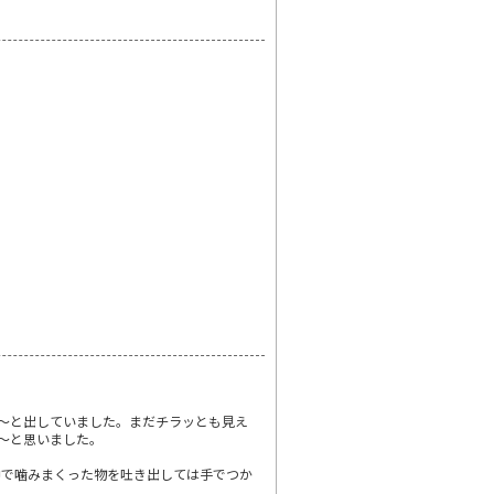
～と出していました。まだチラッとも見え
～と思いました。
中で噛みまくった物を吐き出しては手でつか