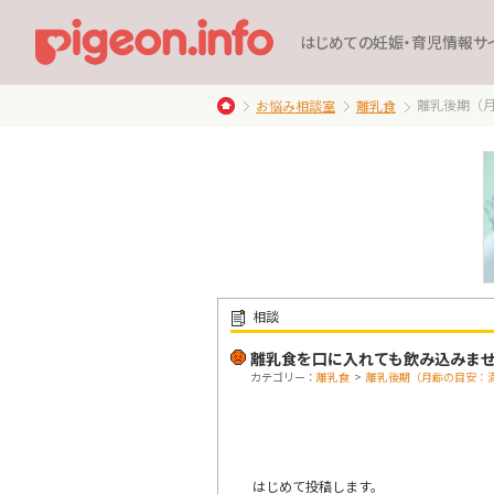
はじめての妊娠・育児情報サ
離乳後期（
お悩み相談室
離乳食
相談
離乳食を口に入れても飲み込みま
カテゴリー：
離乳食
>
離乳後期（月齢の目安：
はじめて投稿します。