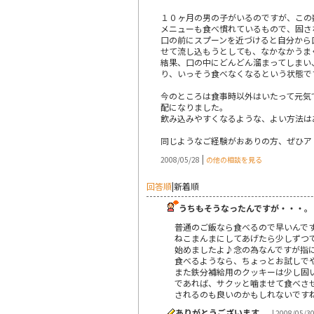
１０ヶ月の男の子がいるのですが、この
メニューも食べ慣れているもので、固さ
口の前にスプーンを近づけると自分から
せて流し込もうとしても、なかなかうま
結果、口の中にどんどん溜まってしまい
り、いっそう食べなくなるという状態で
今のところは食事時以外はいたって元気
配になりました。
飲み込みやすくなるような、よい方法は
同じようなご経験がおありの方、ぜひア
|
2008/05/28
の他の相談を見る
回答順
|
新着順
うちもそうなったんですが・・・。
普通のご飯なら食べるので早いんで
ねこまんまにしてあげたら少しずつ
始めましたよ♪念の為なんですが指
食べるようなら、ちょっとお試しで
また鉄分補給用のクッキーは少し固
であれば、サクッと噛ませて食べさ
されるのも良いのかもしれないです
ありがとうございます。
| 2008/05/3