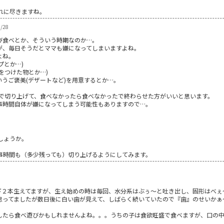
れに尽きますね。
/28
び食べとか、そういう時期なのか…。
が、毎日そうだとママも嫌になってしまいますよね。
よね。
プとか…)
をつけた物とか…)
うご褒美(デザートなど)を用意するとか…。
いで切り上げて、食べなかったら食べなかったで終わらせた方がいいと思います。
事時間自体が嫌になってしまう可能性もありますので…。
8
しょうか。
事時間も（多少残っても）切り上げるようにしてみます。
下２本生えてますが、生え始めの時は毎回、水分系はぶぅ～と吐き出し、固形はべぇ
思ってましたが数日後に白い歯が見えて、しばらく続いていたので『歯』のせいかぁ
したら食べ遊びかもしれませんよね。。。うちの子は食欲旺盛で食べますが、口の