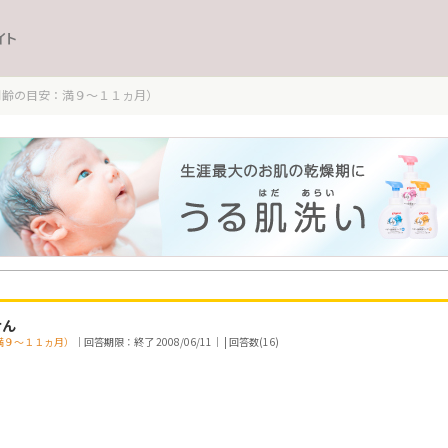
イト
月齢の目安：満９～１１ヵ月）
せん
満９～１１ヵ月）
｜回答期限：終了 2008/06/11｜ | 回答数(16)