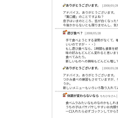
ありがとうございます。
| 2008/05/2
アドバイス、ありがとうございます。
「鵞口瘡」のことですよね？
息子はいまのところ、舌が白くなった
今後かからないとも限りませんし、気
遊び食べ？
| 2008/05/28
手で食べようとする姿勢がなくて、
いいのですが・・・）
もし遊び食べなら、1時間も食事を
味の好みもどんどん変わると思いま
食べてみたり。
新しいものへの興味もどんどん増し
ありがとうございます。
| 2008/05/2
アドバイス、ありがとうございます。
つかみ食べの練習もさせていますが、
うか。
新しいメニューもいろいろ取り入れて
体調が変わらないなら
ももひなさん | 2
食べムラみたいなものなのかもしれ
うちの子はパサパサしやすいお肉類
一口入れたら必ずゴックンしてから