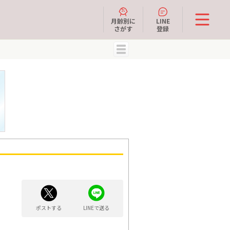
月齢別に
LINE
さがす
登録
MENU
ポストする
LINEで送る