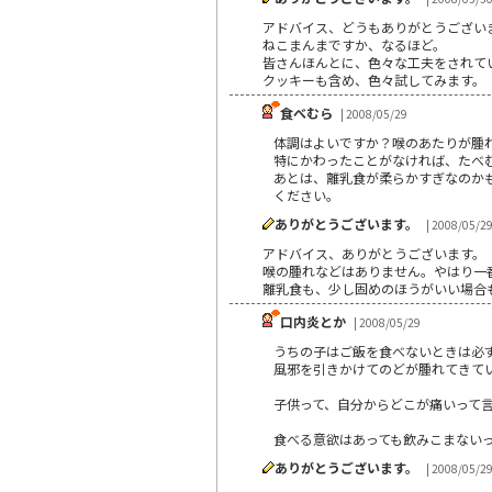
アドバイス、どうもありがとうござい
ねこまんまですか、なるほど。
皆さんほんとに、色々な工夫をされて
クッキーも含め、色々試してみます。
食べむら
| 2008/05/29
体調はよいですか？喉のあたりが腫
特にかわったことがなければ、たべ
あとは、離乳食が柔らかすぎなのか
ください。
ありがとうございます。
| 2008/05/2
アドバイス、ありがとうございます。
喉の腫れなどはありません。やはり一
離乳食も、少し固めのほうがいい場合
口内炎とか
| 2008/05/29
うちの子はご飯を食べないときは必
風邪を引きかけてのどが腫れてきて
子供って、自分からどこが痛いって
食べる意欲はあっても飲みこまない
ありがとうございます。
| 2008/05/2