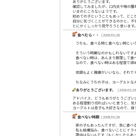
ありがとうございます。
確認してみましたが、口内炎や喉の腫
いまのところないようです。
初めての子ということもあって、どこ
自分に気づくことができるのかと、不
とにかくしっかり見守ろうと思います
食べむら・・
| 2008/05/28
うちも、食べる時と食べない時とい
そういう時期なのかもしれないです
食べない時は、あんまり無理して食
なので、食べない時はある程度で諦
体調もよく機嫌がいいなら、それで
ちなみにうちの子は、ヨーグルトな
ありがとうございます。
| 2008/05/2
アドバイス、どうもありがとうござい
ある程度割り切ればいいと思うと、気
ヨーグルトは息子も大好きなので、様
食べない時期
| 2008/05/28
家の子もあったんですが、急に食べ
私も結構悩み、食べないことにイラ
理由はないんです（もしかしたらあ