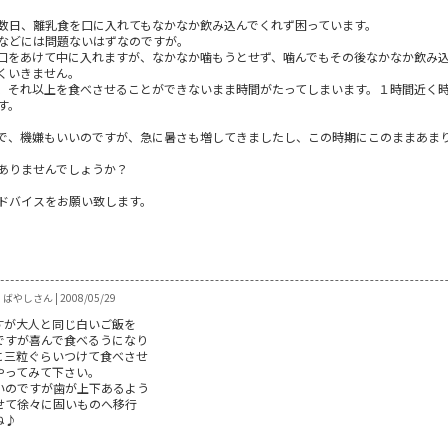
数日、離乳食を口に入れてもなかなか飲み込んでくれず困っています。
などには問題ないはずなのですが。
口をあけて中に入れますが、なかなか噛もうとせず、噛んでもその後なかなか飲み
くいきません。
、それ以上を食べさせることができないまま時間がたってしまいます。１時間近く
す。
で、機嫌もいいのですが、急に暑さも増してきましたし、この時期にこのままあま
ありませんでしょうか？
ドバイスをお願い致します。
ばやしさん | 2008/05/29
すが大人と同じ白いご飯を
ですが喜んで食べるうになり
に三粒ぐらいつけて食べさせ
やってみて下さい。
いのですが歯が上下あるよう
せて徐々に固いものへ移行
ね♪
0