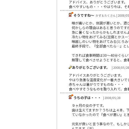
アドバイス、ありがとうございます。
食べやすいもの・・・やはり今は、そ
そうですね～
かず＆たくさん | 2008/05
喉が痛いとか、体調が悪いとか、遊
何かしらの理由はあると思うのです
急に暑くなったからかもしれません
冷たい物をあげてみる(豆腐とかスー
喉越しのいい物をあげてみる(とろみ
最終手段で、『全部食べたら…』とい
できれば食事時間は30～40分ぐら
無理して食べさせようとすると、食
ありがとうございます。
| 2008/05/2
アドバイスありがとうございます。
やはり急激な温度変化が一番大きいで
赤ちゃんは暑がりですものね・・・
食べやすそうなものを取り入れて、食
うちの子は・・・
| 2008/05/28
９ヶ月の女の子です。
歯は生えてますか？うちは上４本、
ていなかったので『食べが悪い』と
元気が良いと言う事なので、もしか
んでます（汗）