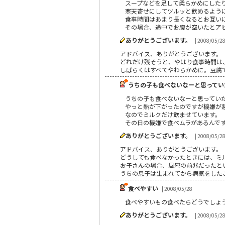
スープなどを足して柔らかめにした
寒天寄せにしてツルッと飲めるよう
食事時間はあまり長くなるとお互い
その場合、途中でお腹が空いたとア
ありがとうございます。
| 2008/05/2
アドバイス、ありがとうございます。
どれだけ残そうと、やはり食事時間は
しばらくはすべてやわらかめに。豆腐
うちの子も食べないなーと思ってい
うちの子も食べないなーと思ってい
やっと熱が下がったのですが機嫌が
なのでミルクだけ飲ませています。
その日の機嫌で食べムラがあるんで
ありがとうございます。
| 2008/05/2
アドバイス、ありがとうございます。
どうしても食べなかったときには、ミ
お子さんの場合、風邪の前兆だったと
うちの息子は生まれてから病気をした
食べやすい
| 2008/05/28
食べやすいもの食べたらどうでしょ
ありがとうございます。
| 2008/05/2