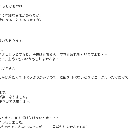
れらしきものは
かに些細な変化があるのか、
安になることもありますが。
。
ろいろあります。
よ。
べさせようとすると、子供はもちろん、ママも疲れちゃいますよね・・
めて、止めてもいいかもしれませんよ！
十分です☆
んかは冷たくて食べっぷりがいいので、ご飯を食べないときはヨーグルトだけあげ
9
ます。
が楽になりました。
子を見て活用します。
るときと、何も受け付けないとき・・・
イラもしました。
ったのかもしれないんですが・・・見当たりませんでした）