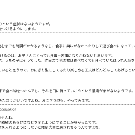
9
りという症状はないようですが。
をつけるようにします。
噛むまでも時間がかかるようなら、食事に興味がなかったりして遊び食べになってい
続けるのは、お子さんにとっても食事＝苦痛になりかねないと思います。
す。うちの子はそうでした。昨日まで他の物は食べなくても食べていたほうれん草を
ていると思うので、おにぎり型にしてみたり楽しめる工夫はどんどんしてあげると
8
手で食べ物をつかんでも、それを口に持っていこうという意識がまだないようです
みたほうがいいですよね。おにぎり型も、やってみます。
008/05/28
ませんね。
や繊維のある野菜などを同じようにすることが多かったです。
次を入れるようにしないと結局大量に戻されちゃうんですよね。