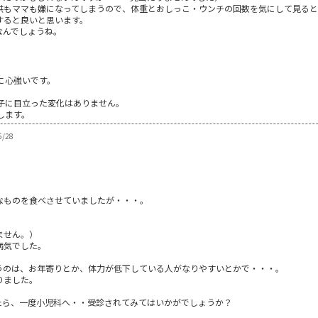
供もママも嫌になってしまうので、体重とおしっこ・ウンチの回数を気にして見ると
すると良いと思います。
なんでしょうね。
9
に心強いです。
子に目立った変化はありません。
します。
5/28
。
なものを食べさせていましたが・・・。
ません。）
病気でした。
うのは、お年寄りとか、体力が低下している人がなりやすいとかで・・・。
りました。
たら、一度小児科へ・・受診されてみてはいかがでしょうか？