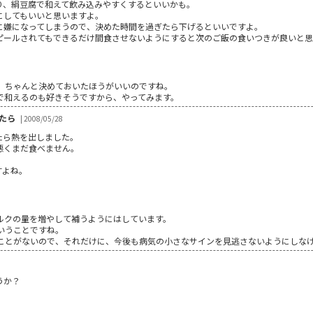
り、絹豆腐で和えて飲み込みやすくするといいかも。
にしてもいいと思いますよ。
に嫌になってしまうので、決めた時間を過ぎたら下げるといいですよ。
ピールされてもできるだけ間食させないようにすると次のご飯の食いつきが良いと
8
、ちゃんと決めておいたほうがいいのですね。
で和えるのも好きそうですから、やってみます。
たら
| 2008/05/28
たら熱を出しました。
悪くまだ食べません。
すよね。
8
ルクの量を増やして補うようにはしています。
いうことですね。
ことがないので、それだけに、今後も病気の小さなサインを見逃さないようにしな
うか？
8