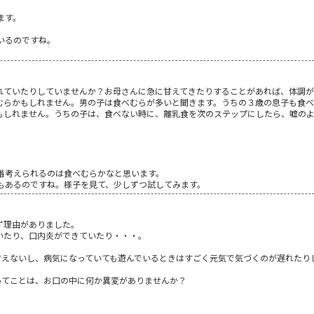
ます。
いるのですね。
れていたりしていませんか？お母さんに急に甘えてきたりすることがあれば、体調が
むらかもしれません。男の子は食べむらが多いと聞きます。うちの３歳の息子も食べ
もしれません。うちの子は、食べない時に、離乳食を次のステップにしたら、嘘の
9
番考えられるのは食べむらかなと思います。
もあるのですね。様子を見て、少しずつ試してみます。
ず理由がありました。
いたり、口内炎ができていたり・・・。
言えないし、病気になっていても遊んでいるときはすごく元気で気づくのが遅れたり
ってことは、お口の中に何か異変がありませんか？
9