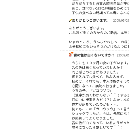
だらだらすると食事の時間自体が子
あと、食べない分水分補給を多めに
子供の食べない時期って本当になん
ありがとうございます。
| 2008/05/2
ありがとうございます。
これほど多くの方からのご助言、本当
いまのところ、うんちやおしっこの様
水分補給にもいっそう心がけるように
舌の色は白くないですか？
| 2008/0
うちにも１０ヶ月の女の子がいます
舌の色は白くなっていませんか？
同じ感じのときがありました。
何を入れても食べず、飲み込まず。
初めは、それでも、本人の好きそう
心配になって、病院へ行きました。
うちの子、『ガコウソウ』
（漢字が良くわかんない＾＾；すみ
口の中に出来るカビ（？）みたいな
体力が落ちていたのかも・・。
何でも、この『ガコウソウ』って言
ショックでしたが、今は、元気にな
お薬貰ってよくなりました。
舌の色が白くなって、いるようだっ
参考になったら嬉しいです＾＾；