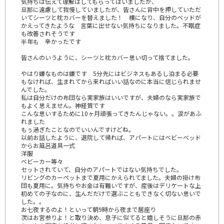
気持ちは伝えて理解はしてもらってはいましたが、
旦那に遠慮して我慢していましたが、皆さんに背中を押していただ
いてシーツと枕カバーを替えました！ 横になり、自分のベッドが
かえってきたような 言葉に出せない気持ちになりました。不眠症
も改善されそうです
半年も 辛かったです
皆さんのいうように、シーツと枕カバー思い切って捨てました。
やはり嫌なものは嫌です 5分先にはビジネスもあるし泊まる必要
もなければ、生まれてから来ればいい話なのに本当に信じられませ
んでした。
私は自分だけの布団なら実家族はいいですが、夫婦のなら実家族で
もよく思えません。神経質です
こんな思いするために10ヶ月頑張ってきたんじゃない。。涙があふ
れました
もぅ過ぎたことなのでいいんですけどね。
以前お話したように、退院して帰れば、アパートにはベビーベッド
からお風呂道具一式
洋服
ベビーカー等々
セットされていて、自分のアパートではない気持ちでした。
リビングのカーペットまで夏用にかえられてました。夫婦の掛け布
団も夏用に。気持ちやお金は有難いですが、産後はデリケートな上
初めての子なのに、生んだだけで選ぶこともできなく切ない思いで
した。。
お七夜するのよ！といって朝9時から夜まで居座り
次はお宮参りよ！と取り決め、息子に似てると嬉しそうに旦那の赤