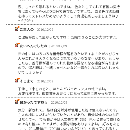
夜、しっかり眠れるといいですね。 色々としてくれて有難い気持
ちはあってもやっぱり自分で選びたいですよね。 ある程度の距離
を持ってストレス貯めないようにして育児を楽しみましょうね♪
～θ(^0^ )
ご主人の
| 2010/12/09
ご理解があって良かったですね！ 安眠できることが大切ですよ。
たいへんでしたね
| 2010/12/09
世の中にはいろいろな義母様が居るみたいですよ！ただべびちゃ
んがこれから大きくなるにつれていろいろな変化があり、もしか
したら、義母様が選んでくれた物は必要なくなる場合が有ります
ので、選ぶ時はご一緒しませんかなど一声かければ良いんじゃな
いでしょうか？
そこまで
| 2010/12/09
干渉して来られると、ほとんどバイオレンスの域ですね。
お疲れ様です。改善策をお見つけになって本当に良かったです。
良かったですね☆
| 2010/12/09
気分一新されて。 私は自分以外が使用した枕は使えないんです。
主人の枕によだれが付いていたことがあり、自分以外の匂いも許
せなくて…。 でも我が子は大丈夫です（笑） 色々と買って頂ける
のは有り難いことですが、不要な物もありますよね。 好みもある
し…。 私は義母が「○○買いたいんだけど」と言ってくれると、