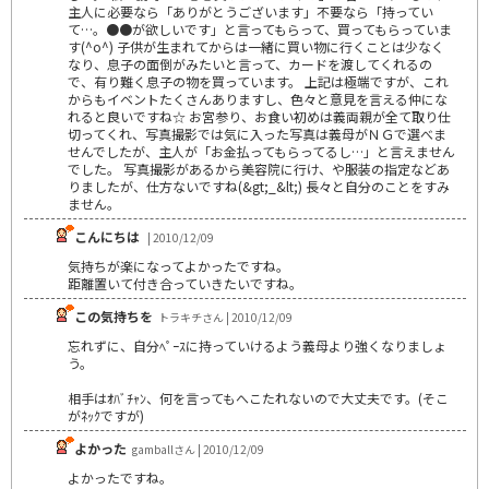
主人に必要なら「ありがとうございます」不要なら「持ってい
て…。●●が欲しいです」と言ってもらって、買ってもらっていま
す(^o^) 子供が生まれてからは一緒に買い物に行くことは少なく
なり、息子の面倒がみたいと言って、カードを渡してくれるの
で、有り難く息子の物を買っています。 上記は極端ですが、これ
からもイベントたくさんありますし、色々と意見を言える仲にな
れると良いですね☆ お宮参り、お食い初めは義両親が全て取り仕
切ってくれ、写真撮影では気に入った写真は義母がＮＧで選べま
せんでしたが、主人が「お金払ってもらってるし…」と言えません
でした。 写真撮影があるから美容院に行け、や服装の指定などあ
りましたが、仕方ないですね(&gt;_&lt;) 長々と自分のことをすみ
ません。
こんにちは
| 2010/12/09
気持ちが楽になってよかったですね。
距離置いて付き合っていきたいですね。
この気持ちを
トラキチさん | 2010/12/09
忘れずに、自分ﾍﾟｰｽに持っていけるよう義母より強くなりましょ
う。
相手はｵﾊﾞﾁｬﾝ、何を言ってもへこたれないので大丈夫です。(そこ
がﾈｯｸですが)
よかった
gamballさん | 2010/12/09
よかったですね。