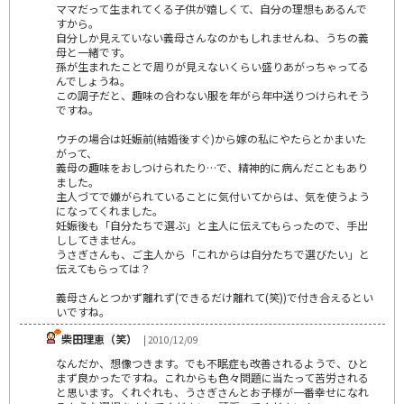
ママだって生まれてくる子供が嬉しくて、自分の理想もあるんで
すから。
自分しか見えていない義母さんなのかもしれませんね、うちの義
母と一緒です。
孫が生まれたことで周りが見えないくらい盛りあがっちゃってる
んでしょうね。
この調子だと、趣味の合わない服を年がら年中送りつけられそう
ですね。
ウチの場合は妊娠前(結婚後すぐ)から嫁の私にやたらとかまいた
がって、
義母の趣味をおしつけられたり…で、精神的に病んだこともあり
ました。
主人づてで嫌がられていることに気付いてからは、気を使うよう
になってくれました。
妊娠後も「自分たちで選ぶ」と主人に伝えてもらったので、手出
ししてきません。
うさぎさんも、ご主人から「これからは自分たちで選びたい」と
伝えてもらっては？
義母さんとつかず離れず(できるだけ離れて(笑))で付き合えるとい
いですね。
柴田理恵（笑）
| 2010/12/09
なんだか、想像つきます。でも不眠症も改善されるようで、ひと
まず良かったですね。これからも色々問題に当たって苦労される
と思います。くれぐれも、うさぎさんとお子様が一番幸せになれ