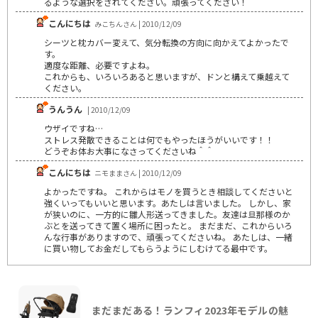
るような選択をされてください。頑張ってください！
こんにちは
みこちんさん | 2010/12/09
シーツと枕カバー変えて、気分転換の方向に向かえてよかったで
す。
適度な距離、必要ですよね。
これからも、いろいろあると思いますが、ドンと構えて乗越えて
ください。
うんうん
| 2010/12/09
ウザイですね…
ストレス発散できることは何でもやったほうがいいです！！
どうぞお体お大事になさってくださいね＾＾
こんにちは
ニモままさん | 2010/12/09
よかったですね。 これからはモノを買うとき相談してくださいと
強くいってもいいと思います。あたしは言いました。 しかし、家
が狭いのに、一方的に雛人形送ってきました。友達は旦那様のか
ぶとを送ってきて置く場所に困ったと。 まだまだ、これからいろ
んな行事がありますので、頑張ってくださいね。 あたしは、一緒
に買い物してお金だしてもらうようにしむけてる最中です。
まだまだある！ランフィ2023年モデルの魅