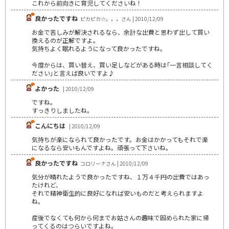
これから前向きに育児してくださいね！
良かったですね
ピカピカ☆。。。さん | 2010/12/09
お金で苦しみが解決されるなら、余計な出費と思わず出して買い
換えるのが正解ですよ。
気持ちよく眠れるようになって良かったですね。
今度からは、買い替え、買い足しなどがある時は｢一言相談してく
ださい｣と言えば良いですよ♪
よかった
| 2010/12/09
ですね。
すっきりしましたね。
こんにちは
| 2010/12/09
気持ちが楽になられて良かったです。お金はかかってもそれで楽
になるなら安いもんですよね。頑張って下さいね。
良かったですね
コロリーナさん | 2010/12/09
気分が晴れたようで良かったですね、１万４千円の出費ではあっ
たけれど、
それで精神衛生的に良好になれば安いものだと考えられますよ
ね。
産後でなくても何から何までお姑さんの趣味で固められた家に帰
ってくるのはつらいですよね。