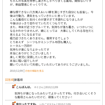
ちゃんの写真を持参し渡されしゃべりまくる義母。関係ないです
が、柴田理恵にそっくりです。
嫌な顔できない八方美人&いい嫁を演じすぎた自分にも反省し、今
後は行動力、勇気をもっていきたいと思っています。
こんな義母だと気付くのが遅すぎて手遅れになりましたが
今後ははっきり言わせていただくつもりです。
また、年末が近づきブルーです。気持ちが落ち着き、いつかいつに
なるかわかりませんが、娘にとっては 大事にしてくれる存在だと
思えるようになるまでは
極力近づきたくありません。衝突するでしょう
とりあえず シーツもかえシングル布団も購入し
トータル一万四千
気持ちが楽になりよかったです
本当にありがとうございました！
楽しく育児に没頭したいと思います。
本当に暗い話でしたが
聞いていただいて共感していただいてありがとうございました。
|
2010/12/09
の他の相談を見る
回答順
|
新着順
こんばんは。
ホミさん | 2010/12/09
気持ちが楽になったみたいでよかったですね。付き合いにくそう
な義母さんみたいだけど、頑張ってください！
良かったですね。
いちごママさん | 2010/12/09