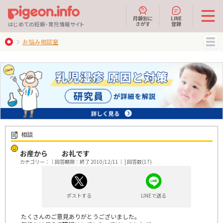
月齢別に
LINE
さがす
登録
はじめての妊娠・育児情報サイト
お悩み相談室
MENU
相談
お産から お礼です
カテゴリー：｜回答期限：終了 2010/12/11｜ | 回答数(17)
ポストする
LINEで送る
たくさんのご意見ありがとうございました。