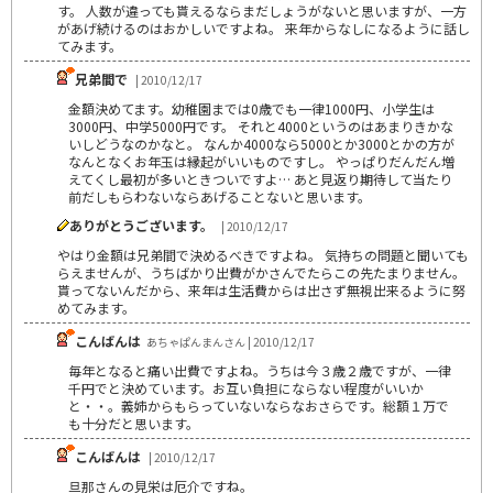
す。 人数が違っても貰えるならまだしょうがないと思いますが、一方
があげ続けるのはおかしいですよね。 来年からなしになるように話し
てみます。
兄弟間で
| 2010/12/17
金額決めてます。幼稚園までは0歳でも一律1000円、小学生は
3000円、中学5000円です。 それと4000というのはあまりきかな
いしどうなのかなと。 なんか4000なら5000とか3000とかの方が
なんとなくお年玉は縁起がいいものですし。 やっぱりだんだん増
えてくし最初が多いときついですよ… あと見返り期待して当たり
前だしもらわないならあげることないと思います。
ありがとうございます。
| 2010/12/17
やはり金額は兄弟間で決めるべきですよね。 気持ちの問題と聞いても
らえませんが、うちばかり出費がかさんでたらこの先たまりません。
貰ってないんだから、来年は生活費からは出さず無視出来るように努
めてみます。
こんばんは
あちゃぱんまんさん | 2010/12/17
毎年となると痛い出費ですよね。うちは今３歳２歳ですが、一律
千円でと決めています。お互い負担にならない程度がいいか
と・・。義姉からもらっていないならなおさらです。総額１万で
も十分だと思います。
こんばんは
| 2010/12/17
旦那さんの見栄は厄介ですね。