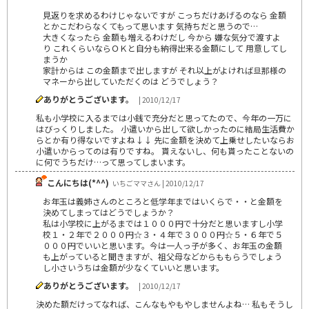
見返りを求めるわけじゃないですが こっちだけあげるのなら 金額
とかこだわらなくてもって思います 気持ちだと思うので…
大きくなったら 金額も増えるわけだし 今から 嫌な気分で渡すよ
り これくらいならＯＫと自分も納得出来る金額にして 用意してし
まうか
家計からは この金額まで出しますが それ以上がよければ旦那様の
マネーから出していただくのは どうでしょう？
ありがとうございます。
| 2010/12/17
私も小学校に入るまでは小銭で充分だと思ってたので、今年の一万に
はびっくりしました。 小遣いから出して欲しかったのに結局生活費か
らとか有り得ないですよね↓↓ 先に金額を決めて上乗せしたいならお
小遣いからってのは有りですね。 貰えないし、何も貰ったことないの
に何でうちだけ…って思ってしまいます。
こんにちは(*^^)
いちごママさん | 2010/12/17
お年玉は義姉さんのところと低学年まではいくらで・・と金額を
決めてしまってはどうでしょうか？
私は小学校に上がるまでは１０００円で十分だと思いますし小学
校１・２年で２０００円☆３・４年で３０００円☆５・６年で５
０００円でいいと思います。今は一人っ子が多く、お年玉の金額
も上がっていると聞きますが、祖父母などからももらうでしょう
し小さいうちは金額が少なくていいと思います。
ありがとうございます。
| 2010/12/17
決めた額だけってなれば、こんなもやもやしませんよね… 私もそうし