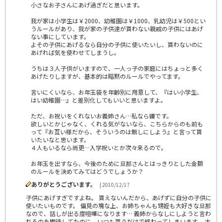
小さなお子さんにあげ過ぎだと思います。
我が家は小学生は￥2000、幼稚園は￥1000、乳幼児は￥500とい
うルールがあり、我が家の子供達が貰わない親戚の子供にはあげ
ない事にしています。
よその子供にあげるなら自分の子供に使いたいし、貰わないのに
あげれば気を使わせてしまうし。
うちは３人子供がいますので、一人っ子の家庭にはちょっと多く
あげたりしますが、基本的は暗黙のルールでやってます。
言いにくいなら、お年玉袋を年齢別に用意して、『はい小学生、
はい幼稚園…』と差別化してもいいと思いますよ。
ただ、お祝いをくれないお義姉さん…私なら嫌です。
欲しいとかじゃなく、くれる気がないなら、こちらからのも前も
って『お互い様だから、そういうのは無しにしよう』と言って貰
いたいなと思います。
４人もいるなら尚更…入学祝いとか次々来るので。
お年玉を出すなら、今後のために旦那さんとはっきりとした金額
のルールを決めてみてはどうでしょうか？
ありがとうございます。
| 2010/12/17
子供にあげすぎですよね。 貰えないんだから、あげずに自分の子供に
使いたいものです。 偏見の塊な上、お姉ちゃんも甥姪も大好きな旦那
なので、話しが出る度喧嘩になります… 義姉からなしにしようと言わ
れるのを期待してたのに、いつも貰うだけで終わってしまいます。 大