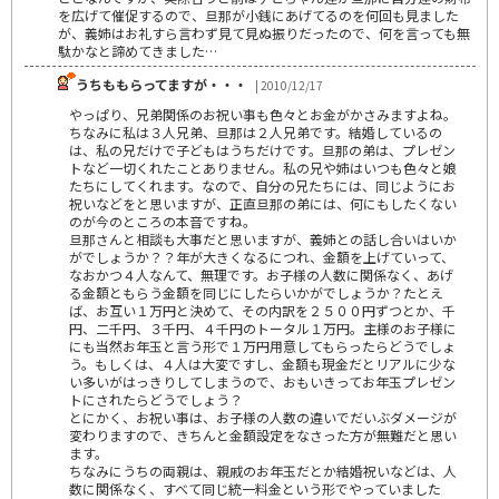
を広げて催促するので、旦那が小銭にあげてるのを何回も見ました
が、義姉はお礼すら言わず見て見ぬ振りだったので、何を言っても無
駄かなと諦めてきました…
うちももらってますが・・・
| 2010/12/17
やっぱり、兄弟関係のお祝い事も色々とお金がかさみますよね。
ちなみに私は３人兄弟、旦那は２人兄弟です。結婚しているの
は、私の兄だけで子どもはうちだけです。旦那の弟は、プレゼン
トなど一切くれたことありません。私の兄や姉はいつも色々と娘
たちにしてくれます。なので、自分の兄たちには、同じようにお
祝いなどをと思いますが、正直旦那の弟には、何にもしたくない
のが今のところの本音ですね。
旦那さんと相談も大事だと思いますが、義姉との話し合いはいか
がでしょうか？？年が大きくなるにつれ、金額を上げていって、
なおかつ４人なんて、無理です。お子様の人数に関係なく、あげ
る金額ともらう金額を同じにしたらいかがでしょうか？たとえ
ば、お互い１万円と決めて、その内訳を２５００円ずつとか、千
円、二千円、３千円、４千円のトータル１万円。主様のお子様に
にも当然お年玉と言う形で１万円用意してもらったらどうでしょ
う。もしくは、４人は大変ですし、金額も現金だとリアルに少な
い多いがはっきりしてしまうので、おもいきってお年玉プレゼン
トにされたらどうでしょう？
とにかく、お祝い事は、お子様の人数の違いでだいぶダメージが
変わりますので、きちんと金額設定をなさった方が無難だと思い
ます。
ちなみにうちの両親は、親戚のお年玉だとか結婚祝いなどは、人
数に関係なく、すべて同じ統一料金という形でやっていました