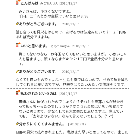
こんばんは
みこちんさん | 2010/12/17
みぃさんは、小さくないですよ。
千円、二千円とかの金額でいいと思います。
ありがとうございます。
| 2010/12/17
話し合っても見栄をはるので、あげるのは決定みたいです… 2千円も
あれば充分ですよね。
いいと思います。
ろみmamさん | 2010/12/17
貰ってないのなら…お年玉なくてもいいと思いますが。 小さいし4
人も居ますし、渡すならまだ4･3･2･1千円で全然十分だと思いま
す。
ありがとうございます。
| 2010/12/17
なくても良いものですよね… 生活も楽ではないので、せめて額を減ら
してくれると良いのですが、見栄をはりたいみたいで無理そうです。
払わされたというのは
| 2010/12/17
義姉さんに催促されたのでしょうか？それとも旦那さんが見栄き
って払っちゃったのでしょうか？向こうも金額はいちいち覚えて
ないと思うので、少なくしても大丈夫だと思いますよ。覚えてい
ても、「去年より少ない」なんて言えないでしょう。(^ -^)
分かりにくくてすみません。
| 2010/12/17
旦那の見栄で払わされました。 私はまだ早いと思ってるので、出した