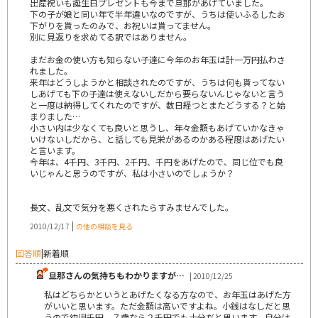
出産祝いも誕生日プレゼントも今まで旦那があげていました。
下の子が娘と同い年で半年違いなのですが、うちは使いふるしたお
下がりを貰ったのみで、お祝いは貰ってません。
別に見返りを求めてる訳ではありません。
まだお金の使い方も知らない子達に今年のお年玉は計一万円払わさ
れました。
来年はどうしようかと相談されたのですが、うちは何も貰ってない
しあげても下の子達は使えないしだから要らないんじゃないと言う
と一度は納得してくれたのですが、数日経つとまたどうする？と始
まりました…
小さい内は少なくても良いと思うし、年々金額もあげていかなきゃ
いけないしだから、と話しても見栄があるのかある程度はあげたい
と言います。
今年は、4千円、3千円、2千円、千円をあげたので、同じ位でも良
いじゃんと思うのですが、私は小さいのでしょうか？
長文、乱文で気分を悪くされたらすみませんでした。
|
2010/12/17
の他の相談を見る
回答順
|
新着順
旦那さんの気持ちもわかりますが…
| 2010/12/25
私はどちらかというとあげたくなる方なので、お年玉はあげた方
がいいと思います。ただ金額は高いですよね。小銭はなしだと思
うので幼児千円、７歳なら２千円でも十分だと思います。自分は