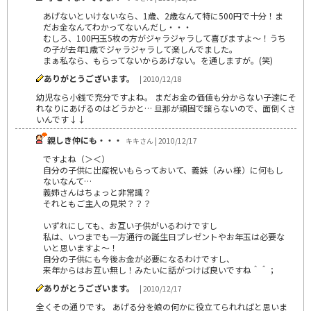
あげないといけないなら、1歳、2歳なんて特に500円で十分！ま
だお金なんてわかってないんだし・・・
むしろ、100円玉5枚の方がジャラジャラして喜びますよ～！うち
の子が去年1歳でジャラジャラして楽しんでました。
まぁ私なら、もらってないからあげない。を通しますが。(笑)
ありがとうございます。
| 2010/12/18
幼児なら小銭で充分ですよね。 まだお金の価値も分からない子達にそ
れなりにあげるのはどうかと… 旦那が頑固で譲らないので、面倒くさ
いんです↓↓
親しき仲にも・・・
キキさん | 2010/12/17
ですよね（＞＜）
自分の子供に出産祝いもらっておいて、義妹（みぃ様）に何もし
ないなんて…
義姉さんはちょっと非常識？
それともご主人の見栄？？？
いずれにしても、お互い子供がいるわけですし
私は、いつまでも一方通行の誕生日プレゼントやお年玉は必要な
いと思いますよ～！
自分の子供にも今後お金が必要になるわけですし、
来年からはお互い無し！みたいに話がつけば良いですね＾＾；
ありがとうございます。
| 2010/12/17
全くその通りです。 あげる分を娘の何かに役立てられればと思いま