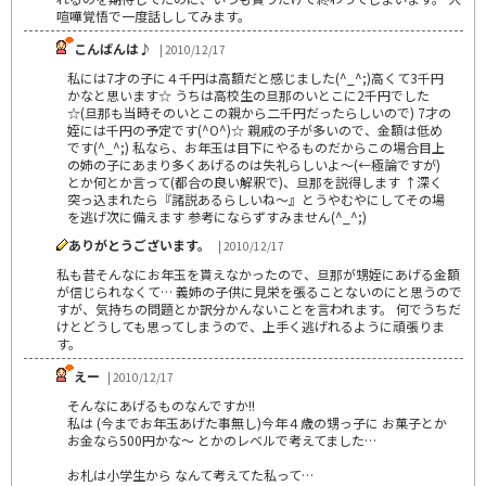
喧嘩覚悟で一度話ししてみます。
こんばんは♪
| 2010/12/17
私には7才の子に４千円は高額だと感じました(^_^;)高くて3千円
かなと思います☆ うちは高校生の旦那のいとこに2千円でした
☆(旦那も当時そのいとこの親から二千円だったらしいので) 7才の
姪には千円の予定です(^O^)☆ 親戚の子が多いので、金額は低め
です(^_^;) 私なら、お年玉は目下にやるものだからこの場合目上
の姉の子にあまり多くあげるのは失礼らしいよ～(←極論ですが)
とか何とか言って(都合の良い解釈で)、旦那を説得します ↑深く
突っ込まれたら『諸説あるらしいね～』とうやむやにしてその場
を逃げ次に備えます 参考にならずすみません(^_^;)
ありがとうございます。
| 2010/12/17
私も昔そんなにお年玉を貰えなかったので、旦那が甥姪にあげる金額
が信じられなくて… 義姉の子供に見栄を張ることないのにと思うので
すが、気持ちの問題とか訳分かんないことを言われます。 何でうちだ
けとどうしても思ってしまうので、上手く逃げれるように頑張りま
す。
えー
| 2010/12/17
そんなにあげるものなんですか!!
私は (今までお年玉あげた事無し)今年４歳の甥っ子に お菓子とか
お金なら500円かな～ とかのレベルで考えてました…
お札は小学生から なんて考えてた私って…