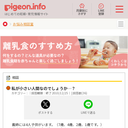
月齢別に
LINE
さがす
登録
はじめての妊娠・育児情報サイト
お悩み相談室
MENU
相談
私が小さい人間なのでしょうか…？
カテゴリー：｜回答期限：終了 2010/12/25｜ | 回答数(36)
ポストする
LINEで送る
義姉には4人子供がいます。（7歳、4歳、2歳、1歳です。）