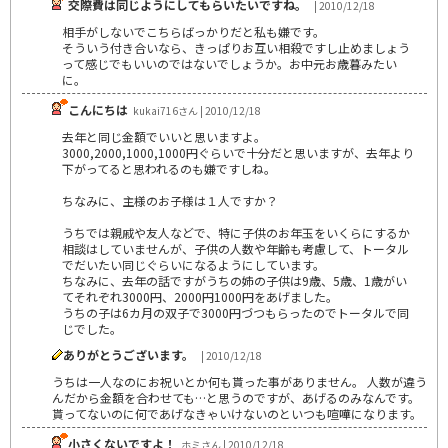
交際費は同じようにしてもらいたいですね。
| 2010/12/18
相手がしないでこちらばっかりだと私も嫌です。
そういう付き合いなら、きっぱりお互い相殺ですし止めましょう
って感じでもいいのではないでしょうか。お中元お歳暮みたい
に。
こんにちは
kukai716さん | 2010/12/18
去年と同じ金額でいいと思いますよ。
3000,2000,1000,1000円ぐらいで十分だと思いますが、去年より
下がってると思われるのも嫌ですしね。
ちなみに、主様のお子様は１人ですか？
うちでは親戚や友人などで、特に子供のお年玉をいくらにするか
相談はしていませんが、子供の人数や年齢も考慮して、トータル
でだいたい同じぐらいになるようにしています。
ちなみに、去年の話ですがうちの姉の子供は9歳、5歳、1歳がい
てそれぞれ3000円、2000円1000円をあげました。
うちの子は6カ月の双子で3000円づつもらったのでトータルで同
じでした。
ありがとうございます。
| 2010/12/18
うちは一人なのにお祝いとか何も貰った事がありません。 人数が違う
んだから金額を合わせても…と思うのですが、あげるのみなんです。
貰ってないのに何であげなきゃいけないのといつも喧嘩になります。
小さくないですよ！
ホミさん | 2010/12/18