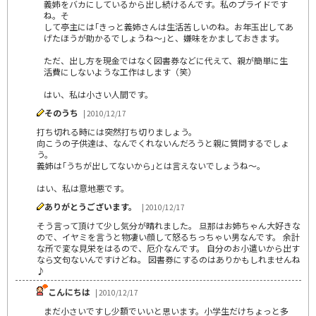
義姉をバカにしているから出し続けるんです。私のプライドです
ね。そ
して亭主には｢きっと義姉さんは生活苦しいのね。お年玉出してあ
げたほうが助かるでしょうね～｣と、嫌味をかましておきます。
ただ、出し方を現金ではなく図書券などに代えて、親が簡単に生
活費にしないような工作はします（笑）
はい、私は小さい人間です。
そのうち
| 2010/12/17
打ち切れる時には突然打ち切りましょう。
向こうの子供達は、なんでくれないんだろうと親に質問するでしょ
う。
義姉は｢うちが出してないから｣とは言えないでしょうね～。
はい、私は意地悪です。
ありがとうございます。
| 2010/12/17
そう言って頂けて少し気分が晴れました。 旦那はお姉ちゃん大好きな
ので、イヤミを言うと物凄い顔して怒るちっちゃい男なんです。 余計
な所で変な見栄をはるので、厄介なんです。 自分のお小遣いから出す
なら文句ないんですけどね。 図書券にするのはありかもしれませんね
♪
こんにちは
| 2010/12/17
まだ小さいですし少額でいいと思います。小学生だけちょっと多