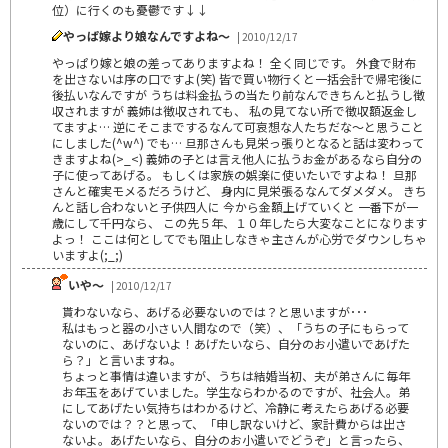
位）に行くのも憂鬱です↓↓
やっぱ嫁より娘なんですよね～
| 2010/12/17
やっぱり嫁と娘の差ってありますよね！ 全く同じです。 外食で財布
を出さないは序の口ですよ(笑) 皆で買い物行くと一括会計で帰宅後に
後払いなんですが うちは料金払うの当たり前なんできちんと払うし徴
収されますが 義姉は徴収されても、 私の見てない所で徴収額返金し
てますよ… 逆にそこまでするなんて可哀想な人たちだな～と思うこと
にしました(^w^) でも… 旦那さんも見栄っ張りとなると話は変わって
きますよね(>_<) 義姉の子とは言え他人に払うお金があるなら自分の
子に使ってあげる。 もしくは家族の娯楽に使いたいですよね！ 旦那
さんと確実モメるだろうけど、 身内に見栄張るなんてダメダメ。 きち
んと話し合わないと子供四人に 今から金額上げていくと 一番下が一
歳にして千円なら、 この先５年、１０年したら大変なことになります
よっ！ ここは何としてでも阻止しなきゃ主さんが心労でダウンしちゃ
いますよ(;_;)
いや～
| 2010/12/17
貰わないなら、あげる必要ないのでは？と思いますが･･･
私はもっと器の小さい人間なので（笑）、「うちの子にもらって
ないのに、あげないよ！あげたいなら、自分のお小遣いであげた
ら？」と言いますね。
ちょっと事情は違いますが、うちは結婚当初、夫が弟さんに毎年
お年玉をあげていました。学生ならわかるのですが、社会人。弟
にしてあげたい気持ちはわかるけど、冷静に考えたらあげる必要
ないのでは？？と思って、「申し訳ないけど、家計費からは出さ
ないよ。あげたいなら、自分のお小遣いでどうぞ」と言ったら、