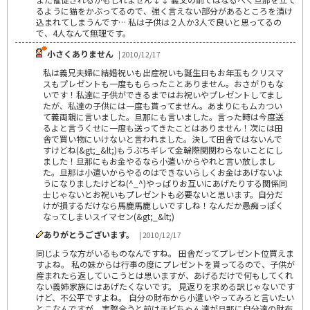
るように猫をかぶってるので、強く言えない部分があるところを漬け
込まれてしまうんです… 私は子供は２人か3人で良いと思ってるの
で、4人なんて無理です。
小さくありません
| 2010/12/17
私は義兄夫婦に結婚祝いも出産祝いも誕生日もお年玉もクリスマ
スもプレゼントも一度ももらったことありません。おさがりもな
いです！私達に子供ができるまではお祝いやプレゼントしてまし
たが、私達の子供には一度も貰ってません。あまりにもムカつい
て義両親に言いました。旦那にも言いました。言った時は今度送
るよと言うくせに一度も送ってきたことはありません！次には田
舎で買い物にいけないと言われました。決して田舎ではないんで
すけどね(&gt;_&lt;)もうぶちギレて金輪際関関わらないことにし
ました！旦那にもお金やるなら小遣いからやれと言い放しまし
た。旦那は小遣いからやるのはできないらしくお金はあげないよ
うになりましたけどね(^_^)やっぱりお互いにあげたりする関係同
士じゃないとお祝いもプレゼントも必要ないと思います。自分だ
けが損するだけなら馬鹿馬鹿しいですしね！なんだか愚痴っぽく
なってしまいスイマセン(&gt;_&lt;)
ありがとうございます。
| 2010/12/17
同じような方がいるものなんですね。 田舎だってプレゼント位買えま
すよね。 私の妹からは行事の度にプレゼントを貰ってるので、子供が
産まれたら返していこうとは思いますが、あげるだけで何もしてくれ
ない義姉家族にはあげたくないです。 見返りを求める訳じゃないです
けど、不公平ですよね。 自分の財布から小遣いやってみろと言いたい
とこなんですが、実際合うと前はチビちゃん達が旦那に自分達の財布