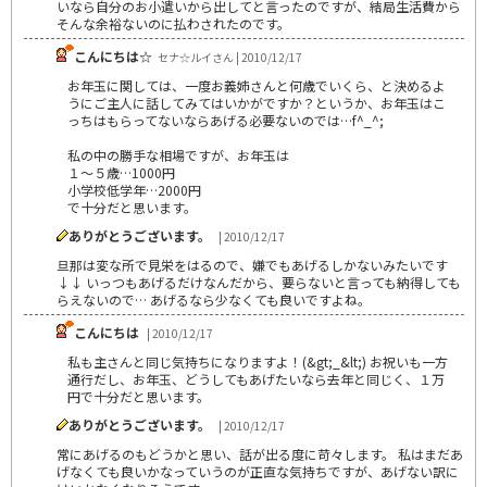
いなら自分のお小遣いから出してと言ったのですが、結局生活費から
そんな余裕ないのに払わされたのです。
こんにちは☆
セナ☆ルイさん | 2010/12/17
お年玉に関しては、一度お義姉さんと何歳でいくら、と決めるよ
うにご主人に話してみてはいかがですか？というか、お年玉はこ
っちはもらってないならあげる必要ないのでは…f^_^;
私の中の勝手な相場ですが、お年玉は
１～５歳…1000円
小学校低学年…2000円
で十分だと思います。
ありがとうございます。
| 2010/12/17
旦那は変な所で見栄をはるので、嫌でもあげるしかないみたいです
↓↓ いっつもあげるだけなんだから、要らないと言っても納得しても
らえないので… あげるなら少なくても良いですよね。
こんにちは
| 2010/12/17
私も主さんと同じ気持ちになりますよ！(&gt;_&lt;) お祝いも一方
通行だし、お年玉、どうしてもあげたいなら去年と同じく、１万
円で十分だと思います。
ありがとうございます。
| 2010/12/17
常にあげるのもどうかと思い、話が出る度に苛々します。 私はまだあ
げなくても良いかなっていうのが正直な気持ちですが、あげない訳に