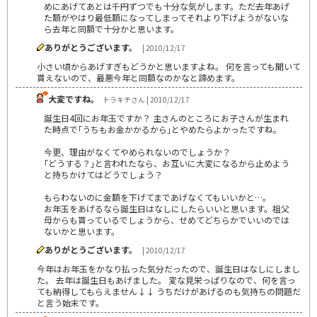
めにあげてあとは千円ずつでも十分な気がします。ただ去年あげ
た額がやはり最低額になってしまってそれより下げようがないな
ら去年と同額で十分かと思います。
ありがとうございます。
| 2010/12/17
小さい頃からあげすぎもどうかと思いますよね。 何を言っても聞いて
貰えないので、最悪今年と同額なのかなと諦めます。
大変ですね。
トラキチさん | 2010/12/17
誕生日4回にお年玉ですか？ 主さんのところにお子さんが生まれ
た時点で｢うちもお金かかるから｣とやめたらよかったですね。
今更、理由がなくてやめられないのでしょうか？
｢どうする？｣と言われたなら、お互いに大変になるから止めよう
と持ちかけてはどうでしょう？
もらわないのに金額を下げてまであげなくてもいいかと…。
お年玉をあげるなら誕生日はなしにしたらいいと思います。祖父
母からも貰っているでしょうから、せめてどちらかでいいのでは
ないかと思います。
ありがとうございます。
| 2010/12/17
今年はお年玉をかなり払った気分だったので、誕生日はなしにしまし
た。 去年は誕生日もあげました。 変な見栄っぱりなので、何を言っ
ても納得してもらえません↓↓ うちだけがあげるのも気持ちの問題だ
と言う始末です。