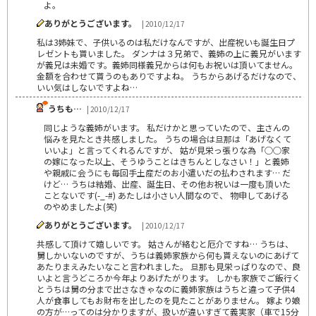
よ。
ありがとうございます。
| 2010/12/17
私は3姉妹で、子供いるのは私だけなんですが、出産祝いも誕生日プ
レゼントも貰いました。 ダンナは３兄弟で、義姉の上に義兄がいます
が義兄は未婚です。義姉同様義兄からは何もお祝いは頂いてません。
金額を合わせて貰うのもありですよね。 うちからあげるだけなので、
いい気はしないですよね…
うちも…
| 2010/12/17
同じような義姉がいます。 私だけかと思っていたので、主さんの
悩みを見たとき共感しました。 うちの場合は旦那は「あげなくて
いいよ」と言ってくれるんですが、 姑が見栄っ張りな為「○○家
の嫁になった以上、そうゆうことはきちんとしなさい！」と義姉
や親戚に会うにも毎回手土産だのお小遣いだの払わされます… だ
けど… うちは結婚、出産、誕生日、その他お祝いは一度も頂いた
ことないです(-_-#) あたしは小さい人間なので、 物申してあげる
のやめましたよ(笑)
ありがとうございます。
| 2010/12/17
共感して頂けて嬉しいです。 姑さんが絡むと厄介ですね… うちは、
舅しかいないのですが、うちは義姉家族から何も貰えないのにあげて
あたりまえみたいなこと言われました。 旦那も見栄っぱりなので、良
いよと言うどころか今年よりあげたがります。 しかも家族でご飯行く
とうちは舅の分まで出さなきゃなのに義姉家族はうちと違って子供4
人が食事してもお財布を出したのを見たことがありません。 嫁より娘
の方が…ってのは分かりますが、扱いが違いすぎて義実家（車で15分