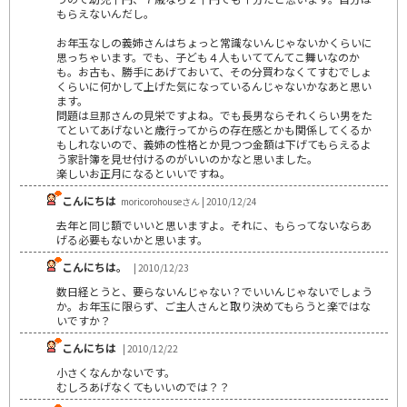
もらえないんだし。
お年玉なしの義姉さんはちょっと常識ないんじゃないかくらいに
思っちゃいます。でも、子ども４人もいててんてこ舞いなのか
も。お古も、勝手にあげておいて、その分買わなくてすむでしょ
くらいに何かして上げた気になっているんじゃないかなあと思い
ます。
問題は旦那さんの見栄ですよね。でも長男ならそれくらい男をた
てといてあげないと歳行ってからの存在感とかも関係してくるか
もしれないので、義姉の性格とか見つつ金額は下げてもらえるよ
う家計簿を見せ付けるのがいいのかなと思いました。
楽しいお正月になるといいですね。
こんにちは
moricorohouseさん | 2010/12/24
去年と同じ額でいいと思いますよ。それに、もらってないならあ
げる必要もないかと思います。
こんにちは。
| 2010/12/23
数日経とうと、要らないんじゃない？でいいんじゃないでしょう
か。お年玉に限らず、ご主人さんと取り決めてもらうと楽ではな
いですか？
こんにちは
| 2010/12/22
小さくなんかないです。
むしろあげなくてもいいのでは？？