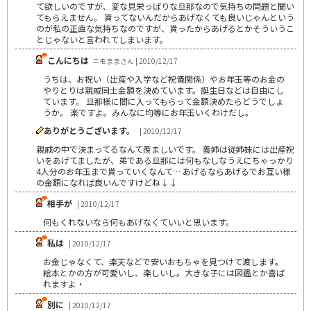
て欲しいのですが、変な見栄っぱりな旦那なので気持ちの問題と聞い
てもらえません。 貰ってないんだからあげなくても良いじゃんという
のが私の正直な気持ちなのですが、貰ったからあげるとかそういうこ
とじゃないと言われてしまいます。
こんにちは
ニモままさん | 2010/12/17
うちは、お祝い（出産や入学など祝儀関係）やお年玉等のお金の
やりとりは親戚同士金額を決めています。誕生日などは自由にし
ています。 旦那様に間に入ってもらって金額決めたらどうでしょ
うか。 楽ですよ。みんなに均等にお年玉いくわけだし。
ありがとうございます。
| 2010/12/17
親戚の中で決まってるなんて羨ましいです。 義姉は従姉妹には出産祝
いをあげてましたが、弟である旦那には何もなしなうえにちゃっかり
4人分のお年玉まで貰っていくなんて… あげるならあげるでお互い様
の金額になれば良いんですけどね↓↓
相手が
| 2010/12/17
何もくれないなら何もあげなくていいと思います。
私は
| 2010/12/17
お金じゃなくて、楽天などで安いおもちゃを見つけて渡します。
絵本とかの方が可愛いし、楽しいし。大きな子には図鑑とか喜ば
れますよ・
別に
| 2010/12/17