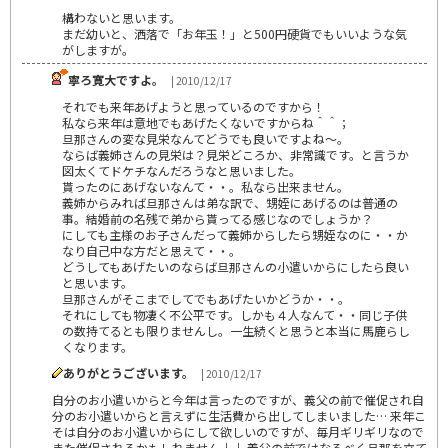
構わないと思います。
まだ幼いと、洒落で「お年玉！」と500円硬貨でもいいような気
がしますが。
寧ろ寛大ですよ。
| 2010/12/17
それでも来年あげようと思っているのですから！
私なら来年は意地でもあげたくないですからね＾＾；
旦那さんの変な見栄なんてどうでも良いですよね～。
ならば義姉さんの見栄は？見栄どころか、非常識です。と言うか
図太くてドケチなんだろうなと思いました。
貰ったのにあげないなんて・・。私なら出来ません。
義姉からみれば旦那さんは弟な訳で、甥姪にあげるのは普通の
事。結婚前の名残で弟から貰ってる感じなのでしょうか？
にしても主様のお子さんだって義姉からしたら甥姪なのに・・か
なり自己中な方だと思えて・・。
どうしてもあげたいのならば旦那さんの小遣いからにしたら良い
と思います。
旦那さんがそこまでしてでもあげたいかどうか・・。
それにしても物凄く不公平です。しかも４人なんて・・同じ子供
の数持てるとも限りませんし。一生続くと思うと本当に馬鹿らし
くなります。
ありがとうございます。
| 2010/12/17
自分のお小遣いからと今年は言ったのですが、義父の前で催促され自
分のお小遣いからと言えずに生活費から出してしまいました… 来年こ
そは自分のお小遣いからにして欲しいのですが、毎月ギリギリなので
また催促されるかもしれません↓↓ 義父の前ではなるべく旦那を立て