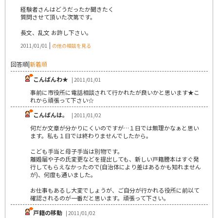
経験者さんはどうだったか聞きたく
質問させて頂いた次第です。
長文、乱文 お許し下さい。
|
2011/01/01
の他の相談を見る
回答順
|
新着順
こんばんわ★
| 2011/01/01
事前に市役所に電話相談されて行かれたが良いかと思います★こ
れから頑張って下さい☆
こんばんは。
| 2011/01/02
何だか文章が分かりにくいのですが…１日では無理かなぁと思い
ます。私も１日では終わりませんでしたから。
こども手当と母子手当は別物です。
離婚届や子の氏変更などを提出しても、新しい戸籍謄本はすぐ発
行してもらえなかったので(自治体により差はあるかも知れません
が)、何度も通いました。
お仕事もあるし大変でしょうが、ご自分が行かれる役所に前以て
確認されるのが一番だと思います。頑張って下さい。
戸籍の移動
| 2011/01/02