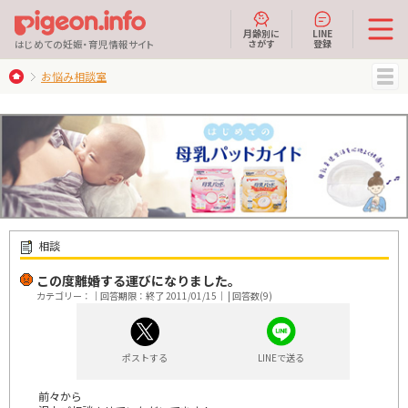
月齢別に
LINE
さがす
登録
はじめての妊娠・育児情報サイト
お悩み相談室
MENU
相談
この度離婚する運びになりました。
カテゴリー：｜回答期限：終了 2011/01/15｜ | 回答数(9)
ポストする
LINEで送る
前々から