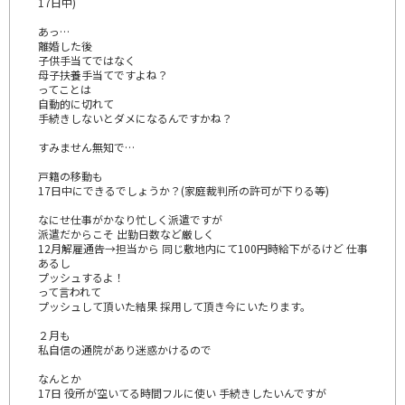
17日中)
あっ…
離婚した後
子供手当てではなく
母子扶養手当てですよね？
ってことは
自動的に切れて
手続きしないとダメになるんですかね？
すみません無知で…
戸籍の移動も
17日中にできるでしょうか？(家庭裁判所の許可が下りる等)
なにせ仕事がかなり忙しく派遣ですが
派遣だからこそ 出勤日数など厳しく
12月解雇通告→担当から 同じ敷地内にて100円時給下がるけど 仕事
あるし
プッシュするよ！
って言われて
プッシュして頂いた結果 採用して頂き今にいたります。
２月も
私自信の通院があり迷惑かけるので
なんとか
17日 役所が空いてる時間フルに使い 手続きしたいんですが