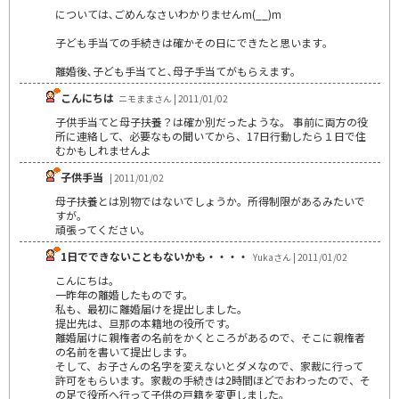
については､ごめんなさいわかりませんm(__)m
子ども手当ての手続きは確かその日にできたと思います｡
離婚後､子ども手当てと､母子手当てがもらえます｡
こんにちは
ニモままさん | 2011/01/02
子供手当てと母子扶養？は確か別だったような。 事前に両方の役
所に連絡して、必要なもの聞いてから、17日行動したら１日で住
むかもしれませんよ
子供手当
| 2011/01/02
母子扶養とは別物ではないでしょうか。所得制限があるみたいで
すが。
頑張ってください。
1日でできないこともないかも・・・・
Yukaさん | 2011/01/02
こんにちは。
一昨年の離婚したものです。
私も、最初に離婚届けを提出しました。
提出先は、旦那の本籍地の役所です。
離婚届けに親権者の名前をかくところがあるので、そこに親権者
の名前を書いて提出します。
そして、お子さんの名字を変えないとダメなので、家裁に行って
許可をもらいます。家裁の手続きは2時間ほどでおわったので、そ
の足で役所へ行って子供の戸籍を変更しました。