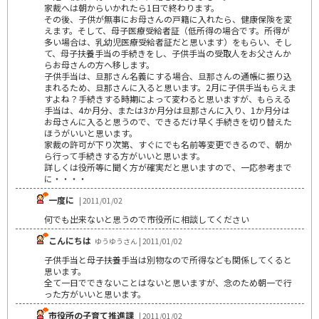
家裁へは朝からいかれたら1日で終わります。
その後、子供が無事にお母さんの戸籍に入れたら、健康保険を変
えます。そして、母子医療受給者証（低所得の場合です。所得が
多い場合は、乳幼児医療受給者証だと思います）をもらい、そし
て、母子扶養手当の手続きをし、子供手当の受取人をお父さんか
らお母さんの方へ移します。
子供手当は、旦那さん名義にする場合、旦那さんの通帳に振り込
まれるため、旦那さんに入ると思います。2月に子供手当もらえま
すよね？手続きする時期によって変わると思いますが、もらえる
手当は、4か月分、または3か月分は旦那さんに入り、1か月分は
お母さんに入ると思うので、できるだけ早く手続きを切り替えた
ほうがいいと思います。
家裁の許可が下り次第、すぐにでも名前等変更できるので、朝か
ら行って手続きする方がいいと思います。
詳しくは役所等に聞く方が確実だと思いますので、一応参考まで
に・・・・
一度に
| 2011/01/02
何でも出来ないと思うので市役所に相談してください
こんにちは
ゆうゆうさん | 2011/01/02
子供手当と母子扶養手当は別物なので所得なども関係してくると
思います。
全て一日でできないことはないと思いますが、念のため朝一で行
った方がいいと思います。
市役所の子育て推進課
| 2011/01/02