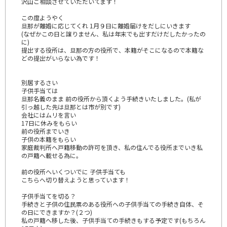
沢山ご相談させていただいてます！
この度ようやく
旦那が離婚に応じてくれ 1月９日に離婚届けをだしにいきます
(なぜかこの日と譲りません、私は年末でも出すだけだしたかったの
に)
提出する役所は、旦那の方の役所で、本籍がそこになるので本籍な
どの提出がいらない為です！
別居するさい
子供手当ては
旦那名義のまま 前の役所から頂くよう手続きいたしました。(私が
引っ越した先は旦那とは市が別です)
会社にはムリを言い
17日に休みをもらい
前の役所までいき
子供の本籍をもらい
家庭裁判所へ戸籍移動の許可を頂き、私の住んでる役所までいき私
の戸籍へ載せる為に。
前の役所へいくついでに 子供手当ても
こちらへ切り替えようと思っています！
子供手当てを切る？
手続きと子供の住民票のある役所への子供手当ての手続き自体、そ
の日にできますか？(２つ)
私の戸籍へ移した後、子供手当ての手続きもする予定です(もちろん