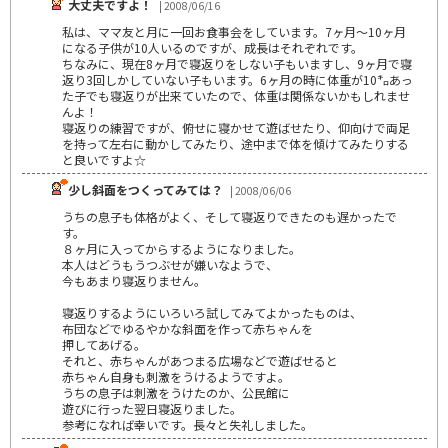
大丈夫ですよ！
| 2008/06/16
私は、ママ友と月に一回お食事会をしています。7ヶ月～10ヶ月
になる子供が10人いるのですが、成長はそれぞれです。
ちなみに、現在8ヶ月で寝返りをしない子もいますし、9ヶ月で寝
返り3回しかしていない子もいます。6ヶ月の時に体重が10㌔あっ
た子でも寝返りが出来ていたので、体重は関係ないかもしれませ
んよ！
寝返りの練習ですが、俯せに寝かせて遊ばせたり、仰向けで両足
を持って左右に動かしてみたり、途中まで体を傾けてみたりする
と良いですよ☆
少し斜面をつくってみては？
| 2008/06/06
うちの息子も体格がよく、そして寝返りできたのも遅かったで
す。
８ヶ月に入ってからするようになりました。
本人はどうもうつぶせが嫌いなようで、
今もあまり寝返りません。
寝返りするようにいろいろ試してみてよかったものは、
布団などでゆるやかな斜面を作って赤ちゃんを
押してあげる。
それと、赤ちゃんがあつまる広場などで遊ばせると
赤ちゃん自身も刺激をうけるようですよ。
うちの息子は刺激をうけたのか、公民館に
遊びに行った翌日寝返りました。
参考になれば幸いです。長々と失礼しました。