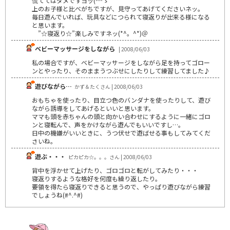
慌ててはダメですヨッ(^^ゞ
上のお子様と比べがちですが、見守ってあげてくださいネッ。
毎日遊んでいれば、玩具などにつられて寝返りが出来る様になる
と思います。
”☆寝返り☆”楽しみですネッ(*^。^*)＠
ベビーマッサージをしながら
| 2008/06/03
私の場合ですが、ベビーマッサージをしながら足を持ってゴロー
ンとやったり、そのままうつぶせにしたりして練習してました♪
遊びながら…
かず＆たくさん | 2008/06/03
おもちゃを使ったり、目立つ色のバンダナを使ったりして、遊び
ながら誘導をしてあげるといいと思います。
ママも頭を赤ちゃんの頭と向かい合わせにするように一緒にゴロ
ンと寝転んで、声をかけながら遊んでもいいですし…。
日中の機嫌がいいときに、うつ伏せで遊ばせる事もしてみてくだ
さいね。
遊ぶ・・・
ピカピカ☆。。。さん | 2008/06/03
背中を浮かせて上げたり、ゴロゴロと転がしてみたり・・・
寝返りするような格好を何度も繰り返したり。
要領を得たら寝返りできると思うので、やっぱり遊びながら練習
でしょうね(#^.^#)