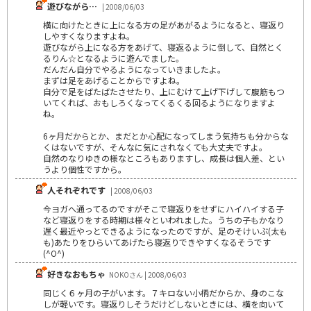
遊びながら…
| 2008/06/03
横に向けたときに上になる方の足があがるようになると、寝返り
しやすくなりますよね。
遊びながら上になる方をあげて、寝返るように倒して、自然とく
るりん☆となるように遊んでました。
だんだん自分でやるようになっていきましたよ。
まずは足をあげることからですよね。
自分で足をばたばたさせたり、上にむけて上げ下げして腹筋もつ
いてくれば、おもしろくなってくるくる回るようになりますよ
ね。
6ヶ月だからとか、まだとか心配になってしまう気持ちも分からな
くはないですが、そんなに気にされなくても大丈夫ですよ。
自然のなりゆきの様なところもありますし、成長は個人差、とい
うより個性ですから。
人それぞれです
| 2008/06/03
今ヨガへ通ってるのですがそこで寝返りをせずにハイハイする子
など寝返りをする時期は様々といわれました。うちの子もかなり
遅く最近やっとできるようになったのですが、足のそけいぶ(太も
も)あたりをひらいてあげたら寝返りできやすくなるそうです
(^O^)
好きなおもちゃ
NOKOさん | 2008/06/03
同じく６ヶ月の子がいます。７キロない小柄だからか、身のこな
しが軽いです。寝返りしそうだけどしないときには、横を向いて