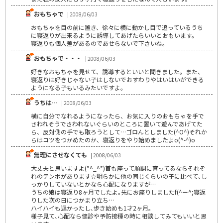
おもちゃで
| 2008/06/03
おもちゃを目の前に置き、徐々に横に動かし目で追っているうち
に寝返りが出来るように誘導してあげたらいいとおもいます。
寝返りも個人差があるのであせらないで下さいね。
おもちゃで・・・
| 2008/06/03
好きなおもちゃを見せて、誘導するといいと聞きました。また、
寝返りは好きじゃない子はしないでおすわりやはいはいができる
ようになる子もいるみたいですよ。
うちは…
| 2008/06/03
横に自分でなれるようになったら、お気に入りのおもちゃを手で
さわれそうでさわれないぐらいのところに置いて遊んであげてた
ら、反対側の手でも取ろうとして…ゴロんとしました(^O^)それか
らはコツをつかめたのか、寝返りをやり始めましたよo(^-^)o
無理にさせなくても
| 2008/06/03
大丈夫と思いますよ(*^_^*)首も座って順調に育ってるならそれぞ
れのテンポがあります☆明らかに他の同じくらいの子に比べて､し
っかりしていないとかなら心配になりますが…
うちの娘は寝返り8ヶ月でしたよ｡先にお座りしましたf(^ー^;寝返
りした次の日につかまり立ち…
ハイハイも遅かったし､歩き始めも1才2ヶ月｡
様子見て､心配なら健診や予防接種の時に相談してみてもいいと思