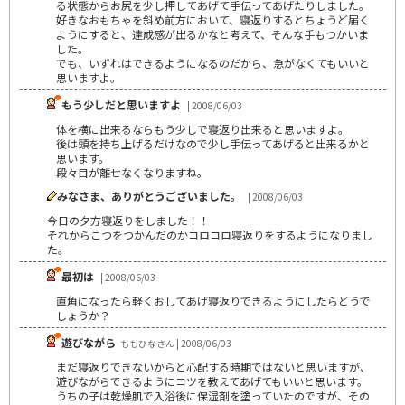
る状態からお尻を少し押してあげて手伝ってあげたりしました。
好きなおもちゃを斜め前方において、寝返りするとちょうど届く
ようにすると、達成感が出るかなと考えて、そんな手もつかいま
した。
でも、いずれはできるようになるのだから、急がなくてもいいと
思いますよ。
もう少しだと思いますよ
| 2008/06/03
体を横に出来るならもう少しで寝返り出来ると思いますよ。
後は頭を持ち上げるだけなので少し手伝ってあげると出来るかと
思います。
段々目が離せなくなりますね。
みなさま、ありがとうございました。
| 2008/06/03
今日の夕方寝返りをしました！！
それからこつをつかんだのかコロコロ寝返りをするようになりまし
た。
最初は
| 2008/06/03
直角になったら軽くおしてあげ寝返りできるようにしたらどうで
しょうか？
遊びながら
ももひなさん | 2008/06/03
まだ寝返りできないからと心配する時期ではないと思いますが、
遊びながらできるようにコツを教えてあげてもいいと思います。
うちの子は乾燥肌で入浴後に保湿剤を塗っていたのですが、その