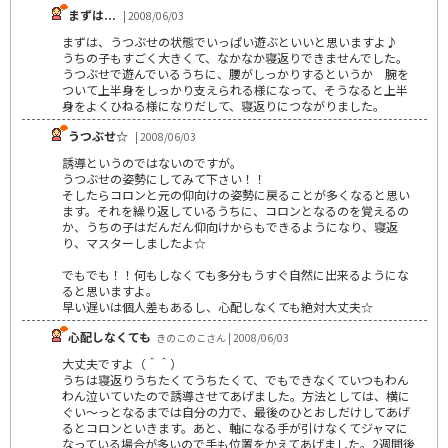
まずは...
| 2008/06/03
まずは、うつぶせの状態でいっぱい遊ぶといいと思いますよ♪
うちの子もすごく大きくて、なかなか寝返りできませんでした。
うつぶせで遊んでいるうちに、腰がしっかりするというか 腕を
ついて上半身をしっかり支えられる様になって、そうなると上半
身をよくひねる様になりだして、寝返りにつながりました。
うつぶせ☆
| 2008/06/03
誘導というのではないのですが。
うつぶせの姿勢にしてみて下さい！！
そしたらコロンと元の仰向けの姿勢に戻ることが多くなると思い
ます。それを繰り返しているうちに、コロンとなるのを覚えるの
か、うちの子はだんだん仰向けからもできるようになり、寝返
り、マスターしましたよ☆
でもでも！！何もしなくても多分もうすぐ自然に出来るようにな
ると思いますよ。
早い遅いは個人差もあるし、心配しなくても絶対大丈夫☆
心配しなくても
きのこのこさん | 2008/06/03
大丈夫ですよ（＾＾）
うちは寝返りうちたくてうちたくて、でもできなくていつもわん
わん泣いていたので誘導させてあげました。方法としては、横に
ぐい～っとなるまでは自分の力で、最後のひとおしだけしてあげ
るとコロンといきます。あと、軸になる手が引けなくてジャマに
なっている場合が多いので手も位置をかえてあげました。2週間後