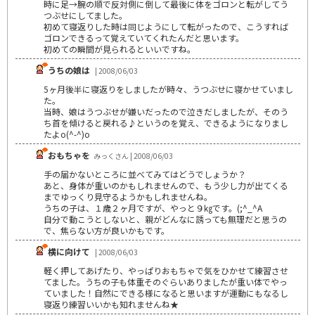
時に足→腕の順で反対側に倒して最後に体をゴロンと転がしてう
つぶせにしてました。
初めて寝返りした時は同じようにして転がったので、こうすれば
ゴロンできるって覚えていてくれたんだと思います。
初めての瞬間が見られるといいですね。
うちの娘は
| 2008/06/03
5ヶ月後半に寝返りをしましたが時々、うつぶせに寝かせていまし
た。
当時、娘はうつぶせが嫌いだったので泣きだしましたが、そのう
ち首を傾けると戻れる♪というのを覚え、できるようになりまし
たよo(^-^)o
おもちゃを
みっくさん | 2008/06/03
手の届かないところに並べてみてはどうでしょうか？
あと、身体が重いのかもしれませんので、もう少し力が出てくる
までゆっくり見守るようかもしれませんね。
うちの子は、１歳２ヶ月ですが、やっと９㎏です。(;^_^A
自分で動こうとしないと、親がどんなに誘っても無理だと思うの
で、焦らない方が良いかもです。
横に向けて
| 2008/06/03
軽く押してあげたり、やっぱりおもちゃで気をひかせて練習させ
てました。うちの子も体重そのぐらいありましたが重い体でやっ
ていました！自然にできる様になると思いますが運動にもなるし
寝返り練習いいかも知れませんね★