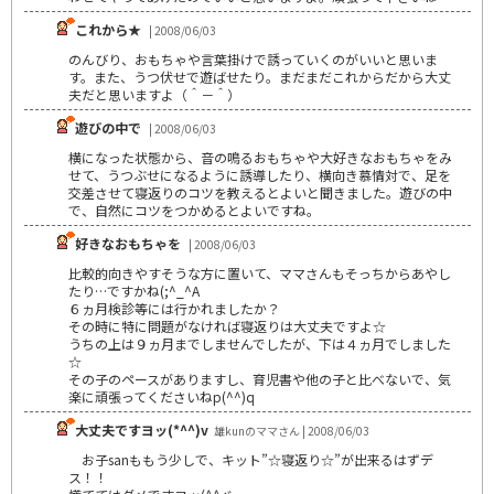
これから★
| 2008/06/03
のんびり、おもちゃや言葉掛けで誘っていくのがいいと思いま
す。また、うつ伏せで遊ばせたり。まだまだこれからだから大丈
夫だと思いますよ（＾－＾）
遊びの中で
| 2008/06/03
横になった状態から、音の鳴るおもちゃや大好きなおもちゃをみ
せて、うつぶせになるように誘導したり、横向き慕情対で、足を
交差させて寝返りのコツを教えるとよいと聞きました。遊びの中
で、自然にコツをつかめるとよいですね。
好きなおもちゃを
| 2008/06/03
比較的向きやすそうな方に置いて、ママさんもそっちからあやし
たり…ですかね(;^_^A
６ヵ月検診等には行かれましたか？
その時に特に問題がなければ寝返りは大丈夫ですよ☆
うちの上は９ヵ月までしませんでしたが、下は４ヵ月でしました
☆
その子のペースがありますし、育児書や他の子と比べないで、気
楽に頑張ってくださいねp(^^)q
大丈夫ですヨッ(*^^)v
雄kunのママさん | 2008/06/03
お子sanももう少しで、キット”☆寝返り☆”が出来るはずデ
ス！！