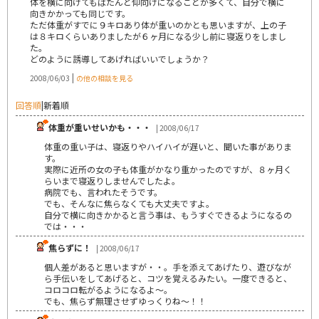
体を横に向けてもばたんと仰向けになることが多くて、自分で横に
向きかかっても同じです。
ただ体重がすでに９キロあり体が重いのかとも思いますが、上の子
は８キロくらいありましたが６ヶ月になる少し前に寝返りをしまし
た。
どのように誘導してあげればいいでしょうか？
|
2008/06/03
の他の相談を見る
回答順
|
新着順
体重が重いせいかも・・・
| 2008/06/17
体重の重い子は、寝返りやハイハイが遅いと、聞いた事がありま
す。
実際に近所の女の子も体重がかなり重かったのですが、８ヶ月く
らいまで寝返りしませんでしたよ。
病院でも、言われたそうです。
でも、そんなに焦らなくても大丈夫ですよ。
自分で横に向きかかると言う事は、もうすぐできるようになるの
では・・・
焦らずに！
| 2008/06/17
個人差があると思いますが・・。手を添えてあげたり、遊びなが
ら手伝いをしてあげると、コツを覚えるみたい。一度できると、
コロコロ転がるようになるよ～。
でも、焦らず無理させずゆっくりね～！！