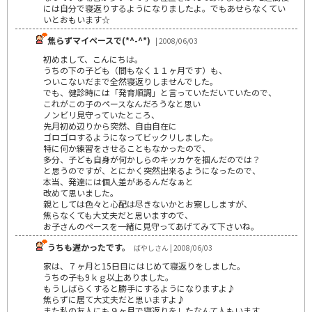
には自分で寝返りするようになりましたよ。でもあせらなくてい
いとおもいます☆
焦らずマイペースで(*^-^*)
| 2008/06/03
初めまして、こんにちは。
うちの下の子ども（間もなく１１ヶ月です）も、
ついこないだまで全然寝返りしませんでした。
でも、健診時には「発育順調」と言っていただいていたので、
これがこの子のペースなんだろうなと思い
ノンビリ見守っていたところ、
先月初め辺りから突然、自由自在に
ゴロゴロするようになってビックリしました。
特に何か練習をさせることもなかったので、
多分、子ども自身が何かしらのキッカケを掴んだのでは？
と思うのですが、とにかく突然出来るようになったので、
本当、発達には個人差があるんだなぁと
改めて思いました。
親としては色々と心配は尽きないかとお察ししますが、
焦らなくても大丈夫だと思いますので、
お子さんのペースを一緒に見守ってあげてみて下さいね。
うちも遅かったです。
ばやしさん | 2008/06/03
家は、７ヶ月と15日目にはじめて寝返りをしました。
うちの子も9ｋｇ以上ありました。
もうしばらくすると勝手にするようになりますよ♪
焦らずに居て大丈夫だと思いますよ♪
また私の友人にも９ヶ月で寝返りをしたなんて人もいます。