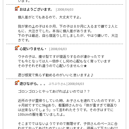
います｡
おはようございます。
| 2008/06/03
個人差がとてもあるので、大丈夫ですよ。
我が家の上の子は６か月、下の子は８か月に入るまで嫌で２人と
もに、大泣きでした。本当に個人差があります。
下の子は最近、自ら寝返りしだしましたが、やはり嫌いで、大泣
きです。
心配いりません・
| 2008/06/03
ウチの子は、痩せ型ですが寝返りするのが凄かったです
でも今となっては人一倍歩くし何の心配もなく育っています
その子それぞれ違うので心配いりません☆★
遊び感覚で焦らず勧めるのがいいと思いますよ♪
遊びながら。。。
ぶりぶりさん | 2008/06/03
ゴロンゴロンとやってあげればよいのでは？？
近所の子が里帰りしていた時、お子さんを連れていたのですが、3
ヶ月前ですでに9kgあり、看護師さんから「体が重すぎて寝返り
は出来ないでしょう」って言われたそうです。その子はすでに
100cmの服を着ていましたよ。
そこまでではないようですので無理せず、子供さんのペースに合
わせてやってあげたのでいいと思いますよ。頑張って下さいね^^