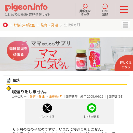
月齢別に
LINE
さがす
登録
はじめての妊娠・育児情報サイト
生後6ヵ月
お悩み相談室
発育・発達
MENU
相談
寝返りをしません。
カテゴリー：
発育・発達
>
生後6ヵ月
｜回答期限：終了 2008/06/17｜ | 回答数(34)
ポストする
LINEで送る
６ヶ月の女の子なのですが、いまだに寝返りをしません。