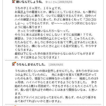
嫌いなんでしょうね。
ゆっこさん | 2008/06/06
うちの子１０ヶ月で、１０ｋｇです。
お風呂上りの着替えとか、嫌なことしているときは、も～勝手に
おかまいなしに暴れて、ついでに寝返りするんですが、日中ハイ
ハイの練習させようと思って、わざと身体をくねって「ゴロゴロ
しよ～」ってやるんですが、ぜ～～～ったいうつ伏せにならない
ように踏ん張ります！
きっとうつ伏せ嫌いなんだろ～な～って。
やろうと思えば出来るくせにしない！すでに反抗期！？です。
練習は、フカフカの布団の上とかじゃなくて、じゅうたんとか、
たたみなどで、おしりに手のひらを当てて押し出すみたいに支え
てあげると、横になったときに上にくる足が交差して、やりやす
くなりますよ。
最初は下になった手の抜き方が分からないみたいでもがきます
が、すぐ出来るようになりますよ！
うちもしませんでした。
| 2008/06/05
うちは6ヶ月くらいの頃は全然しませんでした。まわりの子はコロ
コロ上手にしていたのに。 先にお座りを覚えて視界が広がって
いたのもあり、寝返りには興味なかった様子…… 結局したのは9
ヶ月頃、ハイハイやらとまとめてするようになりました。 歩き
始めたのも1歳3ヶ月目前で、やきもきすることもたくさんでした
が、長い目で見ればその時のことはあまり関係ないなぁ、と思い
ます。
あまりアドバイスにはなってませんが、焦らず、のんびり様子を
みてあげてればいいかと思いますよ。