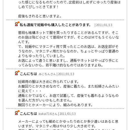
った感じになるものだったので､出産前はしめずにゆったり産後は
しめてぴしっときてます！
産後もきれると思いますよ｡
私も通販で妊娠中も購入したことがあります。
| 2011/01/13
普段も結構ネットで服を買ったりすることがあるんですが、そこ
のお店は殆ど小さくて普段Ｍですが、そこのはＭでもＳぐらいな
んです。
で、妊娠中にマタニティ用で買ったとこのお店は、お店全部がそ
うなのか、マタニティ用だからなのか、ちょっとやっぱり普通の
よりもゆったりしていました。
お店によって違うと思いますし、通販やネットはやっぱり手にと
ってみないから、若干賭け的なものではありますよね。
こんにちは
みこちんさん | 2011/01/13
妊婦用の服は大きめに作られています。
お腹回りとか大きめなので、産後に着たら、また妊婦さんみたい
に見えて・・・
通販とかではなく、お店で試着して、産後でも着れるようなもの
を選んだ方がいいかもしれません。
腕回りとかメーカーにより、細みのもあります。
こんにちは
kukai716さん | 2011/01/13
メーカーによっても細めとかゆったりめとか多少違いはあると思
いますが、マタニティ用はやはり少し大きめです。