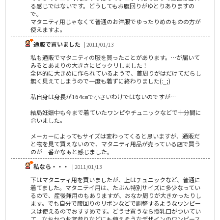
る感じではないです。どうしてもお腹回りがゆとりありますの
で。
マタニティ用じゃなくて普通のお洋服でゆったりめのものの方が
使えますよ。
通販で買いました
| 2011/01/13
私も通販でマタニティの服を買ったことがあります。…が届いて
みるとあまりの大きさにビックリしました！
全体的に大きめに作られているようで、首周りがはだけてだらし
無く見えてしまうので一度も着ずに終わりました(:_;)
私自身は身長が164㎝で小さいわけではないのですが…
結局妊娠中も今まで着ていたワンピやチュニックなどで十分間に
合いました。
メーカーによってもサイズは変わってくると思いますが、通販だ
と物を見て買えないので、マタニティ用品が売っている店で買う
のが一番かなぁと感じました。
私なら・・・
| 2011/01/13
下はマタニティ用を買いましたが、上はチュニックなど、普通に
着てました。マタニテイ用は、たぶん特別サイズに多少なってい
るので、産後兼用のもありますが、おなか周りが大きかったりし
ます。でも自分で腰回りのリボンなどで調整するようなワンピー
スは使えるのでおすすめです。どうせ買うなら授乳口がついてい
て、なおかつお宮参りなどにも使えそうなデザインのワンピース