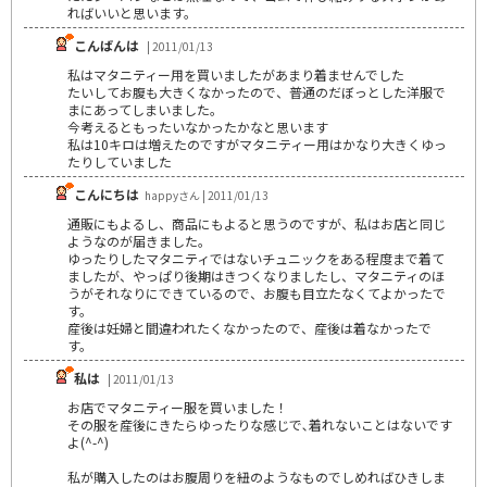
ればいいと思います。
こんばんは
| 2011/01/13
私はマタニティー用を買いましたがあまり着ませんでした
たいしてお腹も大きくなかったので、普通のだぼっとした洋服で
まにあってしまいました。
今考えるともったいなかったかなと思います
私は10キロは増えたのですがマタニティー用はかなり大きくゆっ
たりしていました
こんにちは
happyさん | 2011/01/13
通販にもよるし、商品にもよると思うのですが、私はお店と同じ
ようなのが届きました。
ゆったりしたマタニティではないチュニックをある程度まで着て
ましたが、やっぱり後期はきつくなりましたし、マタニティのほ
うがそれなりにできているので、お腹も目立たなくてよかったで
す。
産後は妊婦と間違われたくなかったので、産後は着なかったで
す。
私は
| 2011/01/13
お店でマタニティー服を買いました！
その服を産後にきたらゆったりな感じで､着れないことはないです
よ(^-^)
私が購入したのはお腹周りを紐のようなものでしめればひきしま