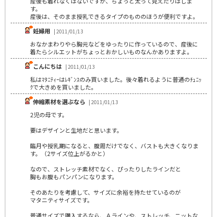
産後も着れなくはないですが、ちょっと太って見えたりはしま
す。
産後は、そのまま授乳できるタイプのもののほうが便利ですよ。
妊婦用
| 2011/01/13
おなかまわりやら胸元などをゆったりに作っているので、産後に
着たらシルエットがちょっとおかしいものなんかありますよ。
こんにちは
| 2011/01/13
私はﾏﾀﾆﾃｨｰはﾚｷﾞﾝｽのみ買いました。後々着れるように普通のﾁｭﾆｯ
ｸで大きめを買いました。
伸縮素材を選ぶなら
| 2011/01/13
2児の母です。
要はデザインと生地だと思います。
臨月や授乳期になると、腹周だけでなく、バストも大きくなりま
す。（2サイズ位上がるかと）
なので、ストレッチ素材でなく、ぴったりしたラインだと
胸もお腹もパンパンになります。
そのあたりを考慮して、サイズに余裕を持たせているのが
マタニティサイズです。
普通サイズで購入するなら、Ａラインや、ストレッチ、ニットな