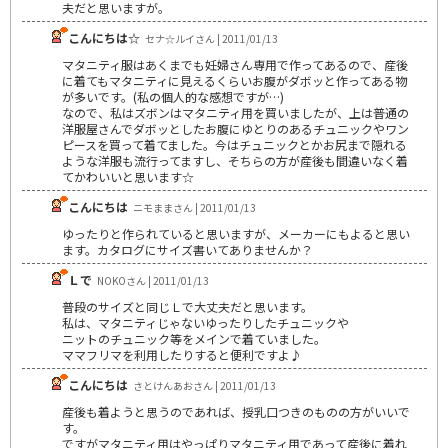
夫だと思いますが。
こんにちは☆
セナ☆ルイさん | 2011/01/13
マタニティ服はあくまでも妊婦さん専用で作ってあるので、産後
に着てもマタニティに見えるくらいお腹がダボッと作ってある物
が多いです。(私の個人的な感想ですが…)
なので、私はズボンはマタニティ用を買いましたが、上は普通の
洋服屋さんでダボッとしたお腹にゆとりのあるチュニックやワン
ピースを買って着てました。今はチュニックとかお尻まで隠れる
ような洋服も流行ってますし、そちらの方が産後も間違いなく着
てかわいいと思います☆
こんにちは
ニモままさん | 2011/01/13
ゆったりと作られていると思いますが、メーカーにもよると思い
ます。カタログにサイズ書いてありませんか？
Ｌで
NOKOさん | 2011/01/13
普段のサイズと同じＬで大丈夫だと思います。
私は、マタニティじゃないゆったりしたチュニックや
ニットのチュニック等をメインで着ていました。
ママフリマを利用したりすると便利ですよ♪
こんにちは
さとけんあおさん | 2011/01/13
産後も着ようと思うのであれば、授乳口つきのものの方がいいで
す。
ですがマタニティ用はやっぱりマタニティ用であって産後に着れ