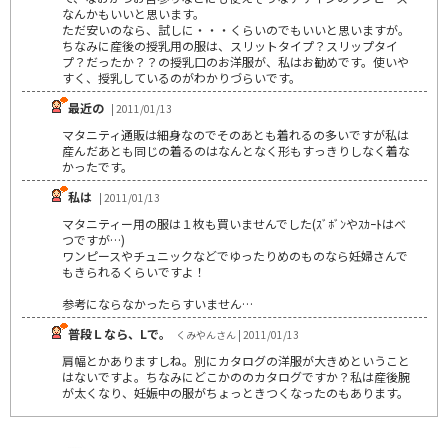
なんかもいいと思います。
ただ安いのなら、試しに・・・くらいのでもいいと思いますが。
ちなみに産後の授乳用の服は、スリットタイプ？スリップタイ
プ？だったか？？の授乳口のお洋服が、私はお勧めです。使いや
すく、授乳しているのがわかりづらいです。
最近の
| 2011/01/13
マタニティ通販は細身なのでそのあとも着れるの多いですが私は
産んだあとも同じの着るのはなんとなく形もすっきりしなく着な
かったです。
私は
| 2011/01/13
マタニティー用の服は１枚も買いませんでした(ｽﾞﾎﾞﾝやｽｶｰﾄはべ
つですが…)
ワンピースやチュニックなどでゆったりめのものなら妊婦さんで
もきられるくらいですよ！
参考にならなかったらすいません…
普段Ｌなら、Lで。
くみやんさん | 2011/01/13
肩幅とかありますしね。別にカタログの洋服が大きめということ
はないですよ。ちなみにどこかののカタログですか？私は産後腕
が太くなり、妊娠中の服がちょっときつくなったのもあります。