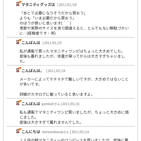
マタニティグッズは
| 2011/01/26
「あとで必要になりそうだから買おう」
よりも「いま必要だから買おう」
のほうが良いと思います(＾＾)
季節や実際のサイズを測り間違えると、とんでもない無駄づかい
に…(経験者です・笑)
こんばんは
| 2011/01/25
私が通販で買ったマタニティワンピはちょっと大きめでした。
産後も着れましたが、体重が戻ってからは大きすぎちゃいまし
た。
こんばんは。
| 2011/01/24
メーカーによってマチマチで難しいですが、大きめではないこと
が多いです。
詳細がカタログに載っていると思いますよ。
こんばんは
gamballさん | 2011/01/21
私も通販でマタニティワンピ買いましたが、ちょっと大きめに感
じました。
産後は大きすぎて着れませんでした。
こんにちは
moricorohouseさん | 2011/01/14
１人目の時マタニティーのワンピースを買いましたが、産後に着