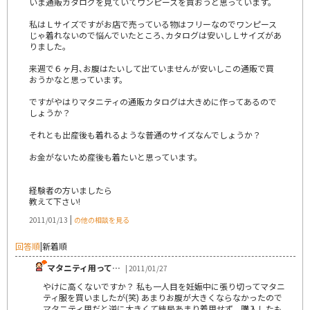
いま通販カタログを見ていてワンピースを買おうと思っています。
私はＬサイズですがお店で売っている物はフリーなのでワンピース
じゃ着れないので悩んでいたところ､カタログは安いしＬサイズがあ
りました。
来週で６ヶ月､お腹はたいして出ていませんが安いしこの通販で買
おうかなと思っています。
ですがやはりマタニティの通販カタログは大きめに作ってあるので
しょうか？
それとも出産後も着れるような普通のサイズなんでしょうか？
お金がないため産後も着たいと思っています。
経験者の方いましたら
教えて下さい!
|
2011/01/13
の他の相談を見る
回答順
|
新着順
マタニティ用って…
| 2011/01/27
やけに高くないですか？ 私も一人目を妊娠中に張り切ってマタニ
ティ服を買いましたが(笑) あまりお腹が大きくならなかったので
マタニティ用だと逆に大きくて結局あまり着用せず、購入したも