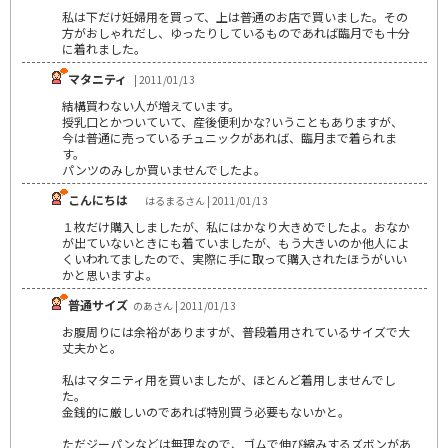
私は下だけ妊婦用を買って、上は普通のお店で買いました。その
方がおしゃれだし、ゆったりしているものであれば臨月でも十分
に着れました。
マタニティ
| 2011/01/13
結構買わない人が増えています。
授乳口とかついていて、産後便利かな?いうこともありますが、
今は普通に売っているチュニックがあれば、臨月まで着られま
す。
パンツのみしか買いませんでしたよ。
こんにちは
はるまるさん | 2011/01/13
１枚だけ購入しましたが、私にはかなり大きめでしたよ。おなか
が出ていないときにも着ていましたが、もう大きいのか他人によ
くいわれてましたので、実際に手に取って購入されたほうがいい
かと思いますよ。
普通サイズ
のあさん | 2011/01/13
お腹周りには余裕がありますが、普段着用されているサイズで大
丈夫かと。
私はマタニティ用を買いましたが、ほとんど着用しませんでし
た。
金銭的に厳しいのであれば特別買う必要もないかと。
ただジーパンなどは無理なので、ゴムで伸び縮みするズボンがあ