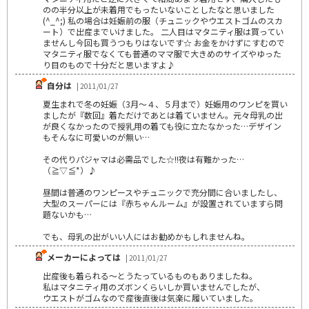
のの半分以上が未着用でもったいないことしたなと思いました
(^_^;) 私の場合は妊娠前の服（チュニックやウエストゴムのスカ
ート）で出産までいけました。 二人目はマタニティ服は買ってい
ませんし今回も買うつもりはないです☆ お金をかけずにすむので
マタニティ服でなくても普通のママ服で大きめのサイズやゆった
り目のもので十分だと思いますよ♪
自分は
| 2011/01/27
夏生まれで冬の妊娠（3月～４、５月まで）妊娠用のワンピを買い
ましたが『数回』着ただけであとは着ていません。元々母乳の出
が良くなかったので授乳用の着ても役に立たなかった…デザイン
もそんなに可愛いのが無い…
その代りパジャマは必需品でした☆!!夜は有難かった…
（≧▽≦*）♪
昼間は普通のワンピースやチュニックで充分間に合いましたし、
大型のスーパーには『赤ちゃんルーム』が設置されていますら問
題ないかも…
でも、母乳の出がいい人にはお勧めかもしれませんね。
メーカーによっては
| 2011/01/27
出産後も着られる～とうたっているものもありましたね。
私はマタニティ用のズボンくらいしか買いませんでしたが、
ウエストがゴムなので産後直後は気楽に履いていました。