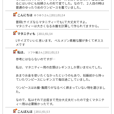
るにはいかにも妊婦さんの形で変でした。なので、２人目の時は
普通のゆったりめのワンピースを着ていました。
こんにちは
ゆうゆうさん | 2011/01/14
普段LサイズならマタニティーでもLで大丈夫ですよ。
マタニティーは大きくなるお腹を計算して作られてますから。
マタニティも
| 2011/01/14
Lサイズでいいと思います。 ベルメゾン素敵な服が多くてオスス
メです
私は、
ソフト麺さん | 2011/01/13
参考にはならないのですが…
私は、マタニティー用の衣類はレギンスしか買いませんでした。
あまりお金を使いたくなかったというのもあり、妊娠前から持っ
ていたワンピースにレギンスで毎日過ごしていました。
ワンピースはお腹･胸周りがなるべく締まっていない物を選びまし
た。
なので、私はそれで出産まで充分大丈夫だったので全くマタニテ
ィー用は必要無かったです。
こんばんは
| 2011/01/13