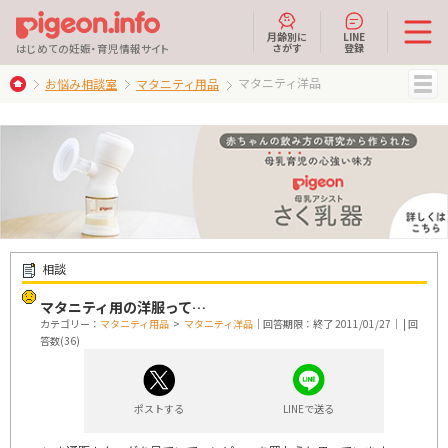
月齢別に
LINE
さがす
登録
はじめての妊娠・育児情報サイト
マタニティ洋品
お悩み相談室
マタニティ用品
MENU
相談
マタニティ用の洋服って…
カテゴリー：
マタニティ用品
>
マタニティ洋品
｜回答期限：終了 2011/01/27｜ | 回
答数(36)
ポストする
LINEで送る