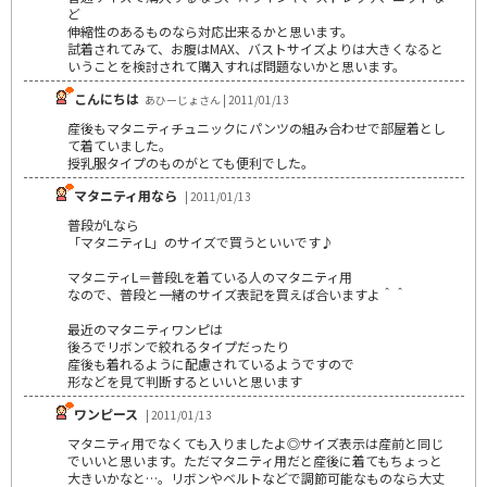
ど
伸縮性のあるものなら対応出来るかと思います。
試着されてみて、お腹はMAX、バストサイズよりは大きくなると
いうことを検討されて購入すれば問題ないかと思います。
こんにちは
あひーじょさん | 2011/01/13
産後もマタニティチュニックにパンツの組み合わせで部屋着とし
て着ていました。
授乳服タイプのものがとても便利でした。
マタニティ用なら
| 2011/01/13
普段がLなら
「マタニティL」のサイズで買うといいです♪
マタニティL＝普段Lを着ている人のマタニティ用
なので、普段と一緒のサイズ表記を買えば合いますよ＾＾
最近のマタニティワンピは
後ろでリボンで絞れるタイプだったり
産後も着れるように配慮されているようですので
形などを見て判断するといいと思います
ワンピース
| 2011/01/13
マタニティ用でなくても入りましたよ◎サイズ表示は産前と同じ
でいいと思います。ただマタニティ用だと産後に着てもちょっと
大きいかなと…。リボンやベルトなどで調節可能なものなら大丈