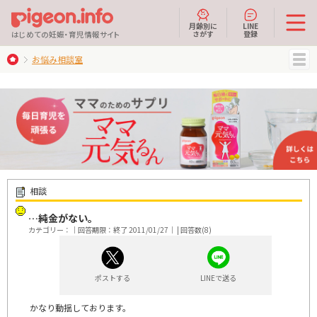
月齢別に
LINE
さがす
登録
はじめての妊娠・育児情報サイト
お悩み相談室
MENU
相談
…純金がない。
カテゴリー：｜回答期限：終了 2011/01/27｜ | 回答数(8)
ポストする
LINEで送る
かなり動揺しております。