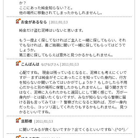
か？
ここにあった純金知らない？と。
他の場所に移動されてしまったかもしれませんし。
お金があるなら
| 2011/01/13
純金だけ盗む泥棒はいないと思います。
もう一度よく探してなければご主人と一緒に探してもらい、それ
でもなければ、義ご両親に聞いて一緒に探してもらってはどうで
しょうか。
第三者に探してもらえば意外と見つかるかもしれません。
こんばんは
なぴなぴさん | 2011/01/13
心配ですね。 現金は残っているとなると、泥棒とも考えにくいで
すが… まずは純金がそこにあったことを知っていた身内に、行方
を知らないか聞いてみてはいかがでしょうか？ もしかしたら不用
心だからと別の場所に保管したかもしれませんし。 疑う聞き方で
はなく、泥棒に入られたかもと遠回しにして聞く感じで。 万が一
身内が…とは疑いたくないですが、みなが知らないなら警察に届
ける旨も言ってみては…？ 警察ざたになると知れば、万が一身内
だったら、コッソリ返してくれたりもするかもしれません。 見つ
かるといいですね。
旦那様
| 2011/01/13
に聞いてみるが良くないですか？出てくるといいですね＼(^O^)／