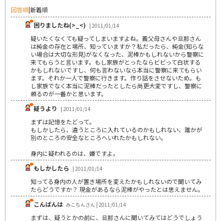
回答順
|
新着順
困りましたね(>_<)
| 2011/01/14
疑いたくなくても疑ってしまいますよね。義父母さんや旦那さん
は純金の存在と場所、知っていますか？私だったら、純金(知らな
い場合は大切な形見)がなくなった、泥棒かもしれないから警察に
来てもらうと言います。もし家族がとったならビビって白状する
かもしれないですし、何も言わないなら本当に警察に来てもらい
ます。それか一人で警察に行きます。作り話をさせないため。も
し家族でなく本当に泥棒だったとしたら尚更大変ですし、警察に
頼るのが一番かと思います。
疑うより
| 2011/01/14
まずは記憶をたどって。
もしかしたら、違うところに入れているのかもしれない、誰かが
別のところの安全なところへいれたかもしれない。
身内に疑われるのは、嫌ですよ。
もしかしたら
| 2011/01/14
知ってる身内の人が置き場所を変えたかもしれないので聞いてみ
たらどうですか？ 現金があるなら泥棒がやったとは思えません。
こんばんは
みこちんさん | 2011/01/14
まずは、疑うとかの前に、旦那さんに聞いてみてはどうでしょう