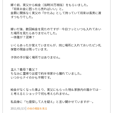
嫁ぐ前、実父から純金（当時30万相当）をもらいました。
「将来お金に困ったら売ればいい」と。
金額に関係なく実父の『かたみ』として持っていて将来は長男に渡
すつもりでした。
嫁いだ後、数回純金を見たのですが…今日フッといつも入れておい
た場所を見たらありませんでした。
一体誰が？泥棒？
いくらあったか覚えていませんが、同じ場所に入れておいたピン札
保管の現金は残っています。
子供の手が届く場所ではありません。
主人？義母？義父？
ちなみに里帰り出産で約半年家から離れていました。
いつからナイのかも不明です。
純金がなくなった事より、実父にもらった物＆家族内の誰かでは…
と考えるとショックで何も考えられません。
私自身に「七度探して人を疑え」と言い聞かせていますが…。
|
2011/01/13
の他の相談を見る