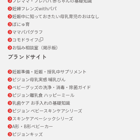
プレママ・プレパパ 赤ちゃんの基礎知識
妊婦フレンズwithパパ
妊娠中に知っておきたい母乳育児のおはなし
ぼにゅ育
ママパパグラフ
コモドライフ
お悩み相談室（掲示板）
ブランドサイト
妊娠準備・妊娠・授乳中サプリメント
ピジョン母乳実感 哺乳びん
ベビーグッズの洗浄・消毒・除菌ガイド
ピジョン離乳食 ハッピーミール
乳歯ケア お手入れの基礎知識
ピジョン ベビースキンケアシリーズ
スキンケアベーシックシリーズ
A形・B形ベビーカー
ピジョンキッズ