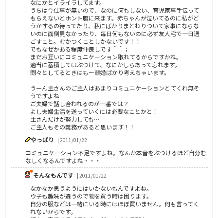
なにかとイライラしてます。
うちは今仕事が無いので、なのに何もしない、育児家事手伝って
もらえないとホント腹に来ます。赤ちゃんが泣いてるのに私がど
うかするの待ってたり、私にばかりまとわりついて家事にならな
いのに面倒見なかったり、毎日何もないのに必ず友人宅で一日過
ごすこと。むかつくことしかないです！！
でもなぜかある程度仲良しです＾＾；
まだお互いにコミュニケーション取れてるからですかね。
適当に蓄積してはぶつけて、なにかしらあって忘れます。
悶々としてるときはもー離婚ばかり考えちゃいます。
うーん主さんのご主人はあまりコミュニケーションとてくれ無そ
うですよね…
ご夫婦で話し合われるのが一番では？
よし夫婦生活を送っていくには必要なことかと！
主さんだけが努力しても…
ご主人もその義務があると思います！！
やっぱり
| 2011/01/22
コミュニケーション不足ですよね。なんか本音をぶつけるほど自分む
なしくなるんですよね・・・
そんなもんです
| 2011/01/22
なかなか思うようにはいかないもんですよね。
ウチも趣味が違うので物を買う時は困ります。
自分の服などは一緒にいる時にはほぼ買いません。何も言ってく
れないからです。