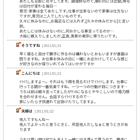
あたしも旦那に苛々してます。調理師なので,朝6:00には出勤,帰宅
は日付が変わる毎日･･
育児･家事は全てあたしです｡仕事が出来ないので家事は仕方ない
ですが,育児は二人でしたいものです｡
久々に休みなのに,お風呂などは入れず,[久々の休みだから]と言い
訳｡
あたしには休みはないのに,何おかしな事言ってるのか･･
大阪に嫁入りしましたが,正直,実家の東京に帰りたいです｡
そうですね
| 2011/01/22
早く寝ると自分で勝手に作るのは構わないとおもいますが食器は
困りますね。お仕事お休みの日に一緒にお出かけしてどんな感じ
が好きなのか探りいれてみてはいかがですか
こんにちは
| 2011/01/22
ｲﾗｲﾗしますよ～。それはもう顔を見るだけでｲﾗｲﾗします。仕事に
行ってる間が一番気楽ですね。一つ一つの行動が目につきます…
うちは前は細々言ってましたがｹﾝｶになるとややこしいので極力顔
を合わせません。会話すらｲﾗｲﾗするので…
家にいたら子供連れて出掛けたりしてますよ。
夫婦は
| 2011/01/22
他人ですもんね～
他人でよかったと思うときと、所詮他人だしなぁと思うときがあ
ります
うちは買い物は何でも主人と一緒に行き選んで買うので、勝手に