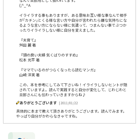
なんで旦那用として扱われてます。
(;^_^A
イライラする事もありますが、ある意味お互い様な事なんで相手
が｢カチン｣とくる様な言い方や自分が言われたら嫌な気持ちにな
るような言い方にならない様に気遣って、つまんない事でぶつか
ったりイライラしない様に自分を変えました。
『夫育て』
舛田 麗 著
『頭の良い夫婦 気くばりのすすめ』
松本 光平 著
『ママでいるのがつらくなったら読むマンガ』
山崎 洋実 著
この、本を参考にしてみて下さいね！イライラしないヒントが隠
されていますよ。読んで実践すると自分が変化して、じわじわと
旦那さんにも伝わっていきますからね♪
ありがとうございます
| 2011/01/22
具体的に本まで教えて頂きありがとうございます。読んでみます。
やっぱり自分がかわらなきゃですね。