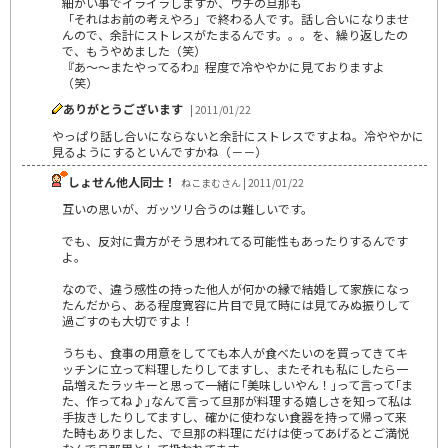
細かい事でイライラしますが、ウチの旦那も
「それはお前の考えやろ」で終わる人です。話し合いになりませ
んので、余計にストレスがたまるんです。。。を、繰り返したの
で、もうやめました（笑）
『あ～～またやってるわ』程度で冷ややかに見ておりますよ
（笑）
ありがとうございます
| 2011/01/22
やっぱり話し合いにならないと余計にストレスですよね。冷ややかに
見るようにするといんですかね（－－）
しょせん他人同士！
ねこまむさん | 2011/01/22
互いの思いが、ガッツリ合うのは難しいです。
でも、反対に貴方がそう思われてる可能性もあったりするんです
よ。
なので、違う感性の持った他人が何かの縁で結婚して家族になっ
たんだから、ある程度寛容に片目で見て時には見てみぬ振りして
過ごすのも大切ですよ！
うちも、食事の用意をしてても本人が食べたいのを買ってきてキ
ッチンに立って料理したりしてますし、またそれも私にしたら一
品増えたラッキーと思って一緒に｢美味しいやん！｣って言って｢ま
た、作ってね♪｣なんて言って旦那が料理する嬉しさを知って私は
手抜きしたりしてますし、確かに使わない食器を持って帰って来
た時もありました、で旦那の料理にだけは使ってあげるとご満悦