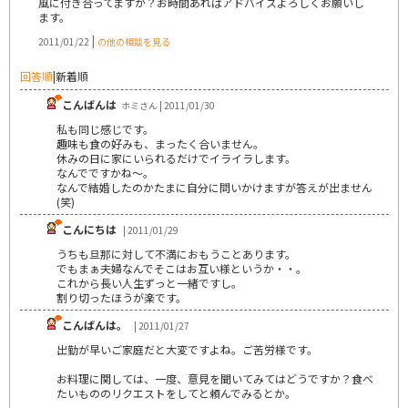
風に付き合ってますか？お時間あればアドバイスよろしくお願いし
ます。
|
2011/01/22
の他の相談を見る
回答順
|
新着順
こんばんは
ホミさん | 2011/01/30
私も同じ感じです。
趣味も食の好みも、まったく合いません。
休みの日に家にいられるだけでイライラします。
なんでですかね～。
なんで結婚したのかたまに自分に問いかけますが答えが出ません
(笑)
こんにちは
| 2011/01/29
うちも旦那に対して不満におもうことあります。
でもまぁ夫婦なんでそこはお互い様というか・・。
これから長い人生ずっと一緒ですし。
割り切ったほうが楽です。
こんばんは。
| 2011/01/27
出勤が早いご家庭だと大変ですよね。ご苦労様です。
お料理に関しては、一度、意見を聞いてみてはどうですか？食べ
たいもののリクエストをしてと頼んでみるとか。