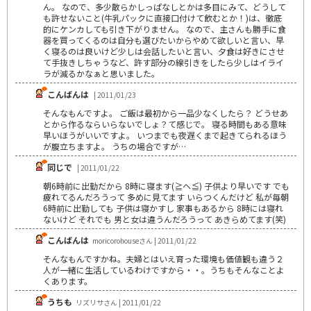
ん。 なので、多少散らかしっぱなしとかは多目にみて、どうして
も許せないこと(牛乳パックに直接口付けて飲むとか！)は、徹底
的にケンカしても引き下がりません。 なので、主さんも勝手に食
器を買ってくるのは自分も選びたいからやめて欲しいと言い、早
く寝るのは良いけど少しは会話したいと言い、夕食は好きにさせ
て手抜きしちゃうなど、許す部分の線引きをしたら少しはイライ
ラが減るかなぁと思いました。
こんばんは
| 2011/01/23
そんなもんですよ。 ご飯は最初から一品少なくしたら？ どうせあ
とから作るならいらないでしょ？て感じで。 寝る時間もある意味
早いほうがいいですよ。 いつまでも夜遅くまで起きてられるほう
が腹立ちますよ。 うちの場合ですが…
同じで
| 2011/01/22
朝6時前に出勤だから 8時に寝ます(≧ヘ≦) 子供より早いです でも
疲れてるんだろうって 多めに見てます いらつくんだけど 私が毎朝
6時前に出勤しても 子供は寝かすし 家事もあるから 8時には寝れ
ないけど それでも 男と女は違うんだろうって あきらめてます(笑)
こんばんは
moricorohouseさん | 2011/01/22
そんなもんですかね。夫婦とはいえ育った環境も価値観も違う２
人が一緒に生活しているわけですから・・。うちもそんなことよ
くあります。
うちも
リズリサさん | 2011/01/22