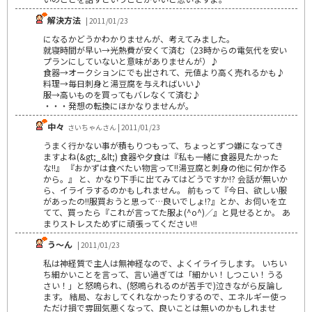
解決方法
| 2011/01/23
になるかどうかわかりませんが、考えてみました。
就寝時間が早い→光熱費が安くて済む（23時からの電気代を安い
プランにしていないと意味がありませんが）♪
食器→オークションにでも出されて、元値より高く売れるかも♪
料理→毎日刺身と湯豆腐を与えればいい♪
服→高いものを買ってもバレなくて済む♪
・・・発想の転換にほかなりませんが。
中々
さいちゃんさん | 2011/01/23
うまく行かない事が積もりつもって、ちょっとずつ嫌になってき
ますよね(&gt;_&lt;) 食器や夕食は『私も一緒に食器見たかった
な!!』 『おかずは食べたい物言って!!湯豆腐と刺身の他に何か作る
から。』 と、かなり下手に出てみてはどうですか!? 会話が無いか
ら、イライラするのかもしれません。 前もって『今日、欲しい服
があったの!!服買おうと思って…良いでしょ!?』とか、お伺いを立
てて、買ったら『これが言ってた服よ(^o^)／』と見せるとか。 あ
まりストレスためずに頑張ってください!!
う～ん
| 2011/01/23
私は神経質で主人は無神経なので、よくイライラします。 いちい
ち細かいことを言って、言い過ぎては「細かい！しつこい！うる
さい！」と怒鳴られ、(怒鳴られるのが苦手で)泣きながら反論し
ます。 結局、なおしてくれなかったりするので、エネルギー使っ
ただけ損で雰囲気悪くなって、良いことは無いのかもしれませ