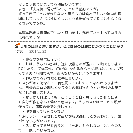
けっこうあてはまってる項目多いです！
まさに「夫元気で留守がいい」という感じですが。
買ってきてこっちが要らないと思うものは食材でもお小遣いの範
囲にしてしまえば台所に立つことも食器買ってくることもなくな
らないですかね。
早寝早起きは健康的でいいと思います。起きてネットっていうの
は残念ですが。
うちの旦那と違いますが、私は自分の旦那にむかつくことばかり
です。
| 2011/01/22
・寝るのが異常に早い！
←これは、うちの旦那は、逆に夜寝るのが遅く、２時ぐらいまで
PCしたりして電気代、灯油代がかかるから早く寝れといっつも怒
ってるのにも関わらず、直らないからむかつきます！
・趣味のわるい食器を勝手に買い込む
←旦那が家の物なんて一個も買ってくれたことなんかありませ
ん。自分のエロの趣味とかヲタクの物ばっかりとか自分のお菓子
などしか買いません。
・せっかく料理しても、こそこそと自分用になにか作り出す
←自分が作るなんて偉いと思います。うちの旦那はせっかく私が
作っても、家庭の金で外食します。
・服を買っても気づかない
←逆にレシート見せれとか高いから返品してとか言われます。気
づかない方がいいです。
・思い切って意見を言うと「じゃあ、もうしない」というのみ
で 話し合いがない。