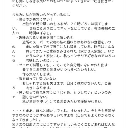
だし気にしなきゃ良いとおもいつつたまってきたので吐き出させて
ください。
ちなみに私が最近いらだっているのは
・寝るのが異常に早い！
出勤が６時で早いのもあるが、２０時ごろには寝てしま
い、 ３時ごろおきだしてネットなどしている。夜の夫婦の二
人の 時間ほぼなし。
・趣味のわるい食器を勝手に買い込む
近所のスーパーで安物の私の趣味とはあわない食器をいつ
の まにか買ってきて勝手に入れ替えしている。昨日はこんな
ん 買ってきた～と重箱をみせられた（家は３人家族）。いつ
つ かうんだよ！家狭いし、私もインテリア好きなのでいろい
ろ 吟味したいのに。。。
・せっかく料理しても、こそこそと自分用になにか作り出す
要するに湯豆腐と刺身がいつも食べたいらしい。
作る気なくします。
・服を買っても気づかない
おしゃれする気も失せます。自分に魅力がないんだ、と後
ろ 向きになります。
・思い切って意見を言うと「じゃあ、もうしない」というのみ
で 話し合いがない。
私が意見を押し付けてる悪者みたいで後味がわるい。
・・・とまあ、ほんと細かいですね。すいません。そもそも旦那が
すきなのかどうかすらあやしいですよね（自分でもよくわからなく
なってきました）。
皆さまの旦那さまはどうですか？もしいらつくことがあればどんな