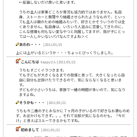
←反論しないだけ良いと思います。
うちの主人は家事どころか育児も協力的ではありません。私自
身、ストーカーと無理やり結婚させられたようなもので、といっ
ても主人は親のための結婚みたいで、好きとかそういうのでは全
くありません。私自身は、いろいろ人並みに恋愛してきたのに、
こんな感情も何もない変なやつと同居してますが、我が子にとっ
ては一人しかいないパパなんですよね＞＜
あわわ・・・
| 2011/01/25
上には上がいるというか・・・ちょっとびっくりしました。
こんにちは
happyさん | 2011/01/22
うちもすごくイラつきます。
でも子どもが大きくなるまでの我慢と思って、大きくなったら自
由に自分も出掛けたりできるので、気にならなくなると思いま
す。
子どもが小さいうちは、家族で一緒の時間が多いので、気になり
ますよね。
そうかも・・・
| 2011/01/22
うちも今二歳の子とおなかに７ヶ月の子がいるので好きなお酒ものめ
ず、お出かけもできず。。。それで旦那が気になるのかも。「今だ
け」と思えばスルーできるかもですね。
初めまして
| 2011/01/22