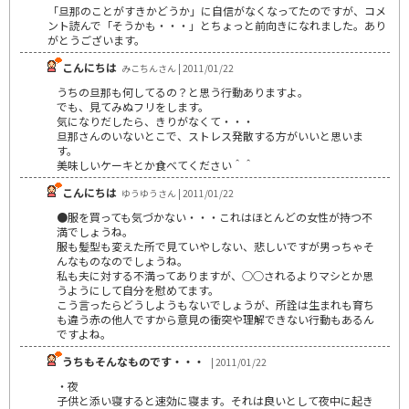
「旦那のことがすきかどうか」に自信がなくなってたのですが、コメ
ント読んで「そうかも・・・」とちょっと前向きになれました。あり
がとうございます。
こんにちは
みこちんさん | 2011/01/22
うちの旦那も何してるの？と思う行動ありますよ。
でも、見てみぬフリをします。
気になりだしたら、きりがなくて・・・
旦那さんのいないとこで、ストレス発散する方がいいと思いま
す。
美味しいケーキとか食べてください＾＾
こんにちは
ゆうゆうさん | 2011/01/22
●服を買っても気づかない・・・これはほとんどの女性が持つ不
満でしょうね。
服も髪型も変えた所で見ていやしない、悲しいですが男っちゃそ
んなものなのでしょうね。
私も夫に対する不満ってありますが、○○されるよりマシとか思
うようにして自分を慰めてます。
こう言ったらどうしようもないでしょうが、所詮は生まれも育ち
も違う赤の他人ですから意見の衝突や理解できない行動もあるん
ですよね。
うちもそんなものです・・・
| 2011/01/22
・夜
子供と添い寝すると速効に寝ます。それは良いとして夜中に起き