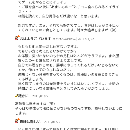
てゲームをやることにイライラ
・ご飯を食べた後に”あまいものー”とチョコ食べられるとイライ
ラ・・・
相談を読んで、自分用作るだけ凄いなーと思います。
対応ですが、まぁ、それでも好きですし、育児はしっかり手伝っ
てくれているので良しとしています。時々大喧嘩しますが（笑）
おはようございます
さとけんあおさん | 2011/01/22
もともと他人同士だし仕方ないですよ。
でもいい方に考えたらいかがですか？
お洋服に気づかないのも世の男性ほとんどがそうですよ。また服
買ったの～と嫌な顔されるよりましです。
自分で料理を作るのも、勝手にやってくれるだけいいじゃないで
すか。作れって命令されないだけ。
趣味じゃない食器を買ってくるのは、普段使いの食器と割りきっ
てあげましょう。
早く寝てしまうのは光熱費をうかすにはいいことですよ。夫婦の
時間がほしいなら主様も早起きしてみたらいかがでしょう。
確かに
| 2011/01/22
高熱費は浮きますね（笑）
やっぱり男性って服に気づかないものなんですね。期待しないように
します。
趣味は難しい
| 2011/01/22
私も勝手に何か買って帰るとよく旦那に怒られます…。私は良い