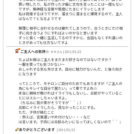
買い物したり、私が作った夕飯に文句を言ったことは一度もない
ですが、無神経な言葉や態度にたまにイラッとします
私は我慢するほうですが、溜まりに溜まると爆発するので、主人
はなんで？となるようです
無理に相手に合わせるのは疲れてしまうので、合うときにだけ相
手に向き合うようにすればよいのかなと思います
ずっと長く一緒に生活してるのですから、会話もなくすれ違いの
ときがあっても仕方ないですよ
ご主人への気持☆
キキさん | 2011/01/22
ちょぱお様はご主人をまだまだ好きなのではないですか？
～服を買っても気づかない～
おしゃれする気も失せます。自分に魅力がないんだ、と後ろ向き
になります
ってところで、モチロンご自分のためでもありますが「ご主人の
為にもキレイな自分で居たい」って事ですよね☆
本当に興味が無ければイライラもしないし、旦那がやっているこ
とにはスルーしちゃいますよ。
（ちなみに我が家がそうですが＾＾；）
旦那にイライラしたら、見なかったことにする。
ただ、子供が絡むこと
：例えば、言葉遣いや片付けない・・・など
は言います。子供には旦那みたいになってほしくないので＾＾；
ありがとうございます
| 2011/01/22