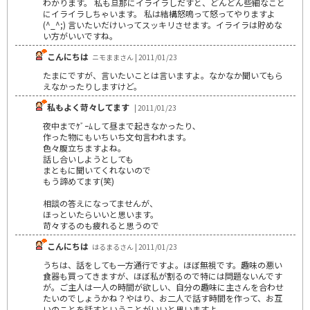
わかります。 私も旦那にイライラしだすと、どんどん些細なこと
にイライラしちゃいます。 私は結構怒鳴って怒ってやりますよ
(^_^;) 言いたいだけいってスッキリさせます。イライラは貯めな
い方がいいですね。
こんにちは
ニモままさん | 2011/01/23
たまにですが、言いたいことは言いますよ。なかなか聞いてもら
えなかったりしますけど。
私もよく苛々してます
| 2011/01/23
夜中までｹﾞｰﾑして昼まで起きなかったり､
作った物にもいちいち文句言われます。
色々腹立ちますよね。
話し合いしようとしても
まともに聞いてくれないので
もう諦めてます(笑)
相談の答えになってませんが、
ほっといたらいいと思います。
苛々するのも疲れると思うので
こんにちは
はるまるさん | 2011/01/23
うちは、話をしても一方通行ですよ。ほぼ無視です。趣味の悪い
食器も買ってきますが、ほぼ私が割るので特には問題ないんです
が。ご主人は一人の時間が欲しい、自分の趣味に主さんを合わせ
たいのでしょうかね？やはり、お二人で話す時間を作って、お互
いのことを話すということがいいと思いますよ。