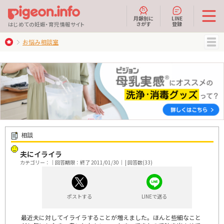
月齢別に
LINE
さがす
登録
はじめての妊娠・育児情報サイト
お悩み相談室
MENU
相談
夫にイライラ
カテゴリー：｜回答期限：終了 2011/01/30｜ | 回答数(33)
ポストする
LINEで送る
最近夫に対してイライラすることが増えました。ほんと些細なこと