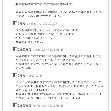
服や髪型は気づかない方が多いと思います。
意見を言うのではなく、お願いしてみるという姿勢とか甘えた感
じで話してみてはいかがでしょう。
うちも
gamballさん | 2011/01/25
うちも旦那に対してイライラすることあります。
でもきっとお互い様だろうなって思ってます。
私もいい妻じゃないし・・。
寛容でありたいです。
こんにちは
ももひなさん | 2011/01/25
自分の中でこれだけはというものに関しては正直にお話しして分
かってもらえるようにしてもいいと思います。
所詮は他人ですが、だからと言って始めから諦めたらつまらない
ですからね。
うちも
| 2011/01/24
イライラする事ありますが子育てに協力してくれるので、ぐっと
こらえてます。服髪型かえても、気付いてくれませんよ。だから自
分から言ってしまいます。
お料理を毎日追加で作るなら、逆におかずを一品減らしてみては
どうでしょう？考え方一つでイライラ減りますよ
こんばんは
なぴなぴさん | 2011/01/23