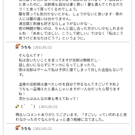
と思ったのに。旦那様も自分は凄く良い！妻も喜んでくれるだろ
う！と思って買ってくるのでしょう。
服を買っても気付かないとかも、しょうがないと思います…男の
人には服の違いは分かりません。
湯豆腐と刺身も好きならしょうがないかな…。
夜の時間が無いのは、ちゃんと話し合った方がいいかもしれませ
んね…「ああしてほしい、こうして欲しい」ではなく「私はこう
思うけどあなたはどう？」というように。
うちも
| 2011/01/22
そんなんです！
私は言いたいことを言ってますが旦那は無視だし…
話し合いにならずにケンカになってしまったり。
夜は旦那はゲームで私は子供と寝てしまって対した会話もないで
す。
主様の旦那様は食べたいのを自分で作るなんてすごいですね♪
うちも一品増えたと喜んじゃいますが一人分だったら怒ります
ね！
次からはみんなの事も考えてねって！
（＾ ＾）
| 2011/01/22
明るいコメントありがとうございます。「すごい」っていわれると思
わなかったのでなんかちょっと違う視線に立てました。
うちも
| 2011/01/22