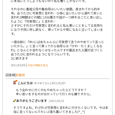
に本当にどうしようもないので私も働くしかないです。
それなのに義祖父母や義伯母はいいたい放題。産まれてから約半
年。会うたびに可哀想と言われ…ひ孫に会いたいから連れて来いと
言われ2時間ほどの間に10分置きや話が一つ終わるごとに思い出し
たように『可哀想に』と言われ…
さすがにそれだけ可哀想と言われると私も悪いことをしてる気持ち
になり子供に申し訳なく、帰ってからや夜になると泣いてしまいま
す。
一度旦那に『ｵｶﾝにばあちゃんらに可哀想て言うのやめてって言っと
いたから。』と言って貰ってから伯母らは『かわ…たくましくなる
わ』となんとか言わなくはなったんですが最近また入園が近づくと
会うたびに言われるようになりつらいです。
2に続きます
|
2011/02/06
の他の相談を見る
回答順
|
新着順
こんにちは
ゆうゆうさん | 2011/02/07
もう会わせに行くのもやめちゃったらどうですか？
辛い思いをするのが分かっていて行くのも嫌ですから。
ありがとうございます
| 2011/02/21
そうですよね。わざわざ可哀想と言われに行きたくないです。今は本
当に言ってないんでだいぶ落ち着いてきました(^_^)