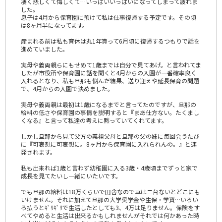
凄く悲しくて悔しくて…いっぱいいっぱいになってしまって疲れま
した。
息子は4月から保育園に預けて私は仕事復帰する予定です。その頃
は8ヶ月半になってます。
産まれる前は私も育休は丸1年貰って6月頃に復帰するつもりで話を
進めていました。
実母や義両親らにもせめて1歳までは自分で見てあげ。と言われてま
したが市役所や保育園に話を聞くと4月からの入園が一番確率良く
入れるとなり、私も旦那も悩んだ結果、送り迎えや延長保育の問題
で、4月からの入園で決めました。
実母や義両親は最初は1歳になるまでと言ってたのですが、旦那の
給料の低さや保育園の事情を説明すると『まあ仕方ない。たくまし
くなる』と言って私達の考えに黙っていてくれてます。
しかし旦那から見て父方の義祖父母と旦那の父の妹に毎回会うたび
に『可哀想に可哀想に。8ヶ月から保育園に入れられんの。』と連
発されます。
私も出来れば1歳と言わず幼稚園に入る3歳・4歳頃までずっと家で
成長を見てたいし一緒にいたいです。
でも旦那の給料は18万くらいで田舎なので車は二台ないとどこにも
いけません。それに加えて旦那の大学奨学金や生保・学資…いろい
ろ払うとｷﾞﾘｷﾞﾘで生活したとしても3、4万は足りません。保険をす
べてやめると生活は出来るかもしれませんがそれでは何かあった時