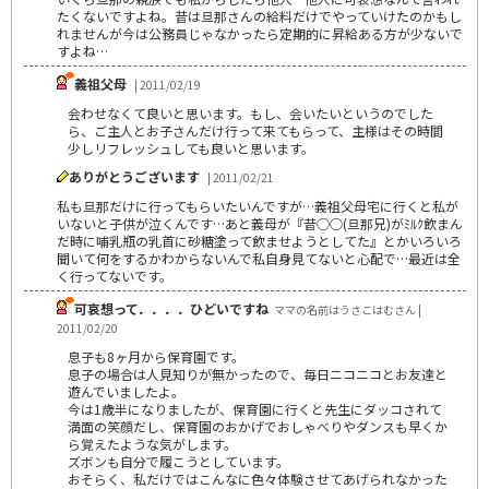
たくないですよね。昔は旦那さんの給料だけでやっていけたのかもし
れませんが今は公務員じゃなかったら定期的に昇給ある方が少ないで
すよね…
義祖父母
| 2011/02/19
会わせなくて良いと思います。もし、会いたいというのでした
ら、ご主人とお子さんだけ行って来てもらって、主様はその時間
少しリフレッシュしても良いと思います。
ありがとうございます
| 2011/02/21
私も旦那だけに行ってもらいたいんですが…義祖父母宅に行くと私が
いないと子供が泣くんです…あと義母が『昔○○(旦那兄)がﾐﾙｸ飲まん
だ時に哺乳瓶の乳首に砂糖塗って飲ませようとしてた』とかいろいろ
聞いて何をするかわからないんで私自身見てないと心配で…最近は全
く行ってないです。
可哀想って．．．．ひどいですね
ママの名前はうさこはむさん |
2011/02/20
息子も8ヶ月から保育園です。
息子の場合は人見知りが無かったので、毎日ニコニコとお友達と
遊んでいましたよ。
今は1歳半になりましたが、保育園に行くと先生にダッコされて
満面の笑顔だし、保育園のおかげでおしゃべりやダンスも早くか
ら覚えたような気がします。
ズボンも自分で履こうとしています。
おそらく、私だけではこんなに色々体験させてあげられなかった