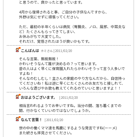
と思うので、良かったと思っています。
4月から復帰されると事、ご自分の子供なんですから、
外野は気にせずに頑張ってください。
ただ、最初の半年くらいは病気（胃腸炎、ノロ、風邪、中耳炎な
ど）たくさんもらってきてしまい、
お休みがちで大変でした。
それだけ、覚悟されたほうが良いかもです。
こんばんは
ホミさん | 2011/02/20
そんな言葉、無視無視！
かわいそうなんて誰が決めるの？って思います。
昔の人はよく早くに保育園入れたらかわいそうって言う人多いで
すよね！
そんなのむしむし！主さんの家庭のやり方なんだから、自信持っ
てくださいね！私は逆に早くにたくさんのお友だちと接しれて、
いろんな遊びやお歌も教えてくれるのでいいと思いますよ！！
おはようございます。
| 2011/02/20
相当言われるようでお辛いですね。当分の間、落ち着くまでの
間、行かなくていいのではないでしょうか。
なんて言葉！
| 2011/02/20
世の中の働くママ達を馬鹿にするような発言ですね(ーーメ)
また続きも拝見させてください。