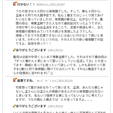
行かない！！
NOKOさん | 2011/02/07
うちの息子は４カ月から保育園でした。そして、娘も４月から、
生後４カ月での入園予定です。私も１歳まではじっくり見てあげ
たいなと思っていましたが、保育園の都合上、仕方ないです。義
理の母は、専業主婦できた人なので最初反対だったようですが、
子供が早くから社会生活をすることで、言葉や発達も早く、また
保育園の環境をみていてその良さを実感したようでした。
頑張ってるママを応援できない人には会いに行かなくて良いと思
います。かわいそうというのは、その人たちの狭い価値観での話
ですよ。自信を持って！！
ありがとうございます
| 2011/02/21
義母は旦那が中学くらいまで専業主婦でした。それはそれで義伯母は
『ずっと働かんと家におって習いごとしていい生活してる』とか言っ
てます…親戚と言っても放っといて欲しいです。しかも自分だって息
子を1歳3ヶ月で保育園に預けてたみたいです。それも1歳過ぎてるか
らか自慢気に言われます(-"-;)
最悪ですね。
みぃ(｀∇´ゞさん | 2011/02/19
可哀想って誰が決めるの？って思います。 正直、あんたら親じゃ
ないし主さんには主さんの家庭があるんだから保育園は仕方ない
と思います。 私もいつ復帰する事になってもいいように考えてい
ますが、うちの親も３歳までは…とか言ってますよ。。。
ありがとうございます
| 2011/02/21
いくら旦那の親族でも私からしたら他人…他人に可哀想なんて言われ