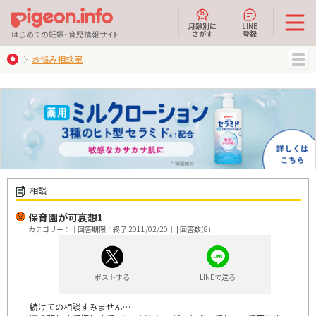
月齢別に
LINE
さがす
登録
はじめての妊娠・育児情報サイト
お悩み相談室
MENU
相談
保育園が可哀想1
カテゴリー：｜回答期限：終了 2011/02/20｜ | 回答数(8)
ポストする
LINEで送る
続けての相談すみません…