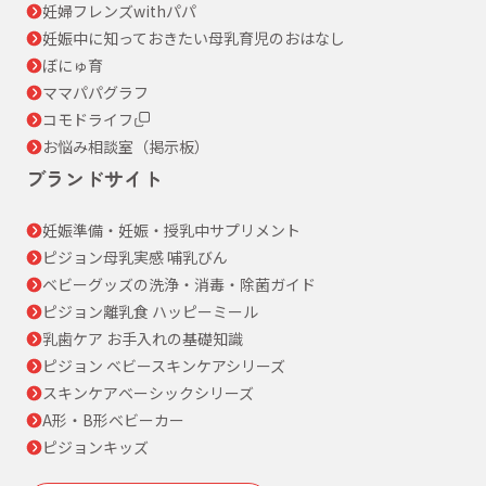
妊婦フレンズwithパパ
妊娠中に知っておきたい母乳育児のおはなし
ぼにゅ育
ママパパグラフ
コモドライフ
お悩み相談室（掲示板）
ブランドサイト
妊娠準備・妊娠・授乳中サプリメント
ピジョン母乳実感 哺乳びん
ベビーグッズの洗浄・消毒・除菌ガイド
ピジョン離乳食 ハッピーミール
乳歯ケア お手入れの基礎知識
ピジョン ベビースキンケアシリーズ
スキンケアベーシックシリーズ
A形・B形ベビーカー
ピジョンキッズ