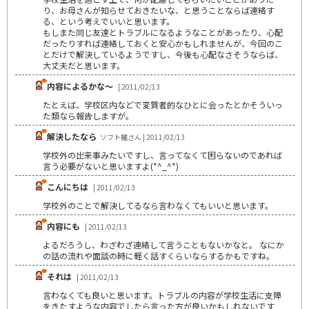
り、お母さんが知らせておきたいな、と思うことならば連絡す
る、という考えでいいと思います。
もしまた同じ友達とトラブルになるようなことがあったり、心配
だったりすれば連絡しておくと安心かもしれませんが、今回のこ
とだけで解決しているようですし、今後も心配なさそうならば、
大丈夫だと思います。
内容によるかな～
| 2011/02/13
たとえば、学校区内などで変質者的なひとに会ったとかそういっ
た類なら報告しますが。
解決したなら
ソフト麺さん | 2011/02/13
学校外の出来事みたいですし、言ってなくて困らないのであれば
言う必要がないと思いますよ(*^_^*)
こんにちは
| 2011/02/13
学校外のことで解決してるなら言わなくてもいいと思います。
内容にも
| 2011/02/13
よるだろうし、わざわざ連絡して言うこともないかなと。 なにか
の話の流れや面談の時に軽く話すくらいならするかもですね。
それは
| 2011/02/13
言わなくても良いと思います。トラブルの内容が学校生活に支障
をきたすような内容でしたら言った方が良いかもしれないです