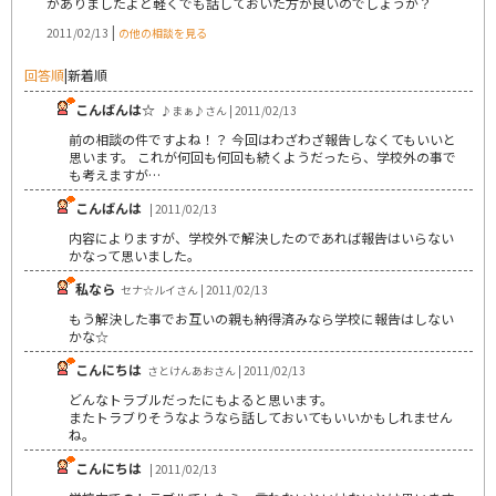
がありましたよと軽くでも話しておいた方が良いのでしょうか？
|
2011/02/13
の他の相談を見る
回答順
|
新着順
こんばんは☆
♪まぁ♪さん | 2011/02/13
前の相談の件ですよね！？ 今回はわざわざ報告しなくてもいいと
思います。 これが何回も何回も続くようだったら、学校外の事で
も考えますが…
こんばんは
| 2011/02/13
内容によりますが、学校外で解決したのであれば報告はいらない
かなって思いました。
私なら
セナ☆ルイさん | 2011/02/13
もう解決した事でお互いの親も納得済みなら学校に報告はしない
かな☆
こんにちは
さとけんあおさん | 2011/02/13
どんなトラブルだったにもよると思います。
またトラブりそうなようなら話しておいてもいいかもしれません
ね。
こんにちは
| 2011/02/13