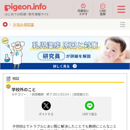
月齢別に
LINE
さがす
登録
はじめての妊娠・育児情報サイト
お悩み相談室
MENU
相談
学校外のこと
カテゴリー：｜回答期限：終了 2011/02/14｜ | 回答数(15)
ポストする
LINEで送る
子供同士でトラブルにあい既に解決したことでも教師にこんなこと