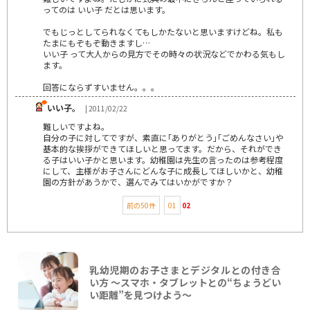
ってのは いい子 だとは思います。
でもじっとしてられなくてもしかたないと思いますけどね。私も
たまにもぞもぞ動きますし…
いい子 って大人からの見方でその時々の状況などでかわる気もし
ます。
回答にならずすいません。。。
いい子。
| 2011/02/22
難しいですよね。
自分の子に対してですが、素直に｢ありがとう｣｢ごめんなさい｣や
基本的な挨拶ができてほしいと思ってます。だから、それができ
る子はいい子かと思います。幼稚園は先生の言ったのは参考程度
にして、主様がお子さんにどんな子に成長してほしいかと、幼稚
園の方針があうかで、選んでみてはいかがですか？
前の50件
01
02
乳幼児期のお子さまとデジタルとの付き合
い方 ～スマホ・タブレットとの“ちょうどい
い距離”を見つけよう〜