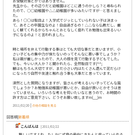
お受験対策とかではありません。
先生から、その辺りだと幼稚園はどこに通うのかしら？と尋ねられ
たので、○○幼稚園や△△幼稚園が多いみたいですが…と答えまし
た。
あら！○○は駄目よ！入学式でジッとしていられない子は決まっ
て、あそこの卒園生なのよ！自由過ぎるの！△△なら仏教だし、厳
しく躾てくれるからちゃんとおとなしく座れてお勉強も出来るいい
子になるのよ！と言われました。
時と場所を弁えて行動する事はとても大切な事だと思いますが、小
さい子どもの集中力が保たないのってそんなに悪い事でしょうか？
私は親が厳しかったので、大人の顔を見て行動する子どもでした。
でも、今いい大人か？と聞かれたら、全然駄目です(^^;
躾はもちろん大切ですが、まだ小さい内はたくさん遊んで泥だらけ
になったり自然や友達と触れ合う事も大事だと思っています。
漠然とした質問になりますが、皆さんが考えるいい子ってどんな風
でしょうか？お勉強系幼稚園が悪いとか、自由が良いとかそうは思
っていません。いろいろな考えを伺いたいなと思うので、お時間の
許す方はご意見下さい。どうぞお願い致しますm(__)m
|
2011/02/20
の他の相談を見る
回答順
|
新着順
こんばんは
| 2011/02/22
難しいですよね。たしかに式典の最中にきちんと座っていられる