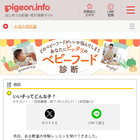
月齢別に
LINE
さがす
登録
はじめての妊娠・育児情報サイト
お悩み相談室
MENU
相談
いい子ってどんな子？
カテゴリー：｜回答期限：終了 2011/02/27｜ | 回答数(2)
ポストする
LINEで送る
先日、ある教室の体験レッスンを受けてきました。