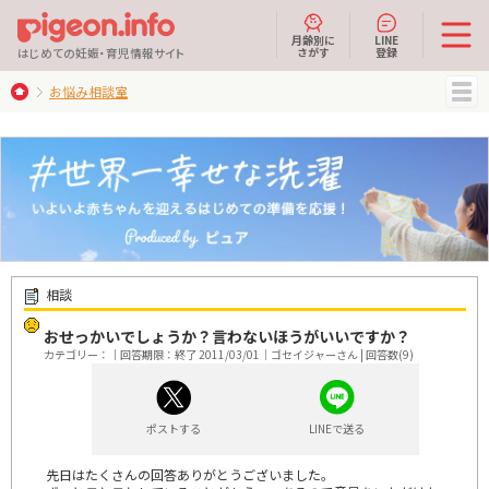
月齢別に
LINE
さがす
登録
はじめての妊娠・育児情報サイト
お悩み相談室
MENU
相談
おせっかいでしょうか？言わないほうがいいですか？
カテゴリー：｜回答期限：終了 2011/03/01｜ゴセイジャーさん | 回答数(9)
ポストする
LINEで送る
先日はたくさんの回答ありがとうございました。