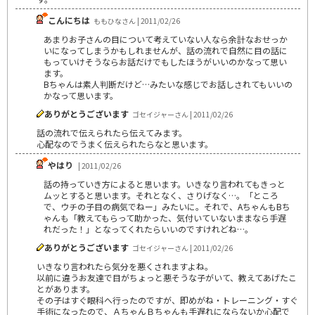
こんにちは
ももひなさん | 2011/02/26
あまりお子さんの目について考えていない人なら余計なおせっか
いになってしまうかもしれませんが、話の流れで自然に目の話に
もっていけそうならお話だけでもしたほうがいいのかなって思い
ます。
Bちゃんは素人判断だけど…みたいな感じでお話しされてもいいの
かなって思います。
ありがとうございます
ゴセイジャーさん | 2011/02/26
話の流れで伝えられたら伝えてみます。
心配なのでうまく伝えられたらなと思います。
やはり
| 2011/02/26
話の持っていき方によると思います。いきなり言われてもきっと
ムッとすると思います。それとなく、さりげなく…。「ところ
で、ウチの子目の病気でねー」みたいに。それで、AちゃんもBち
ゃんも「教えてもらって助かった、気付いていないままなら手遅
れだった！」となってくれたらいいのですけれどね…。
ありがとうございます
ゴセイジャーさん | 2011/02/26
いきなり言われたら気分を悪くされますよね。
以前に違うお友達で目がちょっと悪そうな子がいて、教えてあげたこ
とがあります。
その子はすぐ眼科へ行ったのですが、即めがね・トレーニング・すぐ
手術になったので、ＡちゃんＢちゃんも手遅れにならないか心配で