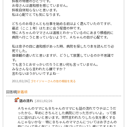
斜視の特徴のひとつです。
お母さんは違和感を感じていません。
斜視自体知らないと思います。
私は心配でとても気になります。
どちらのお母さんとも仕事を始める前はよく遊んでいたのですが、
最近（ここ１年）はたまに会う程度の仲です。
特にＡちゃんのママさんは遠視とわかっているのにあまり積極的に
病院へ行こうと思っていないようで、Ａちゃんの目が心配です。
私は息子の目に違和感があった時、病院を探したり本を読んだり必
死でした。
価値観の違いだと思いますが、どうして放置しているのか不思議で
す。
でも言うとおせっかいだろうと思い何も言っていません。
みなさんなら言われたら嫌ですか？
言わないほうがいいですよね…
|
2011/02/26
ゴセイジャーさんの他の相談を見る
回答順
|
新着順
話の流れ
| 2011/02/26
ＡちゃんのママにもＢちゃんのママにも話の流れでウチはこうだ
ったから、早めにきちんとした病院に行った方がいいよ。って感
じに話せばいいと思います。突然言われたりしたら気を悪くする
んじゃないかな… 特にＢちゃんのママさんについてはお子さんの
目について全く気にしてない（気づいてない？）感じですよね？