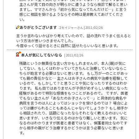
主さんが見て目の向きが明らかに違うようなら検診で解ると思い
ますし、ママさんから「前から気になってたんだけど…」と言う
感じに相談を受けるようならその時は是非教えてあげてくださ
い。
ありがとうございます
ゴセイジャーさん | 2011/02/26
言うか言わないかばかり考えていたので、話の流れでうまく伝えると
いう方法が思いつきませんでした。
今度ゆっくり話せるときに自然に話せたらいいなと思います。
本人が気にしてないなら
| 2011/02/26
残酷というか無責任な言い方かもしれませんが、本人(親)が気に
してない、もしくはわかっていてきちんと治療していないならこ
ちらが助言する必要はないと思います。 もし万が一のことがあっ
ても親の責任かなと… 主さんはお子さんの病気や治療を経験して
いるので、もしかして？と思うことや気になったりするのはわか
ります。 私も目ではありませんが子供がめずらしい病気になった
経験があるので特別な感情をもつことがあるので。 ですが、医者
でもない主さんが「あなたのお子さんって…」と具体的な病名や
病院を言うのは人によってはショックを受けるのでは？ 場合によ
っては嫌がられることもあるんじゃないでしょうか？ もし相手か
ら相談されたり、話題になったならそれとなく教えるのはいいと
思いますが、いきなり伝えるのはかなり難しいと思います。 気に
なるのはわかりますが医者と患者ではなく、保護者同士なのです
から相手の親がどう治療するかどうかは言う必要ないと思いま
す。