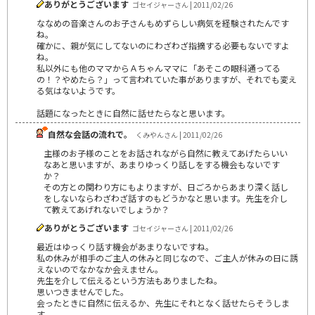
ありがとうございます
ゴセイジャーさん | 2011/02/26
ななめの音楽さんのお子さんもめずらしい病気を経験されたんです
ね。
確かに、親が気にしてないのにわざわざ指摘する必要もないですよ
ね。
私以外にも他のママからＡちゃんママに「あそこの眼科通ってる
の！？やめたら？」って言われていた事がありますが、それでも変え
る気はないようです。
話題になったときに自然に話せたらなと思います。
自然な会話の流れで。
くみやんさん | 2011/02/26
主様のお子様のことをお話されながら自然に教えてあげたらいい
なあと思いますが、あまりゆっくり話しをする機会もないです
か？
その方との関わり方にもよりますが、日ごろからあまり深く話し
をしないならわざわざ話すのもどうかなと思います。先生を介し
て教えてあげれないでしょうか？
ありがとうございます
ゴセイジャーさん | 2011/02/26
最近はゆっくり話す機会があまりないですね。
私の休みが相手のご主人の休みと同じなので、ご主人が休みの日に誘
えないのでなかなか会えません。
先生を介して伝えるという方法もありましたね。
思いつきませんでした。
会ったときに自然に伝えるか、先生にそれとなく話せたらそうしま
す。