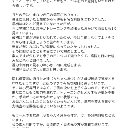
ずっとモヤモヤしていることがもう一つあるので意見をいただけた
ら嬉しいです。
うちの子は生まれつき目の病気があります。
異変に気付いた１歳前から何件も有名な病院をまわりました。
最初はほとんど見えていなかった目が、
今は早期発見と息子がトレーニングを頑張ったおかげで両目とも1.0
見えています。
最初は手術が必要といわれていたのが、今は手術しなくてよさそう
だから様子見ましょうと言われています。
発見が遅ければ片目が弱視になっていたかもしれません。
その経験からこどもの目について勉強しました。
素人ですが少しでも息子の目について知りたくて、病院も目の仕組
みなど色々と調べました。
視力や両目で見る力は小さい頃に完成します。
早期発見がとても大事だと思います。
同じ保育園に通うお友達（Ａちゃん年少）が３歳児検診で遠視と言
われたそうですが、近所のヤブで有名な眼科に通っています。
そこは小児専門ではなく、子供の扱いも上手くないので、その子は
未だにまともに視力を測れず、トレーニングもメガネも必要か不要
か、手術がいるのかもわからない状態です。
お母さんは大したことないといったかんじで、病院を変える事や視
力検査の必要性を感じていないようです。
もう一人のお友達（Ｂちゃん４月から年少）は、多分内斜視だと思
います。
私の素人判断ですが、目の向き・目の光り方が左右で違います。