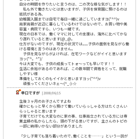
自分の時間を作りたいと言うのは、二の次な様な気がします！！
私も外で働きたいとは思いますが、子供を保育園に預けるのは
抵抗がある為、
幼稚園入園までは自宅で毎日一緒に過ごしていますヨ(*^^)v
両家両親が近辺に暮らしているわけではないので、お買い物や美
容室・病院ですら、いつも一緒です。
現在の日本では、働くママに対しての支援は、海外に比べてかな
り遅れていると思います(@_@。
仕方がないのですが、現在の状況では｡｡｡子供の面倒を見ながら働
ける環境と言うのはありません。
子供を見ながらがよければ、在宅ワークなどがイイと思います
ヨッ(*^。^*)/
今は大変でも、子供の成長ってトォ～っても早いです！！
生活に余裕があるのであれば、この数年間で資格をとって、就職
しやすい様
準備をしておくのもイイかと思いますヨッ(*^^)v
頑張ってくださいネェ～(^_-)-☆
辛口ですが
| 2008/06/15
生後３ヶ月のお子さんですよね
確かにもっと早くから預けて働いていらっしゃる方はたくさんい
らっしゃると思います
子育てだけでも大変なのに家の事、仕事両立されている方には専
業主婦の私からしたら、頭の下がる思いですが、主さんのトピの
一部に納得いかない部分がありました
「少し子育ても落ち着いたので､働くことを………」という一説が