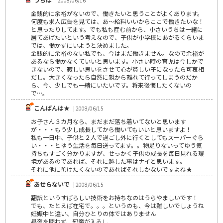
| 2008/06/16
金銭的に余裕がないので、働きたいと思うことがよくあります。
何度も求人広告を見ては、あ～給料いいからここで働きたいな！
と思ったりしてます。でも私も産む前から、小さいうちは一緒に
居てあげたいという考えなので、子供が小学校にあがるくらいま
では、働かずにいようと決めました。
金銭的に余裕のない私でも、今はまだ働きません。なので余裕が
あるなら働かなくていいと思います。小さい時の育児は今しかで
きないので、寂しい思いをさせて心が貧しい子になったら可哀相
だし。大きくなったら自然に親から離れて行ってしまうのだか
ら、今、少しでも一緒にいたいです。将来後悔したくないの
で…。
こんばんは★
| 2008/06/15
お子さん３カ月なら、まだまだ落ち着いてないと思います
が・・・もう少し成長してから働いてもいいと思いますよ！
私も一日中、子供と２人で過ごし外に行くとしてもスーパーぐら
い・・・とゆう生活を毎日送ってます。。物足りないってゆう気
持ちもすごく分かりますが、せっかく子供の成長を毎日見れる環
境があるのであれば、それに越した事はナイと思います。
それに他に預けたくないのであればそれしかないですよね★
あせらないで
| 2008/06/15
翻訳というすばらしい技術をお持ちなのはうらやましいです！
でも、たとえば在宅で。。。というのも、今は難しいでしょうね
妊娠中と違い、自分ひとりの体ではありません
昼夜を問わず、邪魔が入るし