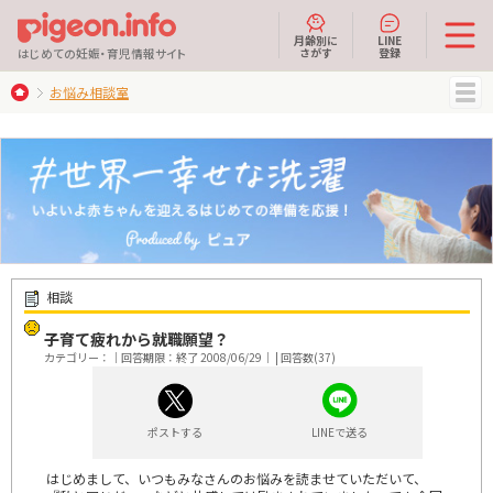
月齢別に
LINE
さがす
登録
はじめての妊娠・育児情報サイト
お悩み相談室
MENU
相談
子育て疲れから就職願望？
カテゴリー：｜回答期限：終了 2008/06/29｜ | 回答数(37)
ポストする
LINEで送る
はじめまして、いつもみなさんのお悩みを読ませていただいて、