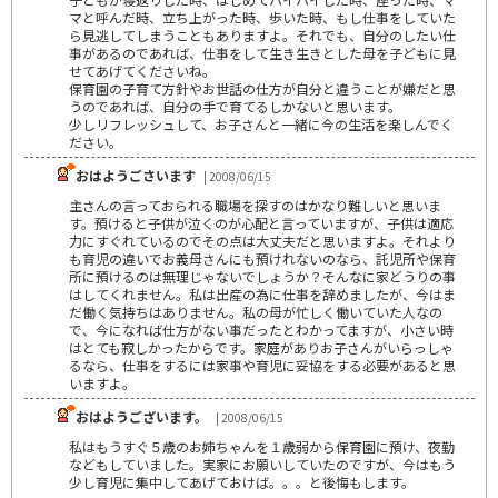
マと呼んだ時、立ち上がった時、歩いた時、もし仕事をしていた
ら見逃してしまうこともありますよ。それでも、自分のしたい仕
事があるのであれば、仕事をして生き生きとした母を子どもに見
せてあげてくださいね。
保育園の子育て方針やお世話の仕方が自分と違うことが嫌だと思
うのであれば、自分の手で育てるしかないと思います。
少しリフレッシュして、お子さんと一緒に今の生活を楽しんでく
ださい。
おはようごさいます
| 2008/06/15
主さんの言っておられる職場を探すのはかなり難しいと思いま
す。預けると子供が泣くのが心配と言っていますが、子供は適応
力にすぐれているのでその点は大丈夫だと思いますよ。それより
も育児の違いでお義母さんにも預けれないのなら、託児所や保育
所に預けるのは無理じゃないでしょうか？そんなに家どうりの事
はしてくれません。私は出産の為に仕事を辞めましたが、今はま
だ働く気持ちはありません。私の母が忙しく働いていた人なの
で、今になれば仕方がない事だったとわかってますが、小さい時
はとても寂しかったからです。家庭がありお子さんがいらっしゃ
るなら、仕事をするには家事や育児に妥協をする必要があると思
いますよ。
おはようございます。
| 2008/06/15
私はもうすぐ５歳のお姉ちゃんを１歳弱から保育園に預け、夜勤
などもしていました。実家にお願いしていたのですが、今はもう
少し育児に集中してあげておけば。。。と後悔もします。