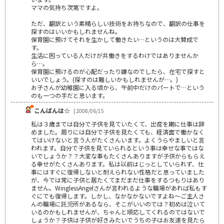
ママの気持ち次第ですよ。
ただ、翻訳という素晴らしい技術をお持ちなので、翻訳の仕事を
探すのはいいかもしれませんね。
保育園に預けてそれを生かして働きたい…というのは大賛成で
す。
生活に困っている人だけが共働きをするわけではありませんか
ら…。
保育園に預けるのが心配だったり嫌なのでしたら、在宅で探すと
いいでしょう。(探すのは難しいかもしれませんが…。)
お子さんが幼稚園に入る頃から、午前中だけのパートで…という
のも一つの手だと思います。
こんばんは☆
| 2008/06/15
私は３歳までは自分で子供を見ていたくて、出産を期に仕事は辞
めました。周りには自分で子供を見たくても、経済面で働かなく
てはいけないと言う人がたくさんいます。よくうらやましいと言
われます。自分で子供を見ていられるという事は幸せな事ではな
いでしょうか？？大変な事もたくさんありますが子供からもらえ
る幸せがたくさんあります。私は以前はじっとしていられず、仕
事にはすぐに復帰しないと耐えられない性格だと思っていました
が、今では常に子供と居たくてまだまだ仕事をするつもりはあり
ません。WinglessAngelさんが言われるような職場があれば私もす
ぐにでも復帰します。しかし、なかなかないですよね～ご主人さ
んの職場に託児所があるなら、そこがいいのでは？初めは泣いて
いるのかもしれませんが、ちゃんと順応してくれるのではないで
しょうか？子供は子供が好きみたいでうちの子はお友達を見たら