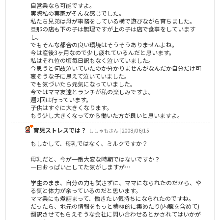
自営業なら可能ですよ。
実際私の実家がそんな感じでした。
私たち兄弟は母が事務をしている横で遊びながら育ちました。
旦那の店も下の子は無理ですが上の子は店で食事をしています
し。
でもそんな都合の良い環境はそうそうありませんよね。
今は産後3ヶ月なので少し疲れているんだと思います。
私はそれ位の頃毎日訳もなく泣いていました。
今思うと何故泣いていたのか分かりませんがなんだか自分だけ可
哀そうな子に思えて泣いていました。
でも気づいたら元気になっていました。
今ではママ友達とランチが私の楽しみですよ。
週2回は行っています。
子供はすぐに大きくなります。
もう少し大きくなってから働いた方が良いと思いますよ。
育児ストレスでは？
ししゃもさん | 2008/06/15
もしかして、母乳ではなく、ミルクですか？
母乳だと、今が一番大変な時期ではないですか？
一日おっぱい出してた気がしますが…
学生のまま、自分の力も試さずに、ママになられたのだから、や
る気と体力が余っているのだと思います。
ママ業にも煮詰まって、働きたい気持ちになられたのですね。
だったら、地元の情報をもっと積極的に集めたり(内職を含めて)
翻訳させてもらえそうな会社に問い合わせるとかされてはいかが