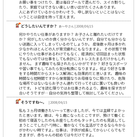
お願い事をつけたり、夏は毎日プールで遊んだり、スイカ割りし
たり、家庭ではできない楽しい思い出がたくさんあります。
人にあずけているからかわいそう、申し訳ないといことはないと
いうことは自信を持って言えます。
どうしたいんですか？
あ～やさん | 2008/06/15
何かやりたい仕事がありますか？ お子さんと離れたいだけです
か？ 何がしたいのか良く分からないんですが、自分でも分からな
い迷路に入ってしまっているのでしょうか。 産後数ヶ月は多かれ
少なかれほとんどの人が育児疲れにもなりますよ。 その状態で特
にやりたい仕事があるわけでもなく、経済的に切羽詰まった状態
でもないのでは仕事をしても余計にストレスたまるだけかもしれ
ません。 まず趣味でも探されたらいかがですか？ 好きなスポーツ
や習い事でもしてみたら気分転換になりますよ。何より好きな事
をする時間だからストレス解消にも効果的だと思います。 趣味の
時間なら短時間ですから保育園なりお母様なりに預けたり、危険
な場所ではないならお子さん連れて行ってそばに置いても良いわ
けです。 トピを読む限りではお仕事されるより、趣味を探す方が
合いそうですが… 自分の気持ち整理して検討してみてください。
そうですね～。
| 2008/06/15
私も３ヵ月頃働きたい～って思いましたが、今では主婦でよかっ
たと思います。娘は、今１歳になったとこですが、預けて働くと
初めて寝返りしたのもお座りしたのもタッチしたのも見逃してし
まうとこでした(^-^)特に、働かなくても生活ができるなら今から
がかわいい時ですよ。仕事は、子供が成長してからいくらでもで
きますが、赤ちゃんの初めては今だけですよ。