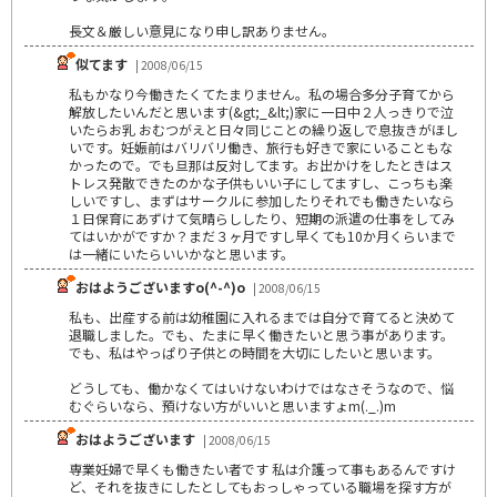
長文＆厳しい意見になり申し訳ありません｡
似てます
| 2008/06/15
私もかなり今働きたくてたまりません。私の場合多分子育てから
解放したいんだと思います(&gt;_&lt;)家に一日中２人っきりで泣
いたらお乳 おむつがえと日々同じことの繰り返しで息抜きがほし
いです。妊娠前はバリバリ働き、旅行も好きで家にいることもな
かったので。でも旦那は反対してます。お出かけをしたときはス
トレス発散できたのかな子供もいい子にしてますし、こっちも楽
しいですし、まずはサークルに参加したりそれでも働きたいなら
１日保育にあずけて気晴らししたり、短期の派遣の仕事をしてみ
てはいかがですか？まだ３ヶ月ですし早くても10か月くらいまで
は一緒にいたらいいかなと思います。
おはようございますo(^-^)o
| 2008/06/15
私も、出産する前は幼稚園に入れるまでは自分で育てると決めて
退職しました。でも、たまに早く働きたいと思う事があります。
でも、私はやっぱり子供との時間を大切にしたいと思います。
どうしても、働かなくてはいけないわけではなさそうなので、悩
むぐらいなら、預けない方がいいと思いますょm(._.)m
おはようございます
| 2008/06/15
専業妊婦で早くも働きたい者です 私は介護って事もあるんですけ
ど、それを抜きにしたとしてもおっしゃっている職場を探す方が