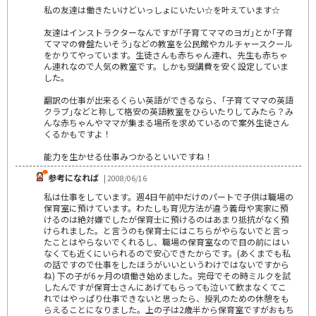
私の友達は働きたいけどいっしょにいたい☆を叶えています☆
友達はインストラクターなんですが｢子育てママのヨガ｣とか｢子育
てママの骨盤たいそう｣などの教室を公民館やカルチャースクール
をかりてやっています。生徒さんも赤ちゃん連れ、先生も赤ちゃ
ん連れなので人気の教室です。しかも受講費を安く設定していま
した。
翻訳の仕事が出来るくらい英語ができるなら、｢子育てママの英語
クラブ｣などと称して格安の英語教室をひらいたりしてみたら？み
んな赤ちゃんやママが集まる場所を求めているので案外生徒さん
くるかもですよ！
能力を生かせる仕事みつかるといいですね！
参考になれば
| 2008/06/16
私は仕事をしています。週4日午前中だけのパートで子供は職場の
保育室に預けています。わたしも育児方法が違う義母や実家に預
けるのは絶対嫌でしたが保育士に預けるのはあまり抵抗がなく預
けられました。と言うのも保育士にはこちらがやらないでと言っ
たことはやらないでくれるし、職場の保育室なので目の前にはい
なくても近くにいられるので安心できたからです。(あくまでも私
の話ですので仕事をしたほうがいいというわけではないですから
ね) 下の子が6ヶ月の頃働き始めました。完母でその時ミルクを試
したんですが保育士さんにあげてもらっても泣いて飲まなくてこ
れではやっぱり仕事できないと思ったら、授乳のための休憩をも
らえることになりました。上の子は2歳半から保育室ですがおもち