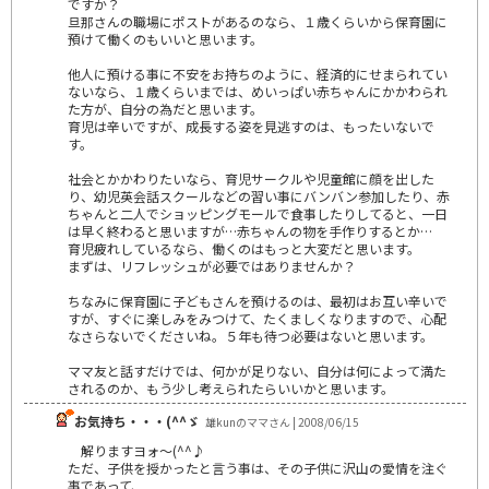
ですか？
旦那さんの職場にポストがあるのなら、１歳くらいから保育園に
預けて働くのもいいと思います。
他人に預ける事に不安をお持ちのように、経済的にせまられてい
ないなら、１歳くらいまでは、めいっぱい赤ちゃんにかかわられ
た方が、自分の為だと思います。
育児は辛いですが、成長する姿を見逃すのは、もったいないで
す。
社会とかかわりたいなら、育児サークルや児童館に顔を出した
り、幼児英会話スクールなどの習い事にバンバン参加したり、赤
ちゃんと二人でショッピングモールで食事したりしてると、一日
は早く終わると思いますが…赤ちゃんの物を手作りするとか…
育児疲れしているなら、働くのはもっと大変だと思います。
まずは、リフレッシュが必要ではありませんか？
ちなみに保育園に子どもさんを預けるのは、最初はお互い辛いで
すが、すぐに楽しみをみつけて、たくましくなりますので、心配
なさらないでくださいね。５年も待つ必要はないと思います。
ママ友と話すだけでは、何かが足りない、自分は何によって満た
されるのか、もう少し考えられたらいいかと思います。
お気持ち・・・(^^ゞ
雄kunのママさん | 2008/06/15
解りますヨォ～(^^♪
ただ、子供を授かったと言う事は、その子供に沢山の愛情を注ぐ
事であって、