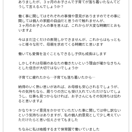
ありましたが、３ヶ月のお子さんで子育てが落ち着いたなんてど
うして言えるんでしょうか？
働く事に関してはそれぞれの事情や意見がありますのでその事に
関しては個人の家庭の自由だと思うので触れませんが、
３ヶ月のお子さんの事を思えば、これからが大変な時期だとおも
いますよ
今はまだ泣くだけの表現しかできませんが、これからはもっとも
っと様々な形で、母親を求めてくる時期だと思います
働いても愛情を注ぐこともできるし子供も成長はします
しかしそれは母親のあなたの働きたいという理由が確かなきちん
とした信念が大切ではないでしょうか
子育てに疲れたから…子育ても落ち着いたから…
納得のいく熱い思いがあれば、お母様も安心されるでしょうが、
今の気持ちなら、周りりの方にも受け入れていただけないでしょ
うし、仕事も見つからなければ、お子さんにもその気持ちは伝わ
ると思いますよ
かなりキツイ意見をかかせていただいた事に関しては申し訳ない
という気持ちはありますが、私の個人的意見として少し考えてい
ただけたらと思い伝えさせてもました
ちなみに私は結婚するまで保育園で働いていました