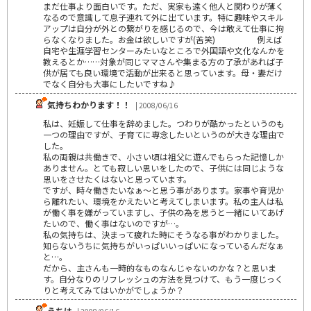
まだ仕事より面白いです。ただ、実家も遠く他人と関わりが薄く
なるので意識して息子連れて外に出ています。特に趣味やスキル
アップは自分が外との繋がりを感じるので、今は敢えて仕事に拘
らなくなりました。お金は欲しいですが(苦笑) 例えば
自宅や生涯学習センターみたいなところで外国語や文化なんかを
教えるとか……対象が同じママさんや集まる方の了承があれば子
供が居ても良い環境で活動が出来ると思っています。母・妻だけ
でなく自分も大事にしたいですね♪
気持ちわかります！！
| 2008/06/16
私は、妊娠して仕事を辞めました。つわりが酷かったというのも
一つの理由ですが、子育てに専念したいというのが大きな理由で
した。
私の両親は共働きで、小さい頃は祖父に遊んでもらった記憶しか
ありません。とても寂しい思いをしたので、子供には同じような
思いをさせたくはないと思っています。
ですが、時々働きたいなぁ～と思う事があります。家事や育児か
ら離れたい、環境をかえたいと考えてしまいます。私の主人は私
が働く事を嫌がっていますし、子供の為を思うと一緒にいてあげ
たいので、働く事はないのですが…。
私の気持ちは、決まって疲れた時にそうなる事がわかりました。
知らないうちに気持ちがいっぱいいっぱいになっているんだなぁ
と…。
だから、主さんも一時的なものなんじゃないのかな？と思いま
す。自分なりのリフレッシュの方法を見つけて、もう一度じっく
りと考えてみてはいかがでしょうか？
うちは