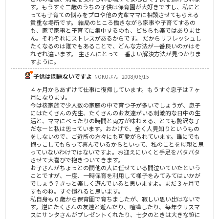
す。もうすぐ二歳のうちの子供は保育園が大好きですし、私にと
っても子育ての悩みをプロや他の先輩ママに相談させてもらえる
貴重な場所です。 結局のところ働きながら家事や子育てするの
も、家で家事と子育てに集中するのも、どちらも楽ではありませ
ん。それぞれにストレスがあるからです。 だからリフレッシュし
たくなるのは誰でもあることで、どんな方法が一番良いのかはそ
れぞれ違います。 主さんにとって一番よい解決方法が見つかりま
すように。
子供は問題ないですよ
NOKOさん | 2008/06/15
４ヶ月からあずけて仕事に復帰しています。もうすぐ息子は７ヶ
月になります。
今は核家族で少人数の家庭の中で育つ子が多いでしょうが、息子
にはたくさんの先生、たくさんのお友達がいる刺激的な日中の生
活と、ママにべったりの時間と両方が味わえる、とても贅沢な子
だなーと私は思っています。おかげで、全く人見知りというもの
をしないので、ご近所の方々にも可愛がられています。誰にでも
抱っこしてもらって喜んでいるからといって、私のことを母親と思
っていないわけではないですよ。お迎えにいくと手足をバタバタ
させて大喜びで抱きついてきます。
お子さんがちょっとの間他の人に任せている間泣いていたという
ことですが、一度、一時保育を利用して様子をみてみてはいかが
でしょう？きっと楽しく遊んでいると思いますよ。まだ３ヶ月で
すものね。すぐ慣れると思います。
私自身も０歳から保育園で育ちましたが、寂しい思い出はないで
す。逆にたくさんの友達と遊んだり、喧嘩したり、毎年クリスマ
スにサンタさんがプレゼントくれたり、七夕のときは大きな笹に