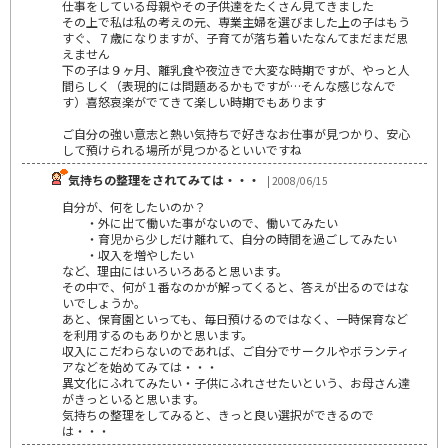
仕事をしている母親やその子供達をたくさん見てきました
その上で私は私の考えの元、専業主婦を選びました上の子はもう
すぐ、７歳になりますが、子育てが落ち着いたなんてまだまだ思
えません
下の子は９ヶ月、離乳食や夜泣きで大変な時期ですが、やっと人
間らしく（表現的には問題あるかもですが…そんな感じなんで
す）喜怒哀楽がでてきて楽しい時期でもあります
ご自分の強い意志と熱い気持ちで好きなお仕事が見つかり、安心
して預けられる場所が見つかるといいですね
気持ちの整理をされてみては・・・
| 2008/06/15
自分が、何をしたいのか？
・外に出て働いた事がないので、働いてみたい
・育児から少しだけ離れて、自分の時間を過ごしてみたい
・収入を増やしたい
など、理由にはいろいろあると思います。
その中で、何が１番なのかが解ってくると、答えが出るのではな
いでしょうか。
あと、保育園といっても、毎日預けるのではなく、一時保育など
を利用するのもありかと思います。
収入にこだわらないのであれば、ご自分でサークルやボランティ
アなどを始めてみては・・・
異文化にふれてみたい・子供にふれさせたいという、お母さん達
がきっといると思います。
気持ちの整理をしてみると、きっと良い選択ができるので
は・・・