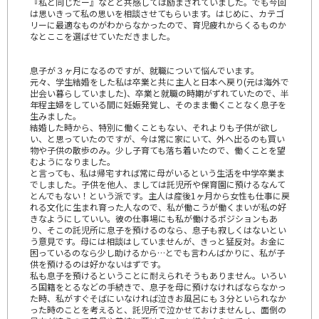
『私と同じだー』などと共感しては励まされていました。でも今回
は思いきって私の思いを相談させてもらいます。はじめに、カテゴ
リーに最適なものがわからなかったので、育児疲れからくるものか
なとここを選ばせていただきました。
息子が３ヶ月になるのですが、就職について悩んでいます。
元々、学生結婚をした私は卒業と共に主人と日本へ戻り(元は海外で
出会い暮らしていました)、卒業と就職の時期がずれていたので、半
年程主婦をしている間に妊娠発覚し、そのまま働くことなく息子を
生みました。
結婚した時から、特別に働くこともない、それよりも子供が欲し
い、と思っていたのですが、今は常に家にいて、外へ出るのも買い
物や子供の散歩のみ。少し子育ても落ち着いたので、働くことを望
むようになりました。
と言っても、私は帰宅すれば常に母がいるという生活を中学卒業ま
でしました。子供を他人、ましては託児所や保育園に預けるなんて
とんでもない！という派です。主人は産後1ヶ月から女性も仕事に戻
れる文化に生まれ育った人なので、私が働こうが働くまいが私の好
きなようにしていい。彼の仕事場にも私が働けるポジションもあ
り、そこの託児所に息子を預けるのなら、息子も寂しくはないとい
う意見です。母には相談はしていませんが、きっと猛反対。お金に
困っているのなら少し助けるから…とでも言わんばかりに、私が子
供を預けるのは好かないはずです。
私も息子を預けるということに耐えられそうもありません。いろい
ろ国籍をとるなどの手続きで、息子を母に預けなければならなかっ
た時、私がすぐそばにいなければ泣きお風呂にも３分といられなか
った時のことを考えると、託児所で泣かせておけませんし、面倒の