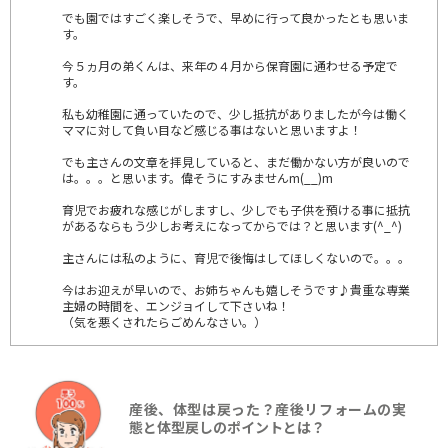
でも園ではすごく楽しそうで、早めに行って良かったとも思いま
す。
今５ヵ月の弟くんは、来年の４月から保育園に通わせる予定で
す。
私も幼稚園に通っていたので、少し抵抗がありましたが今は働く
ママに対して負い目など感じる事はないと思いますよ！
でも主さんの文章を拝見していると、まだ働かない方が良いので
は。。。と思います。偉そうにすみませんm(__)m
育児でお疲れな感じがしますし、少しでも子供を預ける事に抵抗
があるならもう少しお考えになってからでは？と思います(^_^)
主さんには私のように、育児で後悔はしてほしくないので。。。
今はお迎えが早いので、お姉ちゃんも嬉しそうです♪貴重な専業
主婦の時間を、エンジョイして下さいね！
（気を悪くされたらごめんなさい。）
産後、体型は戻った？産後リフォームの実
態と体型戻しのポイントとは？