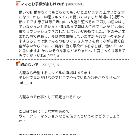
ママとお子様が楽しければ
| 2008/06/15
働いても 働かなくてもどちらでもいいと思いますよ 上の子が２才
になってから一年程フルタイムで働いていました 職場の託児所へ
預けてです 息子は毎日沢山のお友達と遊べるので 寂しい思いはし
ていなかったと思います 慣れるまで朝は大泣きでしたが 私も働く
事でリフレッシュできました とてもいい経験でした。 下の子が生
まれた事で退職し、今は専業主婦していますが 今度は下の子が３
才すぎるまでは家でみるつもりです ２人の子を育てながら働く自
信がないからです。ご自身に働く意欲があるならば、働いていい
と思いますよ かわいそうな事などありません １度じっくり考えて
みてくださいねo(^▽^)o
諦めないで
| 2008/06/15
内職なら希望するスタイルの職場はあります
テレビで見ただけなのでどこでやっているかは分かりませんが
m(__)m
内職なので仕事として満足されるかも…
ご自身で同じような方を集めて
ウィークリーマンションなどを借りてというのはどうでしょう
か？