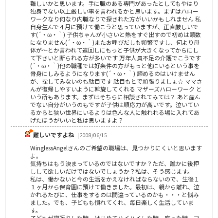
難しいかと思います。手に職のある専門があったとしてもやはり
独身でない以上厳しい事を言われるかと思います。まずはハロー
ワークなり何なり内職なりで探された方がいいかもしれません 私
自身生んで４月に預けて働こうと思っていますが、正直厳しいで
す(´・ω・｀) 子供ちゃんが小さいと熱をすぐ出すので初めは頭数
になりません(´・ω・｀)またお呼びだしも頻繁ですし、何より母
体が～とか言われて遠回しにもっと子供が大きくなってからにし
て下さいと断られる方が多いです 万年人員不足の介護でこうです
(´・ω・｀)他の職種では好条件の方がもっと他にいるという事を
骨身にしみるようになります(´・ω・｀) 諦めるのはいけません
が、探してみないのも駄目です 駄目もとで頑張りましょ☆ ママさ
んが復帰しやすいように斡旋してくれる マザーズハローワーク と
いう所もあります。まずはそちらに相談されてみては？ あと産ん
でない自分がいうのもですが子供は順応力が高いです。泣いてい
るからと狭い世界にいるよりは色んな人に触れれる場に入れてあ
げたほうがいいと私は思いますよ？
難しいですよね
| 2008/06/15
WinglessAngelさんのご希望の職場は、見つかりにくいと思います
よ。
気持ちはもう決まっているのではないですか？ただ、誰かに後押
しして欲しいだけではないでしょうか？私は、そう感じます。
私は、働かないと今の生活をかえなければならないので、生後１
１ヶ月から保育園に預けて働きました。最初は、親から離れ、泣
かれるたびに、仕事をするのは間違っているのかも・・・と悩み
ました。でも、子どもも慣れてくれ、毎日楽しく生活していま
す。
子どもが寝返りした時、はじめてハイハイした時、座った時、マ