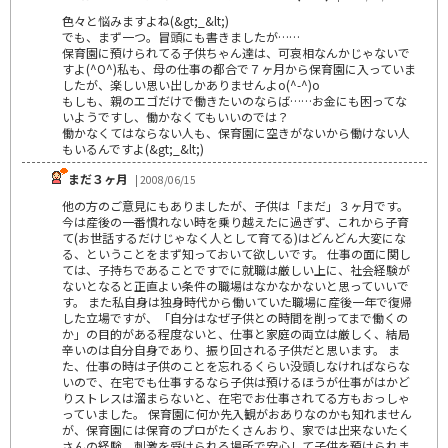
色々と悩みますよね(&gt;_&lt;)
でも、まず一つ。冒頭にも書きましたが……
保育園に預けられてる子供ちゃん達は、可哀相なんかじゃないで
すよ(^O^)私も、母の仕事の都合で７ヶ月から保育園に入っていま
したが、楽しい思い出しかありませんよo(^-^)o
もしも、親のエゴだけで働きたいのならば……お金にも困ってな
いようですし、働かなくてもいいのでは？
働かなくてはならない人も、保育園に空きがないから働けない人
もいるんですよ(&gt;_&lt;)
まだ３ヶ月
| 2008/06/15
他の方のご意見にもありましたが、子供は「まだ」３ヶ月です。
今は産後の一番慣れない時を乗り越えたに過ぎず、これから子育
て(お世話するだけじゃなく人として育てる)はどんどん大変にな
る、ということをまず知っておいて欲しいです。 仕事の面に関し
ては、子持ちであることですでに就職は厳しい上に、社会経験が
ないとなると正直よい条件の職場はなかなかないと思っていいで
す。 また私自身は独身時代から働いていた職場に産後一年で復帰
した立場ですが、「自分はなぜ子供との時間を削ってまで働くの
か」の目的がある程度ないと、仕事と家庭の両立は厳しく、結局
辛いのは自分自身であり、振り回される子供だと思います。 ま
た、仕事の時は子供のことを忘れるくらい没頭しなければならな
いので、在宅でも仕事するなら子供は預けるほうが仕事がはかど
りストレスは溜まらないと、在宅でお仕事されてる方もおっしゃ
っていました。 保育園に何か先入観がおありなのかも知れません
が、保育園には保育のプロがたくさんおり、家では出来ないたく
さんの経験、刺激を受けられる場所で安心して子供を預けられま