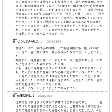
ゃに大喜びで今では仲良しのお友達ができて喜んで保育室に行き
ます。家では自分でやらないこと(自分でご飯を食べたり)も保育室
では自分でやると聞いて初めはびっくりしました！ 午前中だけの
仕事なので1日のうちのほとんどを子供たちと過ごしますし子供た
ちがかわいそうとはあまり思っていません。保育室に迎えに行っ
たときママ～と言って駆け寄ってくる娘とエヘエへと笑いながら
ハイハイで来る息子は家にいたときは感じたことがないくらいか
わいく思え、改めて子供の大切さを感じました。仕事を始めたこ
とは私にとって大きなプラスでした。
どうしたいのか。。
| 2008/06/16
働きたいけど、預けるのは嫌。しかも経済的にも、困っていな
い。きつい言い方ですが、贅沢な悩みだなぁと思ってしまいまし
た。
妊娠まで、保育園で働いていましたが、後ろ髪ひかれる思いでわ
が子を預けていた親が多かったです。
でも、決して保育園に預けるのはかわいそうではありません。で
も、あくまでも私の意見ですが必要に迫られていないのだったら
三ヶ月の子供を預けるのは検討しなおした方がいいと思います。
少し外に出たい気持ちは理解できますが、何をしたいのか一度気
持ちを整理するといいと思います。
少し辛口になってしまいましたがすみません。
仕事以外は？
| 2008/06/16
仕事でなければダメですか？子育てはこれからですよ！ 私
は預けたり任せる事に抵抗は全くなく、出産前から「子供と２人
きりの毎日が合わなかったら働くから」と言ってましたが、今は