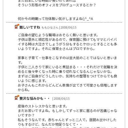
まだ日本にいる時間が長いのであれば
そういう形態のオフィスをプロデュースするとか？
何か今の時期って勿体無い気がしますよね(;^_^A
難しいですね
ももひなさん | 2008/06/15
ご自身の望むような職場はおそらく無いと思います。
子供は意外と順応性があるので、保育園に預けてもママとバイバ
イする時は大泣きでしょうが５分もするとケロッとすることも多
いようですよ。それに保育士さんはプロですから。
家事と子育て・仕事をこなすのは並大抵のことではないと思いま
す。
子供と二人きりで家にいると煮詰まる・・・それだけで就職を決
めると後々辛くなった時に乗り切れなくなるんじゃないかな。
まずはご自身がどうしたいか、気持ちの整理をつけてからでも良
いように感じます。
お子さんもこれからどんどん表情が出てきて可愛さも倍増します
からね。
贅沢な悩みかも・・
| 2008/06/15
産後のストレスかなと思います。
まだお若いですよね。もしかしてずっと家に居るのが苦痛じゃな
いですか？
私もそうなんです。赤ちゃんとずっと二人で。昼間お出かけした
りもするけど、なんだか物足りなくて・・