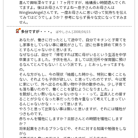
喜んで興味深々ですよ！７ヶ月ですが、結構長い時間遊んでくれ
てますよ。後はお母さんですよね～息子さんのお母さんは
WinglessAngelさんです。一度お母さんに思い切って気持ちを伝え
てみてはどうでしょうか？ 参考にならず長々な文になってすみま
せん。
多分ですが・・・。
ばやしさん | 2008/06/15
あなたが、働きに行ったとして途中で、自分でキチンと子育てを
し家事をしていない事に嫌気がさして、逆に仕事を辞めて戻ろう
とするんじゃないかと思います。
なぜならば、自分で「帰宅すれば常に母がいるという生活を中学
卒業までしました。子供を他人、ましては託児所や保育園に預け
るなんてとんでもない！という派です。」とおっしゃってますも
の。
そんな方がもし、今の現状「結婚した時から、特別に働くことも
ない、それよりも子供が欲しい、と思っていたのですが、今は常
に家にいて、外へ出るのも買い物や子供の散歩のみ。少し子育て
も落ち着いたので、働くことを望むようになりました。」
を脱却したい勢いなんじゃないかな・・・って。正直人との接す
ることが少なくなった事だったり色々重なって考えてしまってい
るんじゃないかな・・・って思います。
やろうと思って出来ない事は無いと思いますが、それには犠牲が
つきものです。
赤ちゃんを犠牲にしますか？旦那さんとの時間を犠牲にします
か？
将来起業をされるプランなどや、それに対する知識や勉強をしな
がら