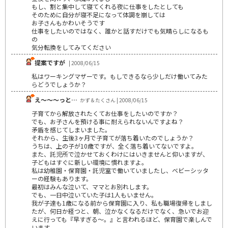
もし、割と集中して寝てくれる夜に仕事をしたとしても
そのために自分が寝不足になって体調を崩しては
お子さんもかわいそうです
仕事をしたいのではなく、誰かと話すだけでも気晴らしになるも
の
気分転換をしてみてください
提案ですが
| 2008/06/15
私はワーキングマザーです。もしできるなら少しだけ働いてみた
らどうでしょうか？
え～～～っと…
かず＆たくさん | 2008/06/15
子育てから解放されたくてお仕事をしたいのですか？
でも、お子さんを預ける事に耐えられないんですよね？
矛盾を感じてしまいました。
それから、生後3ヶ月で子育てが落ち着いたのでしょうか？
うちは、上の子が10歳ですが、全く落ち着いてないですよ。
また、託児所で泣かせておくわけにはいきませんと仰いますが、
子どもはすぐに新しい環境に慣れますよ。
私は幼稚園・保育園・託児室で働いていましたし、ベビーシッタ
ーの経験もあります。
最初はみんな泣いて、ママとお別れします。
でも、一日中泣いていた子は1人もいません。
我が子達も1歳になる前から保育園に入り、私も職場復帰をしまし
たが、何日か経つと、朝、泣かなくなるだけでなく、急いでお迎
えに行っても『早すぎる～。』と言われるほど、保育園で楽しんで
います。