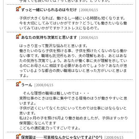
子育てでも良いのでは？って思いますが。どうですか。
ずっと一緒にいられるのは今だけ
| 2008/06/15
子供が大きくなれば、働けるし一緒にいる時間も短くなります。
今を大切にしてみてはいかがですか？どうしても働きたいなら働
いてみてはいかがですか？ストレスになるので。
あなたの気持ち次第だと思います
| 2008/06/15
はっきり言って贅沢な悩みだと思います。
働きたいのなら子供を預ける事、子供を預けたくないのなら働か
ない事です。職場も託児所もあり、夫の理解もある、あとはあな
たの気持ち次第でしょう。あなたが働く事に夫が理解を示してい
るのにお母さんに相談する必要があるのでしょうか？あなたが思
っているような都合の良い職場はないと思った方がいいと思いま
すよ。
うーん
| 2008/06/15
そんな理想の職場は難しいのでは・・・
実際仕事のときは仕事に集中できる環境のほうが働きやすいと思
いますよ。
子供が近くにいてなくたびにいってたのでは仕事にはならないと
思います。
私は2ヶ月の子を預け6月より働き始めましたが、子供はすっかり
保育園になじんでます
こどもの適応能力ってすごいですよ。
保育園は……可哀相なんかじゃないですよ(^O^)
| 2008/06/15