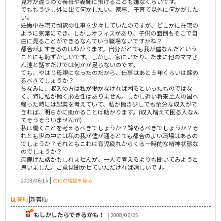
見方が違うので義母や義姉に預けることも嫌なくらいです。
でももう少し外に出て何かしたい。家事、子育て以外に何かがした
い。
妊娠中在宅で翻訳の仕事を少々していたのですが、どこかに在宅の
ように気楽にでき、しかしオフィスがあり、子供の面倒もそこで自
由に見ることができるなんていう職場ないですかね？
都合がよすぎるのはわかります。自分がとても我が儘なんだという
ことにも恥ずかしいです。しかし、家にいたり、たまに他のママさ
ん達と話すだけでは何かが足らないのです。
でも、やはり母親になったのだから、仕事はあと５年くらいは諦め
るべきでしょうか？
ちなみに、収入の方は私が働かなければ困るといったものではな
く、特に私が働く必要性はありません。しかし近い将来主人の国へ
帰った時には起業を考えていて、私が働き少しでも余分な収入がで
きれば、明らかに助かることは助かります。(収入増えて困る人なん
てそうそういませんが)
私は働くことを考えるべきでしょうか？諦めるべきでしょうか？そ
れとも世の中には私の我が儘が通るとても都合のよい職場はあるの
でしょうか？それともこれは育児疲れからくる一時的な精神状態な
のでしょうか？
馬鹿げた話かもしれませんが、一人で考えるよりも聞いてみようと
思いました。ご意見聞かせていただければ嬉しいです。
|
2008/06/15
の他の相談を見る
回答順
|
新着順
もしかしたらできるかも！
| 2008/06/25