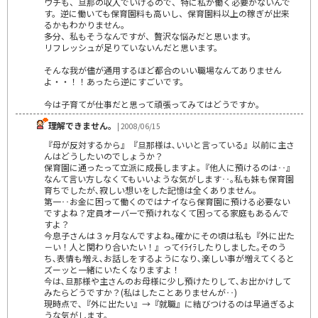
ウチも、旦那の収入でいけるので、特に私が働く必要がないんで
す。逆に働いても保育園料も高いし、保育園料以上の稼ぎが出来
るかもわかりません。
多分、私もそうなんですが、贅沢な悩みだと思います。
リフレッシュが足りていないんだと思います。
そんな我が儘が通用するほど都合のいい職場なんてありません
よ・・！！あったら逆にすごいです。
今は子育てが仕事だと思って頑張ってみてはどうですか。
理解できません｡
| 2008/06/15
『母が反対するから』『旦那様は､いいと言っている』以前に主さ
んはどうしたいのでしょうか？
保育園に通ったって立派に成長しますよ｡『他人に預けるのは‥』
なんて言い方しなくてもいいような気がします‥｡私も妹も保育園
育ちでしたが､寂しい想いをした記憶は全くありません｡
第一‥お金に困って働くのではナイなら保育園に預ける必要ない
ですよね？定員オーバーで預けれなくて困ってる家庭もあるんで
すよ？
今息子さんは３ヶ月なんですよね｡確かにその頃は私も『外に出た
－い！人と関わり合いたい！』ってｲﾗｲﾗしたりしました｡そのう
ち､表情も増え､お話しをするようになり､楽しい事が増えてくると
ズーッと一緒にいたくなりますよ！
今は､旦那様や主さんのお母様に少し預けたりして､お出かけして
みたらどうですか？(私はしたことありませんが‥)
現時点で､『外に出たい』→『就職』に結びつけるのは早過ぎるよ
うな気がします｡