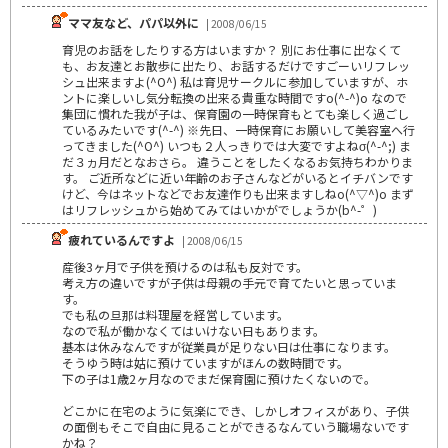
ママ友など、パパ以外に
| 2008/06/15
育児のお話をしたりする方はいますか？ 別にお仕事に出なくて
も、お友達とお散歩に出たり、お話するだけですごーいリフレッ
シュ出来ますよ(^O^) 私は育児サークルに参加していますが、ホ
ントに楽しいし気分転換の出来る貴重な時間ですo(^-^)o なので
集団に慣れた我が子は、保育園の一時保育もとても楽しく過ごし
ているみたいです(^-^) ※先日、一時保育にお願いして美容室へ行
ってきました(^O^) いつも２人っきりでは大変ですよねσ(^-^;) ま
だ３ヵ月だとなおさら。 違うことをしたくなるお気持ちわかりま
す。 ご近所などに近い年齢のお子さんなどがいるとイチバンです
けど、今はネットなどでお友達作りも出来ますしねo(^▽^)o まず
はリフレッシュから始めてみてはいかがでしょうか(b^-゜)
疲れているんですよ
| 2008/06/15
産後3ヶ月で子供を預けるのは私も反対です。
考え方の違いですが子供は母親の手元で育てたいと思っていま
す。
でも私の旦那は料理屋を経営しています。
なので私が働かなくてはいけない日もあります。
基本は休みなんですが従業員が足りない日は仕事になります。
そうゆう時は姑に預けていますがほんの数時間です。
下の子は1歳2ヶ月なのでまだ保育園に預けたくないので。
どこかに在宅のように気楽にでき、しかしオフィスがあり、子供
の面倒もそこで自由に見ることができるなんていう職場ないです
かね？