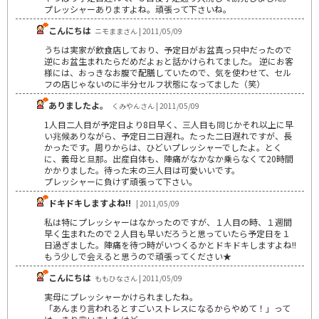
プレッシャーありますよね。頑張って下さいね。
こんにちは
ニモままさん | 2011/05/09
うちは実家が飲食店しており、予定日がお盆真っ只中だったので
逆にお盆生まれたらだめだよぉと話かけられてました。 逆にお客
様には、おっきなお腹で配膳していたので、気を使わせて、セル
フの店じゃないのに半分セルフ状態になってました（笑）
ありましたよ。
くみやんさん | 2011/05/09
1人目二人目が予定日より8日早く、三人目も同じかそれ以上に早
い兆候ありながら、予定日二日遅れ。たった二日遅れですが、長
かったです。周りからは、ひどいプレッシャーでしたよ。とく
に、義母と旦那。出産自体も、陣痛がなかなか乗らなくて20時間
かかりました。待った末の三人目は可愛いいです。
プレッシャーに負けず頑張って下さい。
ドキドキしますよね!!
| 2011/05/09
私は特にプレッシャーはなかったのですが、１人目の時、１週間
早く生まれたので２人目も早いだろうと思っていたら予定日を１
日過ぎました。陣痛を待つ時がいつくるかとドキドキしますよね!!
もう少しで会えると思うので頑張ってください★
こんにちは
ももひなさん | 2011/05/09
実母にプレッシャーかけられましたね。
「あんまり言われるとすごいストレスになるからやめて！」って