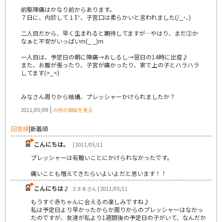
前駆陣痛はかなり前からあります。
７日に、内診して１㌢、子宮口は柔らかいと言われました(/_･､)
二人目だから、早く生まれると期待してますが…やはり、まだ②か
なぁと不安がいっぱいm(_ _)m
一人目は、予定日の朝に陣痛→おしるし→翌日の14時に出産♪
また、お腹が張ったり、子宮が痛かったり、家で上の子とハラハラ
してます(>_<)
みなさん周りから結構、プレッシャーかけられましたか？
|
2011/05/09
の他の相談を見る
回答順
|
新着順
こんにちは。
| 2011/05/11
プレッシャーは有難いことにかけられなかったです。
痛いことも増えてきたらいよいよだと思います！！
こんにちは♪
３８６さん | 2011/05/11
もうすぐ赤ちゃんに会えるの楽しみですね♪
私は予定日より早かったからか周りからのプレッシャーはなかっ
たのですが、友達が私より1週間後の予定日の子がいて、なんだか