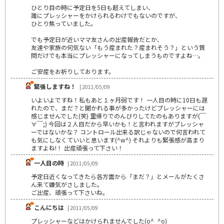
ひとり目の時に予定日を5日も超えてしまい、
誰にプレッシャーをかけられるわけでもないのですが、
ひとり焦っていました。
でも予定日が近いママ友さんの出産報告だとか、
友達や家族の何気ない「もう産まれた？産まれそう？」という質
問だけでも本当にプレッシャーになってしまうものですよね…。
ご安産をお祈りしております。
緊張しますね！
| 2011/05/09
いよいよですね！私もあと１ヶ月弱です！ 一人目の時に10日も遅
れたので、まだ？と聞かれる事が多かったけどプレッシャーには
感じませんでした(笑) 里帰りでのんびりしてたのもありますが(￣
∀￣;) 今回は２人目だから早いかも！と言われますがプレッシャ
ーではないかな？ コントロール出来る訳じゃないので何言われて
も気にしなくていいと思います(^w^) それよりも緊張感が高まり
ますよね!！ 出産頑張って下さい！
一人目の時
| 2011/05/09
予定日近くなってきたら各方面から「まだ？」とメールがたくさ
ん来て嫌気がさしました。
ご出産、頑張って下さいね。
こんにちは
| 2011/05/09
プレッシャーなどはかけられませんでした(o^_^o)