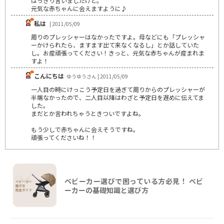
はっきり言いましたけど。
元気な赤ちゃんに会えますように♪
私は
| 2011/05/09
周りのプレッシャーはなかったですよ。母などにも「プレッシャ
ーかけられたら、ますます出て来なくなるし」とか話していた
し。お産頑張ってください！きっと、元気な赤ちゃんが産まれま
すよ！
こんにちは
ゆうゆうさん | 2011/05/09
一人目の時にけっこう予定日を過ぎて周りからのプレッシャーが
半端なかったので、二人目以降はわざと予定日を遅めに伝えてま
した。
まだとか言われちゃうときついですよね。
もう少しで赤ちゃんに会えそうですね。
頑張ってくださいね！！
ベビーカー選びで困っている方必見！ ベビ
ーカーの基礎知識と選び方