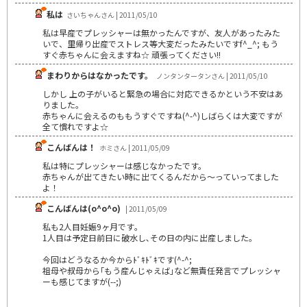
私は
さいちゃんさん | 2011/05/10
私は早産でプレッシャーは無かったんですが、友人があったみた
いで、里帰り出産でストレス等大変だったみたいですf^_^; もう
すぐ赤ちゃんに会えますね☆ 頑張ってください!!
まわりからはなかったです。
ノンタンタータンさん | 2011/05/10
しかし 上の子がいると緊急の場合に対応できるかという不安はあ
りました。
赤ちゃんに会えるのももうすぐですね(^-^)しばらくは大変ですが
全て慣れですよ☆
こんばんは！
ホミさん | 2011/05/09
私は特にプレッシャーは感じなかったです。
赤ちゃんが出てきたい時に出てくるんだから～っていってました
よ！
こんばんは(o^o^o)
| 2011/05/09
私も2人目妊娠9ヶ月です｡
1人目は予定日前日に破水し､その日の内に出産しました｡
今回はどうなるか今からﾄﾞｷﾄﾞｷです(^-^;
祖母や叔母から｢もう産んじゃえば｣など無責任発言でプレッシャ
ーも感じてますが(--;)