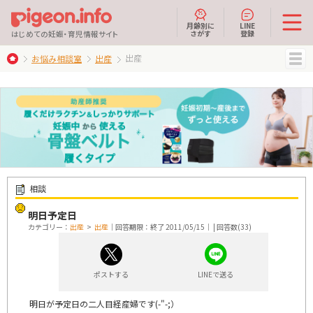
月齢別に
LINE
さがす
登録
はじめての妊娠・育児情報サイト
出産
お悩み相談室
出産
MENU
相談
明日予定日
カテゴリー：
出産
>
出産
｜回答期限：終了 2011/05/15｜ | 回答数(33)
ポストする
LINEで送る
明日が予定日の二人目経産婦です(-"-;）