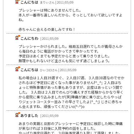
こんにちは
まりぃさん | 2011/05/09
プレッシャーは特にありませんでした。
本人が一番待ち遠しいんだから、そっとしておいて欲しいですよ
ね。
赤ちゃんに会えるの楽しみですね！
こんにちわ
| 2011/05/09
プレッシャーかけられました。結局五日遅れでしたが義母さんか
ら毎日のように電話がかかってきて辛かったです。
予定日はあくまでも予定だからと思って乗りきりました。
無理かもしれないけど主さんも気にせず過ごしましょう。
こんにちは
ひぃコロさん | 2011/05/09
私の場合は１人目39週すぐ、２人目37週、３人目38週なのでせか
されるほど予定日に近くなった事がありませんf^_^; ２人目はち
ょっと特殊事情があった事もありますが、出産はあっという間で
した。 ３人目は２人目でのんびり構えすぎた経験からかなり早く
から産院に乗り込みましたが(笑)陣痛が波に乗り出したらやっぱ
りジェットコースター並み？の早さでしたよ(^_^;) じきに赤ちゃ
ん会えますね、頑張ってくださいo(^-^)o
ありました
| 2011/05/09
あまりの実親と旦那のプレッシャーに予定日に検診した時に陣痛
が来なければ３日後に入院予約の話をしました。
やっぱり予定日遅れて、３日後予定通り入院して誘発しました。