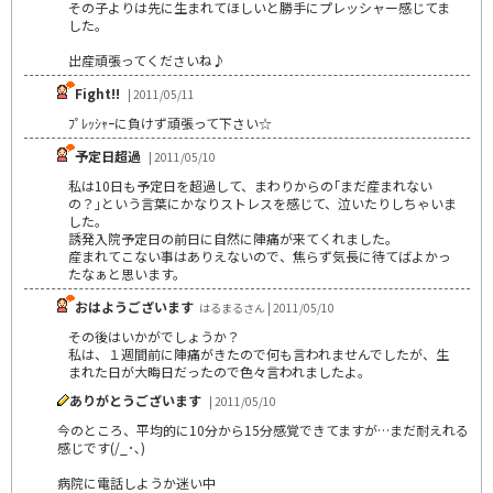
その子よりは先に生まれてほしいと勝手にプレッシャー感じてま
した。
出産頑張ってくださいね♪
Fight!!
| 2011/05/11
ﾌﾟﾚｯｼｬｰに負けず頑張って下さい☆
予定日超過
| 2011/05/10
私は10日も予定日を超過して、まわりからの｢まだ産まれない
の？｣という言葉にかなりストレスを感じて、泣いたりしちゃいま
した。
誘発入院予定日の前日に自然に陣痛が来てくれました。
産まれてこない事はありえないので、焦らず気長に待てばよかっ
たなぁと思います。
おはようございます
はるまるさん | 2011/05/10
その後はいかがでしょうか？
私は、１週間前に陣痛がきたので何も言われませんでしたが、生
まれた日が大晦日だったので色々言われましたよ。
ありがとうございます
| 2011/05/10
今のところ、平均的に10分から15分感覚できてますが…まだ耐えれる
感じです(/_･､)
病院に電話しようか迷い中