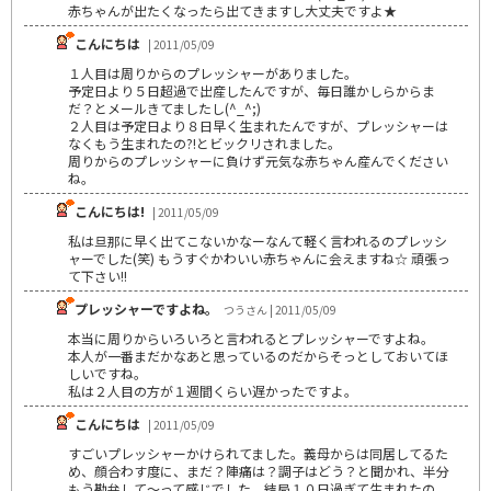
赤ちゃんが出たくなったら出てきますし大丈夫ですよ★
こんにちは
| 2011/05/09
１人目は周りからのプレッシャーがありました。
予定日より５日超過で出産したんですが、毎日誰かしらからま
だ？とメールきてましたし(^_^;)
２人目は予定日より８日早く生まれたんですが、プレッシャーは
なくもう生まれたの?!とビックリされました。
周りからのプレッシャーに負けず元気な赤ちゃん産んでください
ね。
こんにちは!
| 2011/05/09
私は旦那に早く出てこないかなーなんて軽く言われるのプレッシ
ャーでした(笑) もうすぐかわいい赤ちゃんに会えますね☆ 頑張っ
て下さい!!
プレッシャーですよね。
つうさん | 2011/05/09
本当に周りからいろいろと言われるとプレッシャーですよね。
本人が一番まだかなあと思っているのだからそっとしておいてほ
しいですね。
私は２人目の方が１週間くらい遅かったですよ。
こんにちは
| 2011/05/09
すごいプレッシャーかけられてました。義母からは同居してるた
め、顔合わす度に、まだ？陣痛は？調子はどう？と聞かれ、半分
もう勘弁して～って感じでした。結局１０日過ぎて生まれたの