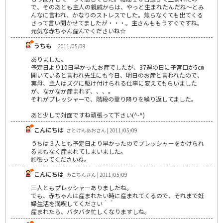
で、そのあとも主人の親戚からは、やっと生まれたんだね～とみ
んなに言われ、かなりのストレスでした。焦らなくても出てくる
さって言い聞かせてましたが・・・。主さんももうすぐですね。
元気な赤ちゃん産んでくださいね☆
うちも
| 2011/05/09
ありました。
予定日より10日早かったお産でしたが、37週の日に子宮口が5㎝
開いていると言われ先生にも今日、明日のお産と言われたので、
実母、主人はズグに駆け付けられる仕事に変えてもらいました
が、なかなか産まれず、、、。
それがプレッシャーで、階段の登り降りを繰り返してました。
あと少しで対面ですね頑張って下さい(^-^)
こんにちは
さとけんあおさん | 2011/05/09
うちは３人とも予定日より早かったのでプレッシャーをかけられ
るまもなく産まれてしまいました。
頑張ってくださいね。
こんにちは
みこちんさん | 2011/05/09
三人ともプレッシャーありましたね。
でも、赤ちゃんは産まれたい時に産まれてくるので、それまで妊
婦生活を満喫してください＾＾
産まれたら、バタバタ忙しくなりますしね。