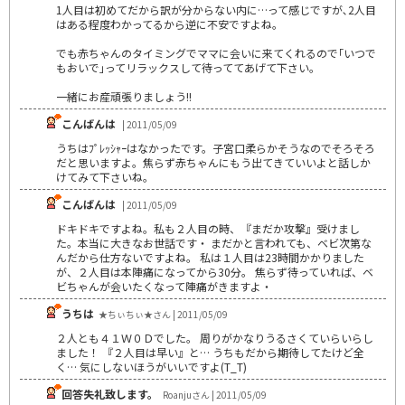
1人目は初めてだから訳が分からない内に…って感じですが､2人目
はある程度わかってるから逆に不安ですよね｡
でも赤ちゃんのタイミングでママに会いに来てくれるので｢いつで
もおいで｣ってリラックスして待っててあげて下さい｡
一緒にお産頑張りましょう!!
こんばんは
| 2011/05/09
うちはﾌﾟﾚｯｼｬｰはなかったです。子宮口柔らかそうなのでそろそろ
だと思いますよ。焦らず赤ちゃんにもう出てきていいよと話しか
けてみて下さいね。
こんばんは
| 2011/05/09
ドキドキですよね。私も２人目の時、『まだか攻撃』受けまし
た。本当に大きなお世話です・ まだかと言われても、ベビ次第な
んだから仕方ないですよね。 私は１人目は23時間かかりました
が、２人目は本陣痛になってから30分。 焦らず待っていれば、ベ
ビちゃんが会いたくなって陣痛がきますよ・
うちは
★ちぃちぃ★さん | 2011/05/09
２人とも４１Ｗ０Ｄでした。 周りがかなりうるさくていらいらし
ました！ 『２人目は早い』と… うちもだから期待してたけど全
く… 気にしないほうがいいですよ(T_T)
回答失礼致します。
Roanjuさん | 2011/05/09