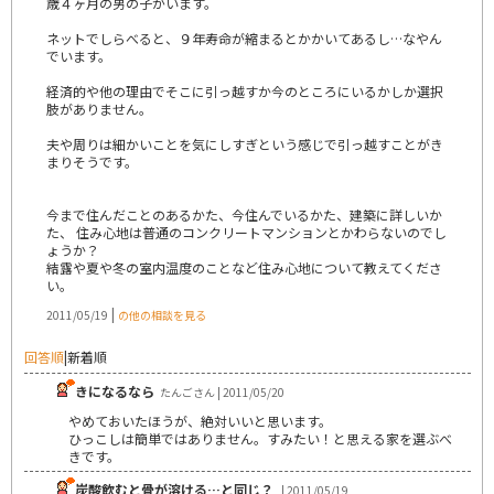
歳４ヶ月の男の子がいます。
ネットでしらべると、９年寿命が縮まるとかかいてあるし…なやん
でいます。
経済的や他の理由でそこに引っ越すか今のところにいるかしか選択
肢がありません。
夫や周りは細かいことを気にしすぎという感じで引っ越すことがき
まりそうです。
今まで住んだことのあるかた、今住んでいるかた、建築に詳しいか
た、 住み心地は普通のコンクリートマンションとかわらないのでし
ょうか？
結露や夏や冬の室内温度のことなど住み心地について教えてくださ
い。
|
2011/05/19
の他の相談を見る
回答順
|
新着順
きになるなら
たんごさん | 2011/05/20
やめておいたほうが、絶対いいと思います。
ひっこしは簡単ではありません。すみたい！と思える家を選ぶべ
きです。
炭酸飲むと骨が溶ける…と同じ？
| 2011/05/19