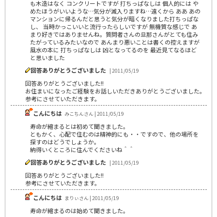
も木造はなく コンクリートですが 打ちっぱなしは 個人的には や
めたほうがいいような…気分が滅入りますね…遠くから ああ あの
マンションに帰るんだと思うと気分が暗くなりました打ちっぱな
し、 当時かっこいいと流行ったらしいですが 無機質な感じで あ
まり好きではありませんね。質問者さんの旦那さんがとても住み
たがっているみたいなので あんまり悪いことは書くの控えますが
風水の本に 打ちっぱなしは 凶となってるのを 最近見てなるほど
と思いました
回答ありがとうございました
| 2011/05/19
回答ありがとうございました!!
お住まいになったご経験をお話しいただきありがとうございました。
参考にさせていただきます。
こんにちは
みこちんさん | 2011/05/19
寿命が縮まるとは初めて聞きました。
ともかく、心配で住むのは精神的にも・・ですので、他の場所を
探すのはどうでしょうか。
納得いくところに住んでくださいね＾＾
回答ありがとうございました
| 2011/05/19
回答ありがとうございました!!
参考にさせていただきます。
こんにちは
まりぃさん | 2011/05/19
寿命が縮まるのは始めて聞きました。