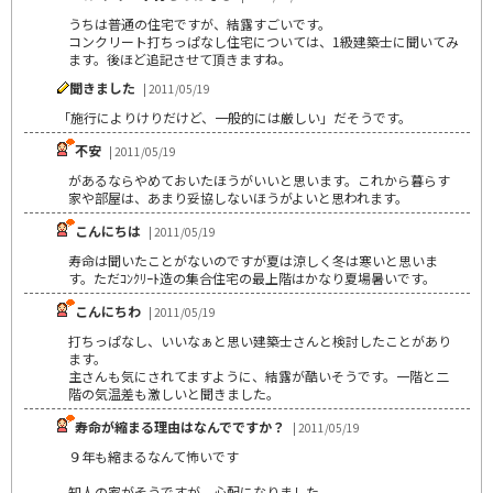
うちは普通の住宅ですが、結露すごいです。
コンクリート打ちっぱなし住宅については、1級建築士に聞いてみ
ます。後ほど追記させて頂きますね。
聞きました
| 2011/05/19
「施行によりけりだけど、一般的には厳しい」だそうです。
不安
| 2011/05/19
があるならやめておいたほうがいいと思います。これから暮らす
家や部屋は、あまり妥協しないほうがよいと思われます。
こんにちは
| 2011/05/19
寿命は聞いたことがないのですが夏は涼しく冬は寒いと思いま
す。ただｺﾝｸﾘｰﾄ造の集合住宅の最上階はかなり夏場暑いです。
こんにちわ
| 2011/05/19
打ちっぱなし、いいなぁと思い建築士さんと検討したことがあり
ます。
主さんも気にされてますように、結露が酷いそうです。一階と二
階の気温差も激しいと聞きました。
寿命が縮まる理由はなんでですか？
| 2011/05/19
９年も縮まるなんて怖いです
知人の家がそうですが、心配になりました