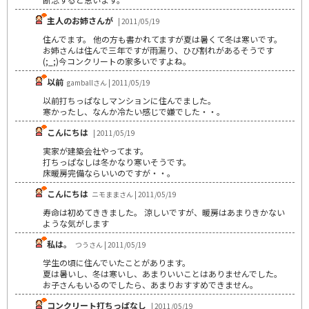
主人のお姉さんが
| 2011/05/19
住んでます。 他の方も書かれてますが夏は暑くて冬は寒いです。
お姉さんは住んで三年ですが雨漏り、ひび割れがあるそうです
(;_;)今コンクリートの家多いですよね。
以前
gamballさん | 2011/05/19
以前打ちっぱなしマンションに住んでました。
寒かったし、なんか冷たい感じで嫌でした・・。
こんにちは
| 2011/05/19
実家が建築会社やってます。
打ちっぱなしは冬かなり寒いそうです。
床暖房完備ならいいのですが・・。
こんにちは
ニモままさん | 2011/05/19
寿命は初めてききました。 涼しいですが、暖房はあまりきかない
ような気がします
私は。
つうさん | 2011/05/19
学生の頃に住んでいたことがあります。
夏は暑いし、冬は寒いし、あまりいいことはありませんでした。
お子さんもいるのでしたら、あまりおすすめできません。
コンクリート打ちっぱなし
| 2011/05/19