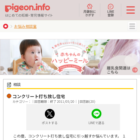
月齢別に
LINE
さがす
登録
はじめての妊娠・育児情報サイト
お悩み相談室
MENU
相談
コンクリート打ち放し住宅
カテゴリー：｜回答期限：終了 2011/05/20｜ | 回答数(20)
ポストする
LINEで送る
この度、コンクリート打ち放し住宅に引っ越すか悩んでいます。 １