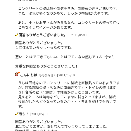
コンクリートの壁は熱や冷気を含み、冷暖房のききが悪いです。
また、湿気が多くなりがちで、しっかり換気!!が大事です。
あと、小さいお子さんがみえるなら、コンクリートの壁って打つ
と危なそうなイメージがあります。
回答ありがとうございました。
| 2011/05/19
回答ありがとうございました。
１年住んでいらっしゃったのですね。
悪いことはでてきてもいいことはでてこない感じですね…(^o^;
貴重な体験談ありがとうございました！
こんにちは
ももひなさん | 2011/05/19
うちは団地なのでコンクリートに壁紙を直接貼っているようです
が、寝る部屋の壁（ちなみに南向きです）・トイレの壁（北向
き）台所の壁（北向き）の結露がけっこう酷いです。
見えるところは消毒などしてこまめに拭きとってますが、壁紙一
枚剥がしたらどうなっているのか・・・考えるだけでも怖いで
す。
南も!!
| 2011/05/19
回答ありがとうございました。
北はわかりますが、南もなんてびっくりしてしまいました。
壁の結露、気になりますね。