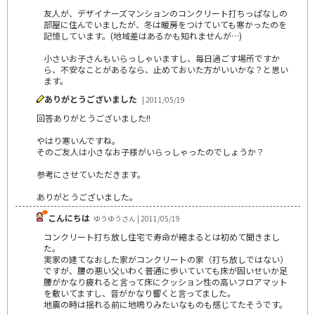
友人が、デザイナーズマンションのコンクリート打ちっぱなしの
部屋に住んでいましたが、冬は暖房をつけていても寒かったのを
記憶しています。(地域差はあるかも知れませんが…)
小さいお子さんもいらっしゃいますし、毎日過ごす場所ですか
ら、不安なことがあるなら、止めておいた方がいいかな？と思い
ます。
ありがとうございました
| 2011/05/19
回答ありがとうございました!!
やはり寒いんですね。
そのご友人は小さなお子様がいらっしゃったのでしょうか？
参考にさせていただきます。
ありがとうございました。
こんにちは
ゆうゆうさん | 2011/05/19
コンクリート打ち放し住宅で寿命が縮まるとは初めて聞きまし
た。
実家の建てなおした家がコンクリートの家（打ち放しではない）
ですが、腰の悪い父いわく普通に歩いていても床が固いせいか足
腰がかなり疲れると言って床にクッション性の高いフロアマット
を敷いてますし、音がかなり響くと言ってました。
地震の時は揺れる前に地鳴りみたいなものも感じてたそうです。