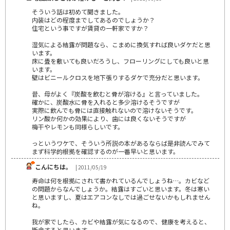
そういう話は初めて聞きました。
内装はどの程度までしてあるのでしょうか？
住宅という事ですが賃貸の一軒家ですか？
湿気による結露が問題なら、こまめに換気すれば良いダケだと思
います。
床に畳を敷いても良いだろうし、フローリングにしても良いと思
います。
壁はビニールクロスを地下張りするダケで充分だと思います。
昔、母がよく『炭酸を飲むと骨が溶ける』と言っていました。
確かに、炭酸水に骨を入れると多少溶けるそうですが
実際に飲んでも骨には直接触れないので溶けないそうです。
リン酸か何かの効果により、歯には良くないそうですが
梅干やレモンも同様らしいです。
っというワケで、そういう所説の本があるならば是非読んでみて
まず科学的根拠を確認するのが一番早いと思います。
こんにちは。
| 2011/05/19
寿命は何を根拠にされて書かれているんでしょうね…。カビなど
の問題からなんでしょうか。結露はすごいと思います。冬は寒い
と思いますし、夏はエアコンなしでは過ごせないかもしれません
ね。
我が家でしたら、カビや結露が気になるので、健康を考えると、
断念すると思います。