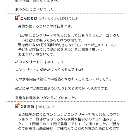
ありがとうございました。
こんにちは
かず＆たくさん | 2011/05/19
寿命が縮まるというのは初耳です。
我が家はコンクリート打ちっぱなしではありませんが、コンクリ
ートに壁紙が張ってあるだけの状態です。
壁を飾れない(釘や画鋲が刺さらない)し、カビが生えやすいし、
子どもが寝返りして壁に頭をぶつけると物凄く痛いし…
あまりいい事ないです。
コンクリートに
| 2011/05/19
コンクリートに壁紙だけってあるんですね!!
その家も内装は壁紙で中断熱とかされてると思っていました。
確かに子供が壁に頭ぶつけたりしてるので(^_^;危険ですね。
貴重な体験談ありがとうございました。
２５年前
| 2011/05/19
父の職場が借りたマンションがコンクリート打ちっぱなしのマン
ションで、職場が借りてるから家賃が格安なので３年住みまし
た。１１階建ての１１階で震度１でもすごく揺れました。（昔な
ので耐震性も基準緩い）沖縄なんで台風の対策のためにどの住宅