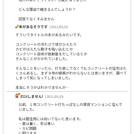
どんな理由で縮まるんでしょうか？
回答でなくすみません
本があるそうです
| 2011/05/19
そういうタイトルの本があるみたいです。
コンクリートの冷たさで体がひえたり
カビがはえたら胞子を吸い込むとか
コンクリート自体が放射能をだしているとか
そんなことがかかれていました。
そんなことをいったら、打ち放しでなくてもコンクリートの住宅はた
くさんあるし、まず９年の根拠がわからないとは思いますが、調べて
しまって気になってしまいました。
本当にそうかはわかりませんが…
ｵｽｽﾒしません!
| 2011/05/19
以前、１年コンクリート打ちっぱなしの賃貸マンションに住んで
いました。
私は居住用には向いてないと思います。
・夏は暑く、冬は寒い
・カビ問題
に困ります。