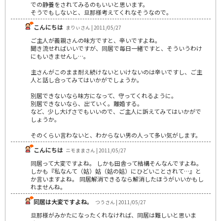
での静養をされてみるのもいいと思います。
そうでもしないと、旦那様考えてくれなそうなので。
こんにちは
まりぃさん | 2011/05/27
ご主人が義親さんの味方ですと、辛いですよね。
聞き流せればいいですが、同居で毎日一緒ですと、そういうわけ
にもいきませんし…。
主さんがこのまま耐え続けないといけないのは辛いですし、ご主
人と話し合ってみてはいかがでしょうか。
別居できないなら味方になって、守ってくれるように。
別居できないなら、出ていく。離婚する。
など、少し大げさでもいいので、ご主人に訴えてみてはいかがで
しょうか。
そのくらい言わないと、わからない男の人って多い気がします。
こんにちは
ニモままさん | 2011/05/27
同居って大変ですよね。 しかも田舎って結構そんなんですよね。
しかも『私なんて（姑）姑（姑の姑）にひどいことされて…』と
か言いますよね。 同居解消できるなら解消したほうがいいかもし
れませんね。
同居は大変ですよね。
つうさん | 2011/05/27
旦那様がみかたになったくれなければ、同居は難しいと思いま