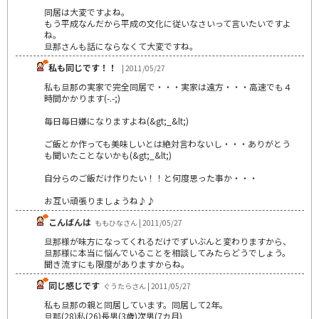
同居は大変ですよね。
もう平成なんだから平成の文化に従いなさいって言いたいですよ
ね。
旦那さんも話にならなくて大変ですね。
私も同じです！！
| 2011/05/27
私も旦那の実家で完全同居で・・・実家は遠方・・・高速でも４
時間かかります(-.-;)
毎日毎日嫌になりますよね(&gt;_&lt;)
ご飯とか作っても美味しいとは絶対言わないし・・・ありがとう
も聞いたことないかも(&gt;_&lt;)
自分らのご飯だけ作りたい！！と何度思った事か・・・
お互い頑張りましょうね♪♪
こんばんは
ももひなさん | 2011/05/27
旦那様が味方になってくれるだけでずいぶんと変わりますから、
旦那様に本当に悩んでいることを相談してみたらどうでしょう。
聞き流すにも限度がありますからね。
同じ感じです
ぐうたらさん | 2011/05/27
私も旦那の親と同居しています。同居して2年。
旦那(28)私(26)長男(3歳)次男(7カ月)