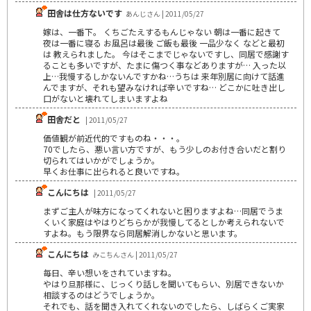
田舎は仕方ないです
あんじさん | 2011/05/27
嫁は、一番下。 くちごたえするもんじゃない 朝は一番に起きて
夜は一番に寝る お風呂は最後 ご飯も最後 一品少なく などと最初
は 教えられました。 今はそこまでじゃないですし、同居で感謝す
ることも多いですが、たまに傷つく事などありますが… 入った以
上…我慢するしかないんですかね…うちは 来年別居に向けて話進
んでますが、それも望みなければ辛いですね… どこかに吐き出し
口がないと壊れてしまいますよね
田舎だと
| 2011/05/27
価値観が前近代的ですものね・・・。
70でしたら、悪い言い方ですが、もう少しのお付き合いだと割り
切られてはいかがでしょうか。
早くお仕事に出られると良いですね。
こんにちは
| 2011/05/27
まずご主人が味方になってくれないと困りますよね…同居でうま
くいく家庭はやはりどちらかが我慢してるとしか考えられないで
すよね。もう限界なら同居解消しかないと思います。
こんにちは
みこちんさん | 2011/05/27
毎日、辛い想いをされていますね。
やはり旦那様に、じっくり話しを聞いてもらい、別居できないか
相談するのはどうでしょうか。
それでも、話を聞き入れてくれないのでしたら、しばらくご実家