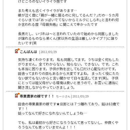
けどころのないイライラ感です
また考えも古くイライラがあります…
娘が泣く度に｢親が一緒に居るのに何してるんだ？｣だの…５カ月
ぐらいまでは｢おっぱいでてないからミルクにしられ｣と言われ何
か言われる度『母親失格』に聞こえて辛かったです
長男だし、いづれは～と言われていたので始めから同居しました
が譲れるものなら弟くん(家以外の生活は厳しいタイプ？)に譲り
たいです(笑
こんばんは
| 2011/05/29
気持ち凄くわかります。 私も同居してます。うちは全く何もした
がりません。全てわからない。知らない。できない。です。これ
も本当に困ります。子供が熱を出しても口だけ心配なだけです。
田舎ってまわりの目もあるから大変ですよね。 まったく役にたた
ない訳でもないからと言い聞かせて日々生活してます(笑)。 子供
にとっては祖父母がいる環境は良いと思うので、お互いに適当に
聞き流しながらやっていきましょう。
専業農家の嫁です！！
ちー☆さん | 2011/05/29
田舎の専業農家の嫁です★旦那とは７つ離れており、姑は63歳で
す！！
姑ってなんで好きになれないんでしょうね…
でも、私は最初から好きになろうなんて思ってないし、仲良くや
ろうなんても思っていませんよ！！！