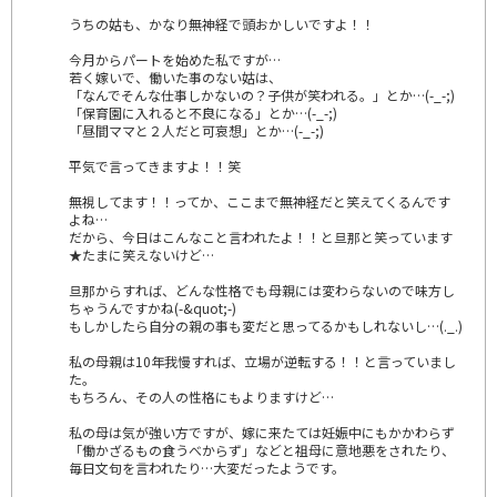
うちの姑も、かなり無神経で頭おかしいですよ！！
今月からパートを始めた私ですが…
若く嫁いで、働いた事のない姑は、
「なんでそんな仕事しかないの？子供が笑われる。」とか…(-_-;)
「保育園に入れると不良になる」とか…(-_-;)
「昼間ママと２人だと可哀想」とか…(-_-;)
平気で言ってきますよ！！笑
無視してます！！ってか、ここまで無神経だと笑えてくるんです
よね…
だから、今日はこんなこと言われたよ！！と旦那と笑っています
★たまに笑えないけど…
旦那からすれば、どんな性格でも母親には変わらないので味方し
ちゃうんですかね(-&quot;-)
もしかしたら自分の親の事も変だと思ってるかもしれないし…(._.)
私の母親は10年我慢すれば、立場が逆転する！！と言っていまし
た。
もちろん、その人の性格にもよりますけど…
私の母は気が強い方ですが、嫁に来たては妊娠中にもかかわらず
「働かざるもの食うべからず」などと祖母に意地悪をされたり、
毎日文句を言われたり…大変だったようです。