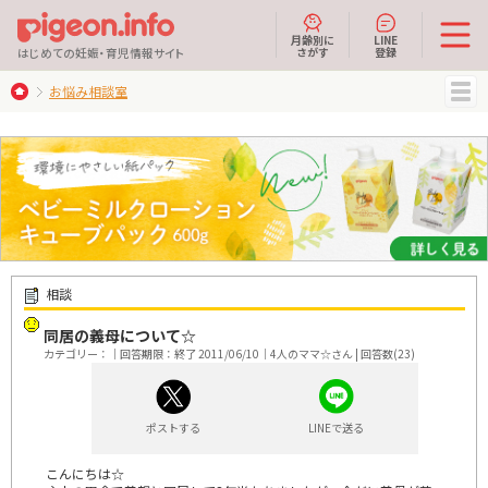
月齢別に
LINE
さがす
登録
はじめての妊娠・育児情報サイト
お悩み相談室
MENU
相談
同居の義母について☆
カテゴリー：｜回答期限：終了 2011/06/10｜4人のママ☆さん | 回答数(23)
ポストする
LINEで送る
こんにちは☆