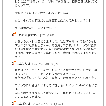
しかし10年我慢すれば、祖母も年を取るし、自分自身も馴れてく
るそうです。
衝突できるだけいいかもしれないですね★
もし、それでも無理だったら旦那と話合ってみましょう！！
良い事書けなくてすいません！！
うちも同居です。
| 2011/05/28
いろいろストレス溜まりますよね。私は何か言われてもイラッと
するときは返事もしません。聞き流してます。ただ、うちは食事
だけは別なので楽ですが。旦那様には味方になってもらいたいで
すよね。主さまの考えを真剣にもう一度話し合われてはどうです
か？
こんにちは
たんごさん | 2011/05/28
私の母がそうでした。今年、祖母が８４歳で亡くなったので、母
はきっと６０にしてやっと解放されたようです。
まだまだ長いですよ。あと１５年もこのままでたえられますか？
早いうちに旦那さんとまじめに話し合ったほうがいいとおもいま
す。
向こうはもう変わることがないし、子供も大きくなっていくし、
いいことありません。
こんばんは
ちゃんくんさん | 2011/05/28