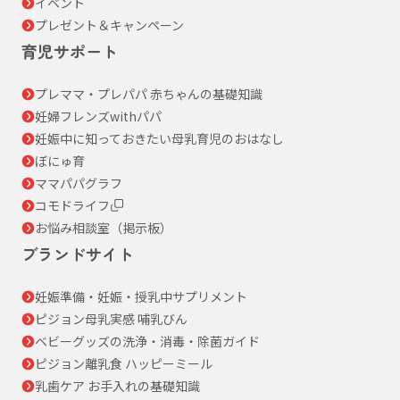
イベント
プレゼント＆キャンペーン
育児サポート
プレママ・プレパパ 赤ちゃんの基礎知識
妊婦フレンズwithパパ
妊娠中に知っておきたい母乳育児のおはなし
ぼにゅ育
ママパパグラフ
コモドライフ
お悩み相談室（掲示板）
ブランドサイト
妊娠準備・妊娠・授乳中サプリメント
ピジョン母乳実感 哺乳びん
ベビーグッズの洗浄・消毒・除菌ガイド
ピジョン離乳食 ハッピーミール
乳歯ケア お手入れの基礎知識