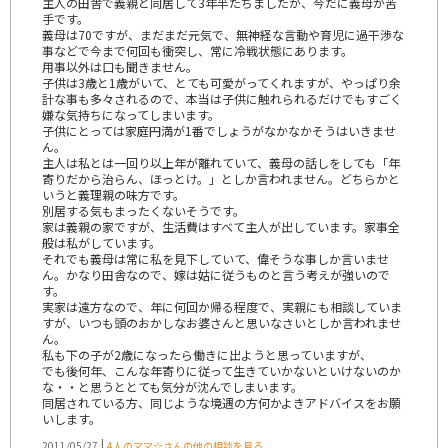
主人の田舎で義親と同居して3年半たちましたが、今だに義母が苦
手です。
義母は70ですが、まだまだ元気で、無神経な言動や育児に過干渉な
事などで今まで何回も衝突し、常に冷戦状態にあります。
用事以外は口も聞きません。
子供は3歳と1歳がいて、とても可愛がってくれますが、やっぱり余
計な事も多々されるので、本当は子供に触れられるだけでもすごく
嫌な気持ちになってしまいます。
子供にとっては家庭円満が1番でしょうがなかなかそうはいきませ
ん。
主人は私とは一回り以上年が離れていて、義母の話しをしても「年
寄りだから治らん、ほっとけ。」としか言われません。どちらかと
いうと義理親の味方です。
別居する気もまったくないそうです。
家は義親の家ですが、生活費はすべて主人が出しています。家事全
般は私がしています。
それでも義母は常に私を見下していて、偉そうな事しか言いませ
ん。かなり田舎なので、嫁は姑に従うものと言う考えが強いので
す。
実家は遠方なので、年に何回か帰る程度で、実親にも相談していま
すが、いつも頭のおかしなお婆さんと思いなさいとしか言われませ
ん。
私も下の子が2歳になったら働きに出ようと思っていますが、
でも後何年、こんな年寄りに従って生きていかないといけないのか
な・・と思うととても気分が沈んでしまいます。
同居されている方、同じような境遇の方何かよきアドバイスをお願
いします。
|
2011/05/27
4人のママ☆さんの他の相談を見る