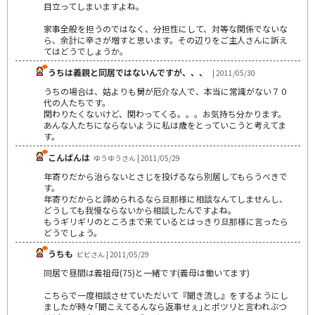
目立ってしまいますよね。
家事全般を担うのではなく、分担性にして、対等な関係でないな
ら、余計に辛さが増すと思います。その辺りをご主人さんに訴え
てはどうでしょうか。
うちは義親と同居ではないんですが、、、
| 2011/05/30
うちの場合は、姑よりも舅が厄介な人で、本当に常識がない７０
代の人たちです。
関わりたくないけど、関わってくる。。。お気持ち分かります。
あんな人たちにならないように私は歳をとっていこうと考えてま
す。
こんばんは
ゆうゆうさん | 2011/05/29
年寄りだから治らないとさじを投げるなら別居してもらうべきで
す。
年寄りだからと諦められるなら旦那様に相談なんてしませんし、
どうしても我慢ならないから相談したんですよね。
もうギリギリのところまで来ているとはっきり旦那様に言ったら
どうでしょう。
うちも
ビビさん | 2011/05/29
同居で昼間は義祖母(75)と一緒です(義母は働いてます)
こちらで一度相談させていただいて『聞き流し』をするようにし
ましたが時々｢聞こえてるんなら返事せぇ｣とポツリと言われぶつ