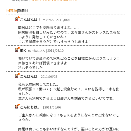
回答順
|
新着順
こんばんは！
ホミさん | 2011/06/10
同居はどこでも問題ありますよね。。。
同居解消も難しいみたいなので、常々主さんがストレスたまらな
いように発散してくださいね！
ここで愚痴を言うだけでもすっきりしますよ！
働く
gamballさん | 2011/06/10
働いていてお金貯めて家を出ることを目標にがんばりましょう！
目標さえあれば我慢できますよ
私もそうでした
こんばんは
| 2011/06/08
私も以前同居してました。
私が頑張って働いて引っ越し資金貯めて、旦那を説得して家を出
ました。
主さんも別居できるよう旦那さんを説得できるといいですね。
こんにちは。
| 2011/06/06
ご主人さんに親身になってもらえるようになんとか出来ないでし
ょうか。
同居は良いことも多いはずなんですが、悪いことの方がお互いに