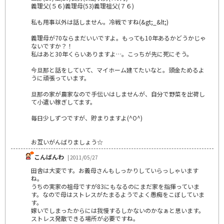
義理父(５６)義理母(53)義理祖父(７６)
私も用事以外は話しません。冷戦ですね(&gt;_&lt;)
義理母が70ならまだいいですよ。もっても10年あるかどうかじゃ
ないですか？！
私はあと30年くらいありますよ…。こっちが先に死にそう。
今旦那と話をしていて、マイホーム建てたいなと。頭金ためるよ
うに頑張っています。
旦那の家が農家なので手伝いはしませんが、自分で野菜を出荷し
て小遣い稼ぎしてます。
毎日少しずつですが、貯まりますよ(^O^)
お互いがんばりましょう☆
こんばんわ
| 2011/05/27
田舎は大変です。お義母さんもしっかりしていらっしゃいます
ね。
うちの実家の祖母ですが83にもなるのにまだ家を指揮っていま
す。なので母はストレスがたまるようでよく愚痴をこぼしていま
す。
嫁いでしまったからには我慢するしかないのかなぁと思います。
ストレス発散できる場所が必要ですね。