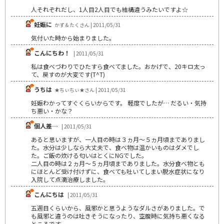
人それぞれだし、1人目2人目でも結構違うみたいですよ☆
妊娠に
かず＆たくさん | 2011/05/31
気付いた時から始まりました。
こんにちわ！
| 2011/05/31
私は食べづわりでひたすら食べてました。おかげで、20キロ太っ
て、戻すのが大変です(T^T)
うちは
★ちぃちぃ★さん | 2011/05/31
妊娠わかってすぐくらいからです。 軽度でしたが… だるい・気持
ち悪い・かな？
個人差…
| 2011/05/31
あると思いますが、一人目の時は３ヵ月～５ヵ月頃までありまし
た。水分は少しなら大丈夫で、食べ物は温かいものはダメでし
た。ご飯の炊ける匂いはとくにNGでした。
二人目の時は２ヵ月～５ヵ月頃までありました。水分食べ物とも
にほとんど受け付けずに、食べても吐いてしまい脱水症状になり
入院して点滴治療しました。
こんにちは
| 2011/05/31
五週目くらいから、風邪かと思うようなダルさがありました。で
も風邪と違うのは吐きそうになったり、空腹時に気持ち悪くなる
ところです。