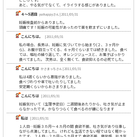
あと、やる気がでなくて、イライラする感じがありました。
４～5週目
yuihappyさん | 2011/05/31
妊娠検査前からありました。
頭痛です！妊娠の可能性があったので薬を飲まずにいました。
こんにちは。
| 2011/05/31
私の場合、長男は、妊娠に気づいてから始まり(２、３ヶ月か
ら)、お腹が目立ってくる、６ヶ月ぐらいまでは続きました。 食べ
ては、嘔吐の繰り返しで、オレンジジュースと、お菓子ばっかり
食べてました。 次男は、全く無くて、食欲抑えるの必死でした。
こんにちは
かさまっちさん | 2011/05/31
私は4週くらいから悪阻がありました。
食べづわりや車で吐いたりしてました
安定期くらいからおさまりました。
こんにちは
| 2011/05/31
妊娠気付いて（生理予定日）二週間後あたりから、吐き気が止ま
らなかったです。かなりつらくて食べるのが嫌になります
私は
| 2011/05/31
１人目…妊娠３カ月～４カ月の間 食欲不振、吐き気があり仕事し
ながら点滴してました。 けれども生活できない程ではなく軽かっ
たです。 ２人目…２カ月～５カ月まで 食欲不振、倦怠感、吐き気