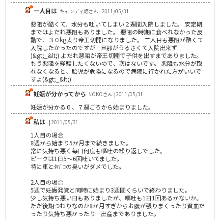
一人目は
キャンディ姫さん | 2011/05/31
悪阻が酷くて、水分も吐いてしまい２週間入院しました。 安定期
まではよだれ悪阻もありました。 悪阻の時期に食べれなかった反
動で、３０kg太り帝王切開になりました。 二人目も悪阻が酷くて
入院したかったのですが…旦那がうるさくて入院出来ず
(&gt;_&lt;) よだれ悪阻が帝王切開で子供を出すまでありました。
もう悪阻を経験したくないので、次はないです。 悪阻も水分が取
れなくなると、胎児が危険になるので病院に行かれた方がいいで
すよ(&gt;_&lt;)
妊娠が分かってから
NOKOさん | 2011/05/31
妊娠が分かる６、７週ごろから始まりました。
私は
| 2011/05/31
1人目の場合
8週から始まり5か月まで続きました。
常に気持ち悪く毎日何度も嘔吐の繰り返しでした。
ピークは1日5～6回吐いてました。
特に車とﾀﾊﾞｺの臭いがダメでした。
2人目の場合
5週で妊娠発覚と同時に始まり3週間くらいで終わりました。
少し気持ち悪い日もありましたが、嘔吐も1日1回あるかないか。
ただ後期つわりなのか8か月すぎからお腹が張りまくったり貧血だ
ったり気持ち悪かったり…出産までありました。