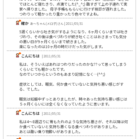
でほとんど寝たきり、点滴でした(^_^;) 酷すぎて上の子連れて実
家へ帰りました。 母子手帳ももらいに行けず検診が遅れました。
つわりって軽かったり重かったり色々ですよね。
確か
あ～ちゃん(メロ子)さん | 2011/05/31
5週くらいから吐き気がするようになり、6ヶ月くらいまでは吐き
づわり、その後は食べづわりが続き吐くことはおさまっても気分
の悪い日が9ヶ月くらいまで続きました。
楽になったのは10ヶ月の時だけだった気がします。
こんにちは
| 2011/05/31
私は、そういえばあれはつわりだったのかな??って思ってしまう
くらいとても軽かったです。
なのでいつからというのもあまり記憶になく…(^^;)
症状としては、眠気、何か食べていないと気持ち悪い感じがす
る、でした。
眠気は妊娠中ずっとありましたが、時々あった気持ち悪い感じは
５ヶ月くらいには全くなくなっていたように思います。
こんにちは
| 2011/05/31
私は4～8週辺りに胃もたれのような気持ち悪さが、それ以降は何
か食べていないと気持ち悪くなる食べつわりがありました。
あとは酷い乗り物酔いがありました。