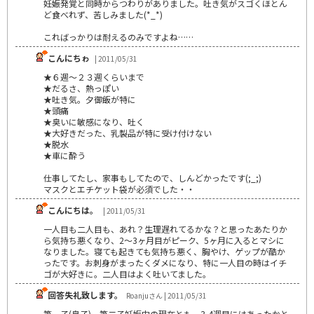
妊娠発覚と同時からつわりがありました。吐き気がスゴくほとん
ど食べれず、苦しみました(*_*)
こればっかりは耐えるのみですよね……
こんにちゎ
| 2011/05/31
★６週～２３週くらいまで
★だるさ、熱っぽい
★吐き気。夕御飯が特に
★頭痛
★臭いに敏感になり、吐く
★大好きだった、乳製品が特に受け付けない
★脱水
★車に酔う
仕事してたし、家事もしてたので、しんどかったです(;_;)
マスクとエチケット袋が必須でした・・
こんにちは。
| 2011/05/31
一人目も二人目も、あれ？生理遅れてるかな？と思ったあたりか
ら気持ち悪くなり、2～3ヶ月目がピーク、5ヶ月に入るとマシに
なりました。寝ても起きても気持ち悪く、胸やけ、ゲップが酷か
ったです。お刺身がまったくダメになり、特に一人目の時はイチ
ゴが大好きに。二人目はよく吐いてました。
回答失礼致します。
Roanjuさん | 2011/05/31
第一子(息子)、第二子妊娠中の現在とも、3,4週目にはあったかと