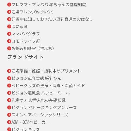
プレママ・プレパパ 赤ちゃんの基礎知識
妊婦フレンズwithパパ
妊娠中に知っておきたい母乳育児のおはなし
ぼにゅ育
ママパパグラフ
コモドライフ
お悩み相談室（掲示板）
ブランドサイト
妊娠準備・妊娠・授乳中サプリメント
ピジョン母乳実感 哺乳びん
ベビーグッズの洗浄・消毒・除菌ガイド
ピジョン離乳食 ハッピーミール
乳歯ケア お手入れの基礎知識
ピジョン ベビースキンケアシリーズ
スキンケアベーシックシリーズ
A形・B形ベビーカー
ピジョンキッズ