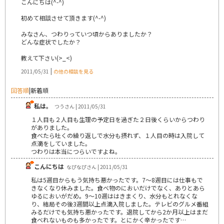
こんにちは(^-^)
初めて相談させて頂きます(^-^)
みなさん、つわりっていつ頃からありましたか？
どんな症状でしたか？
教えて下さい(>_<)
|
2011/05/31
の他の相談を見る
回答順
|
新着順
私は。
つうさん | 2011/05/31
１人目も２人目も生理の予定日を過ぎた２日後くらいからつわり
がありました。
食べたら吐くの繰り返しで水分も摂れず、１人目の時は入院して
点滴をしていました。
つわりは本当につらいですよね。
こんにちは
なぴなぴさん | 2011/05/31
私は5週目からもう気持ち悪かったです。7～8週目には仕事もで
きなくなり休みました。食べ物のにおいだけでなく、ありとあら
ゆるにおいがだめ。9～10週ははきまくり、水分もとれなくな
り、結局その後3週間以上点滴入院しました。テレビのグルメ番組
みるだけでも気持ち悪かったです。退院してから2か月以上はまだ
食べれないものも多かったです。とにかく辛かったです…