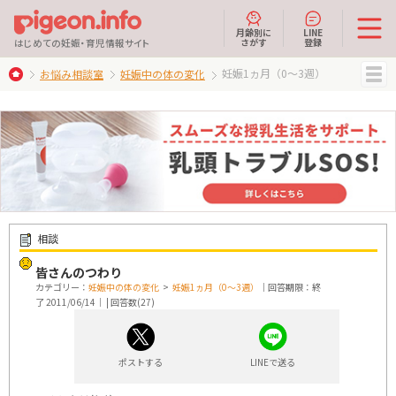
月齢別に
LINE
さがす
登録
はじめての妊娠・育児情報サイト
妊娠1ヵ月（0～3週）
お悩み相談室
妊娠中の体の変化
MENU
相談
皆さんのつわり
カテゴリー：
妊娠中の体の変化
>
妊娠1ヵ月（0～3週）
｜回答期限：終
了 2011/06/14｜ | 回答数(27)
ポストする
LINEで送る