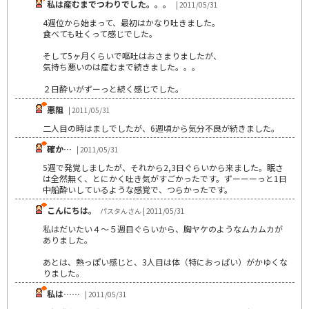
私は産むまでつわりでした。。。
| 2011/05/31
4週位から始まって、最初はかなり吐きました。
食べても吐くって感じでした。
そして5ヶ月くらいで嘔吐はおさまりましたが、
気持ち悪いのは産むまで続きました。。。
２日酔いがずーっと続く感じでした。
悪阻
| 2011/05/31
二人目の時はましでしたが、6週頃から気分不良が続きました。
確か…
| 2011/05/31
5週で発覚しましたが、それから2,3日ぐらいから来ました。眠さ
は全然無く、とにかく吐き気がすごかったです。ずーーーっと1日
中船酔いしているような感覚で、つらかったです。
こんにちは。
パスタんさん | 2011/05/31
私はだいたい４～５週目ぐらいから、胸ヤケのようなムカムカが
ありました。
あとは、熱っぽい感じと、3人目は体（特におっぱい）がかゆくな
りました。
私は……
| 2011/05/31