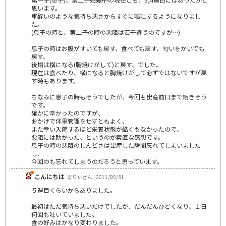
思います。
車酔いのような気持ち悪さからすぐに嘔吐するようになりまし
た。
(息子の時と、第二子の時の悪阻は若干違うのですが…)
息子の時はお腹がすいても戻す、食べても戻す、匂いをかいでも
戻す、
後期は横になる(胸焼けがして)と戻す、でした。
現在は食べたり、横になると胸焼けがして必ずではないですが戻
す時もあります。
ちなみに息子の時もそうでしたが、今回も出産前日まで続きそう
です。
確かに辛かったのですが、
おかげで体重管理をせずともよく、
また幸い入院するほど栄養状態が酷くもなかったので、
悪阻には助かった、というのが素直な感想です。
息子の時の悪阻のしんどさは出産した瞬間忘れてしまいました
し、
今回のも忘れてしまうのだろうと思っています。
こんにちは
まりぃさん | 2011/05/31
５週目くらいからありました。
最初はただ気持ち悪いだけでしたが、だんだんひどくなり、１日
何回も吐いていました。
食の好みはかなり変わりました。