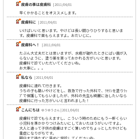
皮膚の事は皮膚科
| 2011/06/01
早くかかることをオススメします。
皮膚科に
| 2011/06/01
いけばいいと思います。やけどは長い間ひりひりすると思いま
す。皮膚科で薬もらえますよ。おだいじに。
皮膚科へ！
| 2011/06/01
たぶん大丈夫だとは思いますが、水疱が破れたときにばい菌が入
らないように、塗り薬を貰っておかれる方がいいと思います。
皮膚科で診ていただいてくださいね。
お大事に。。。
私なら
| 2011/06/01
皮膚科に連れて行きます。
うちの子も酷いやけどをし、救急で行った外科で、ﾜｾﾘﾝを塗りﾗｯ
ﾌﾟで保護してもらいましたが、外科の先生も綺麗に治したいなら
皮膚科に行った方がいいと言われました！
こんにちは
ゆうゆうさん | 2011/06/01
皮膚科で診てもらえますし、こういう時のためにもう一軒くらい
小児科を準かかりつけみたいにしておいたほうがいいですよ。
大人と違って子供の皮膚はすごく薄いのでちょっとしたやけども
重症になりがちです。
明日まで待たずに早めに受診してくださいね。