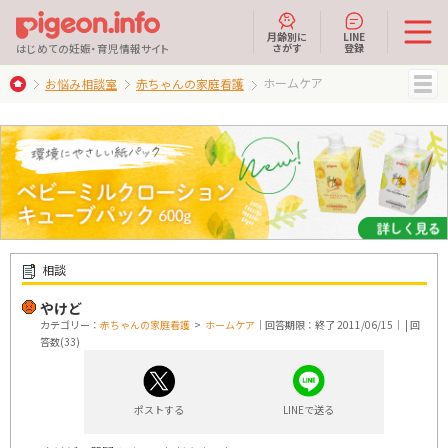
月齢別に
LINE
さがす
登録
はじめての妊娠・育児情報サイト
ホームケア
お悩み相談室
赤ちゃんの家庭看護
MENU
相談
やけど
カテゴリー：
赤ちゃんの家庭看護
>
ホームケア
｜回答期限：終了 2011/06/15｜ | 回
答数(33)
ポストする
LINEで送る