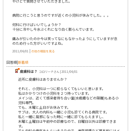
やけどで質問させていただきました。
病院に行こうと思うのですが近くの小児科が休みでした。。。
何科に行けばいいでしょうか？
十分に冷やし今水ぶくれになり白く膨らんでいます。
痛みが引いたのか今は笑ってなにもなかったようにしていますが念
のため行った方がいいですよね。
|
2011/06/01
の他の相談を見る
回答順
|
新着順
皮膚科は？
コロリーナさん | 2011/06/01
近所に皮膚科はありませんか？
それと、小児科は一つに絞らなくてもいいと思います。
私はかかりつけの小児科を２つ持っています。
メインは、近くて感染者待ち合い室(水疱瘡などの隔離)もある小
児科専門。
でも、木曜と土日がお休みです。
サブは、大人の内科も一緒に小児も診てくれる病院です。
私と一緒に風邪になった時に一緒に診てもらえますし、
木曜と土曜日は午前中の診療なので、日曜日以外は診療できま
す。
でも内科の病気をもらいそうなので、予防接種など基本的にはメ