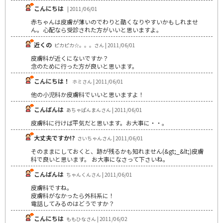
こんにちは
| 2011/06/01
赤ちゃんは皮膚が薄いのでわりと酷くなりやすいかもしれませ
ん。心配なら受診された方がいいと思いますよ。
近くの
ピカピカ☆。。。さん | 2011/06/01
皮膚科が近くにないですか？
念のために行った方が良いと思います。
こんにちは！
ホミさん | 2011/06/01
他の小児科か皮膚科でいいと思いますよ！
こんばんは
あちゃぱんまんさん | 2011/06/01
皮膚科に行けば平気だと思います。お大事に・・。
大丈夫ですか!?
さいちゃんさん | 2011/06/01
そのままにしておくと、跡が残るかも知れません(&gt;_&lt;)皮膚
科で良いと思います。 お大事になさって下さいね。
こんばんは
ちゃんくんさん | 2011/06/01
皮膚科ですね。
皮膚科がなかったら外科系に！
電話してみるのはどうですか？
こんにちは
ももひなさん | 2011/06/02