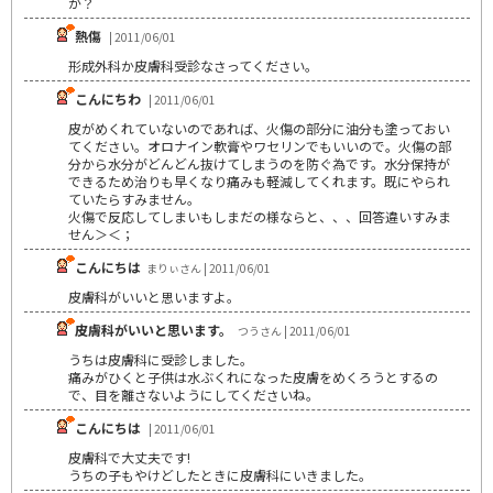
か？
熱傷
| 2011/06/01
形成外科か皮膚科受診なさってください。
こんにちわ
| 2011/06/01
皮がめくれていないのであれば、火傷の部分に油分も塗っておい
てください。オロナイン軟膏やワセリンでもいいので。火傷の部
分から水分がどんどん抜けてしまうのを防ぐ為です。水分保持が
できるため治りも早くなり痛みも軽減してくれます。既にやられ
ていたらすみません。
火傷で反応してしまいもしまだの様ならと、、、回答違いすみま
せん＞＜；
こんにちは
まりぃさん | 2011/06/01
皮膚科がいいと思いますよ。
皮膚科がいいと思います。
つうさん | 2011/06/01
うちは皮膚科に受診しました。
痛みがひくと子供は水ぶくれになった皮膚をめくろうとするの
で、目を離さないようにしてくださいね。
こんにちは
| 2011/06/01
皮膚科で大丈夫です!
うちの子もやけどしたときに皮膚科にいきました。