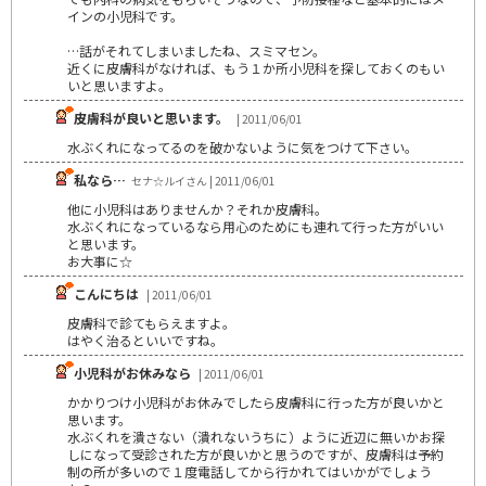
インの小児科です。
…話がそれてしまいましたね、スミマセン。
近くに皮膚科がなければ、もう１か所小児科を探しておくのもい
いと思いますよ。
皮膚科が良いと思います。
| 2011/06/01
水ぶくれになってるのを破かないように気をつけて下さい。
私なら…
セナ☆ルイさん | 2011/06/01
他に小児科はありませんか？それか皮膚科。
水ぶくれになっているなら用心のためにも連れて行った方がいい
と思います。
お大事に☆
こんにちは
| 2011/06/01
皮膚科で診てもらえますよ。
はやく治るといいですね。
小児科がお休みなら
| 2011/06/01
かかりつけ小児科がお休みでしたら皮膚科に行った方が良いかと
思います。
水ぶくれを潰さない（潰れないうちに）ように近辺に無いかお探
しになって受診された方が良いかと思うのですが、皮膚科は予約
制の所が多いので１度電話してから行かれてはいかがでしょう