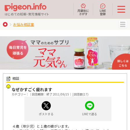
月齢別に
LINE
さがす
登録
はじめての妊娠・育児情報サイト
お悩み相談室
MENU
相談
なぜかすごく疲れます
カテゴリー：｜回答期限：終了 2011/06/15｜ | 回答数(17)
ポストする
LINEで送る
４歳（年少児）と１歳の娘がいます。