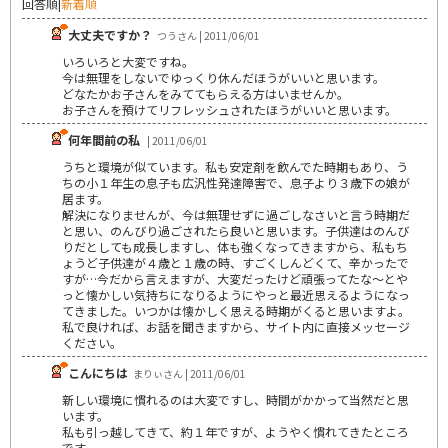
回答順
|
新着順
大丈夫ですか？
つうさん | 2011/06/01
いろいろと大変ですね。
今は無理をしないでゆっくり休んだほうがいいと思います。
どなたかお子さんをみててもらえる方はいませんか。
お子さんを預けてリフレッシュされたほうがいいと思います。
何年間前の私
| 2011/06/01
うちと環境が似ています。私も安定剤を飲んでた時期もあり、う
ちの小１年生の息子も広汎性発達障害で、息子より３歳下の娘が
居ます。
解決になりませんが、今は無理せずに過ごしなさいと言う時期だ
と思い、のんびり過ごされたら良いと思います。子供達はのんび
りだとしても成長しますし、体も強くなってきますから、私もち
ょうど子供達が４歳と１歳の時、すごくしんどくて、辛かったで
すが…今だから言えますが、大変だったけど頑張ってたな～とや
っと懐かしい気持ちになりるようにやっと最近思えるようになっ
てきました。いつかは懐かしく思える時期がくると思いますよ。
私で良ければ、お話を聞きますから、サイト内に直接メッセージ
ください。
こんにちは
まりぃさん | 2011/06/01
新しい環境に慣れるのは大変ですし、時間がかかって当然だと思
います。
私も引っ越してきて、約１年ですが、ようやく慣れてきたところ
です。