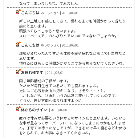
なってしまいましたね、すみません。
こんにちは
みこちんさん | 2011/06/01
新しい土地に引越ししてきて、慣れるまでも時間かかって当たり
前だと思います。
頑張ってらっしゃると思いますよ。
スローペースで、のんびりとでいいのではないでしょうか。
こんにちは
ゆうゆうさん | 2011/06/01
環境が変わったんですから体調不良や疲れなど感じても当然だと
思います。
慣れるにはもっと時間がかかりますから焦らないでくださいね。
お疲れ様です
| 2011/06/01
同じ年齢構成の子供がいます。
ただただ毎日生きているだけでも疲れますよね。
更にはご心労を沢山お抱えになり、さぞや・・・と。
しかしながら、状況というのは常に変化していくものです。
どうか、良い方向へ進まれますように。
体からのサイン
| 2011/06/01
疲れは休みが必要という体からのサインだと思います。いろいろ
な事が重なってオーバーフローになってしまったのかもしれませ
ん。子育ては待ったなしですが、できるだけ早く寝るなどお休み
をとられて、お大事になさってくださいね。