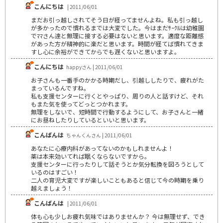
こんにちは
| 2011/06/01
まだお引っ越しされてそう日が経ってませんよね。私も引っ越し
が多かったので慣れるまでは大変でした。今はまだｻｰｸﾙは幼稚園
でﾏﾏさん達と無理に接する必要はないと思います。適度な距離感
があった方が精神的に楽だと思います。時間が経てば慣れてきま
すし心に余裕ができてからでも遅くないと思いますよ。
こんにちは
happyさん | 2011/06/01
お子さんも一番手のかかる時期だし、引越ししたりで、疲れがた
まっているんですね。
私も支援センターに行くとやっぱり、周りの人と話すけど、それ
もまた気を使ってどっとつかれます。
無理をしないで、短時間で行動するようにして、お子さんと一緒
にお昼ねしたりしているといいと思います。
こんばんは
ちゃんくんさん | 2011/06/01
あなたに心療内科があってないのかもしれませんよ！
薬は本来効いてれば眠くならないですから。
支援センターに行ったりして話そうとか気分転換を図ろうとして
いるのはすごい！
二人の育児大変ですが楽しいこともあると信じて今の時期を乗り
越えましょう！
こんばんは
| 2011/06/01
体も心も少しお疲れ気味ではありませんか？ 今は無理せず、でき