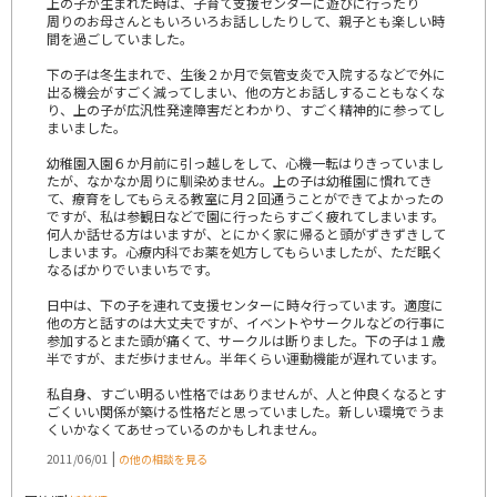
上の子が生まれた時は、子育て支援センターに遊びに行ったり
周りのお母さんともいろいろお話ししたりして、親子とも楽しい時
間を過ごしていました。
下の子は冬生まれで、生後２か月で気管支炎で入院するなどで外に
出る機会がすごく減ってしまい、他の方とお話しすることもなくな
り、上の子が広汎性発達障害だとわかり、すごく精神的に参ってし
まいました。
幼稚園入園６か月前に引っ越しをして、心機一転はりきっていまし
たが、なかなか周りに馴染めません。上の子は幼稚園に慣れてき
て、療育をしてもらえる教室に月２回通うことができてよかったの
ですが、私は参観日などで園に行ったらすごく疲れてしまいます。
何人か話せる方はいますが、とにかく家に帰ると頭がずきずきして
しまいます。心療内科でお薬を処方してもらいましたが、ただ眠く
なるばかりでいまいちです。
日中は、下の子を連れて支援センターに時々行っています。適度に
他の方と話すのは大丈夫ですが、イベントやサークルなどの行事に
参加するとまた頭が痛くて、サークルは断りました。下の子は１歳
半ですが、まだ歩けません。半年くらい運動機能が遅れています。
私自身、すごい明るい性格ではありませんが、人と仲良くなるとす
ごくいい関係が築ける性格だと思っていました。新しい環境でうま
くいかなくてあせっているのかもしれません。
|
2011/06/01
の他の相談を見る