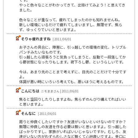
やっと色々なことがわかってきて、出掛けてみよう！と思えてき
ました。
色々なことが重なって、疲れてしまったのかも知れませんね。
新しい環境にいるだけで疲れてしまいますし、無理せず、焦ら
ず、ゆっくりでいいと思いますよ。
そりゃ疲れますね
| 2011/06/01
お子さんの具合に、障害に、引っ越しでの環境の変化、トリプル
パンチみたいなものです。
引っ越したら頑張ろうと気負ってしまうと、反動で一段落してか
ら鬱状態になったりもします。荷下ろし鬱、というらしいです。
今は、あまり先のことまで考えずに、目先のことだけで十分です
よ。
体調が悪い時にいろいろ考えても、悪いほうに考えるものです。
こんにちは
ニモままさん | 2011/06/01
焦ると空回りしたりしますよね。焦らずのんびり構えてればいい
と思いますよ。
そんなに
| 2011/06/01
周りと仲良くしたいですか？友達がいないといけないのですか？
無理に仲良しの友達を作る必要は無いと思いますよ。引っ越した
ばっかりですし、家族がいればいいじゃないですか。むしろ、友
達がいない方がわずらわしさなど無くて心地良いですよ。辛口に