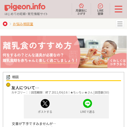
月齢別に
LINE
さがす
登録
はじめての妊娠・育児情報サイト
お悩み相談室
MENU
相談
友人について…
カテゴリー：｜回答期限：終了 2011/06/16｜★ちぃちぃ★さん | 回答数(50)
ポストする
LINEで送る
文章が下手ですみませんが…