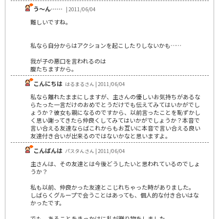
う～ん……
| 2011/06/04
難しいですね。
私なら自分からはアクションを起こしたりしないかも……
我が子の悪口を言われるのは
腹たちますから。
こんにちは
はるまるさん | 2011/06/04
私なら離れたままにしますが、主さんの優しいお気持ちがあるな
らたった一言だけのおめでとうだけでも伝えてみてはいかがでし
ょうか？彼女も親になるのですから、以前言ったことを恥ずかし
く思い謝ってきたら仲良くしてみてはいかがでしょうか？本音で
言い合える友達ならばこれからもお互いに本音で言い合える良い
友達付き合いが出来るのではないかなと思いますよ。
こんばんは
パスタんさん | 2011/06/04
主さんは、その友達とは今後どうしたいと思われているのでしょ
うか？
私も以前、仲良かった友達とこじれちゃった時がありました。
しばらくグループで会うことはあっても、個人的な付き合いはな
かったです。
でも、あることをきっかけに私が贈り物をしました。