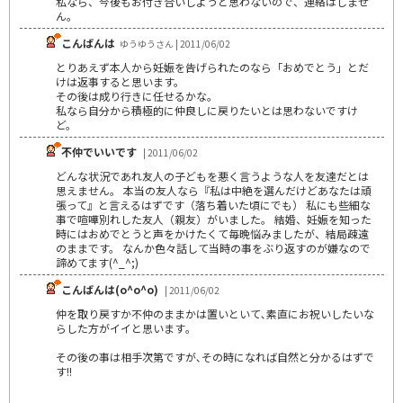
私なら、今後もお付き合いしようと思わないので、連絡はしませ
ん。
こんばんは
ゆうゆうさん | 2011/06/02
とりあえず本人から妊娠を告げられたのなら「おめでとう」とだ
けは返事すると思います。
その後は成り行きに任せるかな。
私なら自分から積極的に仲良しに戻りたいとは思わないですけ
ど。
不仲でいいです
| 2011/06/02
どんな状況であれ友人の子どもを悪く言うような人を友達だとは
思えません。 本当の友人なら『私は中絶を選んだけどあなたは頑
張って』と言えるはずです（落ち着いた頃にでも） 私にも些細な
事で喧嘩別れした友人（親友）がいました。 結婚、妊娠を知った
時にはおめでとうと声をかけたくて毎晩悩みましたが、結局疎遠
のままです。 なんか色々話して当時の事をぶり返すのが嫌なので
諦めてます(^_^;)
こんばんは(o^o^o)
| 2011/06/02
仲を取り戻すか不仲のままかは置いといて､素直にお祝いしたいな
らした方がイイと思います｡
その後の事は相手次第ですが､その時になれば自然と分かるはずで
す!!