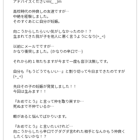
アドバイスくださいm(_ _)m
高校時代の仲良しの友達ですが…
中絶を経験しました。
そのすぐあとに自分が妊娠。
向こうからしたらいい気がしなかったのか！？
生まれてきた我が子を他人に悪く言うようになり(>_<)
以前にメールでですが…
かなり衝突しました。(かなりの辛口で…)
それから約１年たちますが今まで一度も音沙汰無しです。
自分も『もうどうでもいい…』と割り切って今日まできたのですが
(>_<)
先日その子の妊娠が発覚しました！！
今回は生みます！！
『おめでとう』と言って仲を取り戻すか…
死ぬまで不仲でいるか…
暇があると悩んでばかりいます。
『おめでとう』と言いたいけれど…
向こうからしたら辛口でグダグダ言われた相手となんかもう仲良く
したくないかな！？