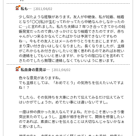
私も…
| 2011/06/02
少し似たような経験があります。友人が中絶後、私が妊娠、結婚
となり｢〇〇(私)が生むってわかってたら中絶なんかしなかったの
に…｣と言われました。私たち夫婦は７年つき合ってきてからの妊
娠発覚だったので良いきっかけとなり結婚できたのですが、赤ち
ゃんがいつ来るかなんてこればかりは予測できないですもの
ね…。今もその友人とはメールのやりとりをたまにしますが、あ
まり深い付き合いはしなくなりました。長くなりましたが、主様
がこれからもお付き合いしたいと強く思われるのであればお祝い
の連絡をしてもいいと思いますが、かなりの陰口などを言われて
きたのでしたら無理に連絡しなくてもいいように思います。
私自身の意見は…
| 2011/06/02
色々な意見がありますね。
でも主様としては、「おめでとう」の気持ちを伝えたいんですよ
ね！？
でしたら、その気持ちを大事にされて伝えてみるだけ伝えてみて
はいかがでしょうか。めでたい事には違いないですし。
一度は仲の良かった友人なんですよね。だからこそ思いっきり衝
突出来たのでしょうし、主様が相手を許せて、関係を修復したい
のであれば、素直に思いを伝えることは大切なんじゃないかなぁ
と思いました。
相手の方も、主様をものすごく怒らせてしまった手前、仲直りし