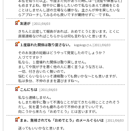
本性を知った以上、今度また何かあった時には…(流産や障害など)
もめますよね。穏やかに暮らしたいので私ならあえて連絡をとる
ことはしませんし逆の立場なら嫌かな。主さんが仲を戻したいな
らアプローチしてみるのも良いですが期待せずに…ですね。
友達が
| 2011/06/03
きちんと出産して報告があれば、おめでとうと言います。とくに
直接連絡なければこちらからは何も言わないと思います。
１度崩れた関係は取り戻さない。
kogokogoさん | 2011/06/03
そのお友達の妊娠はどうやって発覚したのでしょうか？
人づてですか？
私なら、１度壊れた関係は取り戻しません。
ましてや我が子を悪く他の人に悪く言うような方とは、
一切、付き合いたく無いので。
悩むくらいならいっそ連絡取っても良いかな～とも思いますが、
私は多分、不仲のままを選びますね～。
こんにちは
| 2011/06/03
私なら連絡しません。
もしまた相手に取って不満なことが出てきたら同じことされそう
だし、気を遣うのも疲れるので不仲のままでいいです。
向こうから来たら「おめでとう」とは言いますが。
まぁ、無視されても「おめでとう」のメールぐらいは
| 2011/06/03
送ってもいいかなと思います。