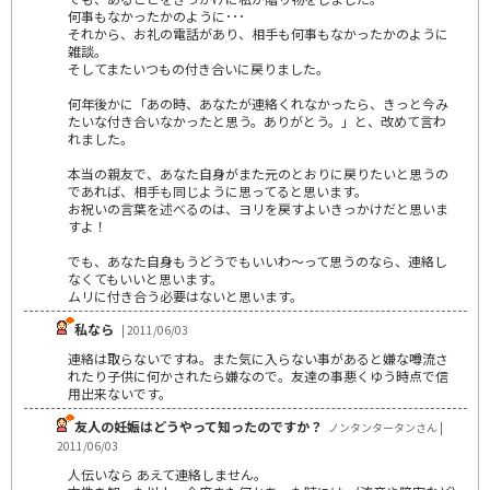
何事もなかったかのように･･･
それから、お礼の電話があり、相手も何事もなかったかのように
雑談。
そしてまたいつもの付き合いに戻りました。
何年後かに「あの時、あなたが連絡くれなかったら、きっと今み
たいな付き合いなかったと思う。ありがとう。」と、改めて言わ
れました。
本当の親友で、あなた自身がまた元のとおりに戻りたいと思うの
であれば、相手も同じように思ってると思います。
お祝いの言葉を述べるのは、ヨリを戻すよいきっかけだと思いま
すよ！
でも、あなた自身もうどうでもいいわ～って思うのなら、連絡し
なくてもいいと思います。
ムリに付き合う必要はないと思います。
私なら
| 2011/06/03
連絡は取らないですね。また気に入らない事があると嫌な噂流さ
れたり子供に何かされたら嫌なので。友達の事悪くゆう時点で信
用出来ないです。
友人の妊娠はどうやって知ったのですか？
ノンタンタータンさん |
2011/06/03
人伝いなら あえて連絡しません。