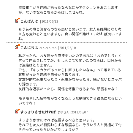
直接相手から連絡があったならなにかアクションをおこします
が、ないのならこちらからはしませんね。
こんばんは
| 2011/06/12
もう昔の事と流せるのなら良いと思います。友人も妊婦になり考
え方も変わると思いますし。良い関係が築けていければ良いです
ね。
こんにちは
ぺんぺんさん | 2011/06/10
私だったら、お友達から直接聞いたのであれば「おめでとう」と
言って仲直りしますが、もし人づてで聞いたのならば、自分から
は連絡はとりません。
でも、「キッカケがあったら仲直りしたいなぁ」って考えている
状態だったら連絡を自分から取ります。
非友好的な返事だったり・返事がなかったら、縁がないとスッパ
リ諦めます。
友好的な返事だったら、関係を修復できるように頑張るかな？
モヤモヤした気持ちがなくなるような納得できる結果になるとい
いですね！
すっきりさせたければ
まゆさん | 2011/06/07
すっきりさせたければ祝福するべきと思います。
それでも友人が相変わらずな態度なら、そういう人と見極めて付
き合っていったらいかがでしょうか？