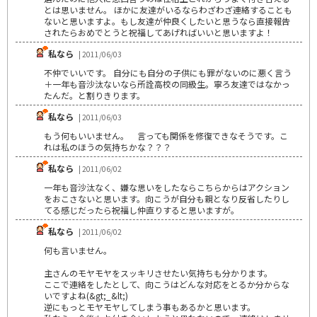
とは思いません。 ほかに友達がいるならわざわざ連絡することも
ないと思いますよ。もし友達が仲良くしたいと思うなら直接報告
されたらおめでとうと祝福してあげればいいと思いますよ！
私なら
| 2011/06/03
不仲でいいです。 自分にも自分の子供にも罪がないのに悪く言う
＋一年も音沙汰ないなら所詮高校の同級生。寧ろ友達ではなかっ
たんだ。と割りきります。
私なら
| 2011/06/03
もう何もいいません。 言っても関係を修復できなそうです。こ
れは私のほうの気持ちかな？？？
私なら
| 2011/06/02
一年も音沙汰なく、嫌な思いをしたならこちらからはアクション
をおこさないと思います。向こうが自分も親となり反省したりし
てる感じだったら祝福し仲直りすると思いますが。
私なら
| 2011/06/02
何も言いません。
主さんのモヤモヤをスッキリさせたい気持ちも分かります。
ここで連絡をしたとして、向こうはどんな対応をとるか分からな
いですよね(&gt;_&lt;)
逆にもっとモヤモヤしてしまう事もあるかと思います。