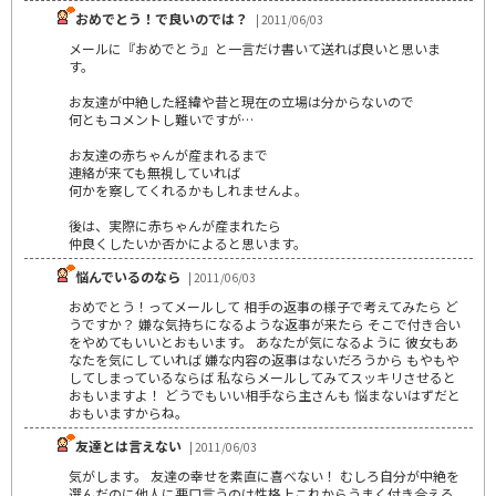
おめでとう！で良いのでは？
| 2011/06/03
メールに『おめでとう』と一言だけ書いて送れば良いと思いま
す。
お友達が中絶した経緯や昔と現在の立場は分からないので
何ともコメントし難いですが…
お友達の赤ちゃんが産まれるまで
連絡が来ても無視していれば
何かを察してくれるかもしれませんよ。
後は、実際に赤ちゃんが産まれたら
仲良くしたいか否かによると思います。
悩んでいるのなら
| 2011/06/03
おめでとう！ってメールして 相手の返事の様子で考えてみたら ど
うですか？ 嫌な気持ちになるような返事が来たら そこで付き合い
をやめてもいいとおもいます。 あなたが気になるように 彼女もあ
なたを気にしていれば 嫌な内容の返事はないだろうから もやもや
してしまっているならば 私ならメールしてみてスッキリさせると
おもいますよ！ どうでもいい相手なら主さんも 悩まないはずだと
おもいますからね。
友達とは言えない
| 2011/06/03
気がします。 友達の幸せを素直に喜べない！ むしろ自分が中絶を
選んだのに他人に悪口言うのは性格上これからうまく付き合える