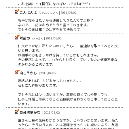
これを期にイイ関係になればいいですね(*^^*)
こんばんは
ちゃんくんさん | 2011/06/02
相手は知らせたいから連絡してきたんですよね？
なので、一応はおめでとうと言っておきます。
でもその後は相手の出方をみて決めます。
以前の
nonoさん | 2011/06/02
仲良かった頃に戻りたいのでしたら、一度連絡を取ってみると良
いと思います。
お相手の方もきっかけを待っているかもしれません。
その反応によって、これからも仲良くしていけるのか修復不能な
のかわかると思います。
向こうから
| 2011/06/02
連絡があれば、もどるかもしれません。。
私もにた経験があります。
でもそれとは少し違いますが、高校の時とても仲良しでも、
仕事し結婚し母親になると価値観が合わなくなる事ってあると思
います。
自分次第かな
| 2011/06/02
主さん自身の気持ちがどうなのか、じゃないかと思います。 私だ
ったら、そういう人のことは喧嘩をきっかけに嫌いになり、友達