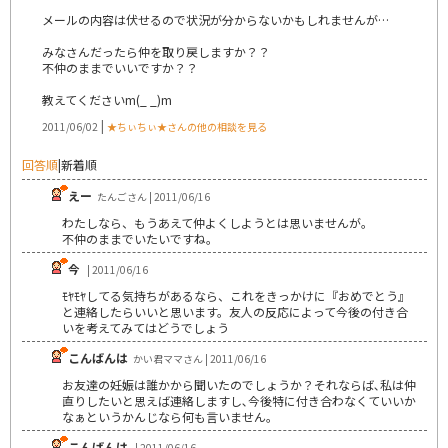
メールの内容は伏せるので状況が分からないかもしれませんが…
みなさんだったら仲を取り戻しますか？？
不仲のままでいいですか？？
教えてくださいm(_ _)m
|
2011/06/02
★ちぃちぃ★さんの他の相談を見る
回答順
|
新着順
えー
たんごさん | 2011/06/16
わたしなら、もうあえて仲よくしようとは思いませんが。
不仲のままでいたいですね。
今
| 2011/06/16
ﾓﾔﾓﾔしてる気持ちがあるなら、これをきっかけに『おめでとう』
と連絡したらいいと思います。友人の反応によって今後の付き合
いを考えてみてはどうでしょう
こんばんは
かい君ママさん | 2011/06/16
お友達の妊娠は誰かから聞いたのでしょうか？それならば､私は仲
直りしたいと思えば連絡しますし､今後特に付き合わなくていいか
なぁというかんじなら何も言いません。
こんばんは
| 2011/06/16