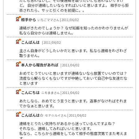
だとも思わないし、その後連絡を取りたいとも思わないですけ
ど。 自分が連絡したいならすればいいと思いますよ。 相手から拒
否されたら、サッと引くのを前提に。。
相手から
いちごママさん | 2011/06/02
連絡がきたのでしょうか？ なぜ妊娠を知ったのかわかりませんが
私なら自分からは連絡しません。
こんばんは
| 2011/06/02
主さん自身がどうしたいかだと思います。私なら連絡をわざわざ
取りません。
本人から報告があれば
| 2011/06/02
おめでとうでいいと思いますが連絡ないなら放置でいいのでは？
流産なら解らなくもないですが中絶しておいて自己中な友達だな
と思います
こんにちは
ニモままさん | 2011/06/02
あたしなら、おめでとう言うと思います。返事がなければそれま
でかなぁと思います。
こんばんは☆
セナ☆ルイさん | 2011/06/02
連絡をとりたい気持ちがあるから迷っているんですよね？
それなら、連絡してみればいいと思います。
私なら、こちらから連絡をしてみて相手の態度次第でまた考えま
す。