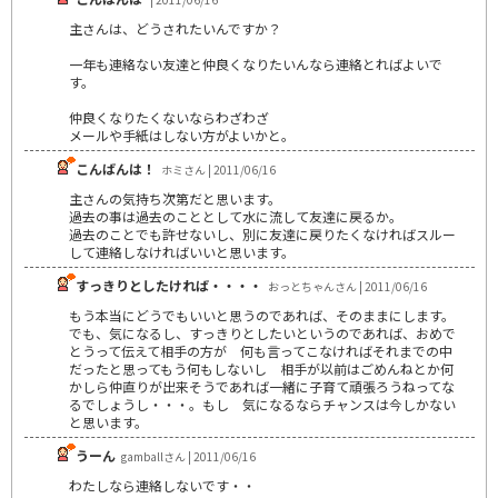
主さんは、どうされたいんですか？
一年も連絡ない友達と仲良くなりたいんなら連絡とればよいで
す。
仲良くなりたくないならわざわざ
メールや手紙はしない方がよいかと。
こんばんは！
ホミさん | 2011/06/16
主さんの気持ち次第だと思います。
過去の事は過去のこととして水に流して友達に戻るか。
過去のことでも許せないし、別に友達に戻りたくなければスルー
して連絡しなければいいと思います。
すっきりとしたければ・・・・
おっとちゃんさん | 2011/06/16
もう本当にどうでもいいと思うのであれば、そのままにします。
でも、気になるし、すっきりとしたいというのであれば、おめで
とうって伝えて相手の方が 何も言ってこなければそれまでの中
だったと思ってもう何もしないし 相手が以前はごめんねとか何
かしら仲直りが出来そうであれば一緒に子育て頑張ろうねってな
るでしょうし・・・。もし 気になるならチャンスは今しかない
と思います。
うーん
gamballさん | 2011/06/16
わたしなら連絡しないです・・