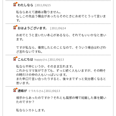
わたしなら
| 2011/06/15
私ならあえて連絡は取りません。
もしこの先会う機会があったらそのときにおめでとうって言いま
す。
おはようございます。
| 2011/06/14
おめでとうと言いたい本心があるなら、それでもいいかなと思い
ます。
ですが私なら、衝突したとのことなので、そういう場合はわざわ
ざ言わないですね。
こんにちは
happyさん | 2011/06/13
私なら不仲というか、そのまま忘れます。
これからママ友ができても、ずっと続く人もいますが、その時そ
の時だけの仲の人もいっぱいいます。
また辛口で言い合ったりすると、後々までずっと気分悪くなると
思います。
連絡が
ぐうたらさん | 2011/06/13
相手からあったのですか？それとも風邪の噂で妊娠した事を聞い
たのですか？
私ならシカトします。