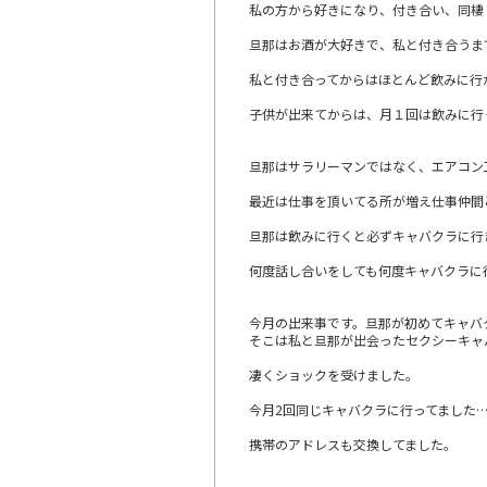
私の方から好きになり、付き合い、同棲
旦那はお酒が大好きで、私と付き合うま
私と付き合ってからはほとんど飲みに行
子供が出来てからは、月１回は飲みに行
旦那はサラリーマンではなく、エアコン
最近は仕事を頂いてる所が増え仕事仲間
旦那は飲みに行くと必ずキャバクラに行
何度話し合いをしても何度キャバクラに
今月の出来事です。旦那が初めてキャバ
そこは私と旦那が出会ったセクシーキャ
凄くショックを受けました。
今月2回同じキャバクラに行ってました
携帯のアドレスも交換してました。