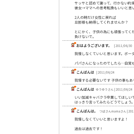
サッサと認めて謝って、行かない約
彼女→ママへの思考転換もいいと思
2人の時だけ女性に戻れば
旦那様も納得してくれませんか？
とにかく、子供の為にも頑張ってく
負けないで。
おはようございます。
| 2011/06/30
我慢しなくていいと思います。ボー
パパさんになったのでしたら…自覚
こんばんは
| 2011/06/24
我慢する必要ないです 子供の事もあ
こんばんは
ゆうゆうさん | 2011/06/24
いい加減キャバクラ卒業してほしい
はっきり言ってみたらどうでしょう
こんばんは。
つばさんmamaさん | 2011
我慢しなくていいと思いますよ！
過去は過去です！