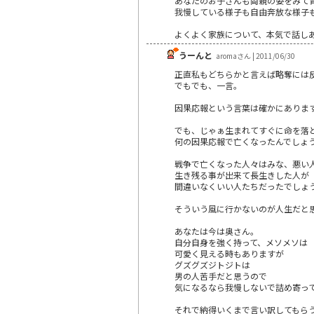
あなたのお子さんも両親の姿をみて
我慢している様子も自由奔放な様子
よくよく家族について、本気で話し
うーんと
aromaさん | 2011/06/30
正直私もどちらかと言えば略奪には
でもでも、一言。
因果応報という言葉は確かにありま
でも、じゃぁ生まれてすぐに命を落
何の因果応報で亡くなったんでしょ
戦争で亡くなった人々はみな、悪い
生き残る事が出来て長生きした人が
間違いなくいい人たちだったでしょ
そういう風に行かないのが人生だと
あなたは今は奥さん。
自分自身を強く持って、メソメソは
可愛く見える時もありますが
グズグズジトジトは
男の人苦手だと思うので
気になるなら我慢しないで詰め寄っ
それで納得いくまで言い訳してもら