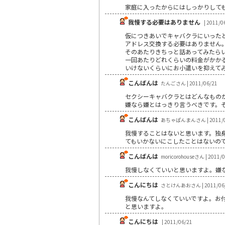
家庭に入ったからにはしっかりして
我慢する必要はありません
| 2011/0
仮につきあいでキャバクラにいった
アドレス交換する必要はありません
そのあたりきちっと話あってみたら
一回あたりどれくらいの料金がかか
いけないくらいにお小遣いを抑えて
こんばんは
たんごさん | 2011/06/21
セクシーキャバクラとはどんなもの
嫌なら嫌とはっきり言うべきです。
こんばんは
あちゃぱんまんさん | 2011/0
我慢することはないと思います。独
てもいかないにこしたことはないの
こんばんは
moricorohouseさん | 2011/
我慢しなくていいと思いますよ。嫌
こんにちは
さとけんあおさん | 2011/06
我慢なんてしなくていいですよ。お
と思いますよ。
こんにちは
| 2011/06/21