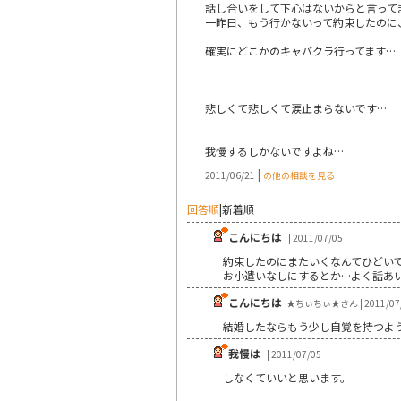
話し合いをして下心はないからと言って
一昨日、もう行かないって約束したのに
確実にどこかのキャバクラ行ってます…
悲しくて悲しくて涙止まらないです…
我慢するしかないですよね…
|
2011/06/21
の他の相談を見る
回答順
|
新着順
こんにちは
| 2011/07/05
約束したのにまたいくなんてひどい
お小遣いなしにするとか…よく話あ
こんにちは
★ちぃちぃ★さん | 2011/07
結婚したならもう少し自覚を持つよ
我慢は
| 2011/07/05
しなくていいと思います。