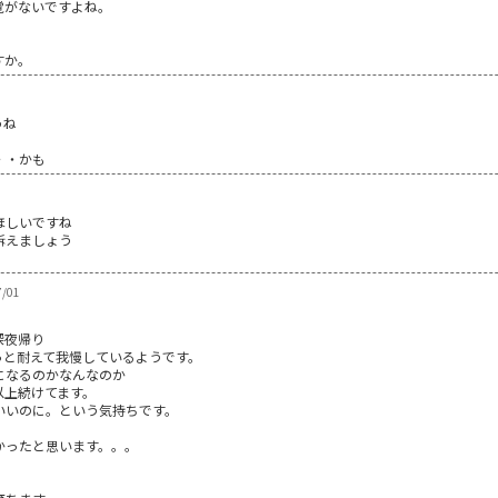
覚がないですよね。
。
すか。
うね
・・かも
ほしいですね
訴えましょう
7/01
深夜帰り
っと耐えて我慢しているようです。
になるのかなんなのか
以上続けてます。
いいのに。という気持ちです。
かったと思います。。。