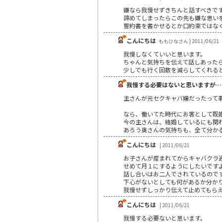
嫌なら我慢せずきちんと話すべきで
諦めてしまったらこの先も嫌な思い
誓約書を書かせるとか口約束ではな
こんにちは
ももひなさん | 2011/06/21
我慢しなくていいと思います。
ちゃんと気持ちを伝えて話しあった
少しでも行く回数を減らしてくれる
我慢する必要はないと思いますが…
主さんが元セクキャバ嬢だったって
なら、働いてた時代にお客として既
今の主さんは、結婚しているにも関
あろう奥さんの気持ちも、全て分か
こんにちは
| 2011/06/21
お子さんが産まれてからキャバクラ
せめて月１にするようにしたいです
話し合いはお二人でされているので
下心がないとしても何があるか分か
我慢せずしっかり伝えて止めてもら
こんにちは
| 2011/06/21
我慢する必要ないと思います。