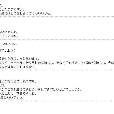
す。
をしたままですよ。
く形に残して話し合うほうがいいかも。
らいいですよ。
といいですね。
| 2011/06/21
事ですよね？
婚男性が来ていたと思います。
わらずキャバクラに行く男性の気持ちも、その相手をするキャバ嬢の気持ちも、今
るのではないでしょうか？
通いが増えるのは嫌ですね。
よね。
すか？ご両親交えて話し合いをしてみてはいかがでしょうか。
りませんし、不安ですよね。
えるといいですね。