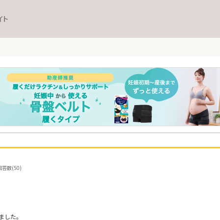
イト
答数(50)
ました。