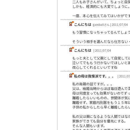
二人もお子さんがいて、ちょっと自
しかも、経済的にも大変でしょうに
一度、本心を伝えてみてはいかがで
こんにちは
gamballさん | 2011/07/04
もう習慣になっちゃってるんでしょ
そういう相手を選んだなら仕方ない
こんにちは
| 2011/07/04
もっと夫として父親として自覚して
泣いてでももう行かないでほしいと
改心してくれるといいですね
私の母は我慢派です。。。
| 2011/0
私の両親の話ですが。。。
父は、結婚当時からほぼ毎日遊んで
母は何度言っても効果がないのでず
離婚したらいいものの、世間体が気
離婚せず、家庭内別居をもう１５年
子供の私からしたら早く離婚したら
私の父は親になるような人間ではな
家族ができても自分を優先にする。
そんな人間もいます。