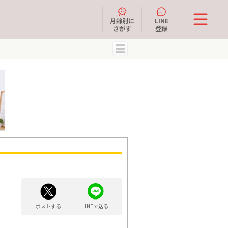
月齢別に
LINE
さがす
登録
MENU
ポストする
LINEで送る