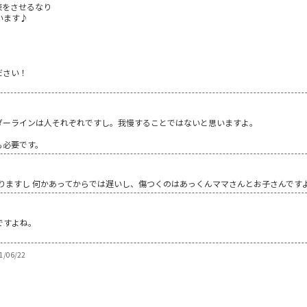
束をさせるなり
います♪
ださい！
ダーラインは人それぞれですし。我慢することではないと思いますよ。
も必要です。
りますし 何かあってからでは遅いし、傷つくのはあっくんママさんとお子さんです
ですよね。
。
/06/22