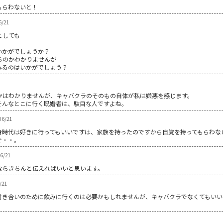
もらわないと！
6/21
としても
。
いかがでしょうか？
るのかわかりませんが
みるのはいかがでしょう？
かはわかりませんが、キャバクラのそのもの自体が私は嫌悪を感じます。
そんなとこに行く既婚者は、駄目な人ですよね。
6/21
身時代は好きに行ってもいいですは、家族を持ったのですから自覚を持ってもらわな
で・・。
06/21
ならきちんと伝えればいいと思います。
/21
付き合いのために飲みに行くのは必要かもしれませんが、キャバクラでなくてもいい