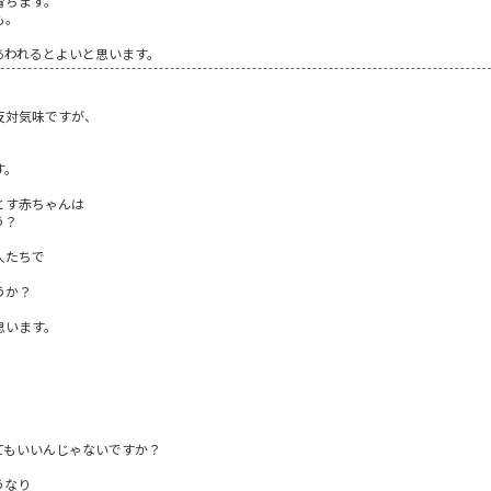
育ちます。
も。
あわれるとよいと思います。
反対気味ですが、
す。
とす赤ちゃんは
う？
人たちで
うか？
思います。
てもいいんじゃないですか？
うなり