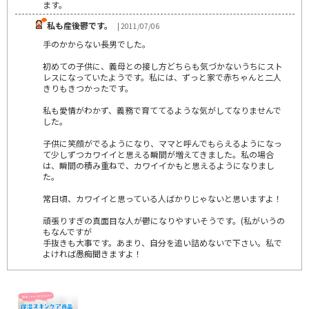
ます。
私も産後鬱です。
| 2011/07/06
手のかからない長男でした。
初めての子供に、義母との接し方どちらも気づかないうちにスト
レスになっていたようです。私には、ずっと家で赤ちゃんと二人
きりもきつかったです。
私も愛情がわかず、義務で育ててるような気がしてなりませんで
した。
子供に笑顔がでるようになり、ママと呼んでもらえるようになっ
て少しずつカワイイと思える瞬間が増えてきました。私の場合
は、瞬間の積み重ねで、カワイイかもと思えるようになりまし
た。
常日頃、カワイイと思っている人ばかりじゃないと思いますよ！
頑張りすぎの真面目な人が鬱になりやすいそうです。(私がいうの
もなんですが
手抜きも大事です。あまり、自分を追い詰めないで下さい。私で
よければ愚痴聞きますよ！