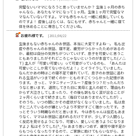
完璧ないいママになろうと思っていませんか？ 生後１ヶ月の赤ち
ゃんなら、あなたもママになって１ヶ月。生後１ヶ月で完璧なマ
マなんていないですよ。ママも赤ちゃんと一緒に成長していくも
のですよ！ 産後しばらくは、なにもせず、赤ちゃんと一緒に寝て
体を休めることに専念してくださいね。
お疲れ様です。
| 2011/06/22
生後まもない赤ちゃんのお世話、本当に大変ですよね…。 私も出
産や赤ちゃんのお世話、寝不足、疲労がつらかったためがあるの
か、最初は自分の気持ちがついていけず、息子を可愛いと思うこ
ともありましたがそれどころじゃないというのが本音でした(ノ△
Ｔ) 主人が「可愛い可愛い」って可愛がっているのも、「あんたは
可愛いとこしか見てないからだよ！」とイライラしていました。
なんだかあの時はこの寝不足で疲れていて、息子のお世話に追わ
れる生活がいつまで続くのか…とものすごくつらかった記憶があ
ります。 きっと、マタニティーブルー？産後うつ？だったんだろ
うなと思います。 退院してきた日に実母と主人の前で、理由もわ
からず大泣きしてしまったり、その後も訳もなく涙が出ることが
２ヶ月くらいまで続きました（毎日ではありませんでしたが）。
そのうち、いつの間にかその症状がなくなっていました。 私は息
子と二人でいるのが嫌というより不安がすごく強かったです。 き
っとそういう時期なのだと思います。 今は赤ちゃんは反応もあま
りなく、ママはお世話に追われるだけですが、少しずつ人間らし
く反応を見せるようになり、可愛い、愛しいと思うようになりま
すよ♪ 私はそうでした(^_^)v あまり思いつめず、疲労や寝不足か
らもつらくなったりするので、ご家族に助けてもらいながら、ま
ずはお身体を休めてくださいね。 ほしくてほしくて授かった赤ち