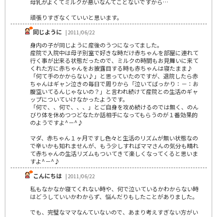
母乳がよくてミルクが悪いなんてことないですから…
頑張りすぎなくていいと思います。
同じように
| 2011/06/22
身内の子が同じように産後のうつになってました。
産院で入院中は母子別室で好きな時だけ赤ちゃんを部屋に連れて
行く事が出来る状態だったので、ミルクの時間もお見舞いに来て
くれた方に赤ちゃんをお披露目する時も赤ちゃんは寝たまま♪
「何て手のかからない♪」と思っていたのですが、退院したら赤
ちゃんはギャン泣きの毎日で周りから「泣いてばっかり：－：お
腹空いてるんじゃないの？」と言われ続けて産院との生活のギャ
ップについていけなかったようです。
「何で、、何で、、、」とご自身を攻め続けるのでは無く、のん
びり体を休めつつどなたか話相手になってもらうのが１番効果的
のようですよ^－^♪
マダ、赤ちゃん１ヶ月ですし色々と生活のリズムが無い状態なの
で辛いかも知れませんが、もう少しすればママさんの気分も晴れ
て赤ちゃんの生活リズムもついてきて楽しくなってくると思いま
すよ^－^♪
こんにちは
| 2011/06/22
私もなかなか寝てくれない時や、何で泣いているかわからない時
はどうしていいかわからず、悩んだりもしたことがありました。
でも、完璧なママなんていないので、あまり考えすぎない方がい