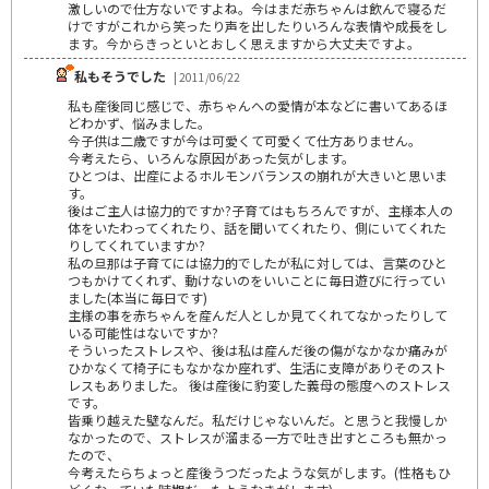
激しいので仕方ないですよね。今はまだ赤ちゃんは飲んで寝るだ
けですがこれから笑ったり声を出したりいろんな表情や成長をし
ます。今からきっといとおしく思えますから大丈夫ですよ。
私もそうでした
| 2011/06/22
私も産後同じ感じで、赤ちゃんへの愛情が本などに書いてあるほ
どわかず、悩みました。
今子供は二歳ですが今は可愛くて可愛くて仕方ありません。
今考えたら、いろんな原因があった気がします。
ひとつは、出産によるホルモンバランスの崩れが大きいと思いま
す。
後はご主人は協力的ですか?子育てはもちろんですが、主様本人の
体をいたわってくれたり、話を聞いてくれたり、側にいてくれた
りしてくれていますか?
私の旦那は子育てには協力的でしたが私に対しては、言葉のひと
つもかけてくれず、動けないのをいいことに毎日遊びに行ってい
ました(本当に毎日です)
主様の事を赤ちゃんを産んだ人としか見てくれてなかったりして
いる可能性はないですか?
そういったストレスや、後は私は産んだ後の傷がなかなか痛みが
ひかなくて椅子にもなかなか座れず、生活に支障がありそのスト
レスもありました。 後は産後に豹変した義母の態度へのストレス
です。
皆乗り越えた壁なんだ。私だけじゃないんだ。と思うと我慢しか
なかったので、ストレスが溜まる一方で吐き出すところも無かっ
たので、
今考えたらちょっと産後うつだったような気がします。(性格もひ