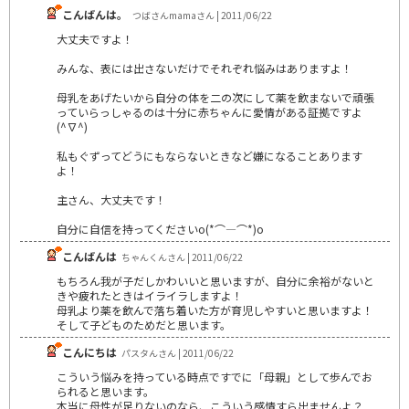
こんばんは。
つばさんmamaさん | 2011/06/22
大丈夫ですよ！
みんな、表には出さないだけでそれぞれ悩みはありますよ！
母乳をあげたいから自分の体を二の次にして薬を飲まないで頑張
っていらっしゃるのは十分に赤ちゃんに愛情がある証拠ですよ
(^∇^)
私もぐずってどうにもならないときなど嫌になることあります
よ！
主さん、大丈夫です！
自分に自信を持ってくださいo(*⌒―⌒*)o
こんばんは
ちゃんくんさん | 2011/06/22
もちろん我が子だしかわいいと思いますが、自分に余裕がないと
きや疲れたときはイライラしますよ！
母乳より薬を飲んで落ち着いた方が育児しやすいと思いますよ！
そして子どものためだと思います。
こんにちは
パスタんさん | 2011/06/22
こういう悩みを持っている時点ですでに「母親」として歩んでお
られると思います。
本当に母性が足りないのなら、こういう感情すら出ませんよ？