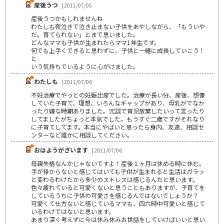
産後うつ
| 2011/07/05
産後うつかもしれませんね
わたしも夜泣きで泣き止まない子供をあやしながら、「もういや
だ。育てられない」とまで思いました。
どんなママも子供が生まれたらママ1年生です。
何でも上手くできると思わずに、子供と一緒に成長していこう！
と
いう気持ちでいるように心がけました。
わたしも
| 2011/07/06
不妊治療でやっとの妊娠出産でした。治療が長い分、産後、想像
していた子育て、理想、いろんなギャップがあり、母乳がでなか
ったり嫌な時期ありました。冗談で育児放棄したいって言ったり
してましたがちょっと本気でした。もうすぐ二歳ですがそれなり
に子育てしてます。本当にやばいと思ったら身内、友達、相談セ
ンターなど誰かに相談してください。
おはようがざいます
| 2011/07/06
母親失格なんかじゃないですよ！産後１ヶ月は休める時に休む。
手が掛からないと感じてはいても子供が生まれると生活はガラッ
と変わるわけだから多少のストレスは感じるんだと思います。
色々疲れていると可愛くないと思うこともありますが、子育てを
しているうちに子供の可愛さを感じるんではないでしょうか？
可愛くて仕方ないと感じているママも、四六時中可愛いと感じて
いるわけではないと思います。
あまり深く考えずに今は休み休みお世話をしていけばいいと思い