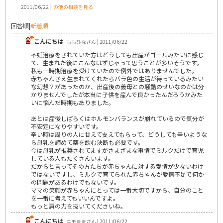
|
2011/06/22
の他の相談を見る
回答順
|
新着順
こんにちは
ももひなさん | 2011/06/22
不妊治療をされていた方はどうしても出産がゴールみたいに感じ
て、生まれた後にこんなはずじゃって思うことが多いそうです。
私も一時期治療を受けていたので例外ではありませんでした。
赤ちゃんさえ生まれてくれたらバラ色の生活が待っているみたい
な幻想？があったのか、出産後の義母との騒動のせいなのかは分
かりませんでしたが本当に子供を産んで良かったんだろうかみた
いに悩んだ時期もありました。
あとは産後しばらくはホルモンバランスが崩れているので気分が
不安定になりやすいです。
辛い時は周りの人に甘えて支えてもらって、どうしても辛いような
ら母乳を諦めて薬を飲む決断も必要です。
今は母乳が推奨されてますがさまざまな事情でミルクだけで育児
している人もたくさんいます。
だからと言ってその方たちが赤ちゃんに対する愛情が少ないわけ
ではないですし、ミルクで育てられた赤ちゃんが愛情不足で何か
の問題があるわけでもないです。
ママの笑顔が赤ちゃんにとっては一番大切ですから、自分のこと
を一番に考えてもいいんですよ。
もっと肩の力を抜いてくださいね。
こんにちは
ニモままさん | 2011/06/22