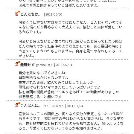
って行って集中してわずかな呼気を感じてホッとしてました。
必死で育児と向き合っている証拠だと思いますよ。
こんにちは。
| 2011/06/30
可愛くて仕方ない方ばかりではありません。１人じゃないのでそ
んなに悩んだり責めなくて大丈夫です。悩むこと自体が愛してい
るからですし。
可愛いと思えないとか生まなければ良かったと思ってしまう時は
どんな時ですか？無条件のような気がしても、ある要因の時にそ
う思えてしまうのかもしれません。自身を見つめなおしてみてく
ださいね。
無理せず
gamballさん | 2011/07/04
自分を責めないでくださいね
母親失格なんかじゃないですよ
処方されたお薬、飲んでみてはどうでしょうか
母乳あげられないママさんだっていっぱいいますよ
私も毎回の授乳が苦痛でミルクをあげていた時期がありました
罪悪感感じること無いです
こんばんは。
りんご紅茶さん | 2011/07/04
産後はホルモンの関係上、何となく気分が安定しないという事が
あるそうです。 特に最初の子はわからない事だらけ。 ラクな子で
も、体も精神的にも疲れているのかも知れません。 笑うようにな
ると、可愛くて仕方ないってなるかも知れませんよ。