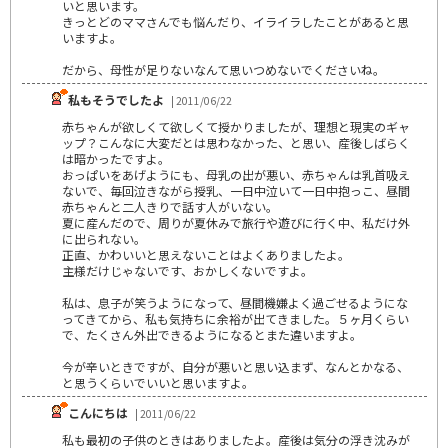
いと思います。
きっとどのママさんでも悩んだり、イライラしたことがあると思
いますよ。
だから、母性が足りないなんて思いつめないでくださいね。
私もそうでしたよ
| 2011/06/22
赤ちゃんが欲しくて欲しくて授かりましたが、理想と現実のギャ
ップ？こんなに大変だとは思わなかった、と思い、産後しばらく
は暗かったですよ。
おっぱいをあげようにも、母乳の出が悪い、赤ちゃんは乳首吸え
ないで、毎回泣きながら授乳、一日中泣いて一日中抱っこ、昼間
赤ちゃんと二人きりで話す人がいない。
夏に産んだので、周りが夏休みで旅行や遊びに行く中、私だけ外
に出られない。
正直、かわいいと思えないことはよくありましたよ。
主様だけじゃないです、おかしくないですよ。
私は、息子が笑うようになって、昼間機嫌よく過ごせるようにな
ってきてから、私も気持ちに余裕が出てきました。５ヶ月くらい
で、たくさん外出できるようになるとまた違いますよ。
今が辛いときですが、自分が悪いと思い込まず、なんとかなる、
と思うくらいでいいと思いますよ。
こんにちは
| 2011/06/22
私も最初の子供のときはありましたよ。産後は気分の浮き沈みが