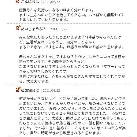
こんにちは
| 2011/06/22
産後そんな気持ちになるのはよく分かります。
まずは主さんのからだを治してください。おっぱいも無理せずに
ミルクにしていいと思います。
だいじょうぶ！
| 2011/06/22
みんな似たり寄ったりだと思いますよ(^^)待望の赤ちゃんだけ
ど、生活が変わっちゃうし、自分のことなんて
まるでできないですもんね。戸惑うのが当たり前だと思います。
赤ちゃんはまだ１ヶ月ですよね？もう少ししたらニコって意思を
持って笑います。その顔を見たらきっと
たまらないと思いますよ☆もっと大きくなったら「ママー」って
ぎゅって抱きしめてくれます。
育児は大変だけど、赤ちゃんがちこさんをママにしてくれますか
ら、大丈夫ですよ！
私の場合は
| 2011/06/22
何だか分からないけど、とにかく泣いてました。 赤ちゃんが泣き
止まないとか、赤ちゃんがカワイイとか、訳の分からないことで
泣いていました。 産後うつだから、そのうちに治るんだろうと思
って気にしないでいたら２ヶ月ほどでおさまりました。 不安なこ
とは主人に言って、大丈夫、助けるよって口だけでも言ってもらっ
たらとりあえず気持ちが落ち着いたので、話し聞いてもらってい
ました。 そんなに思い詰めずにこんなものって思っていた方が楽
だし、自然に時期がきたら改善されると思います。