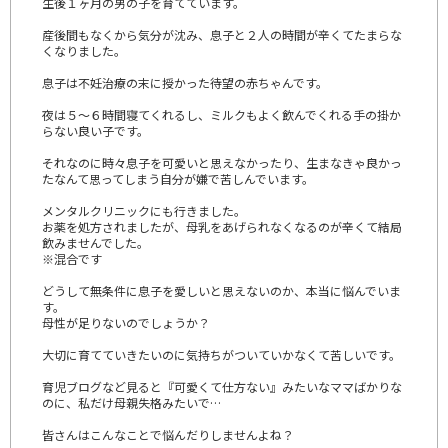
生後１ヶ月の男の子を育てています。
産後間もなくから気分が沈み、息子と２人の時間が辛くてたまらな
くなりました。
息子は不妊治療の末に授かった待望の赤ちゃんです。
夜は５～６時間寝てくれるし、ミルクもよく飲んでくれる手の掛か
らない良い子です。
それなのに時々息子を可愛いと思えなかったり、生まなきゃ良かっ
たなんて思ってしまう自分が嫌で苦しんでいます。
メンタルクリニックにも行きました。
お薬を処方されましたが、母乳をあげられなくなるのが辛くて結局
飲みませんでした。
※混合です
どうして無条件に息子を愛しいと思えないのか、本当に悩んでいま
す。
母性が足りないのでしょうか？
大切に育てていきたいのに気持ちがついていかなくて苦しいです。
育児ブログなど見ると『可愛くて仕方ない』みたいなママばかりな
のに、私だけ母親失格みたいで…
皆さんはこんなことで悩んだりしませんよね？