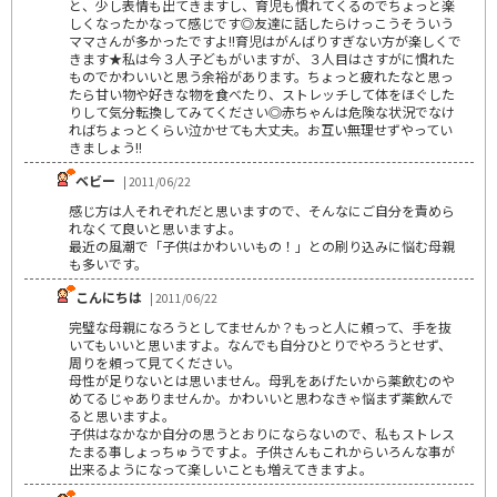
と、少し表情も出てきますし、育児も慣れてくるのでちょっと楽
しくなったかなって感じです◎友達に話したらけっこうそういう
ママさんが多かったですよ!!育児はがんばりすぎない方が楽しくで
きます★私は今３人子どもがいますが、３人目はさすがに慣れた
ものでかわいいと思う余裕があります。ちょっと疲れたなと思っ
たら甘い物や好きな物を食べたり、ストレッチして体をほぐした
りして気分転換してみてください◎赤ちゃんは危険な状況でなけ
ればちょっとくらい泣かせても大丈夫。お互い無理せずやってい
きましょう!!
ベビー
| 2011/06/22
感じ方は人それぞれだと思いますので、そんなにご自分を責めら
れなくて良いと思いますよ。
最近の風潮で「子供はかわいいもの！」との刷り込みに悩む母親
も多いです。
こんにちは
| 2011/06/22
完璧な母親になろうとしてませんか？もっと人に頼って、手を抜
いてもいいと思いますよ。なんでも自分ひとりでやろうとせず、
周りを頼って見てください。
母性が足りないとは思いません。母乳をあげたいから薬飲むのや
めてるじゃありませんか。かわいいと思わなきゃ悩まず薬飲んで
ると思いますよ。
子供はなかなか自分の思うとおりにならないので、私もストレス
たまる事しょっちゅうですよ。子供さんもこれからいろんな事が
出来るようになって楽しいことも増えてきますよ。