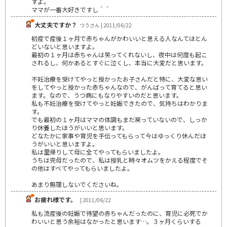
すよ。
ママが一番大好きですし＾＾
大丈夫ですか？
つうさん | 2011/06/22
初産で産後１ヶ月で赤ちゃんがかわいいと思える人なんてほとん
どいないと思いますよ。
最初の１ヶ月は赤ちゃんは笑ってくれないし、夜中は何度も起こ
されるし、何かあるとすぐに泣くし、本当に大変だと思います。
不妊治療を受けてやっと授かったお子さんだと特に、大変な思い
をしてやっと授かった赤ちゃんなので、がんばって育てると思い
ます。なので、うつ病にもなりやすいのだと思います。
私も不妊治療を受けてやっと妊娠できたので、気持ちはわかりま
す。
でも最初の１ヶ月はママの体調もまだ戻っていないので、しっか
り休養したほうがいいと思います。
どなたかに家事や育児を手伝ってもらって今はゆっくり休んだほ
うがいいと思いますよ。
私は里帰りして母に全てやってもらいましたよ。
うちは完母だったので、私は授乳と時々オムツをかえる程度でそ
の他はすべてやってもらいましたよ。
あまり無理しないでくださいね。
お疲れ様です。
| 2011/06/22
私も流産後の妊娠で待望の赤ちゃんだったのに、育児に必死でか
わいいと思う余裕はなかったと思います…。３ヶ月くらいする