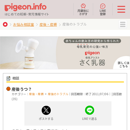
月齢別に
LINE
さがす
登録
はじめての妊娠・育児情報サイト
産後のトラブル
お悩み相談室
産後・産褥
MENU
相談
産後うつ？
カテゴリー：
産後・産褥
>
産後のトラブル
｜回答期限：終了 2011/07/06｜ | 回答数
(35)
ポストする
LINEで送る