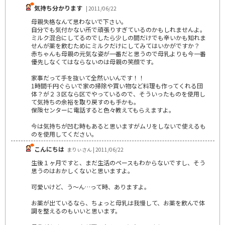
気持ち分かります
| 2011/06/22
母親失格なんて思わないで下さい。
自分でも気付かない所で頑張りすぎているのかもしれませんよ。
ミルク混合にしてるのでしたら少しの間だけでも辛いかも知れま
せんが薬を飲むためにミルクだけにしてみてはいかがですか？
赤ちゃんも母親の元気な姿が一番だと思うので母乳よりも今一番
優先しなくてはならないのは母親の笑顔です。
家事だって手を抜いて全然いいんです！！
1時間千円ぐらいで家の掃除や買い物など料理も作ってくれる団
体？が２３区なら区でやっているので、そういったものを使用し
て気持ちの余裕を取り戻すのも手かも。
保険センターに電話すると色々教えてもらえますよ。
今は気持ちが凹む時もあると思いますがムリをしないで使えるも
のを使用してください。
こんにちは
まりぃさん | 2011/06/22
生後１ヶ月ですと、まだ生活のペースもわからないですし、そう
思うのはおかしくないと思いますよ。
可愛いけど、う～ん…って時、ありますよ。
お薬が出ているなら、ちょっと母乳は我慢して、お薬を飲んで体
調を整えるのもいいと思います。