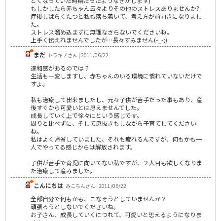
どくなっていた時期だったようなきがします)
もしかしたら赤ちゃん云々よりその他のストレスありませんか?
産後しばらくたつと私も落ち着いて、考え方が前向きになりまし
た。
ストレス溜め込まずに無理なさらないでくださいね。
上手く伝えれませんでしたが…長々すみません(-_-;)
まだ
トラキチさん | 2011/06/22
違和感があるのでは？
生活も一変しますし、赤ちゃんのいる環境に慣れていないだけで
すよ。
私も治療して出来ましたし、元々子供が苦手だった事もあり、産
後すぐから可愛いとは思えませんでした。
成長していく上で徐々にという感じです。
周りと比べずに、そして息抜きもしながら子育てしてください
ね。
私はよく帰省していました、それも疲れるんですが、何もかも一
人でやってる感じからは解放されます。
子供が苦手で育児に向いてない私ですが、２人目も欲しくなりま
た治療して産みました。
こんにちは
みこちんさん | 2011/06/22
全部自分で何もかも、こなそうとしていませんか？
頑張ろうとしないでくださいね。
お子さん、成長していくにつれて、可愛いと思えるようになりま