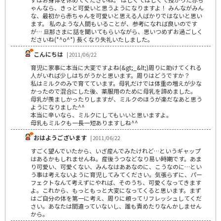
ゃんなら、きっと可愛いと思うようになりますよ！ みんながみん
な、最初から赤ちゃんを可愛いと思える人ばかりではないと思い
ます。 私のような人間もいることが、参考になれば良いのです
が… 旦那さまに話を聞いてもらいながら、思いつめずお過ごしく
ださいね(*^o^*) 長くなり失礼いたしました。
こんにちは
| 2011/06/22
育児に家事に本当に大変ですよね(&gt;_&lt;)周りに助けてくれる
人がいれば少しはちがうかと思います。周りはどうですか？
私はミルクのみで育てています。母乳だけでは体重の増えが少な
かったので混合にした後、薬服用のために母乳を諦めました。
母乳が羨ましかったりしますが、ミルクのほうが楽だなあと思う
ようになりました^^
本当に辛いなら、ミルクにしてもいいと思いますよ。
母乳もミルクも一長一短ありますしね^^
おはようございます
| 2011/06/22
すごく望んでいたから、いざ産んでみたけれど…というギャップ
はあるかもしれませんね。産後うつなどなり易い時期です。あま
り可愛い、可愛くない、みんなはああなのに、こうなのに…とい
う事は考えないように育児してみてください。気張らずに、パー
フェクトなんて考えずにやれば、そのうち、可愛くなってきます
よ。これから、もっともっと大変になってくると思います。まず
はご自分の体を第一に考え、周りに頼ってリフレッシュしてくだ
さい。あなたは間違っていないし、誰も責めたりなんかしません
から。