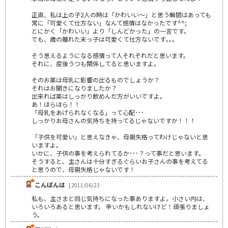
正直、私は上の子2人の時は「かわいい～」と思う瞬間はあっても
常に「可愛くて仕方ない」なんて感情はなかったです^^;
とにかく「かわいい」より「しんどかった」の一言です。
でも、歳の離れた末っ子は可愛くて仕方ないです｡｡｡
そう思えるようになる感情って人それぞれだと思います。
それに、産後うつも関係してると思いますよ。
そのお薬は母乳に影響の出るものでしょうか？
それはお聞きになりましたか？
出来れば薬はしっかり飲めんだ方がいいですよ。
あ！ほらほら！！
「母乳をあげられなくなる」って心配･･･
しっかりお母さんの気持ちを持ってるじゃないですか！！！
「子供を可愛い」と思えなきゃ、母親失格ってわけじゃないと思
いますよ。
いかに、子供の事を考えられてるか･･･？って事だと思います。
そうすると、主さんは十分すぎるぐらいお子さんの事を考えてる
と思うので、母親失格じゃないです！
こんばんは
| 2011/06/23
私も、主さまと同じ気持ちになった事ありますよ。小さい内は、
いろいろあると思います。 辛いかもしれないけど！頑張りましょ
う。