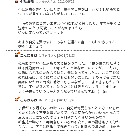
不妊治療
まいちゃんさん | 2011/06/23
不妊治療をされていた方は、無事の出産がゴールでそれ以降のビ
ジョンが見えていない人が多いらしいです。
一時の感情だと思いますよ(^-^)これから笑ったり、ママが抱くと
泣きやんだり 可愛いことが増えますから
徐々に変わっていきますよ♪
あまり自分を責めずに…あなたを選んで宿ってくれた赤ちゃんに
感謝しましょう
こんにちは
はるまるさん | 2011/06/23
私もあの辛い不妊治療の末に授かりました。子供が生まれた時に
は不妊治療の末に…って考えたことはなかったですが、一人の子
の親になれるのかかなり悩み、鬱になってましたよ。この子を殺
めれば私は、らくになるかもとも思いました。その時は私はまだ
実家にいたので両親に助けてもらいながらここまできました。今
では、子供が３人です。先々のことは考えないようにしましょ
う！子供っていつしか大きくなっているんですよm(__)m
こんばんは
ゆうゆうさん | 2011/06/24
子供が１ヶ月くらいの時って、自分が育児ちゃんとできているか
とかとにかく不安な事ばかりで、心の底からかわいいな～なんて
思えるようになったのは３ヶ月過ぎたくらいからかな？
新生児の時なんて毎晩息しているか不安で、棟の動きもよく分か
らないし、下手に刺激して起きられても困るので鼻の前に指を持