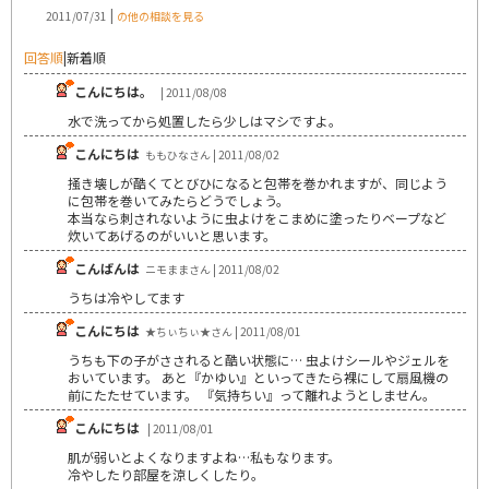
|
2011/07/31
の他の相談を見る
回答順
|
新着順
こんにちは。
| 2011/08/08
水で洗ってから処置したら少しはマシですよ。
こんにちは
ももひなさん | 2011/08/02
掻き壊しが酷くてとびひになると包帯を巻かれますが、同じよう
に包帯を巻いてみたらどうでしょう。
本当なら刺されないように虫よけをこまめに塗ったりベープなど
炊いてあげるのがいいと思います。
こんばんは
ニモままさん | 2011/08/02
うちは冷やしてます
こんにちは
★ちぃちぃ★さん | 2011/08/01
うちも下の子がさされると酷い状態に… 虫よけシールやジェルを
おいています。 あと『かゆい』といってきたら裸にして扇風機の
前にたたせています。 『気持ちい』って離れようとしません。
こんにちは
| 2011/08/01
肌が弱いとよくなりますよね…私もなります。
冷やしたり部屋を涼しくしたり。