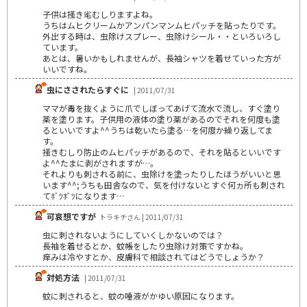
子供は掻き毟むしりますよね。
うちはムヒクリームかアンパンマンムヒパッチを貼ったりです。
外出する時は、虫除けスプレー、虫除けシール・・といろいろし
ています。
あとは、暑いかもしれませんが、長袖シャツを着せていった方が
いいですね。
虫にさされたらすぐに
| 2011/07/31
ママが毒を抜くように爪でしぼってあげて流水で流し、すぐ塗り
薬を塗ります。子供用の液体の塗り薬があるのでそれを何度も塗
るといいですよ^^うちは乾いたら塗る…を何度か繰り返してま
す。
掻きむしり防止のムヒパッチがあるので、それを貼るといいです
よ^^たまに剥がされますが…。
それよりも刺される前に、虫除けを塗ったりしたほうがいいと思
います^^;うちも田舎なので、気を付けないとすぐ何ヵ所も刺され
てﾎﾞﾂﾎﾞﾂになります…
可哀想ですが
トラキチさん | 2011/07/31
虫に刺されないようにしていくしかないのでは？
長袖を着せるとか、蚊帳をしたり虫除け対策ですかね。
痒みは冷やすとか、皮膚科で相談されてはどうでしょうか？
対処方法
| 2011/07/31
蚊に刺されると、蚊の唾液がかゆい原因になります。