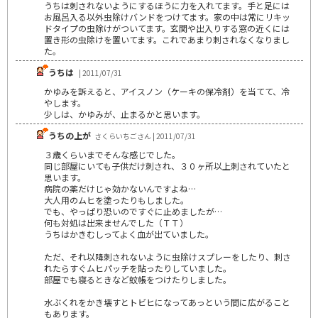
うちは刺されないようにするほうに力を入れてます。手と足には
お風呂入る以外虫除けバンドをつけてます。家の中は常にリキッ
ドタイプの虫除けがついてます。玄関や出入りする窓の近くには
置き形の虫除けを置いてます。これであまり刺されなくなりまし
た。
うちは
| 2011/07/31
かゆみを訴えると、アイスノン（ケーキの保冷剤）を当てて、冷
やします。
少しは、かゆみが、止まるかと思います。
うちの上が
さくらいちごさん | 2011/07/31
３歳くらいまでそんな感じでした。
同じ部屋にいても子供だけ刺され、３０ヶ所以上刺されていたと
思います。
病院の薬だけじゃ効かないんですよね…
大人用のムヒを塗ったりもしました。
でも、やっぱり恐いのですぐに止めましたが…
何も対処は出来ませんでした（ＴＴ）
うちはかきむしってよく血が出ていました。
ただ、それ以降刺されないように虫除けスプレーをしたり、刺さ
れたらすぐムヒパッチを貼ったりしていました。
部屋でも寝るときなど蚊帳をつけたりしました。
水ぶくれをかき壊すとトビヒになってあっという間に広がること
もあります。