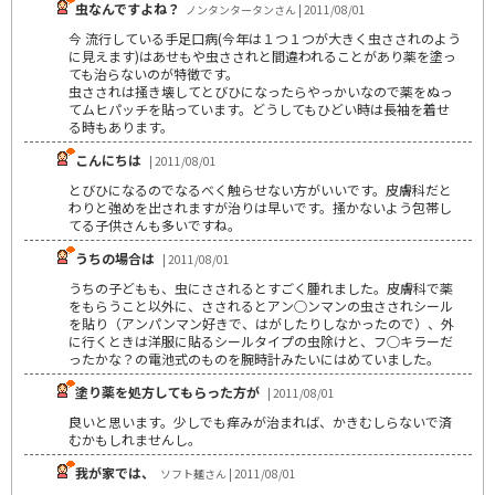
虫なんですよね？
ノンタンタータンさん | 2011/08/01
今 流行している手足口病(今年は１つ１つが大きく虫さされのよう
に見えます)はあせもや虫さされと間違われることがあり薬を塗っ
ても治らないのが特徴です。
虫さされは掻き壊してとびひになったらやっかいなので薬をぬっ
てムヒパッチを貼っています。どうしてもひどい時は長袖を着せ
る時もあります。
こんにちは
| 2011/08/01
とびひになるのでなるべく触らせない方がいいです。皮膚科だと
わりと強めを出されますが治りは早いです。掻かないよう包帯し
てる子供さんも多いですね。
うちの場合は
| 2011/08/01
うちの子どもも、虫にさされるとすごく腫れました。皮膚科で薬
をもらうこと以外に、さされるとアン○ンマンの虫さされシール
を貼り（アンパンマン好きで、はがしたりしなかったので）、外
に行くときは洋服に貼るシールタイプの虫除けと、フ○キラーだ
ったかな？の電池式のものを腕時計みたいにはめていました。
塗り薬を処方してもらった方が
| 2011/08/01
良いと思います。少しでも痒みが治まれば、かきむしらないで済
むかもしれませんし。
我が家では、
ソフト麺さん | 2011/08/01