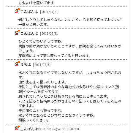
も虫よけを置いてます
こんばんは
| 2011/07/31
剥がしたりしてしまうなら、とにかく、爪を短く切っておくのが
一番かと思います。
こんばんは
| 2011/07/31
ひどくてかわいそうですね。
病院の薬が効かないとのことですが、病院を変えてみてはいかが
でしょう。
皮膚科によって薬は変わってくると思います。
うちは
| 2011/07/31
水ぶくれになるタイプではないんですが、しょっちゅう刺されま
す。
血が出るまで掻いたりします。
予防としては腕時計のような電池式の虫除けや虫除けリング(腕
輪)やシールを使ってます。
刺されてしまったときは掻きむしる前にムヒ塗ってます。
ムヒを塗ると結構痒みがおさまるので塗ってしばらくすると忘れ
てますよ。
子供用のムヒも売ってます。
水ぶくれになるととびひなどになりそうですね。
頑張ってください。
こんばんは☆
ぐうたらさん | 2011/07/31