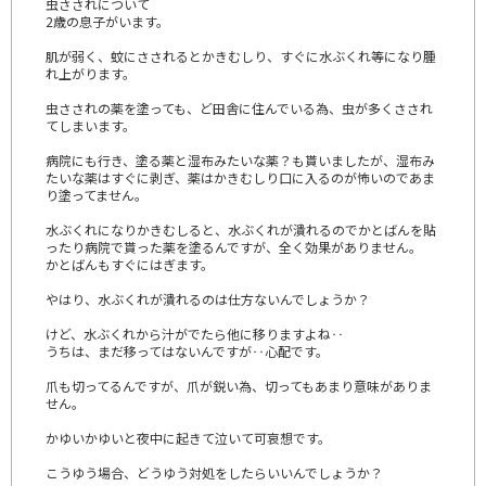
虫さされについて
2歳の息子がいます。
肌が弱く、蚊にさされるとかきむしり、すぐに水ぶくれ等になり腫
れ上がります。
虫さされの薬を塗っても、ど田舎に住んでいる為、虫が多くさされ
てしまいます。
病院にも行き、塗る薬と湿布みたいな薬？も貰いましたが、湿布み
たいな薬はすぐに剥ぎ、薬はかきむしり口に入るのが怖いのであま
り塗ってません。
水ぶくれになりかきむしると、水ぶくれが潰れるのでかとばんを貼
ったり病院で貰った薬を塗るんですが、全く効果がありません。
かとばんもすぐにはぎます。
やはり、水ぶくれが潰れるのは仕方ないんでしょうか？
けど、水ぶくれから汁がでたら他に移りますよね‥
うちは、まだ移ってはないんですが‥心配です。
爪も切ってるんですが、爪が鋭い為、切ってもあまり意味がありま
せん。
かゆいかゆいと夜中に起きて泣いて可哀想です。
こうゆう場合、どうゆう対処をしたらいいんでしょうか？