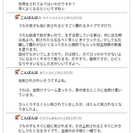
包帯をされてみてはいかがですか？
早くよくなるといいですね☆
こんばんは☆
セナ☆ルイさん | 2011/07/31
うちの息子も虫に刺されるとすごく腫れるタイプです(T-T)
うちも田舎で蚊が多いので、まず注意している事は、外に出る時
は虫よけ。刺されたらなるべく早くにオイラックス。少しでも化
膿して腫れがひどくなってきたら病院でもらった抗生物質の軟膏
を塗ります。
自分でもかいてしまうので、爪は短く、爪でひっかかりがないよ
うになるべくやすりで削ります。爪やすり、面倒ですが、ひどく
なりやすいならした方がいいですよ～。
こんばんは
まりぃさん | 2011/07/31
虫刺されかわいそうですよね。
うちは、虫除けクリーム塗ったり、家の至るところに虫除け置い
ています。
びっくりするくらい刺されていましたが、ほとんど刺されなくな
りましたよ。
こんばんは
さとけんあおさん | 2011/07/31
うちの子もすぐに蚊に刺されます。その上刺されるとすぐにかき
むしりたくなるタイプで、主様のお子様と一緒です。