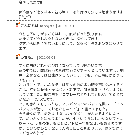
冷やしてます!!
保冷剤などをタオルに包み当ててると痒みも少しは治まりますよ
(*^_^*)
こんにちは
happyさん | 2011/08/01
うちも下の子がすごくはれて、痕がずっと残ります。
かゆくてどうしようもないときは、冷やしてます。
夕方からは外にでないようにして、なるべく長ズボンをはかせて
ます。
うちも。
| 2011/08/01
すぐに虫刺され～とびひになってしまう娘がいます。
家の中では、蚊取線香の素敵な香りがず～っとしていますし、網
戸・玄関などには虫除けをしています。でも、外出時にはどうし
ても。。。
ということで、小さな頃には朝夕の蚊の多い時間帯に外出すると
きは、絶対に長袖・長ズボン・靴下で、肌を露出させないように
していました。服に虫除けスプレーなどをしても肌が出てるとな
かなか･･･だったので。
で、刺されてしまったら、アンパンマンのパッチを貼って「アン
パンマンが治してくれるからね～^^」と言ってました。
今５歳なので、最近は「掻いちゃダメ！」がわかるようになっ
て、だいぶマシになりましたが、小さいうちはしかたないですよ
ねー･･･。うちの娘、もともとアトピー持ちなせいもあるのです
が、とびひがひどくなって入院したこともあります。気をつけて
くださいね(^^;)