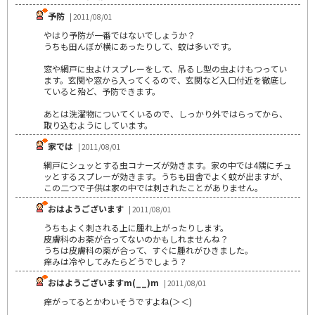
予防
| 2011/08/01
やはり予防が一番ではないでしょうか？
うちも田んぼが横にあったりして、蚊は多いです。
窓や網戸に虫よけスプレーをして、吊るし型の虫よけもつってい
ます。玄関や窓から入ってくるので、玄関など入口付近を徹底し
ていると殆ど、予防できます。
あとは洗濯物についてくいるので、しっかり外ではらってから、
取り込むようにしています。
家では
| 2011/08/01
網戸にシュッとする虫コナーズが効きます。家の中では4隅にチュ
ッとするスプレーが効きます。うちも田舎でよく蚊が出ますが、
この二つで子供は家の中では刺されたことがありません。
おはようございます
| 2011/08/01
うちもよく刺される上に腫れ上がったりします。
皮膚科のお薬が合ってないのかもしれませんね？
うちは皮膚科の薬が合って、すぐに腫れがひきました。
痒みは冷やしてみたらどうでしょう？
おはようございますm(__)m
| 2011/08/01
痒がってるとかわいそうですよね(＞＜)