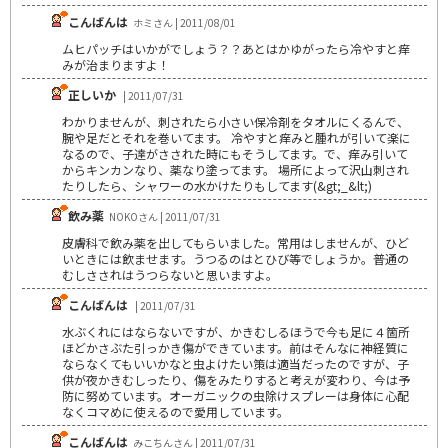
こんばんは
ホミさん | 2011/08/01
ムヒパッチはいかがでしょう？？あとはかゆがったら冷やすと痒
みが治まりますよ！
正しいか
| 2011/07/31
わかりませんが、刺されたら小さい保冷剤をタオルにくるんで、
腕や足だとそれを巻いてます。 冷やすと痒みと腫れが引いて楽に
なるので、子達がさされた時にもそうしてます。で、痒み引いて
からキンカンなり、薬なり塗ってます。 場所によって沢山刺され
たりしたら、シャワーの水かけたりもしてます(&gt;_&lt;)
飲み薬
NOKOさん | 2011/07/31
皮膚科で飲み薬を出してもらいました。常用はしませんが、ひど
いときには飲ませます。うつるのはとひび等でしょうか。普通の
むしさされはうつらないと思いますよ。
こんばんは
| 2011/07/31
水ぶくれにはならないですが、かきむしるほうで今も足に４箇所
ほどかさぶた引っかき傷ができています。前はそんなに神経質に
ならなくてもいいかなと虫よけたい策は適当だったのですが、子
供が夜かきむしったり、傷をみたりすると考えが変わり、今は予
防に努めています。オーガニックの虫除けスプレーは身体に心配
なくコマめに使えるので愛用しています。
こんばんは
みこちんさん | 2011/07/31