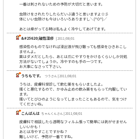
一番は刺されないための予防が大切だと思います。
虫除けをされたりしたらだいぶ違うと思いますよ☆彡
体にいい虫除けも今はいろいろありますし＼(^O^)／
あとは痒がってる時は私もよく冷やしてあげてます。
&#25620;破性湿疹
| 2011/08/01
感染性のものでなければ浸出液が飛び散っても感染をひきおこし
ませんよ。
薬はダメだとしたら、あとは爪にやすりをかけるくらいしか対処
方法がないでしょうか。冷やすのも手の一つです。
お大事になさって下さい。
うちもです。
つうさん | 2011/08/01
うちは、皮膚科受診して飲む薬をもらいましたよ。
掻くと悪化するので、かゆみ止めの飲み薬をもらって内服してい
ます。
掻いてとびひのようになってしまったこともあるので、気をつけ
てくださいね。
こんばんは
ちゃんくんさん | 2011/08/01
皮膚科で相談したら透明なフィルム張って簡単には剥がせません
しいいかも！
あとは冷やすことですかね？
難しいけど、予防が一番ですね。