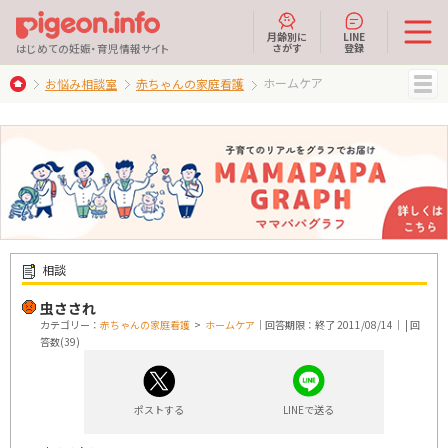
月齢別に
LINE
さがす
登録
はじめての妊娠・育児情報サイト
ホームケア
お悩み相談室
赤ちゃんの家庭看護
MENU
相談
虫さされ
カテゴリー：
赤ちゃんの家庭看護
>
ホームケア
｜回答期限：終了 2011/08/14｜ | 回
答数(39)
ポストする
LINEで送る