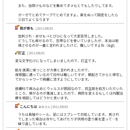
また、虫除けものなどを集めてダメもとでもしたりしてます。
ガーゼでとめてテープでとめてますよ。薬をぬって固定をしたら
三日でよくなります
我が家も
| 2011/08/01
虫刺され・あせも→とびひになって大変苦労しました。
どうしても痒がるので、包帯などを巻いていましたが、本当は乾
燥させるのが一番と言われましたけど、難しいですよね（&gt;
訂正
| 2011/08/01
変な文字化けになってしまいましたので、訂正です。
肌を清潔に保つことが大事と言われましたので、
保育園に通っているので日中は難しいですが、朝起きてからと帰宅し
てからシャワーで綺麗に流すようにしています。
皮膚科で痒み止めとウィルスが原因なので、抗生剤を処方いただいた
ところ、痒がるのが激減しましたので、病院を変えるもしくは内服治
療を相談してはどうかと思います。
こんにちは
あおさん | 2011/08/01
うちは長袖やシール、足にはスプレーで対処しています。 刺され
てしまった場合は冷やしてあげたり子供用の塗り薬を塗って…を
繰り返しています。