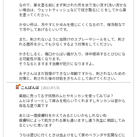
なので、薬を塗る前にまず刺された所を水で洗い流す(洗い流せな
い場合は、ウェットティッシュなどで拭き取る)ことをしてから薬
を塗ってください。
かゆい所は、冷やすとかゆみを感じにくくなるので、保冷剤なで
で冷やしてあげるといいです。
また、刺されないように虫除けのスプレーやシールをして、刺さ
れる箇所を少しでも少なくするよう対策をしてください。
かきむしると、傷口からばい菌が入り、体中感染するとびひにな
る可能性が高くなります。
そうなるとますます治療が厄介になりますよ。
お子さんはまだ我慢ができない年齢ですから、刺されないための
対策と、刺された後の対処をきちんとしてあげてください。
こんばんは
| 2011/07/31
薬局に売ってる子供用のムヒやキンカンを使ってみては？
ムヒはすっ～として痒みを和らいでくれますしキンカンは昔から
有名な塗り薬です
あとは一度皮膚科をかえてみるといいかもしれないね
皮膚科によって処方される薬も違いますし違う先生に相談してみ
るといいと思います
うちは遊びに行くときは虫よけをして家のベランダや玄関などに