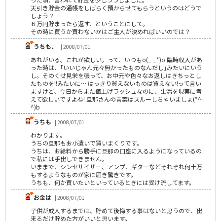
天引き貯金の通帳をしばらく預からせてもらうというのはどうで
しょう？
６万円貯まったら返す、ということにして。
その時に買うか買わないかはご主人が決めればいいのでは？
うちも、
| 2008/07/01
あれがいる。これが欲しい。って、いつもo(_ _*)o 臨時収入があ
った時は、｢いいじゃん元々無かったものなんだし｣みたいにいう
し。そのくせ見栄を張って、お中元や色々なお返しはきちっとし
たものを!!みたいに… はっきり買えないものは買えない!って言い
ますけど、今日からまた値上げラッシュなのに、生活を現実に考
えて欲しいですよね! 旦那さんの言葉はスルーしちゃいましょ(*^-
^)b
うちも
| 2008/07/01
わかります。
うちの旦那もお小遣いで買いまくりです。
うちは、お給料から勝手に旦那の口座に入るようになっているの
で私には手出しできません。
いままで、シンセサイザー、アンプ、ギターなどそれぞれ何十万
もするようなものが家に届き驚きです。
うちも、何か買いたいといっているときには受け流してます。
お金は
| 2008/07/01
子供が成人するまでは、貯めて後悔する事はないと思うので、出
来るだけ貯めた方がいいと思います。