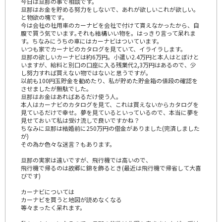
今日は旦那の事で相談です。
旦那はお金を貯める努力をしないで、あれが欲しいこれが欲しい。
と物欲の塊です。
今は会社の社用車のカーナビを会社で付けて貰えなかったから、自
腹で買う気でいます｡それも結構いい物を。はっきり言って呆れま
す。ちなみにうちの車にはカーナビはついています。
いつも家でカーナビのカタログを見ていて、イライラします。
旦那の欲しいカーナビは約6万円。小遣い2.4万円と本人はとぼけと
いますが、給料と別口の口座に入る残業代2,3万円はあるので、少
し努力すれば買えない物ではないと思うですが。
以前も100円玉貯金を勧めたり、私が貯めた貯金箱の値段の確認を
させましたが無駄でした。
旦那はお金はあればあるだけ使う人。
本人はカーナビのカタログを見て、これは買えないからカタログを
見ているだけで幸せ。夢を見ているといっているので、本当に夢を
見せておいて私は受け流しで良いですかね？
ちなみに旦那は結婚前に250万円の借金がありました(完済しました
が)
その為か色々な迷言？もあります。
旦那の実家は遠いですが、飛行機では高いので、
飛行機で帰るのは故郷に錦を飾るとき(最近は飛行機で帰省して大喜
びです)
カーナビについては
カーナビを買うと地図が読めなくなる
等々まったく呆れます。