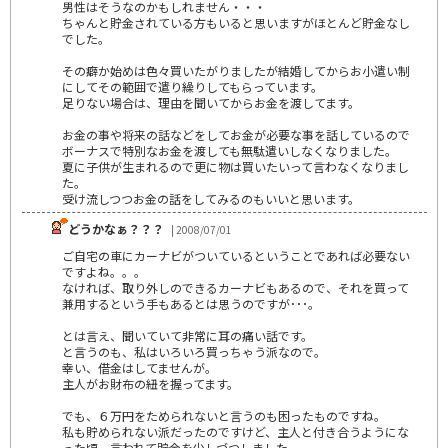
男性はそうなのかもしれません・・・
ちゃんと貯金されている方もいると思いますがほとんど貯金なし
でした。
その癖か始めは色々買いたがりましたが結婚してからお小遣い制
にしてその範囲で遣り繰りしてもらっています。
足りない場合は、理由を聞いてからお金を渡してます。
お金の事や将来の話などをしてお金が必要な事を話しているので
ボーナスで特別なお金を渡しても無駄遣いしなくなりました。
夏に子供が生まれるので更に物は買いたいって言わなくなりまし
た。
受け流しつつお金の話をしてみるのもいいと思います。
どうかなぁ？？？
| 2008/07/01
ご自宅の車にカーナビがついているということであれば必要ない
ですよね。。。
なければ、取り外しのできるカーナビもあるので、それを買って
兼用するという手もあるとは思うのですが･･･。
とは言え、聞いていて非常に耳の痛い話です。
と言うのも、私はいろいろ買っちゃう派なので。
幸い、借金はしてませんが。
主人がお財布の紐を握ってます。
でも、６万円をためられないと言うのも困ったものですね。
私も貯められない派だったのですけど、主人と付き合うようにな
った頃、言われて貯金を少しづつしました。