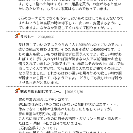
す。そして勝った時はすぐにカー用品を買う。お金があると使い
たいみたいです。もうつける薬はないので放っています。
6万のカーナビではなくもう少し安いものにはしてもらえないので
すかね？うちは高額の時は却下して、安いのに変更するようにし
ていますよ。なかなか妥協してくれなくて困りますが。。。
うちも…
| 2008/06/30
受け流していいのでは？うちの主人も物欲がものすごいのでお小
遣いの範囲で買わせます。そのためお小遣いは45000円です。う
ちの主人も欲しいものは我慢せずに買う人ですよ。欲しい物があ
ればすぐに手に入れなければ気が済まない人で以前何度かお金を
借り入れていました(少額ですが…)。結局はその後のお小遣いで返
済していくんですがね。でも私は借り入れなどが嫌でその時はか
なり怒りました。それからはお小遣いを月々貯めて欲しい物の額
が貯まったら買っているようですよ。 どうしても欲しければ貯め
させるべきだと思います。
家の旦那も同じですよー。
| 2008/06/30
家の旦那の場合はパチンコです。
週1回の休みにパチンコに行かないと禁断症状が出ます・・・。
休みでなくても時々仕事終わりに行ったりもしていますが。
家の旦那は5万円の小遣いです。
こんなにあげているのに自分の携帯・ガソリン・床屋・飲み代・
たばこ・洋服 何1つ自分で払いません。
5万円全部パチンコです。
なおかつ足りない時は私からむしり取っていきます・・・。