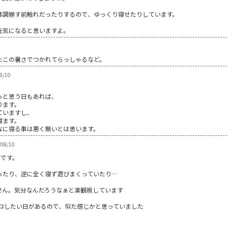
体調崩す前触れだったりするので、ゆっくり寝せたりしています。
元気になると思いますよ。
たこの暑さでつかれてらっしゃるなど。
8/10
っと思う日もあれば、
ります。
ていますし、
寝ます。
なに寝る事は悪く無いとは思います。
08/10
じです。
ったり、逆に全く寝ず遊びまくっていたり…
せん。気分なんだろうなぁと楽観視しています
ゴロしたい日があるので、似た感じかと思っていました