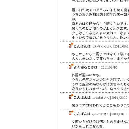
それも下の宿命だって他のママ様か
暑い日が続くのでうちの子も良く寝
うちの場合理想は朝７時半起床→朝
ね。
寝るのは９時から１０時くらいです
暑くてのどが渇くのかよく起きます
少し涼しくなるとまた変わってきま
小さいので体力がありません。眠い
こんばんは
さいちゃんさん | 2011/08/1
もしかしたら本調子ではなくて寝てる
大人も暑いだけで疲れちゃいますか
よく寝るときは
| 2011/08/10
体調が悪いのかも。
うちも元気だったのに夕方寝て、い
それに風邪の時なんかはめちゃくち
違うかもしれませんが、ゆっくりさ
こんばんは
ニモままさん | 2011/08/10
暑さで体力奪われてることもありま
こんばんは
ひぃコロさん | 2011/08/10
文面からだけでは何とも言えませんが
いかもしれませんね。