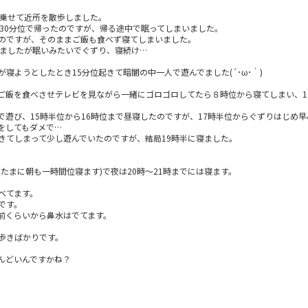
に乗せて近所を散歩しました。
で30分位で帰ったのですが、帰る途中で眠ってしまいました。
のですが、そのままご飯も食べず寝てしまいました。
しましたが眠いみたいでぐずり、寝続け…
寝ようとしたとき15分位起きて暗闇の中一人で遊んでました(´･ω･｀)
ご飯を食べさせテレビを見ながら一緒にゴロゴロしてたら８時位から寝てしまい、1
で遊び、15時半位から16時位まで昼寝したのですが、17時半位からぐずりはじめ
をしてもダメで…
きてしまって少し遊んでいたのですが、結局19時半に寝ました。
たまに朝も一時間位寝ます)で夜は20時～21時までには寝ます。
べてます。
です。
前くらいから鼻水はでてます。
歩きばかりです。
んどいんですかね？