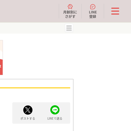
月齢別に
LINE
さがす
登録
MENU
ポストする
LINEで送る