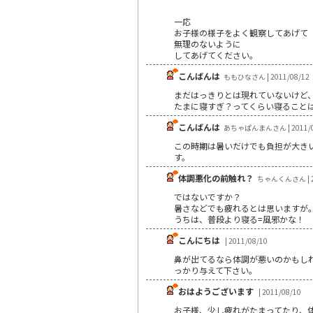
一応
お子様の様子をよく観察してあげて
無理のないように
してあげてください。
こんばんは
ももひなさん | 2011/08/12
まだはっきりとは現れていないけど
たまに寝すぎ？ってくらい寝ること
こんばんは
あちゃぱんまんさん | 2011/0
この時期は暑いだけでも負担が大き
す。
体調悪化の前触れ？
ちゃんくんさん | 20
ではないですか？
暑さなどでも疲れるとは思いますが
うちは、普段より寝る=風邪かな！
こんにちは
| 2011/08/10
鼻が出てるなら体調が悪いのかもし
っかり与えて下さい。
おはようございます
| 2011/08/10
お子様、少し疲れがたまってたり、