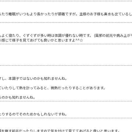
ちたり睡眠がいつもより長かったりが顕著ですが。主様のお子様も鼻水も出ている
もよく寝たり、ぐずぐずが多い時は体調が優れない時です。 (風邪の前兆や病み上が
ぶ感じで様子を見てあげても良いかと思いますよ^^☆
すし、本調子ではないのかも知れませんね。
ていたりして熱を計ってみると、微熱だったりすることがあります。
るのかも知れませんね。
たりするのでそのためかもしれないですね。
調を崩す前兆だったりしますので気を付けて見ててあげると良いと思います｡