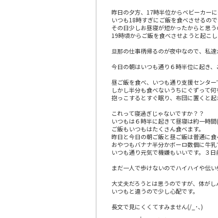
昨日の夕方、17時半位からベビーカー
いつも18時すぎにご飯を食べさせるの
その日少しお昼寝が短かったからと思う
19時頃からご飯を食べさせようと起こ
旦那の仕事柄帰るのが夜中なので、私達が
今日の朝はいつも通り６時半位に起き、
昼ご飯を食べ、いつも通り支援センター
しかし半分も食べないうちにぐずって何
抱っこするとすぐ眠り、布団に置くと起
これって寝過ぎじゃないですか？？
いつもは６時半に起きて昼寝は約一時間(
ご飯もいつもはたくさん食べます。
昨日と今日の朝ご飯と昼ご飯は普通に食
おやつもバナナ半分かボーロ数個に牛乳
いつも通り元気で機嫌もいいです。３日
まだ一人で歩けないのでハイハイや伝い
大丈夫だろうとは思うのですが、体がし
いつもと違うので少し心配です。
長文で見にくくてすみません(/_･､)