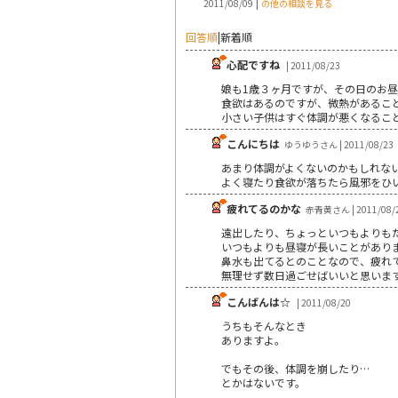
|
2011/08/09
の他の相談を見る
回答順
|
新着順
心配ですね
| 2011/08/23
娘も1歳３ヶ月ですが、その日のお
食欲はあるのですが、微熱があるこ
小さい子供はすぐ体調が悪くなるこ
こんにちは
ゆうゆうさん | 2011/08/23
あまり体調がよくないのかもしれな
よく寝たり食欲が落ちたら風邪をひ
疲れてるのかな
赤青黄さん | 2011/08/
遠出したり、ちょっといつもよりも
いつもよりも昼寝が長いことがあり
鼻水も出てるとのことなので、疲れ
無理せず数日過ごせばいいと思いま
こんばんは☆
| 2011/08/20
うちもそんなとき
ありますよ。
でもその後、体調を崩したり…
とかはないです。