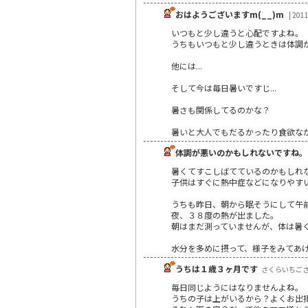
おはようございますm(__)m
| 201
いつもと少し違うと心配ですよね。
うちもいつもと少し違うときは体調
他には...
そして今は毎日暑いですじ...
暑さも関係してるのかな？
暑いと大人でもだるかったり食欲なかっ
体調が悪いのかもしれないですね。
暑くてすこしばてているのかもしれ
子供はすぐに熱中症などになりやす
うちも昨日、朝から眠そうにして午
夜、３８度の熱が出ました。
朝はまだ測っていませんが、体は暑
水分を多めに摂って、様子をみてあ
うちは１歳３ヶ月です
さくらいちごさん 
毎日同じようにはなりませんよね。
うちの子は上がいるから？よくお出