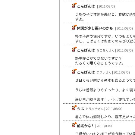
こんばんは
| 2011/08/09
うちの子は体調が悪いと、食欲が落
すよ。
体調が少し悪いのかも
| 2011/08/09
ｳﾁの子達の場合ですが、いつもより
すし、しばらくはお家でのんびり遊
こんばんは
みこちんさん | 2011/08/09
熱中症とかではないですか？
だるくて眠くなるそうですよ。
こんばんは
まりぃさん | 2011/08/09
３日くらい前から鼻水もあるようで
うちは普段よりぐずったり、よく寝
暑い日が続きますし、少し疲れてい
今は
トラキチさん | 2011/08/09
暑さで体力消耗したり、寝不足だっ
前兆かな?
| 2011/08/09
子供がいつもと様子が違う時って体