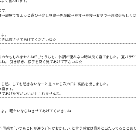
らよく言われます。
ます。
食→部屋でちょっと遊び→少し昼寝→児童館→昼食→昼寝→おやつ→お散歩もしく
。
。
すよ。
ときは寝させてあげてくださいね☆
0
のかもしれませんねf^_^; うちも、体調が優れない時は良く寝てました。 夏バテ
らね。 引き続き、様子を良く見てあげて下さいね☆
くら起こしても起きないなーと思ったら次の日に高熱を出しました。
ゃ寝ます。
せてあげた方がいいかもしれませんね。
すよ。 眠たいならねさせてあげてくださいね
 母親の｢いつもと何か違う｣｢何かおかしい｣と言う感覚は意外と当たってることあ