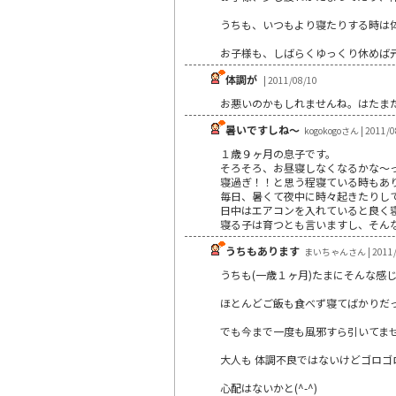
うちも、いつもより寝たりする時は
お子様も、しばらくゆっくり休めば
体調が
| 2011/08/10
お悪いのかもしれませんね。はたま
暑いですしね～
kogokogoさん | 2011/0
１歳９ヶ月の息子です。
そろそろ、お昼寝しなくなるかな～
寝過ぎ！！と思う程寝ている時もあ
毎日、暑くて夜中に時々起きたりし
日中はエアコンを入れていると良く
寝る子は育つとも言いますし、そん
うちもあります
まいちゃんさん | 2011/
うちも(一歳１ヶ月)たまにそんな感
ほとんどご飯も食べず寝てばかりだ
でも今まで一度も風邪すら引いてま
大人も 体調不良ではないけどゴロ
心配はないかと(^-^)