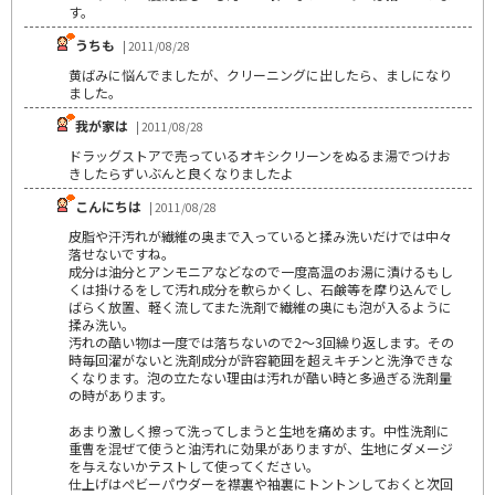
す。
うちも
| 2011/08/28
黄ばみに悩んでましたが、クリーニングに出したら、ましになり
ました。
我が家は
| 2011/08/28
ドラッグストアで売っているオキシクリーンをぬるま湯でつけお
きしたらずいぶんと良くなりましたよ
こんにちは
| 2011/08/28
皮脂や汗汚れが繊維の奥まで入っていると揉み洗いだけでは中々
落せないですね。
成分は油分とアンモニアなどなので一度高温のお湯に漬けるもし
くは掛けるをして汚れ成分を軟らかくし、石鹸等を摩り込んでし
ばらく放置、軽く流してまた洗剤で繊維の奥にも泡が入るように
揉み洗い。
汚れの酷い物は一度では落ちないので2～3回繰り返します。その
時毎回濯がないと洗剤成分が許容範囲を超えキチンと洗浄できな
くなります。泡の立たない理由は汚れが酷い時と多過ぎる洗剤量
の時があります。
あまり激しく擦って洗ってしまうと生地を痛めます。中性洗剤に
重曹を混ぜて使うと油汚れに効果がありますが、生地にダメージ
を与えないかテストして使ってください。
仕上げはぺビーパウダーを襟裏や袖裏にトントンしておくと次回