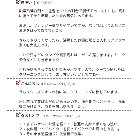
煮洗い
| 2011/08/28
酸素系漂白剤と、重曹を１:１の割合で混ぜてペーストにし、汚れ
に塗ってから沸騰したお湯の蒸気にあてます。
お湯は、ヤカンが一番やりやすいですが、なければボウルなどに
お湯をはってあててもＯＫ
さらにやりにくかったら、沸騰したお鍋に服ごと入れてグツグツ
煮ても大丈夫です。
これで汗などのタンパク質系汚れは、だいぶ落ちますよ。ミルク
染みなどにもききます☆
汚れが落ちきってないと染みが出やすいので、シーズン終わりは
クリーニング出してしまう方がいいかもですね～。
こんにちは
まりぃさん | 2011/08/28
うちはシーズンオフの前には、クリーニングに出しています。
出し忘れて黄ばんだのがあったので、漂白剤でつけおきし、洗濯
機にかけたら、ある程度は落ちましたよ。
ダメもとで
コロリーナさん | 2011/08/28
１：まずバケツにお湯を張って、普通の洗剤で手でもみ洗い。
２：衣料用ワイドハイターを使ってバケツでお湯のもみ洗い。
３：そのまま通常通りに洗濯機で洗濯。