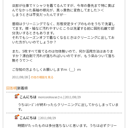
旦那が仕事でＹシャツを着てるんですが、今年の春先まで特に黄ば
んでなかった長袖の襟元が、真っ黄色に変色してました＞＜
しまうときは平気だったんですが…
普段はクリーニングでなく、形態安定タイプのものをうちで洗濯し
てます。襟・袖など汚れやすいところは洗濯する前に固形石鹸で部
分洗いするときもあります。
それでもシーズンオフで着なくなるときはクリーニングに出してお
いた方がいいのでしょうか？
また、5枚すべて捨てるのは勿体無いので、何か活用方法はありま
すか？漂白剤で汚れが落ちればいいのですが、もう染みついて落ち
無そうで＞＜
ご存知の方よろしくお願いしますｍ（＿）ｍ
|
2011/08/28
の他の相談を見る
回答順
|
新着順
こんにちは
moricorohouseさん | 2011/08/29
うちはｼｰｽﾞﾝが終わったらクリーニングに出してからしまっていま
す。
こんにちは
| 2011/08/29
時間がたったものは多分落ちないと思います。うちは必ずクリー