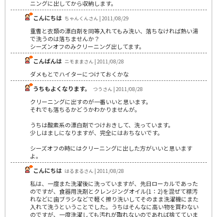
ニングに出してから収納します。
こんにちは
ちゃんくんさん | 2011/08/29
重曹と衣類の漂白剤を同等入れてもみ洗い、落ちなければ熱い湯
で洗うのは落ちませんか？
シーズンオフのみクリーニング出してます。
こんばんは
ニモままさん | 2011/08/28
ダメもとでハイターにつけておくかな
うちもよくなります。
つうさん | 2011/08/28
クリーニングに出すのが一番いいと思います。
それでも落ちるかどうかわかりませんが。
うちは酸素系の漂白剤でつけおきして、洗っています。
少しはましになりますが、完全にはおちないです。
シーズオフの時にはクリーニングに出した方がいいと思います
よ。
こんにちは
はるまるさん | 2011/08/28
私は、一度また洗濯後に洗っていますが、先日ローカルであった
のですが、食器用洗剤とクレンジングオイル(1：2)を混ぜて襟汚
れなどに歯ブラシなどで軽く擦り洗いしてそのまま洗濯機にまた
入れて洗うということでした。うちはそんなに高い物を買わない
のですが、一度洗濯しても汚れが取れないのであれば捨てていま