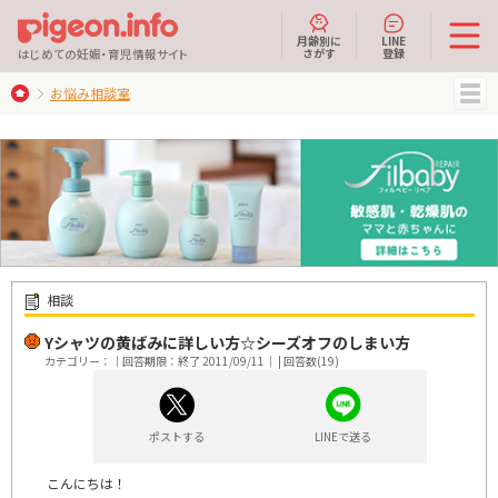
月齢別に
LINE
さがす
登録
はじめての妊娠・育児情報サイト
お悩み相談室
MENU
相談
Yシャツの黄ばみに詳しい方☆シーズオフのしまい方
カテゴリー：｜回答期限：終了 2011/09/11｜ | 回答数(19)
ポストする
LINEで送る
こんにちは！