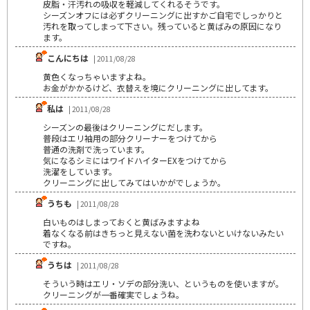
皮脂・汗汚れの吸収を軽減してくれるそうです。
シーズンオフには必ずクリーニングに出すかご自宅でしっかりと
汚れを取ってしまって下さい。残っていると黄ばみの原因になり
ます。
こんにちは
| 2011/08/28
黄色くなっちゃいますよね。
お金がかかるけど、衣替えを境にクリーニングに出してます。
私は
| 2011/08/28
シーズンの最後はクリーニングにだします。
普段はエリ袖用の部分クリーナーをつけてから
普通の洗剤で洗っています。
気になるシミにはワイドハイターEXをつけてから
洗濯をしています。
クリーニングに出してみてはいかがでしょうか。
うちも
| 2011/08/28
白いものはしまっておくと黄ばみますよね
着なくなる前はきちっと見えない菌を洗わないといけないみたい
ですね。
うちは
| 2011/08/28
そういう時はエリ・ソデの部分洗い、というものを使いますが。
クリーニングが一番確実でしょうね。