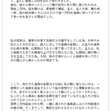
て、主人に香典三万円を包んで持たせました。
後日、姑から預かったといって舅が自宅に来た際に渡されたのは、
現金二万円。話を聞けば、家族葬で舅姑、主人、主人の弟、舅の弟
一家、姑の姉夫婦と大人10人だけで皆一万円を香典に持ってきたの
で多い分を返すとの理由でした。
私の実家は、農家の本家で先祖代々の墓守をしている為。お寺やお
坊さんとの付き合い。故人に対しての香典の金額に、お盆やお彼岸
の仏様の事等。仏関係はうるさい家で育ってきました。主人は、私
と結婚するまでお線香の上げ方すら知らない位、仏関係に縁が無い
まま生活してきた為。今回、孫の立場からいくら香典を持って行く
のか関心すら無かったのが現状です。
ここで、持たせた香典の金額云々以前に私が腑に落ちないのは、一
度預かった香典を返金するという姑の発想がどうも理解出来ないの
です。息子からは多く貰えないという親心でしょうか？それとも、
もしかしたら事前に香典の金額を皆で決めていながら主人だけ知ら
されてなかったからでしょうか？
実際二万円返金された際、一緒に渡された香典返しは八千円程度の
中身の物。そこまでして、帳尻を合わせなきゃいけなかったのでし