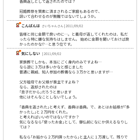
香典返しとして返されたのでは？
冠婚葬祭を質素に済まされるご家庭もあるので、
訊いて合わせるのが無難ではないでしょうか。
こんばんは
さいちゃんさん | 2011/09/02
皆様と同じ金額で良いのに…。と義母が返してくれたのは、私だ
ったら特に嫌な気持ちはしません。 始めに金額を聞いておけば良
かったのかな!?…と思う位です。
気にしない
| 2011/09/02
家族葬でしかも、本当にごく身内のみですよね…
なら逆に３万は多いかなと感じました
普通に親戚、知人参加の葬儀なら３万かと思いますが…
父方祖母でお父様が喪主ですよね？
なら、返却されたのは
｢息子だから｣だろうと思います
他にはそんなことしないでしょう。
｢香典を返された｣と考えず、香典は香典。で、あとはお姑様が｢多
かったし｣と２万円をくれた。
と考えればいいのではないですか？
気になるなら｢使ったお金｣として、御仏前になにか供えるなりし
ては？
私なら｢お姑から２万円貰ったから｣と主人に１万渡して、残りで