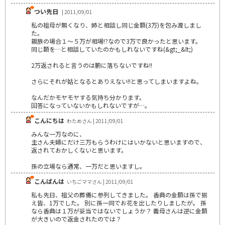
つい先日
| 2011/09/01
私の祖母が無くなり、姉と相談し同じ金額(3万)を包み渡しまし
た。
親族の場合１～５万が相場!?なので3万で良かったと思います。
同じ額を…と相談していたのかもしれないですね(&gt;_&lt;)
2万返されると言うのは腑に落ちないですね!!
さらにそれが姑となるとありえない!!と思ってしまいますよね。
なんだかモヤモヤする気持ち分かります。
回答になっていないかもしれないですが…。
こんにちは
わためさん | 2011/09/01
みんな一万なのに、
主さん夫婦にだけ三万もらうわけにはいかないと思いますので、
返されておかしくないと思います。
孫の立場なら通常、一万だと思いますし。
こんばんは
いちごママさん | 2011/09/01
私も先日、祖父の葬儀に参列してきました。 香典の金額は孫で揃
え皆、1万でした。 別に孫一同でお花を出したりしましたが。 孫
なら香典は１万が妥当ではないでしょうか？ 義母さんは逆に金額
が大きいので返金されたのでは？