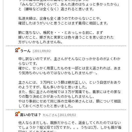
「みんな○○円くらいで、あんた達のはちょっと多かったから」
と（嫌味などは全くなく）返されると思います。
私達夫婦は、出身も全く違うのでわからないことや、
確認したほうがいいと思うことはまず義母に相談します。
腑に落ちない、帳尻を・・・とおっしゃる前に、まず
嫁いだこと、嫁ぎ先と実家とは色々違うことを思い出された
方がいいかもしれませんね。
うーん
| 2011/09/02
申し訳ないのですが、主さんがそんなにひっかかるのがよくわか
らないです。
確かに、せっかく用意したものを一部とは言え返されれば、あま
り気持ちのいいものではないかもしれませんが…。
主さんには、３万円という額は絶対正しい、という自信がおあり
のようですが、私も多いかなと思いました。
また、仮に主さんの地域では３万が常識でも、義家にはその家な
りの取り決めとかがあったのかもしれませんし、
やはり事前にせめて同じ孫の立場の弟さんとは、額について相談
しておくべきだったと思いました。
高いのでは？
たんごさん | 2011/09/02
他人ならまだしも、親族だからこそ、返金してくれたのではない
でしょうか？祖父母で3万ですか。。。うちは1万、しかも親が毎
回出してくれてますが…。