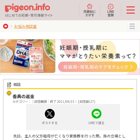
月齢別に
LINE
さがす
登録
はじめての妊娠・育児情報サイト
お悩み相談室
MENU
相談
香典の返金
カテゴリー：｜回答期限：終了 2011/09/15｜ | 回答数(27)
ポストする
LINEで送る
先日、主人の父方祖母が亡くなり家族葬を行った際。孫の立場とし