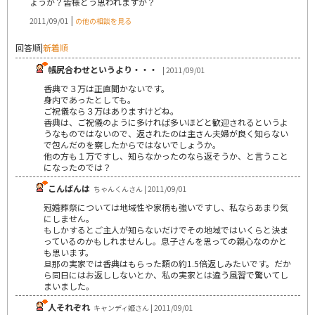
ょうか？皆様どう思われますか？
|
2011/09/01
の他の相談を見る
回答順
|
新着順
帳尻合わせというより・・・
| 2011/09/01
香典で３万は正直聞かないです。
身内であったとしても。
ご祝儀なら３万はありますけどね。
香典は、ご祝儀のように多ければ多いほどと歓迎されるというよ
うなものではないので、返されたのは主さん夫婦が良く知らない
で包んだのを察したからではないでしょうか。
他の方も１万ですし、知らなかったのなら返そうか、と言うこと
になったのでは？
こんばんは
ちゃんくんさん | 2011/09/01
冠婚葬祭については地域性や家柄も強いですし、私ならあまり気
にしません。
もしかするとご主人が知らないだけでその地域ではいくらと決ま
っているのかもしれませんし。息子さんを思っての親心なのかと
も思います。
旦那の実家では香典はもらった額の約1.5倍返しみたいです。だか
ら同日にはお返ししないとか、私の実家とは違う風習で驚いてし
まいました。
人それぞれ
キャンディ姫さん | 2011/09/01