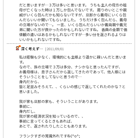
だと思いますが…３万は多いと思います。 うちも主人の母方の祖
母が亡くなった時は１万しか包んでないです。 周りのいとこや親
戚がいくら包んだかも知らないですが、旦那から義母にいくら包
んだらいいか聞いてもらいました。 うちだけ多く包んだら、義母
の立場がないので…。 一言、いくら包んだらいいか義両親や義兄
弟に聞いた方が良かったのかもしれないですね。 香典の金額で価
値観の違いはあるかもしれないですが…多い分を返されるよりは
いいかもしれないですね。
深く考えず…
| 2011/09/01
私は経験も少なく、環境的にも主様より遥かに疎いんだと思いま
す。
なので、孫の立場で３万は多分、ナシかなと思ったんですが、
お義母様は、息子さんだから返してきたのであって、他人様には
そういうことをしてないと思うので…
身内だから、
皆と足並みそろえて、、くらいの感じで返してくれたのかな？と
思いました。
我が家も旦那の家も、そういうことがあります。
事前に、
身内だし、
我が家の経済状況を知っているので、、
事前に言ってくるときもあれば、
あとで、返されたりしたこともあります。
フランクすぎの常識外れですね(^o^;