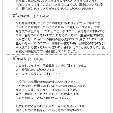
家族葬で孫の立場で3万はちょっと多いかな･･･って思います。
地域によっては多少の違いはあるでしょうが、返金については素
直に親心だと思ってありがたいと思う方がいいと思います。
それぞれ…
| 2011/09/02
冠婚葬祭は地域やそれぞれの家庭にもよりますから、常識と思っ
ていたことが実は…ということがあって難しいですよね。やはり
嫁ぎ先の家庭にもﾙｰﾙがあると思いますので、義母様にお伺いする
のが一番なのかと思います☆ ちなみにうちは、生活保護受給の実
父が亡くなった時は区の補助の出る火葬だけで済ませたので、喪
主もいなかったのですが…埋葬料が出ない為、叔母(父の妹)の家計
が大変で少し出せないかと言われ、香典として1万渡しました。義
両親も同額程度ですが香典出してくれました。
他の方
| 2011/09/02
も書かれてますが、冠婚葬祭でお金に関するものは、
必ず確認した方がいいですよ。
家によって違うものですし・・・
一般的には高額の香典は包まないと思います。
不祝儀なので金額をはずむようなものではないので、
かえって失礼になるからではないでしょうか。
親族で相談して、気持ちとして、お香典とは別に
供花や御供えでという場合もあります。
帳尻合わせと言われてますが、言い方が悪いですが、
儲けるために葬儀を行っているものではないので、