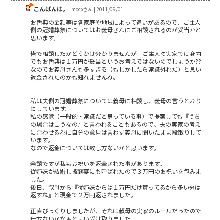
こんばんは。
mocoさん | 2011/09/01
お香典の金額等は各家庭や地域によって違いがあるので、ご主人
側の冠婚葬祭についてはお義母さんにご相談されるのが妥当かと
思います。
皆で相談したかどうかは分かりませんが、ご主人の実家では身内
でもお香典は１万円が妥当というお考えではないのでしょうか??
なのでお義母さんも多すぎる（もしかしたら常識外れだ）と思い
返金されたのかも知れませんね。
私は夫側の冠婚葬祭については義母に相談し、義母の言うとおり
にしています。
私の感覚（一般的・常識だと思っている事）で提案しても『うち
の場合はこうなの』と言われることもあるので、夫の実家の考え
に合わせる為に自分の意見は言わず義母に聞いたまま段取りして
います。
なので返金については致し方ないかと思います。
余談ですが私もお祝いを返金された事があります。
従姉妹が結婚し披露宴にも呼ばれたので３万円のお祝いを包みま
した。
後日、叔母から『従姉妹からは１万円だけ貰ってるから多い分は
返すね』と現金で２万円返されました。
正直びっくりしましたが、それは叔母の実家のルールだったので
仕方ないかなぁと思い受け取りました。