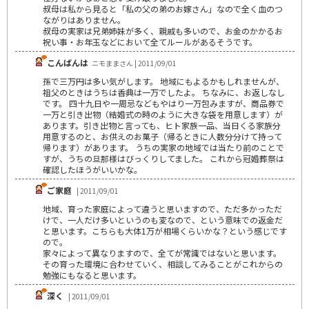
叔母は私から見ると「私の父の弟のお嫁さん」なので全く血のつ
ながりはありません。
叔母の実家は兄弟姉妹が多く、親戚も多いので、お金のかかるお
祝い事・お年玉などにおいて全てルールがあるそうです。
こんばんは
ニモままさん | 2011/09/01
孫で三万円は多い気がします。 地域にもよるかもしれませんが、
祖父のときはうちは香典は一万でしたよ。 ちなみに、お返しなし
です。 四十九日や一周忌などもやはり一万包みますが、商品券で
一万と引き出物（結婚式の時のように大きな袋を用意します）が
あります。引き出物と言っても、ヒト家族一品、当日くる家族分
用意するのと、お供えのお菓子（帰るときに人数分分けて持って
帰ります）があります。 うちの実家の地域では当たり前のことで
すが、うちの旦那様はびっくりしてました。 これから冠婚葬祭は
確認したほうがいいかな。
ご家庭
| 2011/09/01
地域、育った家庭によって違うと思いますので、ただ多かっただ
けで、一人だけ多いというのも変なので、という意味での返金だ
と思います。こちらも大体1万が相場くらいかな？という感じです
ので。
家々によって異なりますので、全てが常識ではないと思います。
その育った環境に合わせていく、相談してみることがこれからの
勉強にもなると思います。
深く
| 2011/09/01