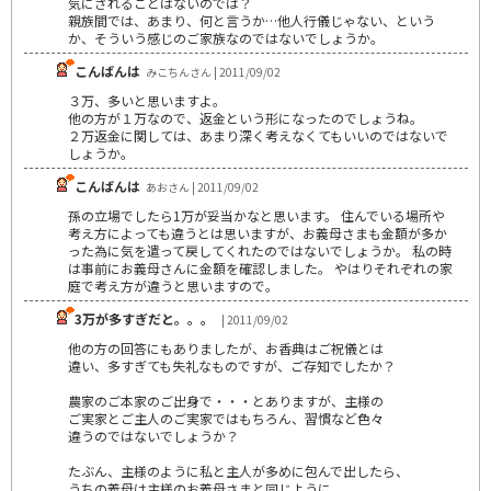
気にされることはないのでは？
親族間では、あまり、何と言うか…他人行儀じゃない、という
か、そういう感じのご家族なのではないでしょうか。
こんばんは
みこちんさん | 2011/09/02
３万、多いと思いますよ。
他の方が１万なので、返金という形になったのでしょうね。
２万返金に関しては、あまり深く考えなくてもいいのではないで
しょうか。
こんばんは
あおさん | 2011/09/02
孫の立場でしたら1万が妥当かなと思います。 住んでいる場所や
考え方によっても違うとは思いますが、お義母さまも金額が多か
った為に気を遣って戻してくれたのではないでしょうか。 私の時
は事前にお義母さんに金額を確認しました。 やはりそれぞれの家
庭で考え方が違うと思いますので。
3万が多すぎだと。。。
| 2011/09/02
他の方の回答にもありましたが、お香典はご祝儀とは
違い、多すぎても失礼なものですが、ご存知でしたか？
農家のご本家のご出身で・・・とありますが、主様の
ご実家とご主人のご実家ではもちろん、習慣など色々
違うのではないでしょうか？
たぶん、主様のように私と主人が多めに包んで出したら、
うちの義母は主様のお義母さまと同じように