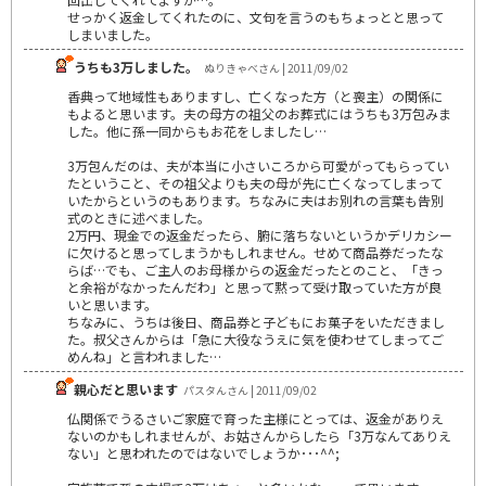
せっかく返金してくれたのに、文句を言うのもちょっとと思って
しまいました。
うちも3万しました。
ぬりきゃべさん | 2011/09/02
香典って地域性もありますし、亡くなった方（と喪主）の関係に
もよると思います。夫の母方の祖父のお葬式にはうちも3万包みま
した。他に孫一同からもお花をしましたし…
3万包んだのは、夫が本当に小さいころから可愛がってもらってい
たということ、その祖父よりも夫の母が先に亡くなってしまって
いたからというのもあります。ちなみに夫はお別れの言葉も告別
式のときに述べました。
2万円、現金での返金だったら、腑に落ちないというかデリカシー
に欠けると思ってしまうかもしれません。せめて商品券だったな
らば…でも、ご主人のお母様からの返金だったとのこと、「きっ
と余裕がなかったんだわ」と思って黙って受け取っていた方が良
いと思います。
ちなみに、うちは後日、商品券と子どもにお菓子をいただきまし
た。叔父さんからは「急に大役なうえに気を使わせてしまってご
めんね」と言われました…
親心だと思います
パスタんさん | 2011/09/02
仏関係でうるさいご家庭で育った主様にとっては、返金がありえ
ないのかもしれませんが、お姑さんからしたら「3万なんてありえ
ない」と思われたのではないでしょうか･･･^^;