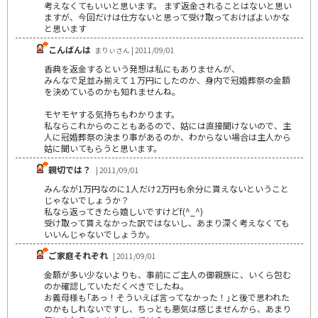
考えなくてもいいと思います。 まず返金されることはないと思い
ますが、今回だけは仕方ないと思って受け取っておけばよいかな
と思います
こんばんは
まりぃさん | 2011/09/01
香典を返金するという発想は私にもありませんが、
みんなで足並み揃えて１万円にしたのか、身内で冠婚葬祭の金額
を決めているのかも知れませんね。
モヤモヤする気持ちもわかります。
私ならこれからのこともあるので、姑には直接聞けないので、主
人に冠婚葬祭の決まり事があるのか、わからない場合は主人から
姑に聞いてもらうと思います。
親切では？
| 2011/09/01
みんなが1万円なのに1人だけ2万円も余分に貰えないということ
じゃないでしょうか？
私なら返ってきたら嬉しいですけどf(^_^)
受け取って貰えなかった訳ではないし、あまり深く考えなくても
いいんじゃないでしょうか。
ご家庭それぞれ
| 2011/09/01
金額が多い少ないよりも、事前にご主人の御親族に、いくら包む
のか確認していただくべきでしたね。
お義母様も｢あっ！そういえば言ってなかった！｣と後で思われた
のかもしれないですし、ちっとも悪気は感じませんから、あまり