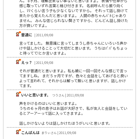
ん。 8ヶ月、理解出来ない事ないと思いますよ。 表情や仕草から
感じ取っていずれ言葉と結び付きます。 名前呼んだら振り向く
し、ﾏﾏくらい言う子も少なくないですから。 それって話し掛けて
来たから覚えたんだと思いますよ。 人間の赤ちゃんﾊﾞｶじゃあり
ません。 みんな信じられない賢さですから、どんどん話し掛けた
方が良いですよ。
普通に
| 2011/09/08
言ってました。 無意識に言ってしまうし赤ちゃんにいろいろ声か
けや話しかけることって大切だと思います。 うちはﾊﾟﾊﾟもちょっ
と待ってて!とか言いますよ。
えっ？
| 2011/09/08
それが普通だと思いますよ。私も娘に一回一回そんな感じで言っ
てますしね。 まだ５ヶ月ですが、色々と会話をしてあげると良い
よって言われて、それからは解って無いと思いますが、話しかけ
てます。
いいと思います。
つうさん | 2011/09/08
声をかけるのはいいと思いますよ。
うちの６ヶ月の息子はお話が大好きで、私が友人と会話をしてい
るとアーアーって話に入ってきますよ。
話しかけないよりは話しかけたほうがいいと思います。
こんばんは
まりぃさん | 2011/09/08