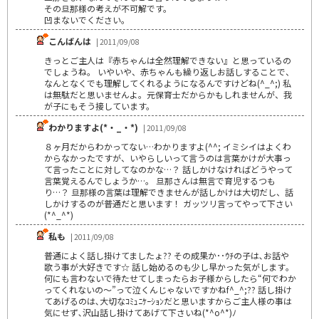
その旦那様の考えが不可解です。
凹まないでください。
こんばんは
| 2011/09/08
きっとご主人は『赤ちゃんは全然理解できない』と思っているの
でしょうね。 いやいや、赤ちゃんも繰り返しお話しすることで、
なんとなくでも理解してくれるようになるんですけどね(^_^;) 私
は無駄だと思いませんよ。元保育士だからかもしれませんが、我
が子にもそう接しています。
わかりますよ(*・_・*)
| 2011/09/08
８ヶ月だからわかってない…わかりますよ(^^; イミシイはよくわ
からなかったですが、いやらしいって言うのは言葉かけが大事っ
て言ったことに対してなのかな…？ 話しかけなければどうやって
言葉覚えるんでしょうか…。 旦那さんは無言で育児するつも
り…？ 旦那様の言葉は理解できませんが話しかけは大切だし、話
しかけするのが普通だと思います！ ガッツリ言ってやって下さい
(*^_^*)
私も
| 2011/09/08
普通によく話し掛けてましたょ?? その成果か･･ｳﾁの子は､お話や
歌う事が大好きです☆ 話し始めるのも少し早かった気がします｡
何にも言わないで待たせてしまったらお子様からしたら“何でわか
ってくれないの～”って泣くんじゃないですかねf^_^;?? 話し掛け
てあげるのは､大切なｺﾐｭﾆｹｰｼｮﾝだと思いますからご主人様の事は
気にせず､沢山話し掛けてあげて下さいね(*^o^*)ﾉ