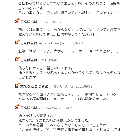
と伝わっているかってわかりませんよね。その人なりに、理解を
しているんです。
うちの娘も９カ月ですが、毎日たくさん話しかけていますよ！！
こんにちは。
| 2011/09/09
声かけは大事ですよ。分からないとしても、少しずつでも言葉を
覚えていくわけですし。自信を持ってください！！
こんばんは
moricorohouseさん | 2011/09/09
無駄ではないですよ。大切なコミュニケーションだと思います。
こんばんは
| 2011/09/09
私も毎日たくさん話しかけてます。
独り言みたいですが赤ちゃんはわかってくれているようなそんな
気がします。
大切なことですよ！
ちゃんくんさん | 2011/09/09
私はなるべく話すように意識してます。一歳頃から言っているこ
とはある程度理解してましたし、ことばも話始めました。
こんにちは
パスタんさん | 2011/09/09
語りかけは大事ですよ！
私なんて、産まれた時から話しかけてました。
と、いうか母親ってみんなそうなんじゃないでしょうか？
主さまの行動はごくごく普通の事で全く無駄なことじゃないです