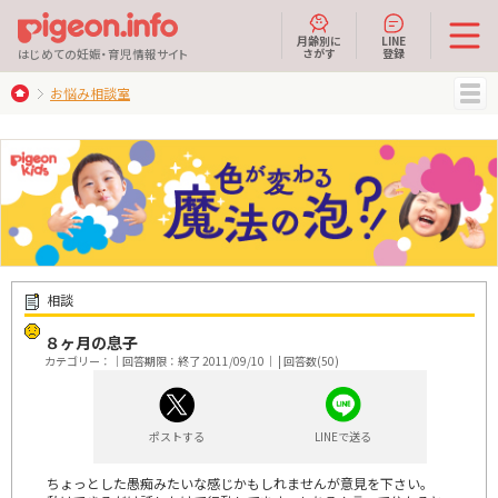
月齢別に
LINE
さがす
登録
はじめての妊娠・育児情報サイト
お悩み相談室
MENU
相談
８ヶ月の息子
カテゴリー：｜回答期限：終了 2011/09/10｜ | 回答数(50)
ポストする
LINEで送る
ちょっとした愚痴みたいな感じかもしれませんが意見を下さい。