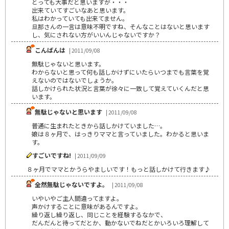
とっても大事だと思いますが・・・
出来ていてすごいなあと思います。
私はわかっていても出来てません。
旦那さんの一言は意味不明ですね、そんなことはないと思います
し、気にされない方がいいんじゃないですか？
こんばんは
| 2011/09/08
無駄じゃないと思います。
わからないと思って何も話しかけずにいたらいつまでも言葉を覚
えないのではないでしょうか。
話しかけられた状況と言葉が徐々に一致して覚えていくんだと思
います。
無駄じゃないと思います
| 2011/09/08
普通に生まれたときから話しかけていました…。
娘は８ヶ月で、はっきりママと言っていました。わかると思いま
す。
すごいですね!
| 2011/09/09
８ヶ月でママとかうらやましいです！もっと話しかけて行きます♪
全然無駄じゃないですよ。
| 2011/09/08
いやいやご主人間違ってますよ。
声かけすることに意味があるんですよ。
繰り返し繰り返し、同じことを経験するなかで、
だんだんと待ってだとか、動かないでねだとかいろいろ理解して