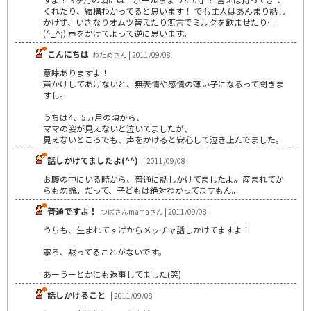
くれたり、結構わかってると思います！ でも主人はあんまり話し
かけず、いきなりオムツ替えたり無言でミルクを飲ませたり…
(^_^;) 声をかけてよって逆に思います。
こんにちは
わためさん | 2011/09/08
意味ありますよ！
声かけしてあげないと、無表情や感情の薄い子になるって聞きま
すし。
うちは4、5ヵ月の頃から、
ママの姿が見えないと泣いてましたが、
見えないところでも、声をかけると安心して泣き止んでました。
話しかけてましたよ(^^)
| 2011/09/08
お腹の中にいる時から、普通に話しかけてましたよ。産まれてか
らも勿論。だって、子どもは絶対わかってますもん。
普通ですよ！
つばさんmamaさん | 2011/09/08
うちも、生まれてすげからメッチャ話しかけてますよ！
寧ろ、黙ってることがないです。
あーうーとかにも返事してました(笑)
話しかけること
| 2011/09/08