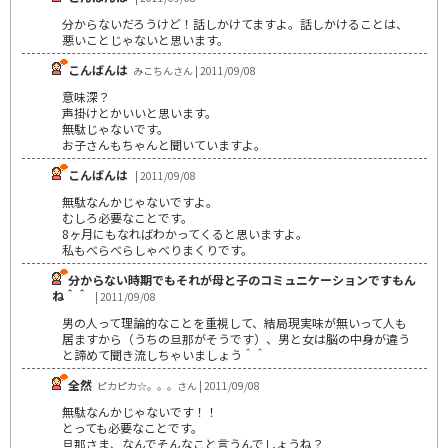
分からないだろうけど！話しかけてますよ。話しかけることは、
悪いことじゃないと思います。
こんばんは
みこちんさん | 2011/09/08
意味深？
声掛けとかいいと思います。
無駄じゃないです。
お子さんもちゃんと聞いていますよ。
こんばんは
| 2011/09/08
無駄なんかじゃないですよ。
むしろ必要なことです。
8ヶ月にもなればわかってくると思いますよ。
私もべらべらしゃべりまくりです。
分からない時期でもそれが母と子のコミュニケーションですもん
ね＾＾
| 2011/09/08
男の人って理論的なことを重視して、結局現実味が無いって人も
居ますから（うちの旦那がそうです）、男と女は脳の中身が違う
と諦めて聞き流しちゃいましょう＾＾
全然
ピカピカ☆。。。さん | 2011/09/08
無駄なんかじゃないです！！
とっても必要なことです。
旦那さま、なんでそんなこと言うんでしょうね？