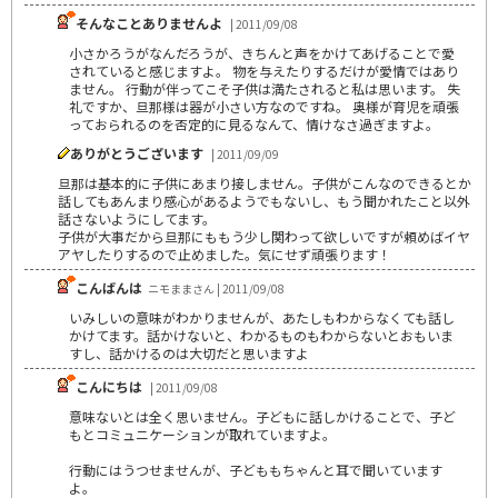
そんなことありませんよ
| 2011/09/08
小さかろうがなんだろうが、きちんと声をかけてあげることで愛
されていると感じますよ。 物を与えたりするだけが愛情ではあり
ません。 行動が伴ってこそ子供は満たされると私は思います。 失
礼ですか、旦那様は器が小さい方なのですね。 奥様が育児を頑張
っておられるのを否定的に見るなんて、情けなさ過ぎますよ。
ありがとうございます
| 2011/09/09
旦那は基本的に子供にあまり接しません。子供がこんなのできるとか
話してもあんまり感心があるようでもないし、もう聞かれたこと以外
話さないようにしてます。
子供が大事だから旦那にももう少し関わって欲しいですが頼めばイヤ
アヤしたりするので止めました。気にせず頑張ります！
こんばんは
ニモままさん | 2011/09/08
いみしいの意味がわかりませんが、あたしもわからなくても話し
かけてます。話かけないと、わかるものもわからないとおもいま
すし、話かけるのは大切だと思いますよ
こんにちは
| 2011/09/08
意味ないとは全く思いません。子どもに話しかけることで、子ど
もとコミュニケーションが取れていますよ。
行動にはうつせませんが、子どももちゃんと耳で聞いています
よ。