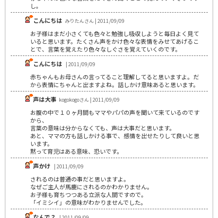
し。
こんにちは
みりたんさん | 2011/09/09
お子様はまだ小さくても色々と勉強し吸収しようと毎日よく見て
いると思います。たくさん声をかけ色々な表情をみせてあげるこ
とで、言葉を覚えたり色々なしぐさを覚えていくのです。
こんにちは
| 2011/09/09
赤ちゃんもお母さんの言ってること理解してると思いますよ。だ
から表情にちゃんと出ますよね。話しかけ意味あると思います。
声は大事
kogokogoさん | 2011/09/09
お腹の中で１０ヶ月間もママやパパの声を聞いて来ているのです
から、
言葉の意味は分からなくても、声は大事だと思います。
あと、ママの方も話しかける事で、感情を出せたりして良いと思
います。
黙って育児はある意味、恐いです。
声かけ
| 2011/09/09
されるのは普通の事だと思いますよ。
なぜご主人が馬鹿にされるのかわかりません。
お子様も育ちつつある立派な人間ですので。
「イミシイ」の意味がわかりませんでした。
なんで？
| 2011/09/09