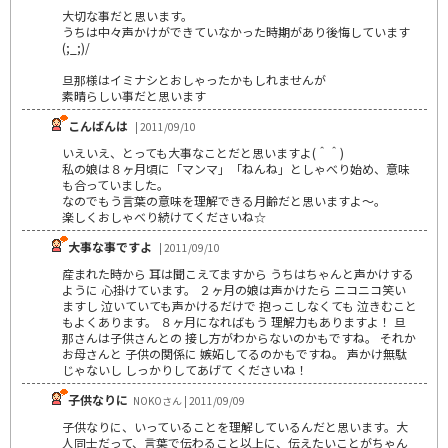
大切な事だと思います。
うちは中々声かけができていなかった時期があり後悔しています
(;_;)/
旦那様はイミナシとおしゃったかもしれませんが
素晴らしい事だと思います
こんばんは
| 2011/09/10
いえいえ、とっても大事なことだと思いますよ(＾＾)
私の娘は８ヶ月頃に「マンマ」「ねんね」としゃべり始め、意味
も合っていました。
なのでもう言葉の意味を理解できる月齢だと思いますよ～。
楽しくおしゃべり続けてくださいね☆
大事な事ですよ
| 2011/09/10
産まれた時から 耳は聞こえてますから うちはちゃんと声かけする
ように 心掛けています。 ２ヶ月の娘は声かけたら ニコニコ笑い
ますし 泣いていても声かけるだけで 抱っこしなくても 泣きむこと
もよくあります。 ８ヶ月になればもう 理解力もありますよ！ 旦
那さんは子供さんとの 接し方がわからないのかもですね。 それか
お母さんと 子供の関係に 嫉妬してるのかもですね。 声かけ無駄
じゃないし しっかりしてあげて くださいね！
子供なりに
NOKOさん | 2011/09/09
子供なりに、いっていることを理解しているんだと思います。大
人同士だって、言葉で伝わること以上に、伝えたいことがちゃん