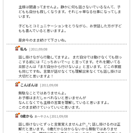
主様は間違ってませんよ。静かに何も話さないでいるなんて、子
どもも自分も寂しくなります。それじゃ単なる仕事になってしま
います。
子どもとコミュニケーションをとりながら、お世話した方が子ど
もも喜んでいると思いますよ。
是非今のまま続けて下さいね。
私も
| 2011/09/08
話し掛けながら行動してますよ。 まだ自分では動けなくても抱っ
こする前には『こっちおいで～』と言ってます。それを聞いてる
旦那さんは『まだ自分から行けないよ』と言います。どこの家庭
も同じですね。言葉が話せなくても理解出来なくても話し掛けは
大切だと思いますよ！
こんばんは
| 2011/09/08
無駄なことではありませんよ。
お子様はまだしゃべれないと思いませんが
なんとなくでも主様の言葉を理解していると思いますよ。
このまま続けていっていいと思います。
0歳から
あ～やさん | 2011/09/08
話し掛けないとずっと言葉覚えませんよf^_^; 話し掛けるのは正
解だと思います。 0歳だから分からないから無駄ではありませ