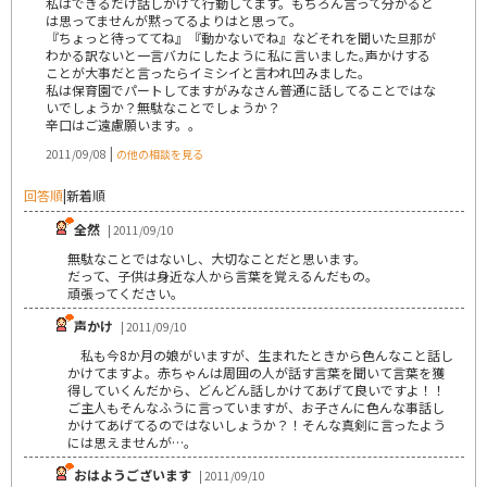
私はできるだけ話しかけて行動してます。もちろん言って分かると
は思ってませんが黙ってるよりはと思って。
『ちょっと待っててね』『動かないでね』などそれを聞いた旦那が
わかる訳ないと一言バカにしたように私に言いました｡声かけする
ことが大事だと言ったらイミシイと言われ凹みました。
私は保育園でパートしてますがみなさん普通に話してることではな
いでしょうか？無駄なことでしょうか？
辛口はご遠慮願います。。
|
2011/09/08
の他の相談を見る
回答順
|
新着順
全然
| 2011/09/10
無駄なことではないし、大切なことだと思います。
だって、子供は身近な人から言葉を覚えるんだもの。
頑張ってください。
声かけ
| 2011/09/10
私も今8か月の娘がいますが、生まれたときから色んなこと話し
かけてますよ。赤ちゃんは周囲の人が話す言葉を聞いて言葉を獲
得していくんだから、どんどん話しかけてあげて良いですよ！！
ご主人もそんなふうに言っていますが、お子さんに色んな事話し
かけてあげてるのではないしょうか？！そんな真剣に言ったよう
には思えませんが…。
おはようございます
| 2011/09/10