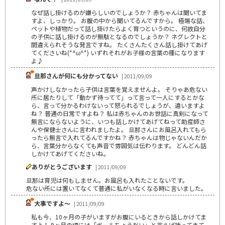
なぜ話し掛けるのが嫌らしいのでしょうか？ 赤ちゃんは聞いてま
すよ、しっかり。 お腹の中から聞いてるんですから。 極端な話、
ペットや植物だって話し掛けたらよく育つというのに、何故自分
の子供に話し掛けるのが無駄となるのでしょうか？ ネグレクトと
間違えられそうな発言ですね。 たくさんたくさん話し掛けてあげ
てくださいね(*^ω^*) いずれそれがお子様の言葉の種になります
よ♪
旦那さんが何にも分かってない
| 2011/09/09
声かけしなかったら子供は言葉を覚えませんよ。 そりゃあ危ない
所に居たりして「動かず待ってて」って言って一人にするとかな
ら、言って分かるわけないって怒られるでしょうが、違いますよ
ね？ 普通の日常ですよね？ 私は赤ちゃんのお世話に真剣になって
無言にならないように、いつも話しかけてあげてねって助産師さ
んや保健士さんに言われましたよ。 旦那さんにお風呂入れてもら
ったら無言で入れてるんですかね？ 赤ちゃんは物じゃないんだか
ら、言葉分からなくても声音で雰囲気は伝わります。 どんどん話
しかけてあげてくださいね。
ありがとうございます
| 2011/09/09
旦那は育児は何もしません。お風呂も入れたことないです。
危ない所には置いてなくて普通に私がいなくなる時に言いました｡
大事ですよ～
| 2011/09/09
私も今、10ヶ月の子がいますがお腹にいるときから話しかけてま
すよ！ 9ヶ月の頃には「ボールちょうだい」と言えば持ってきて