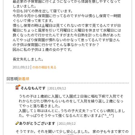
最近家の子保育園に行くようになってから体調を崩しやすくなって
しまいました。
今日も38℃の熱を出して寝ています。
今月の９月から保育園に行ってるのですが今は慣らし保育で一時間
ぐらいで帰って来てます。
慣らし保育の時は土曜日は見てくれないので家で見てるんですが日
曜日にちょっと風邪を引いて月曜日と火曜日を休ませて水曜日には
良くなったので行かせたんですがまた今日熱を計ったら熱があった
んでやっぱり保育園が慣れないのかなって思ってるんですが皆さん
の子供は保育園に行かせてそんな事なかったですか？
因みに私の子供は１歳の女の子です。
長文失礼しました。
|
2011/09/12
の他の相談を見る
回答順
|
新着順
そんなもんです
| 2011/09/12
うちの子は１歳前に入園して入園式２日後に嘔吐下痢で入院でそ
れからたびたび熱やもらいものをして入院を繰り返し２歳になっ
てやっと落ち着きました。
入園して１年はほんとに､うちの子大丈夫？ってくらい病気しまし
た。やっぱりそうやって強くなるんだと思いますよ(*^_^*)
ありがとうございます
| 2011/09/12
そうですか。それを聞いて少し安心しました。 家の子も今まで家での