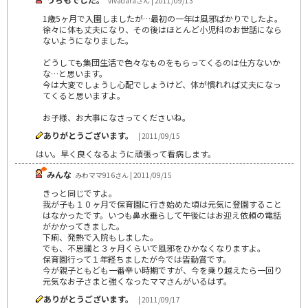
vivadaraさん | 2011/09/13
1歳5ヶ月で入園しましたが…最初の一年は風邪ばかりでしたよ。
徐々に体も丈夫になり、その後はほとんど小児科のお世話になら
ないようになりました。
どうしても集団生活で色々なものをもらってくるのは仕方ないか
な…と思います。
今は大変でしょうし心配でしょうけど、体が慣れれば丈夫になっ
てくると思いますよ。
お子様、お大事になさってくださいね。
ありがとうございます。
| 2011/09/15
はい。早く良くなるように頑張って看病します。
みんな
みわママ916さん | 2011/09/15
きっと同じですよ。
我が子も１０ヶ月で保育園に行き始めた頃は元気に登園すること
はなかったです。いつも鼻水垂らして午後にはお迎え依頼の電話
がかかってきました。
下痢、発熱で入院もしました。
でも、不思議と３ヶ月くらいで風邪をひかなくなりますよ。
保育園行って１年経ちましたが今では皆勤賞です。
今が親子ともども一番辛い時期ですが、今を乗り越えたら一回り
元気なお子さまと強くなったママさんがいるはず。
ありがとうございます。
| 2011/09/17