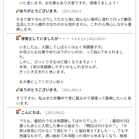
いと思います。お仕事もあり大変ですが、頑張りましょう！
ありがとうございます。
| 2011/09/13
今まで家でのんびりしてたから急に知らない場所に連れて行って集団
生活したから疲れが出たのかも知れません。これから用心しながら看
病します。
保育士していましたが・・・
３８６さん | 2011/09/12
いましたよ。入園してしばらくはよく体調崩す子。
お母さんも仕事やめたほうがいいのか、って悩んでおられまし
た。
しかし、びっくりするほど強くなりますよ！！
半年、1年は体調崩しやすいかもしれませんが、
きっと大丈夫だと思います。
お大事にしてくださいね☆
ありがとうございます。
| 2011/09/13
そうですか。私はまだ求職中で家に居るので頑張って看病したいと思
います。
こんにちは。
| 2011/09/12
うちも、最初のうちは体調崩してばかりでした（＾＾；最初の3日
通ったあとに入院した事から始まり、「明日は行けるか？」「今
夜は救急に行かなくて済むか？」と毎日考えてました･･･。でも不
思議なもので、通い始めて半年経った頃から休まなくなり、結局