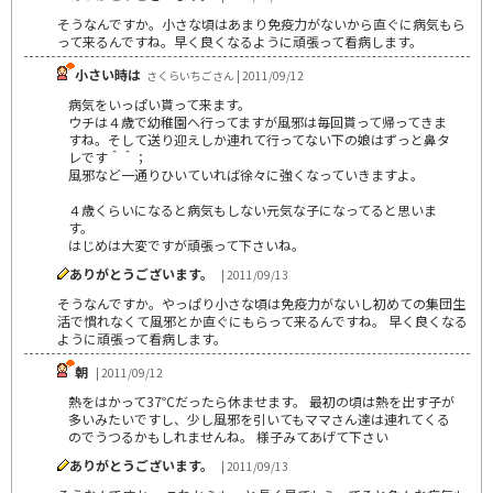
そうなんですか。小さな頃はあまり免疫力がないから直ぐに病気もら
って来るんですね。早く良くなるように頑張って看病します。
小さい時は
さくらいちごさん | 2011/09/12
病気をいっぱい貰って来ます。
ウチは４歳で幼稚園へ行ってますが風邪は毎回貰って帰ってきま
すね。そして送り迎えしか連れて行ってない下の娘はずっと鼻タ
レです＾＾；
風邪など一通りひいていれば徐々に強くなっていきますよ。
４歳くらいになると病気もしない元気な子になってると思いま
す。
はじめは大変ですが頑張って下さいね。
ありがとうございます。
| 2011/09/13
そうなんですか。やっぱり小さな頃は免疫力がないし初めての集団生
活で慣れなくて風邪とか直ぐにもらって来るんですね。 早く良くなる
ように頑張って看病します。
朝
| 2011/09/12
熱をはかって37℃だったら休ませます。 最初の頃は熱を出す子が
多いみたいですし、少し風邪を引いてもママさん達は連れてくる
のでうつるかもしれませんね。 様子みてあげて下さい
ありがとうございます。
| 2011/09/13