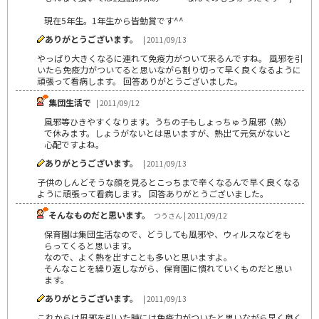
現在5年生。1年生から皆勤賞です^^
ありがとうございます。
| 2011/09/13
やっぱり大きくなるに連れて免疫力がついて来るんですね。 風邪を引
いたら免疫力がついてると思いながら割り切って早く良くなるように
頑張って看病します。 回答ありがとうございました。
集団生活で
| 2011/09/12
風邪等ひきやすくなります。うちの子もしょっちゅう風邪（熱）
で休みます。しょうがないとは思いますが、熱出て元気がないと
心配ですよね。
ありがとうございます。
| 2011/09/13
子供のしんどそうな顔を見るとこっちまで辛くなるんで早く良くなる
ように頑張って看病します。 回答ありがとうございました。
そんなものだと思います。
つうさん | 2011/09/12
保育園は集団生活なので、どうしても風邪や、ウィルスなどをも
らってくると思います。
なので、よく熱を出すことも多いと思いますよ。
そんなことを繰り返しながら、保育園に慣れていくものだと思い
ます。
ありがとうございます。
| 2011/09/13
これからは風邪を引いた時には免疫力がついたと思いながら早く良く