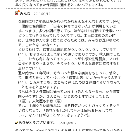
早く良くなってまた保育園に通えるといいんですけどね。
みんな
| 2011/09/12
保育園に行き始めは多かれ少なかれみんなそんなものですよ(^^;)
一般的に保育園は、「自宅で保育できない人」が利用していま
す。つまり、多少体調が悪くても、熱がなければ預けて仕事に･･･
どうしてもそうなってしまうんですよね。本当に体調の悪い時
に、仕事を休んで家に居てあげるためには。みんなお互い様なの
で、しかたないかな～と。
というわけで、保育園は病原菌がうようようようよしています
(^^;)。お子さんによって多少の違いはありますが、秋入園でした
ら、これから冬になってインフルエンザや感染性胃腸炎、ノロや
ロタやＲＳウィルスや、そりゃもう、いろんな病気に感染すると
思います(^^;)。
通い始めの１年間は、そういった様々な病気をもらって、感染し
て、抵抗力をつけて･･･という「保育園病」にかかっちゃうんです
(^^;)。１ヵ月のうち、まともに通えたのは２週間ぐらい？なんて
こともあると思いますよ。
うちは今３人保育園に通っています（みんな３～６ヵ月から保育
園っ子です）が、３人とも、はじめの１年間はそうでした
（涙）。入院歴も多数（涙）
でも、１年ぐらい頑張れば、ある日気がつくとびっくりするぐら
い強くなって、「あれ？もしかして今月１回もお休みしてな
い？」なんて日がきっとやってきますよ(^-^)。
ありがとうございます。
| 2011/09/12
そうですか。やっぱり皆さんのお子さんも保育園行って色々かかるん