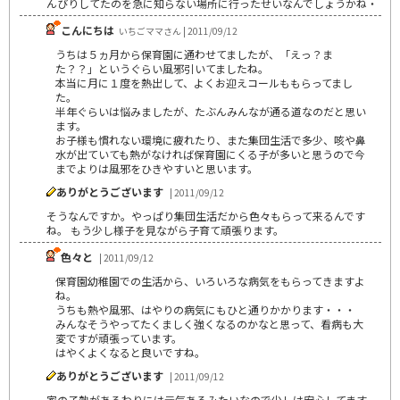
んびりしてたのを急に知らない場所に行ったせいなんでしょうかね・
こんにちは
いちごママさん | 2011/09/12
うちは５ヵ月から保育園に通わせてましたが、「えっ？ま
た？？」というぐらい風邪引いてましたね。
本当に月に１度を熱出して、よくお迎えコールももらってまし
た。
半年ぐらいは悩みましたが、たぶんみんなが通る道なのだと思い
ます。
お子様も慣れない環境に疲れたり、また集団生活で多少、咳や鼻
水が出ていても熱がなければ保育園にくる子が多いと思うので今
までよりは風邪をひきやすいと思います。
ありがとうございます
| 2011/09/12
そうなんですか。やっぱり集団生活だから色々もらって来るんです
ね。 もう少し様子を見ながら子育て頑張ります。
色々と
| 2011/09/12
保育園幼稚園での生活から、いろいろな病気をもらってきますよ
ね。
うちも熱や風邪、はやりの病気にもひと通りかかります・・・
みんなそうやってたくましく強くなるのかなと思って、看病も大
変ですが頑張っています。
はやくよくなると良いですね。
ありがとうございます
| 2011/09/12
家の子熱があるわりには元気あるみたいなので少しは安心してます。