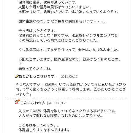
保育園に長男、次男が通っています。
入園した月や翌月は風邪ばかりひいてました。
風邪をひいて、抵抗力がついて、体が強くなっていくようです。
団体生活なので、かなり色々な病気もらいます・・・。
今長男はおたふくです。
保育園に通って１年半位ですが、水疱瘡もインフルエンザなど
その時流行している病気にはほとんどなりました。
うつる病気はすべて兄弟でうつって、会社はかなり休みました。
心配だと思いますが、団体生活なので、風邪はひくものだと思っ
て
頑張ってくださいね。
ありがとうございます。
| 2011/09/13
そうなんですか。 風邪を引いても免疫力がついてると思いながら割り
切って早く良くなるように頑張って看病します。 回答ありがとうござ
いました。
こんにちわ☆彡
| 2011/09/12
入りたては特に体調を崩しやすくなったりする事が多いです。
大人だって慣れない環境になれるのには大変ですが...
こどもはもってのほか。。
体調崩しやすくなるんですよね。