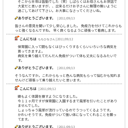
そこから半年は皆勤でした（笑）しばらくはお母さんもお世話で
大変だと思いますが、、出来るだけお子さんに無理の無いように
過ごしてあげて下さい。お大事になさってくださいね。
ありがとうございます。
| 2011/09/13
皆さんの意見を聞いて少し安心しました。 免疫力を付けてこれからも
っと強くなるんですね。 早く良くなるように頑張って看病します。
こんにちは
ももひなさん | 2011/09/12
保育園に入って間もなくはびっくりするくらいいろいろな病気を
貰ってきますよ。
病気を乗り越えてだんだん免疫がついて体も丈夫になるみたいで
す。
ありがとうございます。
| 2011/09/13
そうなんですか。これからもっと色んな病気もらって悩むかも知れま
せんけど頑張って乗り越えたいと思います。
こんにちは
| 2011/09/12
娘もよく体調を崩すようになりました。
今１１ヶ月ですが保育園に入園するまで風邪を引いたことがあり
ませんでした。
しょっちゅう風邪が流行っているのでうつってくるようです。
かわいそうです。免疫がついて強い体になってくれることを願っ
てます。
ありがとうございます。
| 2011/09/13