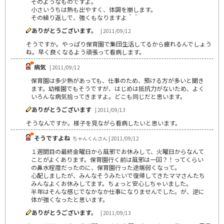
そのようなものですよ。
小さいうちは熱も出やすく、体調を崩します。
その繰り返しで、強くもなりますよ＾＾
ありがとうございます。
| 2011/09/12
そうですか。やっぱり保育園で集団生活してるから疲れるんでしょう
ね。早く良くなるよう頑張って看病します。
病気
| 2011/09/12
保育園は多少熱があっても、仕事のため、預ける方が多いと聞き
ます。幼稚園でもそうですが、はじめは抵抗力がないため、よく
いろんな病気拾ってきますよ。どこも同じだと思います。
ありがとうございます
| 2011/09/13
そうなんですか。様子を見ながら看病したいと思います。
そうですよね
ちゃんくんさん | 2011/09/12
１週間目の最終金曜日から風邪でお休みして、火曜日からなんて
ことがよくあります。保育園行く前は風邪は一回？！ってくらい
の鼻水程度だったのに、保育園行った途端弱くなって。
心配しましたが、みんなそうみたいで復帰してきたママさんたち
みんなよくお休みしてます。ちょっと安心しちゃいました。
半年はそんな感じでなかなか仕事になりませんでした。が、逆に
体が強くなったと思います。
ありがとうございます。
| 2011/09/13