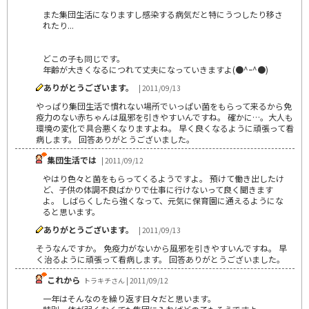
また集団生活になりますし感染する病気だと特にうつしたり移さ
れたり...
どこの子も同じです。
年齢が大きくなるにつれて丈夫になっていきますよ(●^ｰ^●)
ありがとうございます。
| 2011/09/13
やっぱり集団生活で慣れない場所でいっぱい菌をもらって来るから免
疫力のない赤ちゃんは風邪を引きやすいんですね。 確かに…。大人も
環境の変化で具合悪くなりますよね。 早く良くなるように頑張って看
病します。 回答ありがとうございました。
集団生活では
| 2011/09/12
やはり色々と菌をもらってくるようですよ。 預けて働き出したけ
ど、子供の体調不良ばかりで仕事に行けないって良く聞きます
よ。 しばらくしたら強くなって、元気に保育園に通えるようにな
ると思います。
ありがとうございます。
| 2011/09/13
そうなんですか。 免疫力がないから風邪を引きやすいんですね。 早
く治るように頑張って看病します。 回答ありがとうございました。
これから
トラキチさん | 2011/09/12
一年はそんなのを繰り返す日々だと思います。