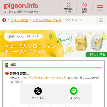
月齢別に
LINE
さがす
登録
はじめての妊娠・育児情報サイト
熱があるとき
お悩み相談室
赤ちゃんの病気と手当
MENU
相談
最近保育園に
カテゴリー：
赤ちゃんの病気と手当
>
熱があるとき
｜回答期限：終了 2011/09/26｜
| 回答数(43)
ポストする
LINEで送る