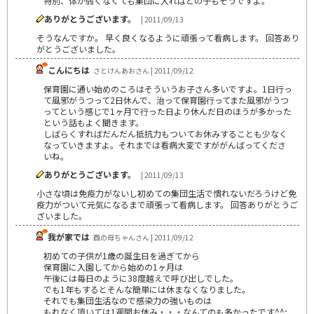
特別、体が弱くなくても集団に入ればどの子もそうですよ。
ありがとうございます。
| 2011/09/13
そうなんですか。 早く良くなるように頑張って看病します。 回答あり
がとうございました。
こんにちは
さとけんあおさん | 2011/09/12
保育園に通い始めのころはそういうお子さん多いですよ。1日行っ
て風邪がうつって2日休んで、治って保育園行ってまた風邪がうつ
ってという感じで1ヶ月で行った日より休んだ日のほうが多かった
という話もよく聞きます。
しばらくすればだんだん抵抗力もついてお休みすることも少なく
なっていきますよ。それまでは看病大変ですががんばってくださ
いね。
ありがとうございます。
| 2011/09/13
小さな頃は免疫力がないし初めての集団生活で慣れないだろうけど免
疫力がついて元気になるまで頑張って看病します。 回答ありがとうご
ざいました。
我が家では
酉の母ちゃんさん | 2011/09/12
初めての子供が1歳の誕生日を過ぎてから
保育園に入園してから始めの1ヶ月は
午後には毎日のように38度越えで呼び出しでした。
でも1年もするとそんな簡単には休まなくなりました。
それでも集団生活なので感染力の強いものは
もれなく頂いては1週間お休み・・・なんてのも多かったです^^;