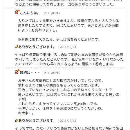
なるように頑張って看病します。 回答ありがとうございました。
こんにちは。
| 2011/09/12
入りたてはよく風邪をひきますよね、環境が変わると大人でも体
調を崩したりするので、同じだと思います。暑さと涼しさが時間
によっても変わりますし。
保育園に慣れてきたら、少しは落ち着くと思います。
ありがとうございます。
| 2011/09/13
やっぱり保育園で集団生活し始めて朝晩と昼の温度差が違うから風邪
を引いてしまったんだと思います。 私が気を付けなきゃいけなかった
んですけど… これから早く良くなるように頑張って看病します。
最初は・・・
| 2011/09/12
お子さんの年齢的にもまだ抵抗力が付いていないので、
慣れるまでは色んな病気をもらってくると思います。
完治していなかったのかもしれないのでゆっくりスタートで
良いと思います。(とは言ってもこれからお仕事で大変かと思いま
すが)
これから冬に向かってインフルエンザ,etc怖いです。
手洗いうがい、休息を十分お取りになってくださいね。
お大事に。
ありがとうございます。
| 2011/09/13
そうですね。まだ小さいので免疫力がないし急に知らない場所で集団