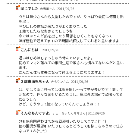
同じでした
赤青黄さん | 2011/09/26
うちは年少さんから入園したのですが、やっぱり最初は何度も熱
を出し
呼び出しの電話が来たりがよくありました
１歳でしたらなおさらでしょうね
今ではほとんど熱を出したり風邪をひくこともなくなって
ほぼ皆勤で通えてますので時間が解決してくれると思いますよ
こんにちは
| 2011/09/26
通いはじめはしょっちゅう休んでいましたよ。
初めてママと離れての集団生活で娘さんも慣れてないんだと思い
ます。
だんだん体も丈夫になって通えるようになりますよ！
３歳未満児ちゃん
きらりンさん | 2011/09/26
は、やはり園に行っては体調を崩し～って子が多いです！集団生
活なので、色々な菌もいるだろうし、家以外の場所で頑張ってる
だろうし☆
けど、そうやって強くなっていくんでしょうね！！
そんなもんですよ。。。
みぃたんママさん | 2011/09/26
ｳﾁも保育園通わせてから風邪引いたりしてますよ(*_*)
他の園児が風邪引いたりしてるとどうしても移っちゃうので仕方
ないですね(^_^;)