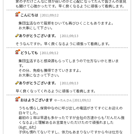
家の子だけこんなに体が弱いのかと心配になってたんで皆さんの意見
も聞けて心強かったです。早く良くなるように頑張って看病します。
こんにちは
| 2011/09/12
集団生活なので風邪をひいても再びひくこともありますよ。
お大事にして下さい。
ありがとうございます。
| 2011/09/13
そうなんですか。早く良くなるように頑張って看病します。
どうしても
| 2011/09/12
集団生活すると感染源もらってしまうので仕方ないかと思いま
す。
その分、免疫も獲得できていきますよ。
お大事になさって下さい。
ありがとうございます。
| 2011/09/13
早く良くなってくれるように頑張って看病します。
おはようございます
ゆーたんさん | 2011/09/12
うちも慣らし保育中なのに呼び出しの電話がきてすぐにお迎えの
日々でした。
最初の１年は早退も多かったですが会社の方達からも｢だんだん強
くなるよ｣と理解あるお言葉をいただけたので頑張れました
(&gt;_&lt;)
子供も慣れてないですし、体力もあまりないですから今は仕方な