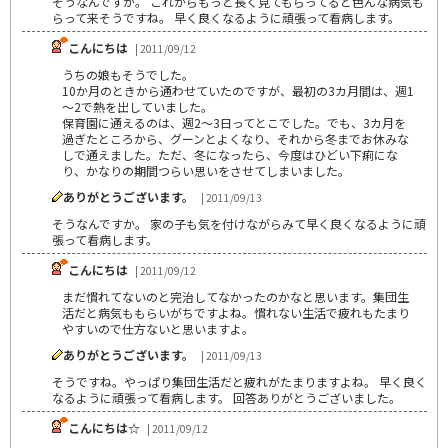
そうなんですか。 これからもっと長く見てもらってると色んな病気も
らって来そうですね。 早く良くなるように頑張って看病します。
こんにちは
| 2011/09/12
うちの娘もそうでした。
10か月のときから通わせていたのですが、最初の3カ月間は、週1
～2で熱を出していました。
保育園に通えるのは、週2～3日ってとこでした。でも、3カ月を
過ぎたところから、グーンとよくなり、それから冬までお休みな
しで通えました。ただ、冬になったら、今度はひどい下痢にな
り、かなりの期間つらい思いをさせてしまいました。
ありがとうございます。
| 2011/09/13
そうなんですか。 家の子も気を付けながらみて早く良くなるように頑
張って看病します。
こんにちは
| 2011/09/12
まだ慣れてないのと完治してなかったのかなと思います。集団生
活だと病気ももらいがちですよね。慣れない生活で疲れもたまり
やすいので仕方ないと思いますよ。
ありがとうございます。
| 2011/09/13
そうですね。やっぱり集団生活だと疲れがたまりますよね。 早く良く
なるように頑張って看病します。 回答ありがとうございました。
こんにちは☆
| 2011/09/12