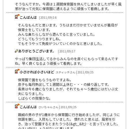
そうなんですか。今週は１週間保育園を休んでしまいましたが早く風
邪が治って元気に保育園に通えるように頑張って看病します。
こんばんは
| 2011/09/16
そんなもんだと思います。うちはまだ行かせていませんが義母が
保育士をしています。
みんな鼻たらしながら遊んでると言っていました。
どうしてもうつりますしね。
でもそうやって免疫がついていくのかなと思いました。
ありがとうございます。
| 2011/09/17
やっぱり集団生活してるからみんなのを直ぐにもらって来るんです
ね。早く良くなるよう頑張って看病します。
小さければ小さいほど
スティッチさん | 2011/09/25
保育園で菌をもらうものですよね。
息子も毎月熱出して１週間以上休む・・・の繰り返しです。
長男は今６歳になりましたが、それでも４～５歳位にはだいぶ丈
夫になりました。
しばらくの我慢かな。
こんばんは
さいちゃんさん | 2011/09/25
親戚の男の子が1歳半から保育園に行き始めましたが、同じように
体調を崩し、入院もしていました。 慣れたと思えば、風邪を引
き、治って登園するとまたうつる(&gt;_&lt;)…と言っていました。
小さい内はしょうがないと思います。