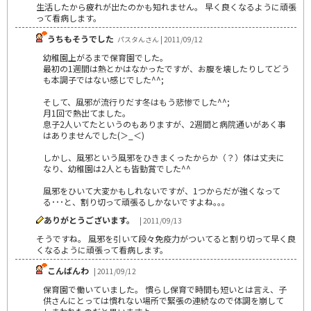
生活したから疲れが出たのかも知れません。 早く良くなるように頑張
って看病します。
うちもそうでした
パスタんさん | 2011/09/12
幼稚園上がるまで保育園でした。
最初の1週間は熱とかはなかったですが、お腹を壊したりしてどう
も本調子ではない感じでした^^;
そして、風邪が流行りだす冬はもう悲惨でした^^;
月1回で熱出てました。
息子2人いてたというのもありますが、2週間と病院通いがあく事
はありませんでした(＞_＜)
しかし、風邪という風邪をひきまくったからか（？）体は丈夫に
なり、幼稚園は2人とも皆勤賞でした^^
風邪をひいて大変かもしれないですが、1つからだが強くなって
る･･･と、割り切って頑張るしかないですよね｡｡｡
ありがとうございます。
| 2011/09/13
そうですね。 風邪を引いて段々免疫力がついてると割り切って早く良
くなるように頑張って看病します。
こんばんわ
| 2011/09/12
保育園で働いていました。 慣らし保育で時間も短いとは言え、子
供さんにとっては慣れない場所で緊張の連続なので体調を崩して