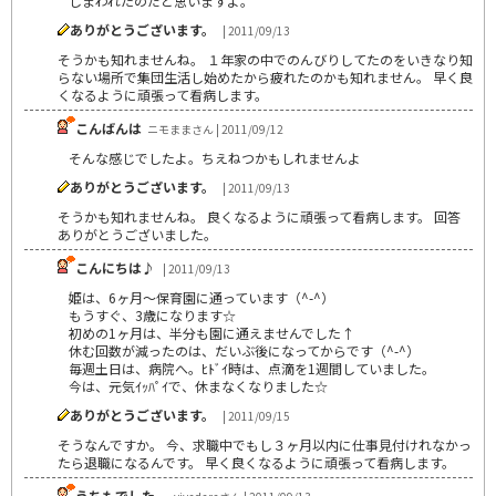
しまわれたのだと思いますよ。
ありがとうございます。
| 2011/09/13
そうかも知れませんね。 １年家の中でのんびりしてたのをいきなり知
らない場所で集団生活し始めたから疲れたのかも知れません。 早く良
くなるように頑張って看病します。
こんばんは
ニモままさん | 2011/09/12
そんな感じでしたよ。ちえねつかもしれませんよ
ありがとうございます。
| 2011/09/13
そうかも知れませんね。 良くなるように頑張って看病します。 回答
ありがとうございました。
こんにちは♪
| 2011/09/13
姫は、6ヶ月～保育園に通っています（^-^）
もうすぐ、3歳になります☆
初めの1ヶ月は、半分も園に通えませんでした↑
休む回数が減ったのは、だいぶ後になってからです（^-^）
毎週土日は、病院へ。ﾋﾄﾞｲ時は、点滴を1週間していました。
今は、元気ｲｯﾊﾟｲで、休まなくなりました☆
ありがとうございます。
| 2011/09/15
そうなんですか。 今、求職中でもし３ヶ月以内に仕事見付けれなかっ
たら退職になるんです。 早く良くなるように頑張って看病します。
うちもでした。