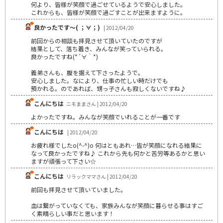
何より、皆様が笑顔で過ごせているようで安心しました。
これからも、皆様が笑顔で過ごすことが出来ますように。
良かったです～( ；∀；)
| 2012/04/20
前回からの相談も拝見させて頂いていたのですが
結果として、落ち着き、みんなが笑っていられる。
良かったですね(*´∀｀*)
義弟さんも、腹を据えて下さったようで。
安心しました。なにより、仕事の忙しい時だけでも
預かれる。のであれば、甥っ子さんも寂しくないですね♪
こんにちは
ニモままさん | 2012/04/20
よかったですね。みんなが笑顔でいれることが一番です
こんにちは
| 2012/04/20
お疲れ様でしたo(^-^)o 何はともあれ…皆が笑顔になれる結果に
なって良かったですね♪ これから先も何かと苦労等あるかと思い
ますが頑張って下さい☆
こんにちは
リラックママさん | 2012/04/20
前回も拝見させて頂いていました。
血は繋がっていなくても、家族みんなが笑顔に暮らせる事はすご
く素晴らしい事だと思います！