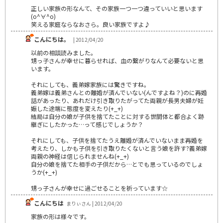
正しい家族の形なんて、その家族一つ一つ違っていいと思います
(o^∀^o)
笑える家庭ならなおさら。良い家族ですよ♪
こんにちは。
| 2012/04/20
以前の相談読みました。
甥っ子さんが幸せに暮らせれば、血の繋がりなんて必要ないと思
います。
それにしても、義弟嫁家族には驚きですね。
義弟嫁は義弟さんとの離婚が済んでいない(んですよね？)のに再婚
話があったり、あれだけ引き取りたがってた両親が長男夫婦が妊
娠した途端に態度を変えたり(+_+)
結局は自分の娘が子供を捨てたことに対する世間体と都合よく跡
継ぎにしたかった…って感じでしょうか？
それにしても、子供を捨てたうえ離婚が済んでいないまま再婚を
考えたり、しかも子供を引き取りたくないと言う娘を許す?義弟嫁
両親の神経は信じられませんね(+_+)
自分の娘を捨てた相手の子供だから…とでも思っているのでしょ
うか(+_+)
甥っ子さんが幸せに過ごせることを祈っています☆
こんにちは
まりぃさん | 2012/04/20
家族の形は様々です。