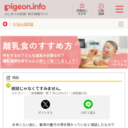
月齢別に
LINE
さがす
登録
はじめての妊娠・育児情報サイト
お悩み相談室
MENU
相談
相談じゃなくてすみません。
カテゴリー：｜回答期限：終了 2012/04/27｜ | 回答数(38)
ポストする
LINEで送る
半年くらい前に、義弟の養子の甥を預かっていると相談したもので