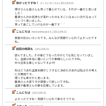
良かったですね！
さくらいちごさん | 2012/04/21
甥子さんも皆さんも笑って暮らせている、それが一番だと思いま
した！
義弟さんのお気持ちが変わったのもすごいなぁいい方だなぁって
つくづく思いました。
笑って過ごしていけるのが一番です＾＾
こんにちは
moricorohouseさん | 2012/04/21
家族の形はいろいろです。みんなが笑顔でいられてよかったです
ね。
前回の相談も
| 2012/04/21
読んでました。その後どうなったのかとても気になっていまし
た。主様は本当に偉いというか素晴らしい人ですね。
中々出来る事じゃないですよ!!!!!
形はどうあれ主様夫婦がこうすると決めたのあれば私はその考え
に大賛成です。
甥っ子も幸せだと思います。
義弟さん大変ですが頑張って欲しいですね。
主様や義弟さんの事を応援しています。
こんにちは
| 2012/04/21
よかったですね！笑顔でいられて幸せそうです。
よかった