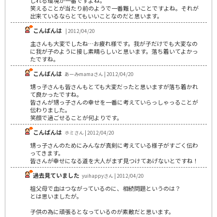
じれる環境が一番ですよね。
笑えることが当たり前のようで一番難しいことですよね。それが
出来ているならとてもいいことなのだと思います。
こんばんは
| 2012/04/20
主さんも大変でしたね…お疲れ様です。我が子だけでも大変なの
に我が子のように接し素晴らしいと思います。落ち着いてよかっ
たですね。
こんばんは
あーみmamaさん | 2012/04/20
甥っ子さんも皆さんもとても大変だったと思いますが落ち着かれ
て良かったですね。
皆さんが甥っ子さんの幸せを一番に考えていらっしゃっることが
伝わりました。
笑顔で過ごせることが何よりです。
こんばんは
ホミさん | 2012/04/20
甥っ子さんのためにみんなが真剣に考えている様子がすごく伝わ
ってきます。
皆さんが幸せになる道を大人がまず見つけてあげないとですね！
過去見ていました
yuihappyさん | 2012/04/20
祖父母で血はつながっているのに、相続問題というのは？
とは思いましたが。
子供の為に頑張るとなっているのが素敵だと思います。