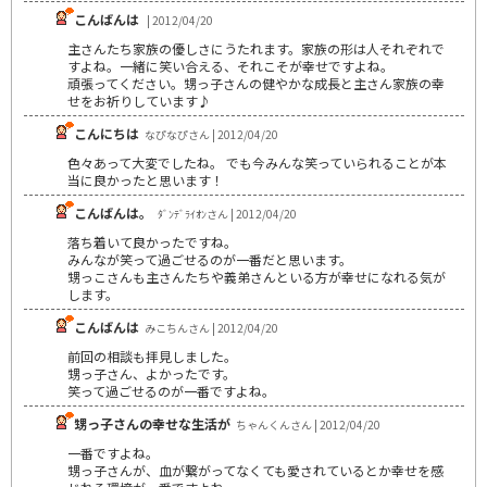
こんばんは
| 2012/04/20
主さんたち家族の優しさにうたれます。家族の形は人それぞれで
すよね。一緒に笑い合える、それこそが幸せですよね。
頑張ってください。甥っ子さんの健やかな成長と主さん家族の幸
せをお祈りしています♪
こんにちは
なぴなぴさん | 2012/04/20
色々あって大変でしたね。 でも今みんな笑っていられることが本
当に良かったと思います！
こんばんは。
ﾀﾞﾝﾃﾞﾗｲｵﾝさん | 2012/04/20
落ち着いて良かったですね。
みんなが笑って過ごせるのが一番だと思います。
甥っこさんも主さんたちや義弟さんといる方が幸せになれる気が
します。
こんばんは
みこちんさん | 2012/04/20
前回の相談も拝見しました。
甥っ子さん、よかったです。
笑って過ごせるのが一番ですよね。
甥っ子さんの幸せな生活が
ちゃんくんさん | 2012/04/20
一番ですよね。
甥っ子さんが、血が繋がってなくても愛されているとか幸せを感