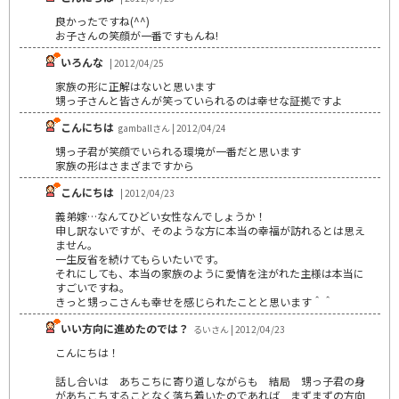
良かったですね(^^)
お子さんの笑顔が一番ですもんね!
いろんな
| 2012/04/25
家族の形に正解はないと思います
甥っ子さんと皆さんが笑っていられるのは幸せな証拠ですよ
こんにちは
gamballさん | 2012/04/24
甥っ子君が笑顔でいられる環境が一番だと思います
家族の形はさまざまですから
こんにちは
| 2012/04/23
義弟嫁…なんてひどい女性なんでしょうか！
申し訳ないですが、そのような方に本当の幸福が訪れるとは思え
ません。
一生反省を続けてもらいたいです。
それにしても、本当の家族のように愛情を注がれた主様は本当に
すごいですね。
きっと甥っこさんも幸せを感じられたことと思います＾＾
いい方向に進めたのでは？
るいさん | 2012/04/23
こんにちは！
話し合いは あちこちに寄り道しながらも 結局 甥っ子君の身
があちこちすることなく落ち着いたのであれば まずまずの方向