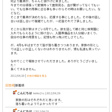
何より義弟が、ちゃんと頭下げに来ました。
今までの分頑張って愛情持って面倒見る、血が繋がってなくてもい
い。でも仕事の用事に出る事も多いからその時はお願いしたい。な
どなど。
そこまで義弟が決めたなら、応援する事にしました。その後の話し
合いは話し合いで複雑でしたが、一応皆それで了承しました。
そこから我が家はすごい3月でした。訳を話して娘と同じ保育園に
入れてもらえるように掛け合い、入園準備品を3人分縫いまくり、
自分の仕事の用意をし、記憶も吹っ飛ぶ忙しさでした。
が、4月も半ばまできて皆が落ち着きつつあります。家族の形とし
ては正しいか正しくないかはわかりませんが、甥も私達も笑ってい
ます。
なのでここで報告させていただきました。ありがとうございまし
た！
長くてすみません。
|
2012/04/20
の他の相談を見る
回答順
|
新着順
こんにちは
keikoさん | 2012/04/26
家族の形はそれぞれだと思います。
落ち着いたようでよかったです＾＾
こんにちは
| 2012/04/25