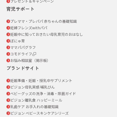
プレゼント＆キャンペーン
育児サポート
プレママ・プレパパ 赤ちゃんの基礎知識
妊婦フレンズwithパパ
妊娠中に知っておきたい母乳育児のおはなし
ぼにゅ育
ママパパグラフ
コモドライフ
お悩み相談室（掲示板）
ブランドサイト
妊娠準備・妊娠・授乳中サプリメント
ピジョン母乳実感 哺乳びん
ベビーグッズの洗浄・消毒・除菌ガイド
ピジョン離乳食 ハッピーミール
乳歯ケア お手入れの基礎知識
ピジョン ベビースキンケアシリーズ