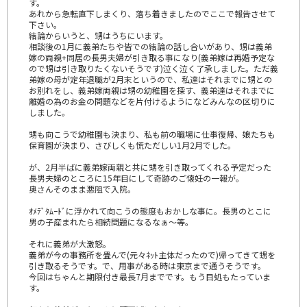
す。
あれから急転直下しまくり、落ち着きましたのでここで報告させて
下さい。
結論からいうと、甥はうちにいます。
相談後の1月に義弟たちや皆での結論の話し合いがあり、甥は義弟
嫁の両親+同居の長男夫婦が引き取る事になり(義弟嫁は再婚予定な
ので甥は引き取りたくないそうです)泣く泣く了承しました。ただ義
弟嫁の母が定年退職が2月末というので、私達はそれまでに甥との
お別れをし、義弟嫁両親は甥の幼稚園を探す、義弟達はそれまでに
離婚の為のお金の問題などを片付けるようになどみんなの区切りに
しました。
甥も向こうで幼稚園も決まり、私も前の職場に仕事復帰、娘たちも
保育園が決まり、さびしくも慌ただしい1月2月でした。
が、2月半ばに義弟嫁両親と共に甥を引き取ってくれる予定だった
長男夫婦のところに15年目にして奇跡のご懐妊の一報が。
奥さんそのまま悪阻で入院。
ｵﾒﾃﾞﾀﾑｰﾄﾞに浮かれて向こうの態度もおかしな事に。長男のとこに
男の子産まれたら相続問題になるなぁ～等。
それに義弟が大激怒。
義弟が今の事務所を畳んで(元々ﾈｯﾄ主体だったので)帰ってきて甥を
引き取るそうです。で、用事がある時は東京まで通うそうです。
今回はちゃんと期限付き最長7月までです。もう目処もたっていま
す。