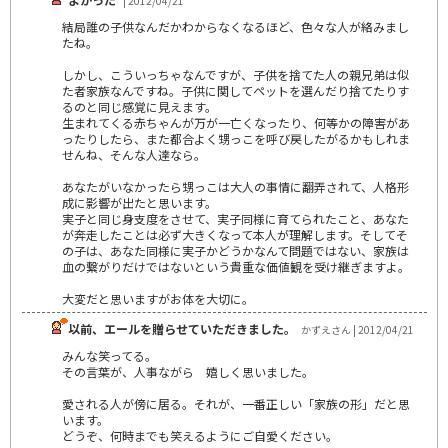
| 2012/04/21
結局誰の子供なんだかわからなくなるほど、色々な人が絡みまし
たね。
しかし、こういっちゃなんですが、子供を捨てた人の親兄弟は似
た者家族なんですね。子供に関してペットを選んだり捨てたりす
るのと同じ感覚に見えます。
生まれてくる赤ちゃんが万が一亡くなったり、何等かの障害があ
ったりしたら、また都合よく甥っこを呼び戻したがるかもしれま
せんね、そんな人達なら。
あなたがいなかったら甥っこは大人の事情に翻弄されて、人格形
成に影響が出たと思います。
実子と同じ身支度をさせて、実子同様に育てられたこと、あなた
が奔走したことは必ず大きくなって本人が理解します。そしてそ
の子は、あなた同様に実子かどうかなんて問題ではない、家族は
血の繋がりだけではないという貴重な価値観を受け継ぎますよ。
大変だと思いますがお体を大切に。
以前、エールを贈らせていただきました。
かずえさん | 2012/04/21
みんな笑ってる。
その言葉が、人事ながら 嬉しく思いました。
愛される人が傍に居る。それが、一番正しい「家族の形」だと思
います。
どうぞ、何時までも笑えるようにご自愛ください。