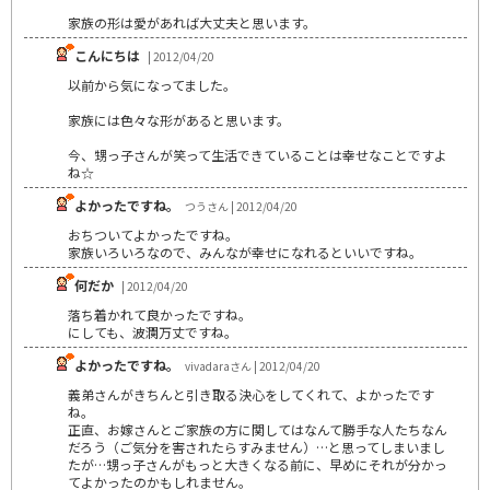
家族の形は愛があれば大丈夫と思います。
こんにちは
| 2012/04/20
以前から気になってました。
家族には色々な形があると思います。
今、甥っ子さんが笑って生活できていることは幸せなことですよ
ね☆
よかったですね。
つうさん | 2012/04/20
おちついてよかったですね。
家族いろいろなので、みんなが幸せになれるといいですね。
何だか
| 2012/04/20
落ち着かれて良かったですね。
にしても、波瀾万丈ですね。
よかったですね。
vivadaraさん | 2012/04/20
義弟さんがきちんと引き取る決心をしてくれて、よかったです
ね。
正直、お嫁さんとご家族の方に関してはなんて勝手な人たちなん
だろう（ご気分を害されたらすみません）…と思ってしまいまし
たが…甥っ子さんがもっと大きくなる前に、早めにそれが分かっ
てよかったのかもしれません。