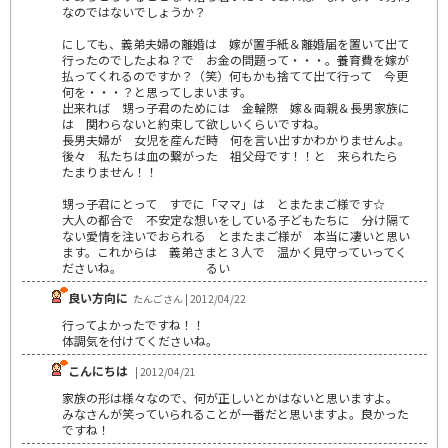
なのではないでしょうか？
にしても、義弟夫婦の離婚は 嫁が置手紙＆離婚届を置いて出て
行ったのでしたよね？で お金の問題って・・・。養育費を嫁が
払ってくれるのですか？（笑）何もかも捨てて出て行って 今更
何を・・・？と思ってしまいます。
出来れば 甥っ子君のためには 金輪際 嫁＆両親＆長男家族に
は 関わらないと約束して欲しいくらいですね。
長男夫婦が 女児を産んだ時 何を言い出すかわかりませんよ。
後々 私たちは血の繋がった 祖父母です！！と 来られたら
たまりません！！
甥っ子君にとって すでに「ママ」は とまたまご様です☆
大人の都合で 不安定な想いをしている子どもたちに 分け隔て
ない愛情を注いでおられる とまたまご様が 本当に凄いと思い
ます。これからは 義弟さまと３人で 温かく見守っていってく
ださいね。 るい
良い方向に
たんごさん | 2012/04/22
行ってよかったですね！！
体調気を付けてくださいね。
こんにちは
| 2012/04/21
家族の形は様々なので、何が正しいとかはないと思いますよ。
みなさんが笑っていられることが一番だと思いますよ。良かった
ですね！