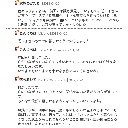
家族のかたち
| 2012/04/20
色々ありますよね。 前回の相談も拝見していました。甥っ子さん
が安心して生活できる家庭を、主さん家族なら作っていけると思
います☆ 何よりも笑顔が一番(^-^) 辛い事もあったけど、これから
は明るく楽しい未来が待っていますように☆
こんにちは
ビビさん | 2012/04/20
甥っ子さんも幸せに暮らせそうで安心しました
こんにちは
さとけんあおさん | 2012/04/20
前回も拝見しました。
血がつながっていなくても笑いあっていけるならそれは立派な家
族だと思います。
いつまでもいつまでも幸せな家族でいてくださいね。
落ち着いて
ピカピカ☆。。。さん | 2012/04/20
良かったです。
血のつながりよりも心を込めて関係を築いた繋がりの方が強いで
す。
みんなが笑顔で暮らせるようになったらいいですよね。
余談ですが、相手の長男夫妻にも赤ちゃんが生まれる事はとても
喜ばしい事ですね。甥っ子さんにはおじいちゃんたちと暮らせな
くなった原因かもしれませんがいとこ誕生は後々良い関係になる
きっかけになるかもしれませんし。