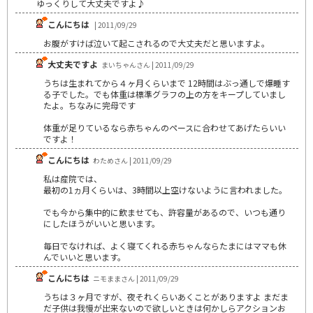
ゆっくりして大丈夫ですよ♪
こんにちは
| 2011/09/29
お腹がすけば泣いて起こされるので大丈夫だと思いますよ。
大丈夫ですよ
まいちゃんさん | 2011/09/29
うちは生まれてから４ヶ月くらいまで 12時間はぶっ通しで爆睡す
る子でした。でも体重は標準グラフの上の方をキープしていまし
たよ。ちなみに完母です
体重が足りているなら赤ちゃんのペースに合わせてあげたらいい
ですよ！
こんにちは
わためさん | 2011/09/29
私は産院では、
最初の1ヵ月くらいは、3時間以上空けないように言われました。
でも今から集中的に飲ませても、許容量があるので、いつも通り
にしたほうがいいと思います。
毎日でなければ、よく寝てくれる赤ちゃんならたまにはママも休
んでいいと思います。
こんにちは
ニモままさん | 2011/09/29
うちは３ヶ月ですが、夜それくらいあくことがありますよ まだま
だ子供は我慢が出来ないので欲しいときは何かしらアクションお