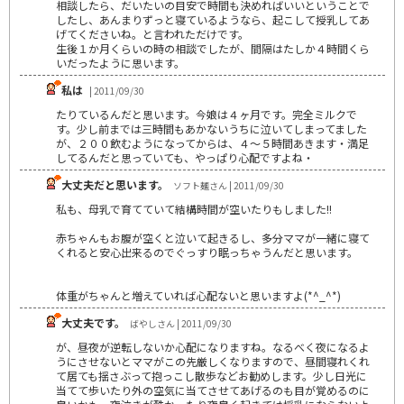
相談したら、だいたいの目安で時間も決めればいいということで
したし、あんまりずっと寝ているようなら、起こして授乳してあ
げてくださいね。と言われただけです。
生後１か月くらいの時の相談でしたが、間隔はたしか４時間くら
いだったように思います。
私は
| 2011/09/30
たりているんだと思います。今娘は４ヶ月です。完全ミルクで
す。少し前までは三時間もあかないうちに泣いてしまってました
が、２００飲むようになってからは、４～５時間あきます・満足
してるんだと思っていても、やっぱり心配ですよね・
大丈夫だと思います。
ソフト麺さん | 2011/09/30
私も、母乳で育てていて結構時間が空いたりもしました!!
赤ちゃんもお腹が空くと泣いて起きるし、多分ママが一緒に寝て
くれると安心出来るのでぐっすり眠っちゃうんだと思います。
体重がちゃんと増えていれば心配ないと思いますよ(*^_^*)
大丈夫です。
ばやしさん | 2011/09/30
が、昼夜が逆転しないか心配になりますね。なるべく夜になるよ
うにさせないとママがこの先厳しくなりますので、昼間寝れくれ
て居ても揺さぶって抱っこし散歩などお勧めします。少し日光に
当てて歩いたり外の空気に当てさせてあげるのも目が覚めるのに