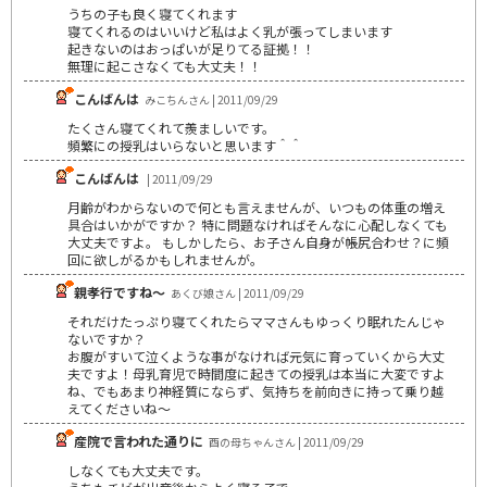
うちの子も良く寝てくれます
寝てくれるのはいいけど私はよく乳が張ってしまいます
起きないのはおっぱいが足りてる証拠！！
無理に起こさなくても大丈夫！！
こんばんは
みこちんさん | 2011/09/29
たくさん寝てくれて羨ましいです。
頻繁にの授乳はいらないと思います＾＾
こんばんは
| 2011/09/29
月齢がわからないので何とも言えませんが、いつもの体重の増え
具合はいかがですか？ 特に問題なければそんなに心配しなくても
大丈夫ですよ。 もしかしたら、お子さん自身が帳尻合わせ？に頻
回に欲しがるかもしれませんが。
親孝行ですね～
あくび娘さん | 2011/09/29
それだけたっぷり寝てくれたらママさんもゆっくり眠れたんじゃ
ないですか？
お腹がすいて泣くような事がなければ元気に育っていくから大丈
夫ですよ！母乳育児で時間度に起きての授乳は本当に大変ですよ
ね、でもあまり神経質にならず、気持ちを前向きに持って乗り越
えてくださいね～
産院で言われた通りに
酉の母ちゃんさん | 2011/09/29
しなくても大丈夫です。