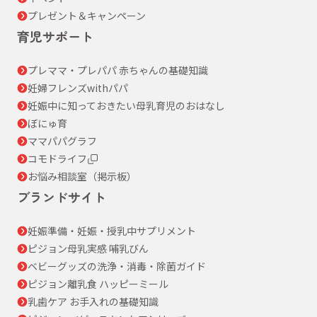
プレゼント＆キャンペーン
育児サポート
プレママ・プレパパ 赤ちゃんの基礎知識
妊婦フレンズwithパパ
妊娠中に知っておきたい母乳育児のおはなし
ぼにゅ育
ママパパグラフ
コモドライフ
お悩み相談室（掲示板）
ブランドサイト
妊娠準備・妊娠・授乳中サプリメント
ピジョン母乳実感 哺乳びん
ベビーグッズの洗浄・消毒・除菌ガイド
ピジョン離乳食 ハッピーミール
乳歯ケア お手入れの基礎知識