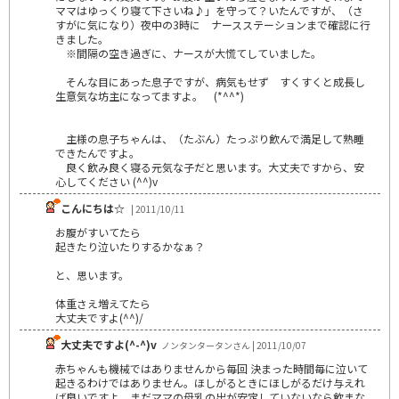
ママはゆっくり寝て下さいね♪」を守って？いたんですが、（さ
すがに気になり）夜中の3時に ナースステーションまで確認に行
きました。
※間隔の空き過ぎに、ナースが大慌てしていました。
そんな目にあった息子ですが、病気もせず すくすくと成長し
生意気な坊主になってますよ。 (*^^*)
主様の息子ちゃんは、（たぶん）たっぷり飲んで満足して熟睡
できたんですよ。
良く飲み良く寝る元気な子だと思います。大丈夫ですから、安
心してください (^^)v
こんにちは☆
| 2011/10/11
お腹がすいてたら
起きたり泣いたりするかなぁ？
と、思います。
体重さえ増えてたら
大丈夫ですよ(^^)/
大丈夫ですよ(^-^)v
ノンタンタータンさん | 2011/10/07
赤ちゃんも機械ではありませんから毎回 決まった時間毎に泣いて
起きるわけではありません。ほしがるときにほしがるだけ与えれ
ば良いですよ。まだママの母乳の出が安定していないなら飲まな