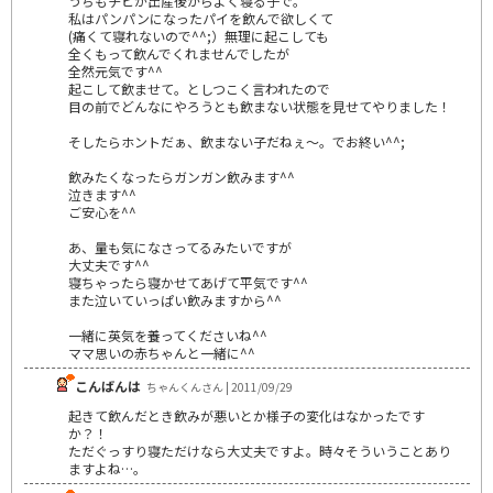
うちもチビが出産後からよく寝る子で。
私はパンパンになったパイを飲んで欲しくて
(痛くて寝れないので^^;）無理に起こしても
全くもって飲んでくれませんでしたが
全然元気です^^
起こして飲ませて。としつこく言われたので
目の前でどんなにやろうとも飲まない状態を見せてやりました！
そしたらホントだぁ、飲まない子だねぇ～。でお終い^^;
飲みたくなったらガンガン飲みます^^
泣きます^^
ご安心を^^
あ、量も気になさってるみたいですが
大丈夫です^^
寝ちゃったら寝かせてあげて平気です^^
また泣いていっぱい飲みますから^^
一緒に英気を養ってくださいね^^
ママ思いの赤ちゃんと一緒に^^
こんばんは
ちゃんくんさん | 2011/09/29
起きて飲んだとき飲みが悪いとか様子の変化はなかったです
か？！
ただぐっすり寝ただけなら大丈夫ですよ。時々そういうことあり
ますよね…。