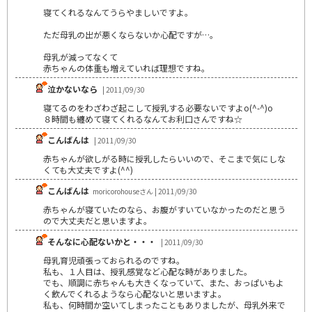
寝てくれるなんてうらやましいですよ。
ただ母乳の出が悪くならないか心配ですが…。
母乳が減ってなくて
赤ちゃんの体重も増えていれば理想ですね。
泣かないなら
| 2011/09/30
寝てるのをわざわざ起こして授乳する必要ないですよo(^-^)o
８時間も纏めて寝てくれるなんてお利口さんですね☆
こんばんは
| 2011/09/30
赤ちゃんが欲しがる時に授乳したらいいので、そこまで気にしな
くても大丈夫ですよ(^^)
こんばんは
moricorohouseさん | 2011/09/30
赤ちゃんが寝ていたのなら、お腹がすいていなかったのだと思う
ので大丈夫だと思いますよ。
そんなに心配ないかと・・・
| 2011/09/30
母乳育児頑張っておられるのですね。
私も、１人目は、授乳感覚など心配な時がありました。
でも、順調に赤ちゃんも大きくなっていて、また、おっぱいもよ
く飲んでくれるようなら心配ないと思いますよ。
私も、何時間か空いてしまったこともありましたが、母乳外来で