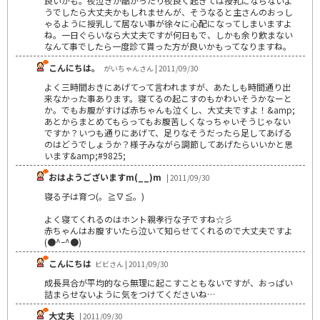
良いかも。夜泣きが酷かったり夜良く起きては授乳にならないよ
うでしたら大丈夫かもしれませんが、そうなると主さんのおっし
ゃるように授乳して居ない事が徐々に心配になってしまいますよ
ね。一日ぐらいなら大丈夫ですが何日もで、しかも余り飲まない
なんて事でしたら一度診て貰った方が良いかもってなりますね。
こんにちは。
がいちゃんさん | 2011/09/30
よく三時間おきにあげてって言われますが、あたしも時間通り出
来なかった事あります。寝てるの起こすのもかわいそうかなーと
か。でもお腹がすけば赤ちゃんも泣くし、大丈夫ですよ！&amp;
あとからまとめてもらってもお腹苦しくなっちゃいそうじゃない
ですか？いつも通りにあげて、足りなそうだったら足してあげる
のはどうでしょうか？様子みながら調節してあげたらいいかと思
います&amp;#9825;
おはようございますm(__)m
| 2011/09/30
寝る子は育つ(。≧∇≦。)
よく寝てくれるのはホント親孝行な子ですね☆彡
赤ちゃんはお腹すいたら泣いて知らせてくれるので大丈夫ですよ
(●^ｰ^●)
こんにちは
ビビさん | 2011/09/30
成長具合が平均的なら無理に起こすこともないですが、おっぱい
詰まらせないように気をつけてくださいね…
大丈夫
| 2011/09/30