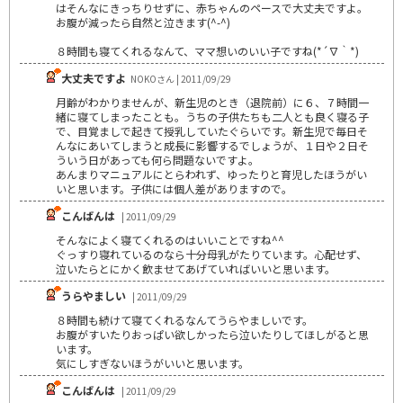
はそんなにきっちりせずに、赤ちゃんのペースで大丈夫ですよ。
お腹が減ったら自然と泣きます(^-^)
８時間も寝てくれるなんて、ママ想いのいい子ですね(*´∇｀*)
大丈夫ですよ
NOKOさん | 2011/09/29
月齢がわかりませんが、新生児のとき（退院前）に６、７時間一
緒に寝てしまったことも。うちの子供たちも二人とも良く寝る子
で、目覚ましで起きて授乳していたぐらいです。新生児で毎日そ
んなにあいてしまうと成長に影響するでしょうが、１日や２日そ
ういう日があっても何ら問題ないですよ。
あんまりマニュアルにとらわれず、ゆったりと育児したほうがい
いと思います。子供には個人差がありますので。
こんばんは
| 2011/09/29
そんなによく寝てくれるのはいいことですね^^
ぐっすり寝れているのなら十分母乳がたりています。心配せず、
泣いたらとにかく飲ませてあげていればいいと思います。
うらやましい
| 2011/09/29
８時間も続けて寝てくれるなんてうらやましいです。
お腹がすいたりおっぱい欲しかったら泣いたりしてほしがると思
います。
気にしすぎないほうがいいと思います。
こんばんは
| 2011/09/29