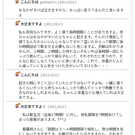
こんにちは
gamballさん | 2011/10/13
おなかがすけば泣きますから、おっぱい足りてるんだと思います
よ
大丈夫ですよ
| 2011/10/13
私も完母なんですが、よく寝て長時間開くことがありますよ。赤
ちゃんはおなかがすいたらちゃんと起きます。そんだけ満足して
寝てるんだからいいんじゃないですか？空いたからって無理に後
の時間詰めて飲ませる必要もないと思いますよ。月齢はわかりま
せんが、１時間、２時間しか持たない子もいれば長時間一回にた
っぷり飲んでしっかり寝る子もいて、それぞれだと思うので、そ
んなに気にしなくてもいいと思いますよ。これで、体重がどんど
ん減っていくなら気をつけた方がいいですけどね・・・
こんにちは
| 2011/10/13
起きた時にすごく泣いていたとかではないですよね。一緒に寝て
るぐらいだったら赤ちゃんもしっかり飲んでぐっすり熟睡できる
方なのかもしれませんね。 ちゃんと体重なども増えていれば大丈
夫ですょ。
大丈夫ですよ♪
| 2011/10/13
私は新生児（生後17時間）に対し、授乳間隔を7時間あけてし
まった経験があります。f^^;)
看護師さんに「昼間は３～４時間間隔で授乳し、夜は時間を気
にしないで大丈夫です。お腹が空いたら泣きますから、それまで