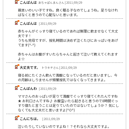
こんばんは
あちゃぱんまんさん | 2011/09/29
親思いのいい子ですね。良く眠る子なのでしょうね。足りなけれ
ばなくと思うので心配ないと思います。
こんばんは
| 2011/09/29
赤ちゃんがぐっすり寝ているのであれば無理に飲ませなくて大丈
夫です！
うちも完母ですが、授乳時間は決めず泣くたびにおっぱいをあげ
てます(^-^)
赤ちゃんはお腹がすいたらちゃんと起きて泣いて教えてくれます
よ☆
大丈夫です。
トラキチさん | 2011/09/29
寝る前にたくさん飲んで満腹になっているのだと思いますし、今
の月齢はしりませんが頻繁授乳ではなくなってきますよ。
こんばんわ
| 2011/09/29
ママさんのおっぱいが足りて満腹でぐっすり寝てくれたんですね
★ お利口さんですね♪ お腹空いたら起きると思うので8時間ぐっ
すり寝たと言うことは足りていたのではないでしょうか？ 気にし
なくても大丈夫だと思いますよ(^O^)
こんにちは。
| 2011/09/29
泣いたりしていないのですよね！？それなら大丈夫ですよ。