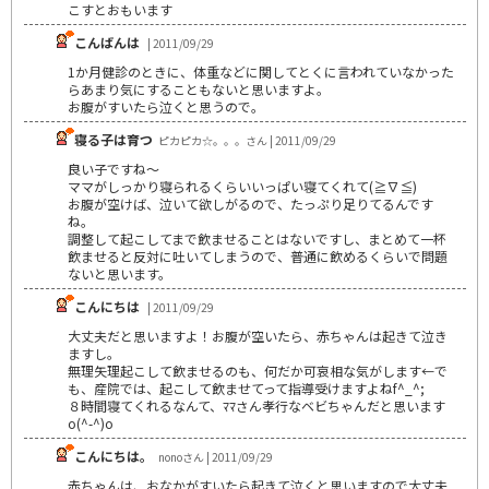
こすとおもいます
こんばんは
| 2011/09/29
1か月健診のときに、体重などに関してとくに言われていなかった
らあまり気にすることもないと思いますよ。
お腹がすいたら泣くと思うので。
寝る子は育つ
ピカピカ☆。。。さん | 2011/09/29
良い子ですね～
ママがしっかり寝られるくらいいっぱい寝てくれて(≧∇≦)
お腹が空けば、泣いて欲しがるので、たっぷり足りてるんです
ね。
調整して起こしてまで飲ませることはないですし、まとめて一杯
飲ませると反対に吐いてしまうので、普通に飲めるくらいで問題
ないと思います。
こんにちは
| 2011/09/29
大丈夫だと思いますよ！お腹が空いたら、赤ちゃんは起きて泣き
ますし。
無理矢理起こして飲ませるのも、何だか可哀相な気がします←で
も、産院では、起こして飲ませてって指導受けますよねf^_^;
８時間寝てくれるなんて、ﾏﾏさん孝行なベビちゃんだと思います
o(^-^)o
こんにちは。
nonoさん | 2011/09/29
赤ちゃんは、おなかがすいたら起きて泣くと思いますので大丈夫