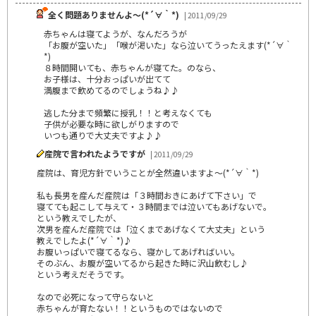
全く問題ありませんよ～(*´∀｀*)
| 2011/09/29
赤ちゃんは寝てようが、なんだろうが
「お腹が空いた」「喉が渇いた」なら泣いてうったえます(*´∀｀
*)
８時間開いても、赤ちゃんが寝てた。のなら、
お子様は、十分おっぱいが出てて
満腹まで飲めてるのでしょうね♪♪
逃した分まで頻繁に授乳！！と考えなくても
子供が必要な時に欲しがりますので
いつも通りで大丈夫ですよ♪♪
産院で言われたようですが
| 2011/09/29
産院は、育児方針でいうことが全然違いますよ～(*´∀｀*)
私も長男を産んだ産院は「３時間おきにあげて下さい」で
寝てても起こして与えて・３時間までは泣いてもあげないで。
という教えでしたが、
次男を産んだ産院では「泣くまであげなくて大丈夫」という
教えでしたよ(*´∀｀*)♪
お腹いっぱいで寝てるなら、寝かしてあげればいい。
そのぶん、お腹が空いてるから起きた時に沢山飲むし♪
という考えだそうです。
なので必死になって守らないと
赤ちゃんが育たない！！というものではないので