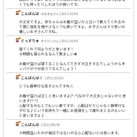
くても搾ったりしたほうが良いです。
こんばんは
はるまるさん | 2011/10/05
大丈夫ですよ。赤ちゃんはお腹が空いたら泣いて教えてくれるの
で更に授乳を増やさなくても良いですよ。お子さんはママ思いの
優しいお子さんですね。
ぐっすり★
きらりンさん | 2011/10/05
寝てくれて何よりだと思います！
８時間も寝られるなんて羨ましい★
お腹が空けば寝てることなんてできず大泣きするでしょうからオ
ッパイが十分足りてるんでしょう！
こんばんは☆
| 2011/10/02
とても親孝行な息子さんですね☆
お腹が空けば泣くと思いますよ(^-^)なので大丈夫じゃないかと思
います(^-^)
心配するのもとてもいい事ですが、心配ばかりじゃなく親孝行な
子だな♪という気持ちで一緒にお昼寝をして疲れをとるのもいい
と思いますよ♪
こんばんは
| 2011/09/30
８時間空いたのが毎日ではないのなら心配ないとは思います。