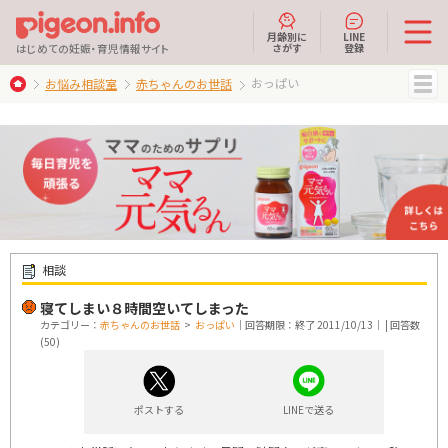
月齢別に
LINE
さがす
登録
はじめての妊娠・育児情報サイト
おっぱい
お悩み相談室
赤ちゃんのお世話
MENU
相談
寝てしまい８時間空いてしまった
カテゴリー：
赤ちゃんのお世話
>
おっぱい
｜回答期限：終了 2011/10/13｜ | 回答数
(50)
ポストする
LINEで送る