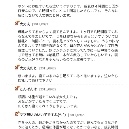
ホントにお腹すいたら泣いてぐずります。 授乳は４時間に１回が
目安なので、８時間ってことは１回逃したぐらいです。 そんなに
気にしないで大丈夫だと思います。
大丈夫
| 2011/09/30
母乳たりてるからよく寝てるんですよ。１ヶ月で八時間寝てくれ
るなんて羨ましいです。 うちは寝ながらもおっぱいすいついては
授乳と一時間ごとで，寝不足でダウンしていました。 うちの妹な
んてミルクで24時間起きなくて，母が死んだのかと心配して呼吸
確認していました。妹はムチムチに太ってたのに一日中寝てる感
じで起きてる時には哺乳瓶二本がぶ飲みしていたらしいです。寝
るのが大好きな赤ちゃんもいるので大丈夫ですよ。
大丈夫だと
| 2011/09/29
思いますよ。寝ているのなら足りていると思いますよ。泣いたら
授乳してあげて下さい
こんばんは
| 2011/09/29
順調に体重が増えていれば大丈夫です。
おなかがすいたら泣くはずです。
たくさん寝てくれてうらやましいです。
ママ想いのいい子ですね(^-^)
| 2011/09/29
赤ちゃんの月齢が分からなかったのですが、飲んでも足りなさそ
うに泣くとか、極端に体重が増えないとかでないなら、授乳時間