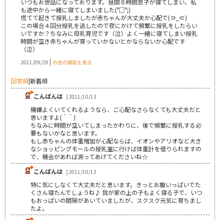
いつもお世話になっております。昼間８時間息子が寝てしまい、私
も途中から一緒に寝てしまいました(°□°;)
慌てて起きて授乳しましたが赤ちゃんが大丈夫か心配で(∋_∈)
この場合４回分授乳を逃したので夜にかけて頻繁に授乳をしたらい
いですか？ちなみに母乳育児です（泣）よく一緒に寝てしまい授乳
時間が空き赤ちゃんが育っていかないとかならないか心配です
（泣）
|
2011/09/29
の他の相談を見る
回答順
|
新着順
こんばんは
| 2011/10/13
機嫌よくいてくれるようなら、ご心配なさらなくても大丈夫だと
思いますよ(＾＾)
ちなみに時間が空いてしまったかわりに、後で頻繁に授乳する必
要もないかなと思います。
もし赤ちゃんの体重増加が心配ならば、イオンやアリオなど大き
なショッピングモールの授乳室に行けば体重計を借りられますの
で、機会があれば測ってあげてくださいね☆
こんばんは
| 2011/10/13
特に気にしなくて大丈夫だと思います。きっとお腹いっぱいでた
くさん寝たんでしょうね♪ 我が家の上の子もよく寝る子で、いつ
もおっぱいの間隔があいていましたが、スクスク元気に育ちまし
たよ。