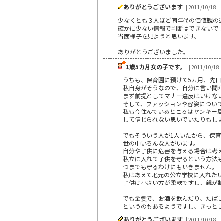
ありがとうございます
| 2011/10/18
少なくとも３人ほど同年代の価値観の
確かに少ない情報で判断はできないで
当面様子を見ようと思います。
ありがとうございました。
1歳5カ月女の子です。
| 2011/10/18
うちも、保育園に預けて5カ月、先日
私自身がそうなので、自分に言い聞
まず前提としてマナー違反はいけな
そして、ファッションや容姿につい
私も今住んでいるところはヤンキー
して信じられない思いでいたりもし
でもそういう人が1人いたから、保
世の中いろんな人がいます。
自分や子供に危害を与える場合は考
私立に入れて子供を守るという方法
つまでも守るわけにもいきません。
私はあえて地元の公立学校に入れた
子供は小さい方が柔軟ですし、親が
でも金髪で、お酒を飲んだり、たば
というのもあるようですし、きっと
ありがとうございます
| 2011/10/18