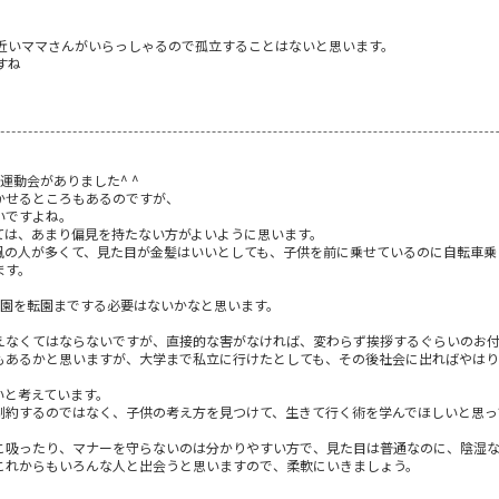
近いママさんがいらっしゃるので孤立することはないと思います。
すね
運動会がありました^ ^
かせるところもあるのですが、
いですよね。
ては、あまり偏見を持たない方がよいように思います。
風の人が多くて、見た目が金髪はいいとしても、子供を前に乗せているのに自転車乗
ます。
育園を転園までする必要はないかなと思います。
えなくてはならないですが、直接的な害がなければ、変わらず挨拶するぐらいのお
もあるかと思いますが、大学まで私立に行けたとしても、その後社会に出ればやは
いと考えています。
制約するのではなく、子供の考え方を見つけて、生きて行く術を学んでほしいと思っ
こ吸ったり、マナーを守らないのは分かりやすい方で、見た目は普通なのに、陰湿
これからもいろんな人と出会うと思いますので、柔軟にいきましょう。