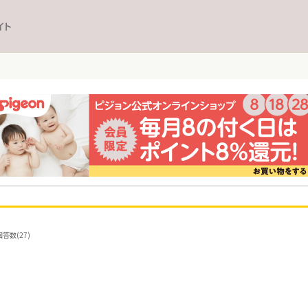
イト
答数(27)