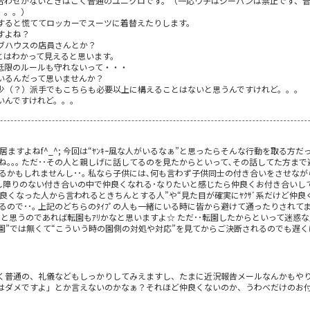
合わせがないときはごく普通のユニクロです。（一応ウチはジーパンは禁止です、
。。。）
すると慌ててロッカーでスーツに着替えたりします。
すよね？
ブハウスの店員さんとか？
とはわかって見えると思います。
低限のルールも守れないって・・・
いるんだって思いませんか？
少（？）派手でもこちらも必要以上に構えることはないと思うんですけれど。。。
いんですけれど。。。
ますよねf^_^; 今回は“ﾔﾝｷｰ風な人がいるなぁ”と思ったらそんな行動を取る方だ
｡｡｡ ただ･･その人と親しげに話してるのを見たからといって､その話してた方まで避
るかもしれませんし･･｡ 私なら子供には､何も言わず子供同士の付き合いをさせな
 差し障りのない付き合いの中で仲良くなれる･なりたいと感じたら仲良くお付き合いして頂
ど仲良くなった人から言われるときちんとする人”や“見た目が確実にﾔｸｻﾞ系だけど
ので･･｡ 上記のどちらのﾀｲﾌﾟの人も一緒にいる時に皆から避けて通ったりされてま
嫌だと思うのであれば転園もｱﾘかなと思いますよ☆ ただ･･転園したからといって迷
転園”では無くて“こういう時の園側の対処や対応”を見てからご決断されるのでも遅くは
く普通の、礼儀などもしっかりしてみえますし、たまに近況報告メールなんかもや
はダメですよ」とか言えないのかなぁ？それほど仲良くないのか、うわべだけのお