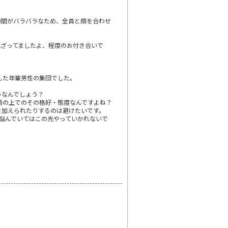
時間がバラバラなため、全員と顔を合わせ
混ざってましたよ、程度のお付き合いで
した年輩男性の集団でした。
うなんでしょう？
悟の上でのその格好・態度なんですよね？
を加えられたりするのは避けたいです。
悩んでいてはこの先やっていかれないで