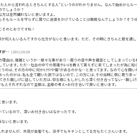
なった人から言われるときちんとする人”というのがわかりません。なんで始めからル
のでしょうか？
”な方は全然構わないと思いますよ。
もそもルールを守らずに周りに迷惑をかけていることは無視なんでしょうか？そう
にそのとおりですね！
供が何人もいるんですから仕方がないと思います。ただ、その時にきちんと筋を通し
が･･
| 2011/10/18
理由は､複雑というか･･様々な事があり･･周りの音や声を雑音としてしまっている様で
ています｡ ただ･･社会の中での常識やﾙｰﾙを教えて貰えずに来てしまったが為に知ら
のは､その方の中に何かﾄﾗｳﾏや傷?があるのかな･･と思ってます｡ なので心を開いた人
あったのかは､私も全て聞いた訳ではないので､この方には､その当時に側に寄り添っ
出てきた親しげに話していた方は､仰る様にもしかしたら深く付き合ってない･･親し
い方も人それぞれなので主様は､主様の考え+お付き合いで良いと思います｡
と思います。
いているので、深いお付き合いはなかったです。
係ないと思います。
しれませんが、外見が金髪でも、派手でもキチンとしてる方もたくさんいます。