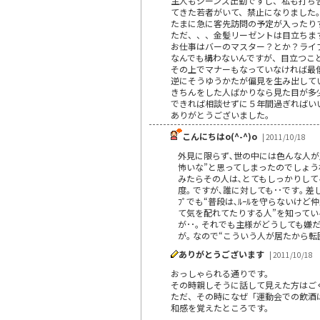
主人もジーンズ出勤ですし、私も打ち
てきた若者がいて、禁止になりました
たまに急に客先訪問の予定が入ったり
ただ、、、金髪リーゼントは目立ちま
お仕事はバーのマスター？とか？ライ
なんでも構わないんですが、目立つこ
その上でマナーもなっていなければ最
逆にそうゆうかたが偏見を生み出して
きちんをした人ばかりなら見た目が多
できれば相談せずに５年間過ぎればい
ありがとうございました。
こんにちはo(^-^)o
| 2011/10/18
外見に限らず､世の中には色んな人が居
怖いな”と思ってしまったのでしょうね
みたらその人は､とてもしっかりして
度｡ ですが､誰に対しても･･です｡
ﾌﾟでも“普段は､ﾙｰﾙを守らないけ
て気を配れてたりする人”を知っている
が･･｡ それでも主様がどうしても
が｡ なので“こういう人が居たから
ありがとうございます
| 2011/10/18
おっしゃられる通りです。
その時親しそうに話して見えた方はご
ただ、その時になぜ「運動会での飲酒
和感を覚えたところです。