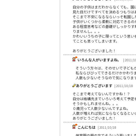
自分の子供はまだわからなくても、園
見た目だけですべてを決めるつもりは
そこまで不安になるならいっそ転園し
子供がいくつから柔軟に対応できるの
ある程度思考などの基礎がしっかりす
りませんし。。。
かわいいうちの子に限ってという思い
てことも思ってしまいます。
ありがとうございました！
いろんな人がいますよね。
| 2011/1
そういう方々は、そのせいで子ども
私ならびびってできるだけかかわりませ
人数も少ないそうなので気になりま
ありがとうございます
| 2011/10/18
そこまで考えてないんですかね！？
自分は結構先までいろいろ考えて予定
そうかもしれませんね。。。
０歳児って人数少ないんですよね。
人数が増えれば気にならなくなるとい
ありがとうございました！
こんにちは
| 2011/10/18
保育園の親の方でそういう肩いまし