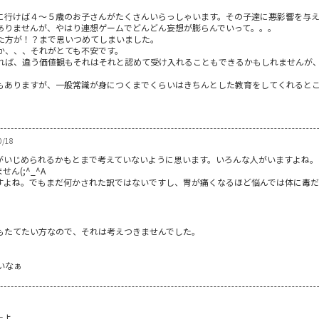
に行けば４～５歳のお子さんがたくさんいらっしゃいます。その子達に悪影響を与
ありませんが、やはり連想ゲームでどんどん妄想が膨らんでいって。。。
た方が！？まで思いつめてしまいました。
か、、、それがとても不安です。
れば、違う価値観もそれはそれと認めて受け入れることもできるかもしれませんが
もありますが、一般常識が身につくまでくらいはきちんとした教育をしてくれると
0/18
がいじめられるかもとまで考えていないように思います。いろんな人がいますよね。
ん(;^_^A
すよね。でもまだ何かされた訳ではないですし、胃が痛くなるほど悩んでは体に毒だ
もたてたい方なので、それは考えつきませんでした。
いなぁ
たよ。