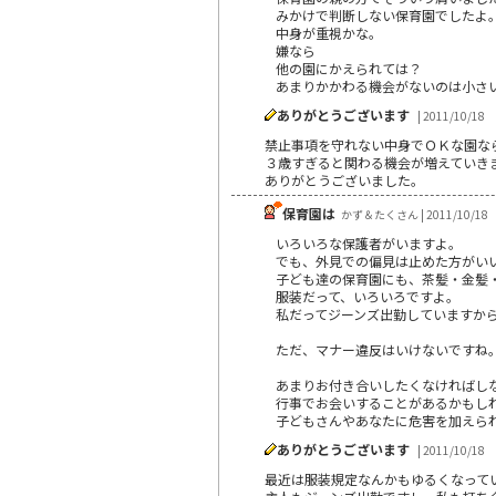
みかけで判断しない保育園でしたよ
中身が重視かな。
嫌なら
他の園にかえられては？
あまりかかわる機会がないのは小さ
ありがとうございます
| 2011/10/18
禁止事項を守れない中身でＯＫな園な
３歳すぎると関わる機会が増えていき
ありがとうございました。
保育園は
かず＆たくさん | 2011/10/18
いろいろな保護者がいますよ。
でも、外見での偏見は止めた方がい
子ども達の保育園にも、茶髪・金髪
服装だって、いろいろですよ。
私だってジーンズ出勤していますか
ただ、マナー違反はいけないですね
あまりお付き合いしたくなければし
行事でお会いすることがあるかもし
子どもさんやあなたに危害を加えら
ありがとうございます
| 2011/10/18
最近は服装規定なんかもゆるくなって