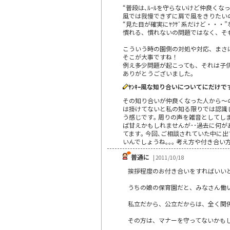
“普段は､ﾙｰﾙを守らないけど仲良く
風では我慢できずに肩で風をきりたい
“見た目が確実にﾔｸｻﾞ系だけど・・・
慣れる、慣れないの問題ではなく、そ
こういう時の園側の対処や対応、まさ
そこが大事ですね！
例え多少問題が起こっても、それは子
ありがとうございました。
ﾔﾝｷｰ風な知り合いについてにだけです
その知り合いが仲良くなった人から～の
は掛けてないと私の知る限りでは認識し
う感じです｡ 周りの声を雑音としてしまう
ば甘えかもしれませんが･･過去に何が
てます｡ 今回､ご相談されていた中に
いんでしょうね｡｡｡ 考え方や付き合
普通に
| 2011/10/18
挨拶程度のお付き合いをすればいい
うちの娘の保育園だと、みなさん働
私立だから、公立だからは、全く関
その方は、マナーを守ってないかも