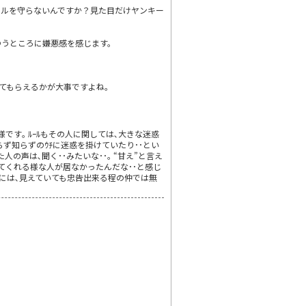
ールを守らないんですか？見た目だけヤンキー
ゆうところに嫌悪感を感じます。
てもらえるかが大事ですよね。
す｡ ﾙｰﾙもその人に関しては､大きな迷惑
ず知らずのｳﾁに迷惑を掛けていたり･･とい
の声は､聞く･･みたいな･･｡ “甘え”と言え
てくれる様な人が居なかったんだな･･と感じ
げには､見えていても忠告出来る程の仲では無