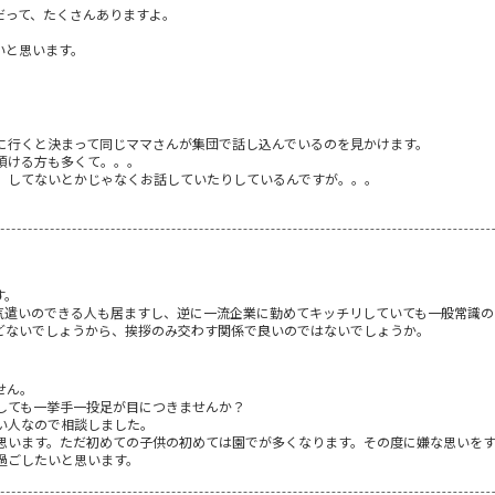
だって、たくさんありますよ。
いと思います。
に行くと決まって同じママさんが集団で話し込んでいるのを見かけます。
預ける方も多くて。。。
、してないとかじゃなくお話していたりしているんですが。。。
す。
気遣いのできる人も居ますし、逆に一流企業に勤めてキッチリしていても一般常識の
どないでしょうから、挨拶のみ交わす関係で良いのではないでしょうか。
せん。
しても一挙手一投足が目につきませんか？
い人なので相談しました。
思います。ただ初めての子供の初めては園でが多くなります。その度に嫌な思いを
過ごしたいと思います。