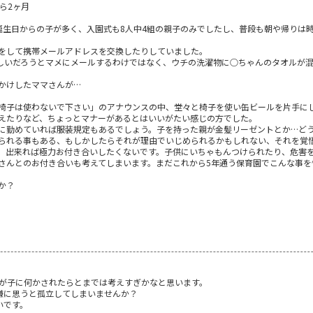
ら2ヶ月
誕生日からの子が多く、入園式も8人中4組の親子のみでしたし、普段も朝や帰りは
をして携帯メールアドレスを交換したりしていました。
しいだろうとマメにメールするわけではなく、ウチの洗濯物に○ちゃんのタオルが
かけしたママさんが…
椅子は使わないで下さい」のアナウンスの中、堂々と椅子を使い缶ビールを片手に
えたりなど、ちょっとマナーがあるとはいいがたい感じの方でした。
に勤めていれば服装規定もあるでしょう。子を持った親が金髪リーゼントとか…ど
られる事もある、もしかしたらそれが理由でいじめられるかもしれない、それを覚
、出来れば極力お付き合いしたくないです。子供にいちゃもんつけられたり、危害
さんとのお付き合いも考えてしまいます。まだこれから5年通う保育園でこんな事を
か？
我が子に何かされたらとまでは考えすぎかなと思います。
嫌に思うと孤立してしまいませんか？
いです。