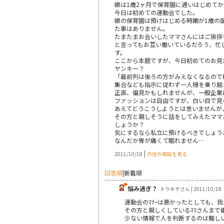
娘は1歳2ヶ月で保育園に通いはじめてか
今日は初めての運動会でした。
娘の保育園は預けはじめる時期が1歳の
た事はありません。
たまたまお会いしたママさんにはご挨拶
と言ってもお互い働いているだろう、忙
す。
ここから本題ですが、今日初めてのお見
ヤンキー？
「最前列は後ろの方がみえなくなるので
集合なども指示に従わず一人柵を乗り越
正直、偏見かもしれませんが、一般企業
ファッションは自由ですが、白い目で見
あえてどうこうしようとは思いませんが
その方と親しそうに話をしてみえたママ
しょうか？
気にするなら私立に預けるべきでしょう
なんだか胃が痛くて眠れません…
|
2011/10/18
の他の相談を見る
回答順
|
新着順
悩み過ぎ？
トラキチさん | 2011/10/18
運動会のﾏﾅｰは悪かったとしても、
その方と親しくしているﾏﾏさんまで
少ない情報で人を判断するのは難し