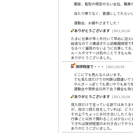
服装、髪型の規定のない会社、職業
当たり障りなく、普通にしてたらい
運動会、お疲れさまでした！
ありがとうございます
| 2011/10/18
たまに仕事が早く片付いて早めに迎え
田舎なので３歳過ぎたら幼稚園感覚で
なるべく偏見のないように仕事してる
ルールやマナーは別のことですもんね
ありがとうございました。
挨拶程度で・・・
| 2011/10/18
どこにでも色んな人はいます。
でも見た目だけでの判断は間違いで
やんきーっぽくても思いやりもあり
運動会や発表会以外で会う機会も殆
ありがとうございます
| 2011/10/18
見た目だけで言っている訳ではありま
が、目立つ見た目をしていれば、どう
その上でちょっとお付き合いしたくな
行事ごと以外で関わることは少ないと
できれば挨拶程度のお付き合いでやり
ありがとうございました。