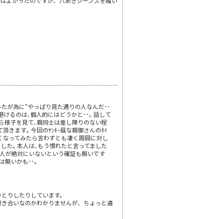
昔はよかったのですが、穴あきジーンズを履い
ったが為に“やっぱり見た通りの人なんだ･･
けるのは､個人的にはどうかと･･｡ 話して
がら様子を見て､親同士は差し障りのない程
きます｡ 今回のﾔﾝｷｰ風な親御さんのﾀｲ
仲良くなってみたら言わずとも凄く周囲に対し
した｡ 本人は､もう慣れたと言ってました
惑な人が絶対にいないという確証も無いです
無いかも･･｡
りとりしたりしています。
付き合いなのかわかりませんが、ちょっと違