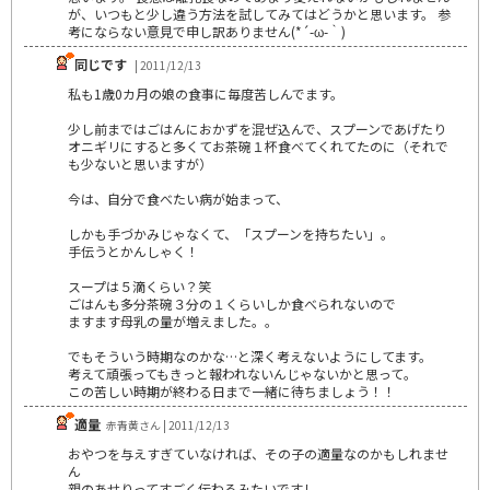
が、いつもと少し違う方法を試してみてはどうかと思います。 参
考にならない意見で申し訳ありません(*´-ω-｀)
同じです
| 2011/12/13
私も1歳0カ月の娘の食事に毎度苦しんでます。
少し前まではごはんにおかずを混ぜ込んで、スプーンであげたり
オニギリにすると多くてお茶碗１杯食べてくれてたのに（それで
も少ないと思いますが）
今は、自分で食べたい病が始まって、
しかも手づかみじゃなくて、「スプーンを持ちたい」。
手伝うとかんしゃく！
スープは５滴くらい？笑
ごはんも多分茶碗３分の１くらいしか食べられないので
ますます母乳の量が増えました。。
でもそういう時期なのかな…と深く考えないようにしてます。
考えて頑張ってもきっと報われないんじゃないかと思って。
この苦しい時期が終わる日まで一緒に待ちましょう！！
適量
赤青黄さん | 2011/12/13
おやつを与えすぎていなければ、その子の適量なのかもしれませ
ん
親のあせりってすごく伝わるみたいですし