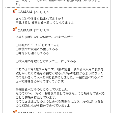
た。
こんばんは
| 2011/11/29
おっぱいやミルク飲まれてますか？
卒乳すると 食事も食べるようになりますよ
こんばんは
| 2011/11/29
あまり参考にならないかもしれませんが…
○市販のﾍﾞﾋﾞｰﾌｰﾄﾞをあげてみる
○家族やお友達と外食してみる
○味を少し濃くしてみる
○大人用のを取り分けたメニューにしてみる
うちの子は今1歳３ヶ月です。1歳の誕生日頃から大人用の食事を
欲しがったりご飯もお粥など軟らかいものを嫌がるようになった
ので思いきって大人と同じ食事にしました。一緒に食べれるメニ
ューで薄味を心がけて作っています。
手掴み食べは今のところしていません。
なのでｽﾌﾟｰﾝ、ﾌｫｰｸ、お碗を用意して好きなように触らせて食べる
ことに興味を持たせています。
今ではおままごとのように食べる真似をしたり、ﾌｫｰｸに刺さるも
のは補助しながら自分で食べていますよ
こんばんは！