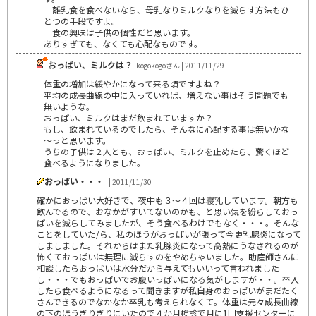
離乳食を食べないなら、母乳なりミルクなりを減らす方法もひ
とつの手段ですよ。
食の興味は子供の個性だと思います。
ありすぎても、なくても心配なものです。
おっぱい、ミルクは？
kogokogoさん | 2011/11/29
体重の増加は緩やかになって来る頃ですよね？
平均の成長曲線の中に入っていれば、増えない事はそう問題でも
無いような。
おっぱい、ミルクはまだ飲まれていますか？
もし、飲まれているのでしたら、そんなに心配する事は無いかな
～っと思います。
うちの子供は２人とも、おっぱい、ミルクを止めたら、驚くほど
食べるようになりました。
おっぱい・・・
| 2011/11/30
確かにおっぱい大好きで、夜中も３～４回は寝乳しています。朝方も
飲んでるので、おなかがすいてないのかも、と思い気を紛らしておっ
ぱいを減らしてみましたが、そう食べるわけでもなく・・・。そんな
ことをしていた/ら、私のほうがおっぱいが張って今更乳腺炎になって
しましました。それからはまた乳腺炎になって高熱にうなされるのが
怖くておっぱいは無理に減らすのをやめちゃいました。助産師さんに
相談したらおっぱいは水分だから与えてもいいって言われました
し・・・でもおっぱいでお腹いっぱいになる気がしますが・・。卒入
したら食べるようになるって聞きますが私自身のおっぱいがまだたく
さんできるのでなかなか卒乳も考えられなくて。体重は元々成長曲線
の下のほうぎりぎりにいたので４か月検診で月に1回支援センターに