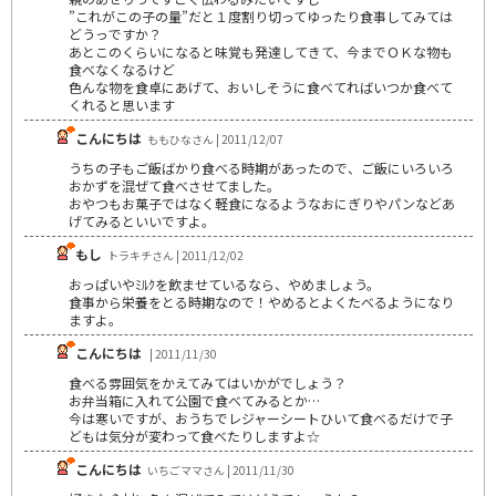
”これがこの子の量”だと１度割り切ってゆったり食事してみては
どうっですか？
あとこのくらいになると味覚も発達してきて、今までＯＫな物も
食べなくなるけど
色んな物を食卓にあげて、おいしそうに食べてればいつか食べて
くれると思います
こんにちは
ももひなさん | 2011/12/07
うちの子もご飯ばかり食べる時期があったので、ご飯にいろいろ
おかずを混ぜて食べさせてました。
おやつもお菓子ではなく軽食になるようなおにぎりやパンなどあ
げてみるといいですよ。
もし
トラキチさん | 2011/12/02
おっぱいやﾐﾙｸを飲ませているなら、やめましょう。
食事から栄養をとる時期なので！やめるとよくたべるようになり
ますよ。
こんにちは
| 2011/11/30
食べる雰囲気をかえてみてはいかがでしょう？
お弁当箱に入れて公園で食べてみるとか…
今は寒いですが、おうちでレジャーシートひいて食べるだけで子
どもは気分が変わって食べたりしますよ☆
こんにちは
いちごママさん | 2011/11/30