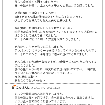
うちも食が細くて困ってました^^;
食への欲求が低く、主さんのお子さんと似たような感じでした。
体重に関しては全くでしょうか？
1歳すぎると体重の伸びはゆるやかになると思います。
少しずつでも増えてたら大丈夫だと思います。
離乳食は、私は時々レトルトを使用しました。
味がまた違った感じになるのか･･･レトルトのケチャップ系のもの
はかろうじて好んで食べてました。
で、その中に細かく切った野菜を入れたりしました。
それから、キャラ物でも工夫しました。
アンパンマンのパンケーキを焼けるフライパンをもらったのです
が、それでパンケーキを作ると喜んで食べてくれてました。
そんな息子も今3歳半なのですが、2歳後半ごろから急に食べるよ
うになりました。
食べる量はムラがあり、相変わらず食が細いのですが、一時に比
べていろいろ食べれるようになってきました。
まだ1歳との事･･･
焦らなくてもいいかも･･･
こんばんは
みこちんさん | 2011/11/29
ミルクや母乳の飲みはどうでしょうか。
うちの娘１歳４ヶ月ですが、食べる日と食べない日ありますよ。
いつか食べるであろうと思ってはいます。
上二人もそうでしたが、月齢があがれば食べるようになりまし