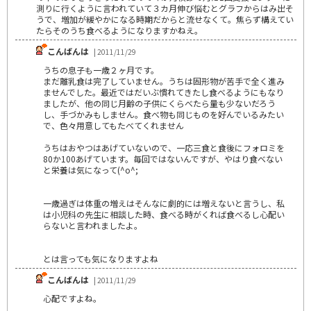
測りに行くように言われていて３カ月伸び悩むとグラフからはみ出そ
うで、増加が緩やかになる時期だからと流せなくて。焦らず構えてい
たらそのうち食べるようになりますかねえ。
こんばんは
| 2011/11/29
うちの息子も一歳２ヶ月です。
まだ離乳食は完了していません。うちは固形物が苦手で全く進み
ませんでした。最近ではだいぶ慣れてきたし食べるようにもなり
ましたが、他の同じ月齢の子供にくらべたら量も少ないだろう
し、手づかみもしません。食べ物も同じものを好んでいるみたい
で、色々用意してもたべてくれません
うちはおやつはあげていないので、一応三食と食後にフォロミを
80か100あげています。毎回ではないんですが、やはり食べない
と栄養は気になって(^o^;
一歳過ぎは体重の増えはそんなに劇的には増えないと言うし、私
は小児科の先生に相談した時、食べる時がくれば食べるし心配い
らないと言われましたよ。
とは言っても気になりますよね
こんばんは
| 2011/11/29
心配ですよね。