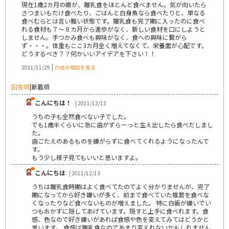
現在1歳2カ月の娘が、離乳食をほとんど食べません。気が向いたら
さつまいもだけ食べたり、ごはんと白身魚なら食べたりと、単なる
食べむらとは言い難い状態です。離乳食も完了期に入ったのに食べ
れる食材も７～８カ月から進歩がなく、新しい食材を口にしようと
しません。手つかみ食べも興味がなく、食への興味に繋がら
ず・・・。体重もここ3カ月全く増えてなくて、栄養面が心配です。
どうするべき？？何かいいアイデアを下さい！！
|
2011/11/29
の他の相談を見る
回答順
|
新着順
こんにちは！
| 2011/12/13
うちの子も全然食べない子でした。
でも1歳半くらいに急に歯がずらーっと生え出したら食べだしまし
た。
歯ごたえのあるものを嫌がらずに食べてくれるようになったんで
す。
もう少し様子見てもいいと思いますよ。
こんにちは
| 2011/12/13
うちは離乳食時期はよく食べてたのでよく分かりませんが、完了
期になってから好き嫌いが多く、前まで食べていた椎茸を食べな
くなったりなど食べないものが増えました。 特に白飯が嫌いでい
つもおかずに隠してあげています。隠すと上手に食べれます。食
感、色なので好き嫌いがあれば食感や色を変えてみてはどうかと
思います。 食感は離乳食なのであまり変えれないかもしれません