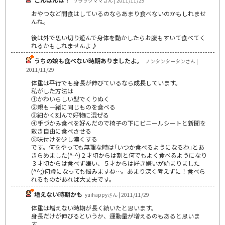
リラックママさん | 2011/11/29
おやつなど間食はしているのならあまり食べないのかもしれませ
んね。
後は外で思い切り遊んで身体を動かしたらお腹もすいて食べてく
れるかもしれませんよ♪
うちの娘も食べない時期ありましたよ。
ノンタンタータンさん |
2011/11/29
体重は平行でも身長が伸びているなら成長しています。
私がした方法は
①かわいらしい型でくりぬく
②親も一緒に同じものを食べる
③細かく刻んで好物に混ぜる
④手づかみ食べを好んだので椅子の下にビニールシートと新聞を
敷き自由に食べさせる
⑤味付けを少し濃くする
です。何をやっても無理な時は｢いつか食べるようになるわ｣とあ
きらめました(^-^)２才頃からは割と何でもよく食べるようになり
３才頃からは食べず嫌い、５才からは好き嫌いが始まりました
(^^;)何歳になっても悩みますね…。あまり深く考えずに！食べら
れるものがあれば大丈夫です。
増えない時期かも
yuihappyさん | 2011/11/29
体重は増えない時期が長く続いたと思います。
身長だけが伸びるというか、運動量が増えるのもあると思いま
す。