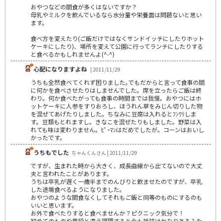
おやつなどの間食が多くはないですか？
母乳やミルクを飲んでいるなら水分量や栄養面は問題ないと思い
ます。
食べ方を変えたり(ご飯だけではなくサンドイッチにしたりホット
ケーキにしたり)、場所を変えて公園に行ってランチにしたりする
と食べるかもしれませんよ(^-^)
心配になりますよね
| 2011/11/29
うちも全然食べてくれず困りました｡でもだからと言って食事の間
に何かを食べさせたりはしませんでした。席を立ったらご飯は終
わり。何か食べたがっても食事の時間までは我慢。おやつにはホ
ットケーキに人参をすりおろし、ほうれん草をみじん切りした物
を混ぜてあげたりしました。ちなみに豆腐は入れるとﾌﾝﾜﾘしま
す。豆類もとれますし。きなこを混ぜたりもしました。野菜は入
れても味は変わりません。ﾋﾟｰﾏﾝはだめでしたが。コーンはおいし
かったです。
うちもでした
ちゃんくんさん | 2011/11/29
ですが、生まれた時から大きく、成長曲線から出てないので大丈
夫と言われたことがあります。
うちは卒乳が遅く一歳半までのんびりと飲ませたのですが、卒乳
した途端食べるようになりました。
おやつのような間食なくしてそれもご飯と同等のものにするのも
いいと思います。
お外で食べたりすると食べませんか？ピクニック気分で！
初めてのものや普段と違う調理すると今も抵抗はかなりあるみた