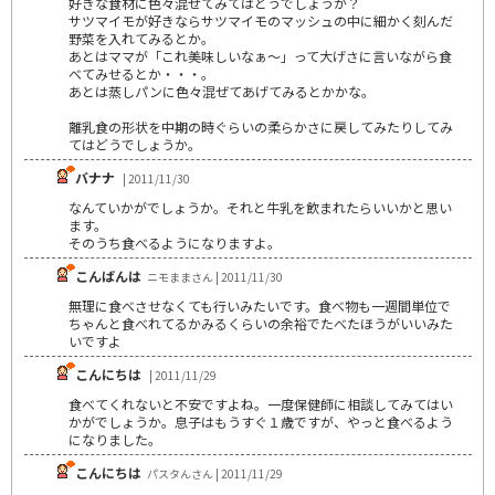
好きな食材に色々混ぜてみてはどうでしょうか？
サツマイモが好きならサツマイモのマッシュの中に細かく刻んだ
野菜を入れてみるとか。
あとはママが「これ美味しいなぁ～」って大げさに言いながら食
べてみせるとか・・・。
あとは蒸しパンに色々混ぜてあげてみるとかかな。
離乳食の形状を中期の時ぐらいの柔らかさに戻してみたりしてみ
てはどうでしょうか。
バナナ
| 2011/11/30
なんていかがでしょうか。それと牛乳を飲まれたらいいかと思い
ます。
そのうち食べるようになりますよ。
こんばんは
ニモままさん | 2011/11/30
無理に食べさせなくても行いみたいです。食べ物も一週間単位で
ちゃんと食べれてるかみるくらいの余裕でたべたほうがいいみた
いですよ
こんにちは
| 2011/11/29
食べてくれないと不安ですよね。一度保健師に相談してみてはい
かがでしょうか。息子はもうすぐ１歳ですが、やっと食べるよう
になりました。
こんにちは
パスタんさん | 2011/11/29