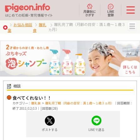
月齢別に
LINE
さがす
登録
はじめての妊娠・育児情報サイト
離乳完了期（月齢の目安：満１歳～１歳３
お悩み相談
離乳
ヵ月）
室
食
MENU
相談
食べてくれない！！
カテゴリー：
離乳食
>
離乳完了期（月齢の目安：満１歳～１歳３ヵ月）
｜回答期限：
終了 2011/12/13｜ | 回答数(28)
ポストする
LINEで送る