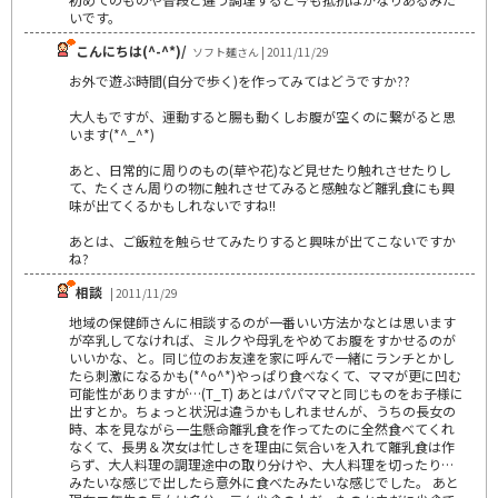
いです。
こんにちは(^-^*)/
ソフト麺さん | 2011/11/29
お外で遊ぶ時間(自分で歩く)を作ってみてはどうですか??
大人もですが、運動すると腸も動くしお腹が空くのに繋がると思
います(*^_^*)
あと、日常的に周りのもの(草や花)など見せたり触れさせたりし
て、たくさん周りの物に触れさせてみると感触など離乳食にも興
味が出てくるかもしれないですね!!
あとは、ご飯粒を触らせてみたりすると興味が出てこないですか
ね?
相談
| 2011/11/29
地域の保健師さんに相談するのが一番いい方法かなとは思います
が卒乳してなければ、ミルクや母乳をやめてお腹をすかせるのが
いいかな、と。同じ位のお友達を家に呼んで一緒にランチとかし
たら刺激になるかも(*^o^*)やっぱり食べなくて、ママが更に凹む
可能性がありますが…(T_T) あとはパパママと同じものをお子様に
出すとか。ちょっと状況は違うかもしれませんが、うちの長女の
時、本を見ながら一生懸命離乳食を作ってたのに全然食べてくれ
なくて、長男＆次女は忙しさを理由に気合いを入れて離乳食は作
らず、大人料理の調理途中の取り分けや、大人料理を切ったり…
みたいな感じで出したら意外に食べたみたいな感じでした。 あと