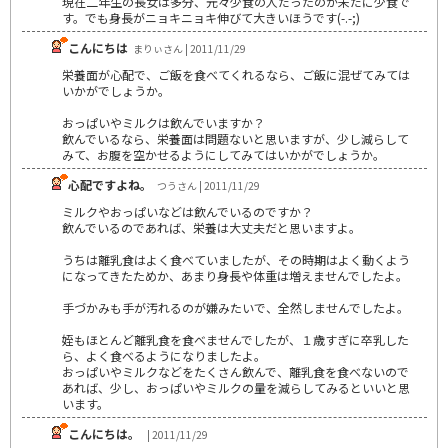
現在二年生の長女は多分、元々少食の人だったのか未だに少食で
す。でも身長がニョキニョキ伸びて大きいほうです(-.-;)
こんにちは
まりぃさん | 2011/11/29
栄養面が心配で、ご飯を食べてくれるなら、ご飯に混ぜてみては
いかがでしょうか。
おっぱいやミルクは飲んでいますか？
飲んでいるなら、栄養面は問題ないと思いますが、少し減らして
みて、お腹を空かせるようにしてみてはいかがでしょうか。
心配ですよね。
つうさん | 2011/11/29
ミルクやおっぱいなどは飲んでいるのですか？
飲んでいるのであれば、栄養は大丈夫だと思いますよ。
うちは離乳食はよく食べていましたが、その時期はよく動くよう
になってきたためか、あまり身長や体重は増えませんでしたよ。
手づかみも手が汚れるのが嫌みたいで、全然しませんでしたよ。
姪もほとんど離乳食を食べませんでしたが、１歳すぎに卒乳した
ら、よく食べるようになりましたよ。
おっぱいやミルクなどをたくさん飲んで、離乳食を食べないので
あれば、少し、おっぱいやミルクの量を減らしてみるといいと思
います。
こんにちは。
| 2011/11/29