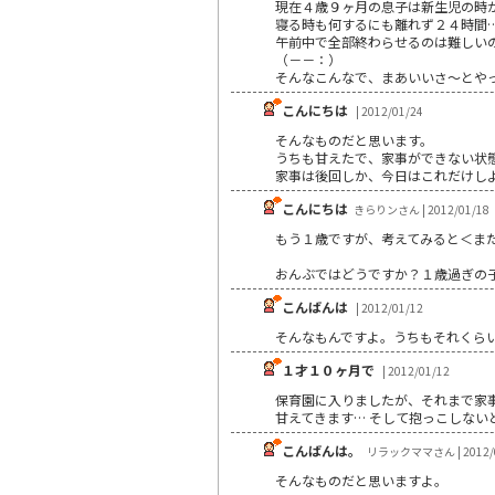
現在４歳９ヶ月の息子は新生児の時
寝る時も何するにも離れず２４時間
午前中で全部終わらせるのは難しい
（－－：）
そんなこんなで、まあいいさ～とや
こんにちは
| 2012/01/24
そんなものだと思います。
うちも甘えたで、家事ができない状
家事は後回しか、今日はこれだけし
こんにちは
きらりンさん | 2012/01/18
もう１歳ですが、考えてみると＜ま
おんぶではどうですか？１歳過ぎの
こんばんは
| 2012/01/12
そんなもんですよ。うちもそれくら
１才１０ヶ月で
| 2012/01/12
保育園に入りましたが、それまで家
甘えてきます… そして抱っこしないと
こんばんは。
リラックママさん | 2012/0
そんなものだと思いますよ。