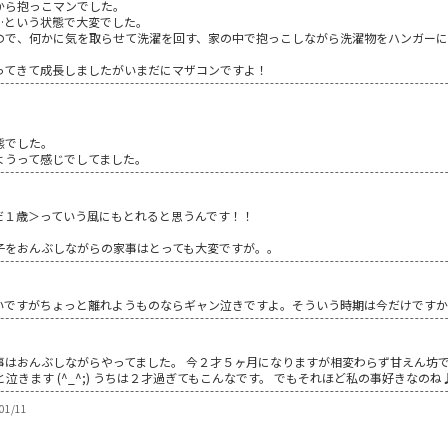
から抱っこマンでした。
…という状態で大変でした。
ので、何かに気を取らせて洗濯を回す、家の中で抱っこしながら洗濯物をハンガー
ってきて成長しましたがいまだにマザコンですよ！
態でした。
ようって感じでしてました。
だ１歳＞っていう風にもとれると思うんです！！
子をおんぶしながらの家事はとっても大変ですが。。
いですがちょっと離れようものならギャン泣きですよ。そういう時期は今だけです
事はおんぶしながらやってました。 今２才５ヶ月になりますが相変わらず甘えん坊
泣きます (^_^;) うちは２才過ぎてもこんなです。 でもそれほど私の事好きなの
1/11