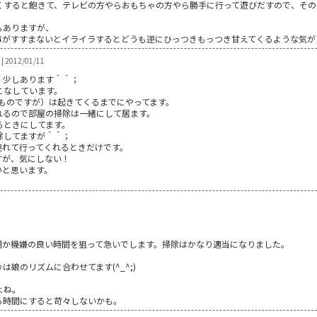
くすると飽きて、テレビの方やらおもちゃの方やら勝手に行って遊びだすので、その
もありますが、
事がすすまないとイライラするとどうも逆にひっつきもっつき甘えてくるような気が
2012/01/11
、少しあります＾＾；
こなしています。
のものですが）は起きてくるまでにやってます。
れるので部屋の掃除は一緒にして居ます。
るときにしてます。
除してますが＾＾；
連れて行ってくれるときだけです。
すが、気にしない！
いと思います。
朝か機嫌の良い時間を狙って急いでします。掃除はかなり適当になりました。
娘のリズムに合わせてます(^_^;)
よね。
る時間にすると苛々しないかも。