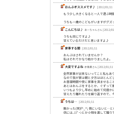
おんぶオススメです♪
| 2012/01/11
もう少し大きくなると一人で遊ぶ時間
うちも一歳のこどもがいますがグズ
こんにちは♪
あーちゃんさん | 2012/01
うちも同じですよ♪
甘えているだけだと思いますよ♪
家事する間
| 2012/01/11
おんぶはされていませんか？
私はそれでかなり助かりましたよ。
大変ですよね
赤青黄さん | 2012/01/11
全然家事が出来ないってこと私もあ
なので我が家は朝と夕方はほとんど
お昼寝時間や夜に家事を済ませるこ
あとはおんぶをするとか、ぐずって
いつもより少し早めに始めて何度か
甘えたり離れたりを繰り返すので、
うちは…
| 2012/01/11
無かった(笑)f^_^; 側にいないと
供には､ｽﾌﾟｰﾝとか小物を渡して隣り