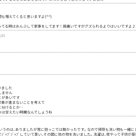
も増えてくると思いますよ(^^)
ってる時はおんぶして家事をしてます！肩痛いですがグズられるよりはいいですよ♪
/11
りました
しません
とが多いです
家事が進まないことを考えて
に分けるとか…
今は甘えたい時期なんでしょうね
…というのは､ありましたが常に抱っこでは無かったです｡ なので掃除も洗い物も一緒にし
でｼﾞｬﾌﾞｼﾞｬﾌﾞしていて貰い､その間に他の物を洗いました｡ 洗濯は､夜やって子供