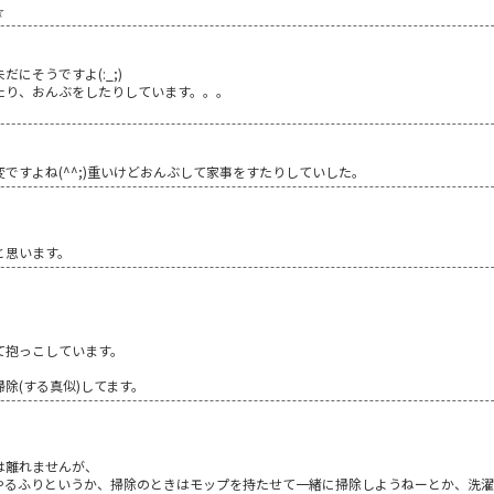
☆
にそうですよ(:_;)
たり、おんぶをしたりしています。。。
ですよね(^^;)重いけどおんぶして家事をすたりしていした。
と思います。
て抱っこしています。
除(する真似)してます。
は離れませんが、
やるふりというか、掃除のときはモップを持たせて一緒に掃除しようねーとか、洗