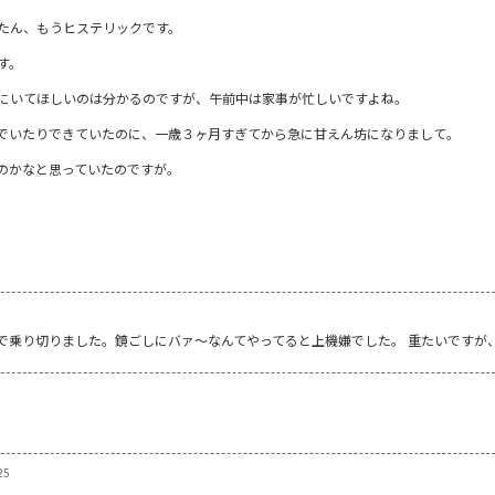
たん、もうヒステリックです。
す。
にいてほしいのは分かるのですが、午前中は家事が忙しいですよね。
でいたりできていたのに、一歳３ヶ月すぎてから急に甘えん坊になりまして。
のかなと思っていたのですが。
ぶで乗り切りました。鏡ごしにバァ～なんてやってると上機嫌でした。 重たいですが
25