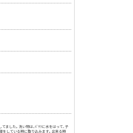
てました｡ 洗い物は､ﾊﾞｹﾂに水をはって､子
が昼寝をしている時に取り込みます｡ 出来る時