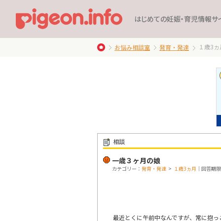
はじめての妊娠・育児情報サ
１歳3ヵ
お悩み相談室
発育・発達
相談
一歳３ヶ月の娘
カテゴリー：
発育・発達
>
１歳3ヵ月
｜回答期限：終
最近とくに午前中なんですが、常に抱っ