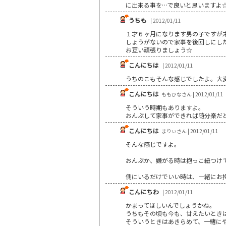
に出来る事を…で良いと思いますよ
うちも
| 2012/01/11
１才６ヶ月になります男の子ですが未だ
しょうがないので家事を後回しにし
お互い頑張りましょう☆
こんにちは
| 2012/01/11
うちのこもそんな感じでしたよ。大変
こんにちは
ももひなさん | 2012/01/11
そういう時期もありますよ。
おんぶして家事ができれば随分楽だ
こんにちは
まりぃさん | 2012/01/11
そんな感じですよ。
おんぶか、嫌がる時は抱っこ紐つけ
側にいるだけでいい時は、一緒にお掃
こんにちわ
| 2012/01/11
かまってほしいんでしょうかね。
うちもその頃も今も、甘えたいとき
そういうときはあきらめて、一緒に