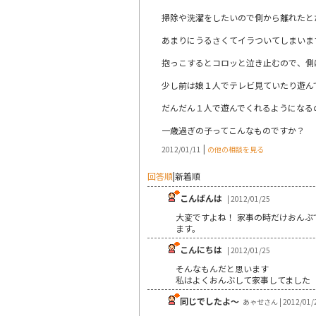
掃除や洗濯をしたいので側から離れたと
あまりにうるさくてイラついてしまいま
抱っこするとコロッと泣き止むので、側
少し前は娘１人でテレビ見ていたり遊ん
だんだん１人で遊んでくれるようになる
一歳過ぎの子ってこんなものですか？
|
2012/01/11
の他の相談を見る
回答順
|
新着順
こんばんは
| 2012/01/25
大変ですよね！ 家事の時だけおん
ます。
こんにちは
| 2012/01/25
そんなもんだと思います
私はよくおんぶして家事してました
同じでしたよ～
あゃせさん | 2012/01/