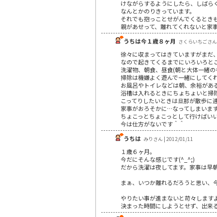
けながらするようにしたら、しばら
なんとかのりきっています。
それでも抱っことせがんでくるとき
親があせって、離れてくれないと家
うちは今１歳８ヶ月
さくらいちごさん | 
徐々に収まってはきていますがまだ
なので起きてくるまでにいろいろと
洗濯物、朝食、昼食(朝と大体一緒
掃除は機嫌よく遊んで一緒にしてく
お風呂やトイレなどは朝、余裕があ
浴槽は入れるときにちょちょいと掃
こってりしたいときは旦那が散歩に
家事がおろそかに…なってしまいま
ちょこっとちょこっとして行けばい
今は仕方がないです＾＾
うちは
みりさん | 2012/01/11
１歳６ヶ月。
今だにそんな感じです(^_^;)
だから洗濯は夜してます。家事は早
まぁ、いつか離れるだろうと思い、今は
やりたい事が進まないと苛々します
決まった時間にしようとせず、出来