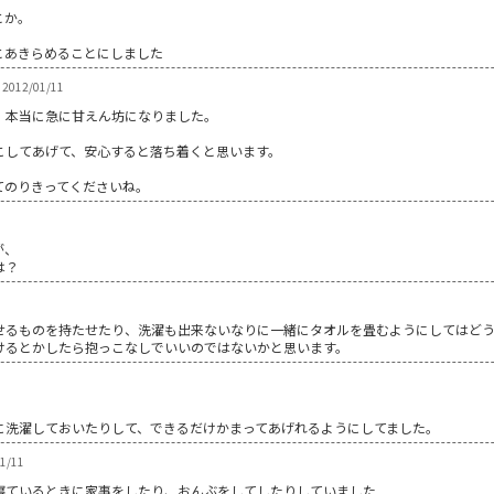
とか。
とあきらめることにしました
2012/01/11
、本当に急に甘えん坊になりました。
こしてあげて、安心すると落ち着くと思います。
てのりきってくださいね。
が、
は？
せるものを持たせたり、洗濯も出来ないなりに一緒にタオルを畳むようにしてはど
けるとかしたら抱っこなしでいいのではないかと思います。
に洗濯しておいたりして、できるだけかまってあげれるようにしてました。
01/11
寝ているときに家事をしたり、おんぶをしてしたりしていました