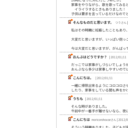
家事をやりながら、歌を歌ってみる
イライラするときもありました！
子供は要求を言っているだけなので
そんなものだと思います。
つうさん | 
私はその時期に妊娠したこともあり
大変だと思いますが、いっぱい抱っ
今は大変だと思いますが、がんばっ
おんぶはどうですか？
| 2012/01/11
だっこでは家事がしづらいでしょう
おんぶなら多少は家事しやすいので
こんにちは。
| 2012/01/11
一緒に掃除出来るようにコロコロさ
したり、家事をしている間も声をか
うちも
| 2012/01/11
そんな時がありました。
午前中が一番手が離せないなら、夜
こんにちは
moricorohouseさん | 2012/
そういう時期ありました。子どもが