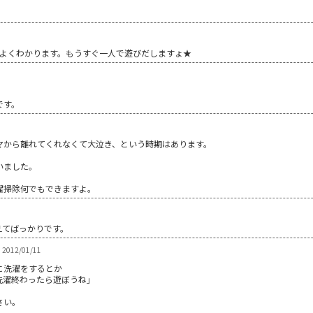
ラもよくわかります。もうすぐ一人で遊びだしますょ★
です。
マから離れてくれなくて大泣き、という時期はあります。
いました。
濯掃除何でもできますよ。
えてばっかりです。
 2012/01/11
に洗濯をするとか
洗濯終わったら遊ぼうね」
さい。