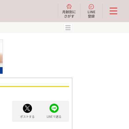
月齢別に
LINE
さがす
登録
MENU
ポストする
LINEで送る