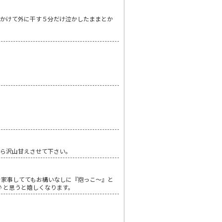
にかけて外に干す５分だけ泣かしたままとか
から沢山甘えさせて下さい。
で家事しててもお構いなしに『抱っこ～』と
ね♪と思うと嬉しくなります。