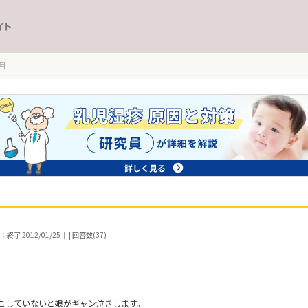
イト
月
了 2012/01/25｜ | 回答数(37)
こしていないと娘がギャン泣きします。