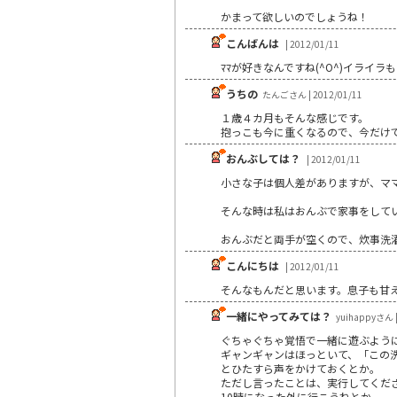
かまって欲しいのでしょうね！
こんばんは
| 2012/01/11
ﾏﾏが好きなんですね(^O^)イライ
うちの
たんごさん | 2012/01/11
１歳４カ月もそんな感じです。
抱っこも今に重くなるので、今だけ
おんぶしては？
| 2012/01/11
小さな子は個人差がありますが、マ
そんな時は私はおんぶで家事をして
おんぶだと両手が空くので、炊事洗
こんにちは
| 2012/01/11
そんなもんだと思います。息子も甘
一緒にやってみては？
yuihappyさん |
ぐちゃぐちゃ覚悟で一緒に遊ぶよう
ギャンギャンはほっといて、「この
とひたすら声をかけておくとか。
ただし言ったことは、実行してくだ
10時になった外に行こうねとか。