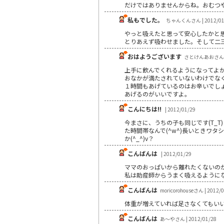
だけではありませんからね。おむつ
私もでした。
ちゃんくんさん | 2012/01
やっと吸えたと思って安心したかと
とりあえず吸わせました。そして二
おはようございます
さとけんあおさん | 
上手に飲んでくれるようになってよ
おなかが満たされていないわけでな
１時間もあげているのはお辛いでし
あげるのがいいですよ。
こんにちは!!
| 2012/01/29
今まさに、うちの子も同じです(T_
た時間帯なんで(^w^)長いときワタ
か(^_^)v？
こんばんは
| 2012/01/29
ママのおっぱいから離れたくないの
私は助産師からうまく吸えるように
こんばんは
moricorohouseさん | 2012/
体重が増えていれば足さなくてもい
こんばんは
あ～やさん | 2012/01/28