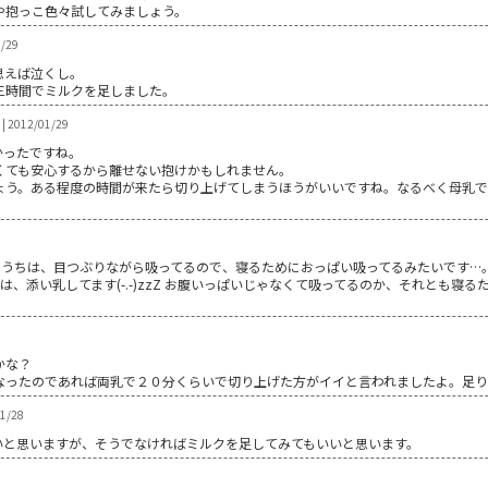
や抱っこ色々試してみましょう。
/29
思えば泣くし。
三時間でミルクを足しました。
2012/01/29
かったですね。
くても安心するから離せない抱けかもしれません。
ょう。ある程度の時間が来たら切り上げてしまうほうがいいですね。なるべく母乳
T) うちは、目つぶりながら吸ってるので、寝るためにおっぱい吸ってるみたいです…
シは、添い乳してます(-.-)zzZ お腹いっぱいじゃなくて吸ってるのか、それとも
かな？
なったのであれば両乳で２０分くらいで切り上げた方がイイと言われましたよ。足
01/28
いと思いますが、そうでなければミルクを足してみてもいいと思います。