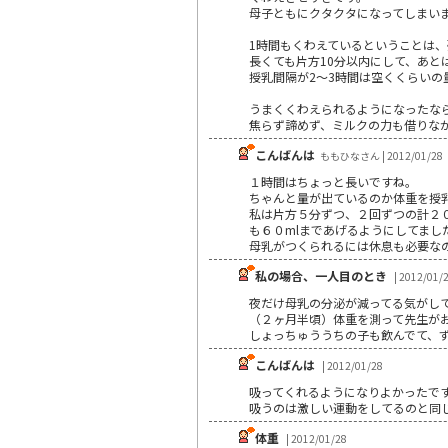
母子ともにクタクタになってしまい
1時間もくわえているということは
長くても片方10分以内にして、あと
授乳間隔が2～3時間は空くくらいの
うまくくわえられるようになったな
焦らず諦めず、ミルクの力も借りな
こんばんは
ももひなさん | 2012/01/28
１時間はちょっと長いですね。
ちゃんと量が出ているのか体重を授
私は片方５分ずつ、２回ずつの計２
も６０mlまであげるようにしてまし
母乳がつくられるには休息も必要な
私の場合、一人目のとき
| 2012/01/
夜だけ母乳の分泌が減ってる気がし
（２ヶ月半頃）体重を測って先生が
しょっちゅううちの子も飲んでて、
こんばんは
| 2012/01/28
吸ってくれるようになりよかったで
吸うのは激しい運動をしてるのと同
体重
| 2012/01/28