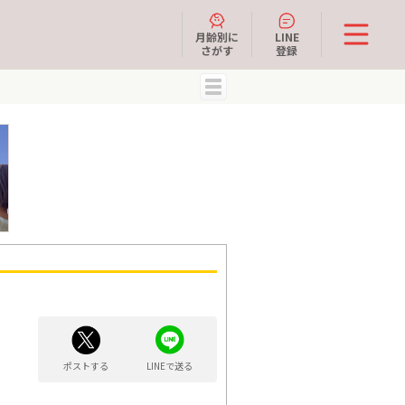
月齢別に
LINE
さがす
登録
MENU
ポストする
LINEで送る