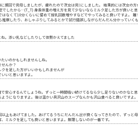
時に瀕回で完母しましたが、疲れたので次女は完ﾐにしました。 結果的には次女の
定でしたから…(T_T) 身長体重の増え方を見て少ないならミルク足した方が良いと
ではなくて10分くらいに留めて授乳回数増やすなどでやってみると良いですよ。 
から推察したり、おしゃぶりしてみるとかで試行錯誤しながらだんだん分かっていく
よね。添い乳などしたりして体勢かえてました
いたいのかもしれませんしね。
ませんか？
ルクを足した方がいいかもしれませんが
でいいと思いますよ。
緒で安心するんでしょうね。ずっと一時間吸い続けてるなら少し足りないのかなと思
るようになりますよ。後は温かい具沢山のスープなんかも沢山食べると良いですよ。
0回以上もあげてました。あげてるうちにだんだん出が良くなってきたので、ずっと
ば、ミルクを足しても良いと思いますよ。無理しないのが一番です。