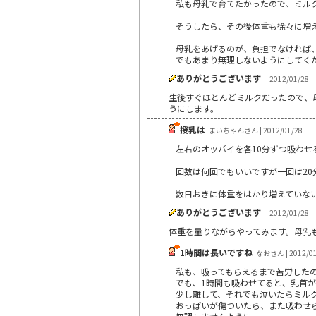
私も母乳で育てたかったので、ミル
そうしたら、その後体重も徐々に増
母乳をあげるのが、負担でなければ
でもあまり無理しないようにしてく
ありがとうございます
| 2012/01/28
生後すぐほとんどミルクだったので、
うにします。
授乳は
まいちゃんさん | 2012/01/28
左右のオッパイを各10分ずつ吸わ
回数は何回でもいいですが一回は20
数日おきに体重をはかり増えていない
ありがとうございます
| 2012/01/28
体重を量りながらやってみます。母乳
1時間は長いですね
なおさん | 2012/01
私も、吸ってもらえるまで苦労した
でも、1時間も吸わせてると、乳首
少し離して、それでも泣いたらミル
おっぱいが傷ついたら、また吸わせ