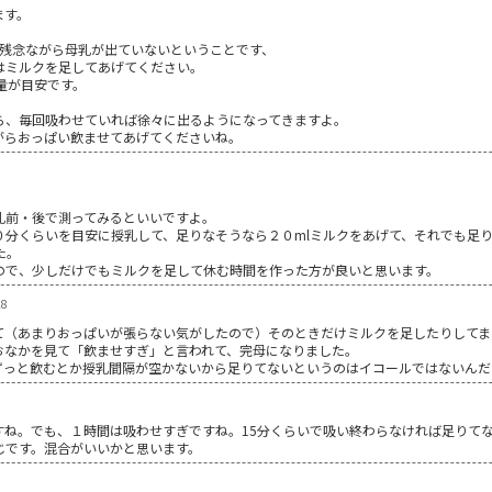
ます。
、残念ながら母乳が出ていないということです、
はミルクを足してあげてください。
量が目安です。
ら、毎回吸わせていれば徐々に出るようになってきますよ。
がらおっぱい飲ませてあげてくださいね。
乳前・後で測ってみるといいですよ。
０分くらいを目安に授乳して、足りなそうなら２０mlミルクをあげて、それでも足
た。
ので、少しだけでもミルクを足して休む時間を作った方が良いと思います。
28
て（あまりおっぱいが張らない気がしたので）そのときだけミルクを足したりしてま
おなかを見て「飲ませすぎ」と言われて、完母になりました。
ずっと飲むとか授乳間隔が空かないから足りてないというのはイコールではないんだ
すね。でも、１時間は吸わせすぎですね。15分くらいで吸い終わらなければ足りて
じです。混合がいいかと思います。