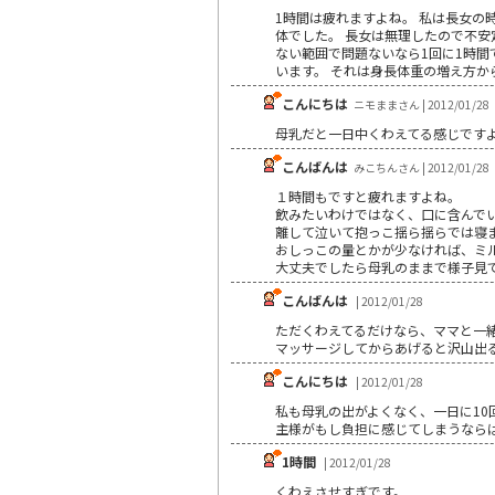
1時間は疲れますよね。 私は長女の
体でした。 長女は無理したので不安
ない範囲で問題ないなら1回に1時間
います。 それは身長体重の増え方
こんにちは
ニモままさん | 2012/01/28
母乳だと一日中くわえてる感じです
こんばんは
みこちんさん | 2012/01/28
１時間もですと疲れますよね。
飲みたいわけではなく、口に含んで
離して泣いて抱っこ揺ら揺らでは寝
おしっこの量とかが少なければ、ミ
大丈夫でしたら母乳のままで様子見
こんばんは
| 2012/01/28
ただくわえてるだけなら、ママと一
マッサージしてからあげると沢山出
こんにちは
| 2012/01/28
私も母乳の出がよくなく、一日に1
主様がもし負担に感じてしまうなら
1時間
| 2012/01/28
くわえさせすぎです。