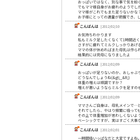
おっぱいではなく、別な事で気を紛
でもママ様自身がお疲れのようでし
ママ様がこれでもまた足りないかな
お子様にとっての適量が把握でき、し
こんばんは
| 2012/02/10
お気持ちわかります
私もミルク足したくなくて1時間近
さすがに疲れてミルクしっかりあげ
ママの体が休めればまた母乳は作ら
結果的には完母になりましたよ
こんばんは
| 2012/02/09
おっぱいが足りないのか、おしゃぶ
どうなんでしょうね(&gt;_&lt;)
体重の増えは順調ですか？
増えが悪いようならミルクを足すの
こんばんは
| 2012/02/09
ママさんご自身は、母乳メインで…と
それでしたら、やはり頻繁に吸って
その上で体重増加が思わしくないよ
ベーシックですが、実はすごく大事
こんばんは
| 2012/02/01
一時間吸いっぱなだと大変ですよね