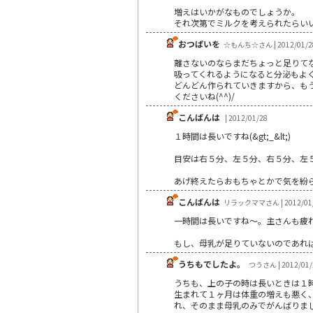
増えはいかがなものでしょうか。
それ次第でミルクを考えられたらい
おつぱいを
☆もんち☆さん | 2012/01/2
離さないのならまだちょっと足りて
吸ってくれるようになると分泌もよ
どんどん作られていきますから、も
くださいね(^^)/
こんばんは
| 2012/01/28
１時間は長いですね(&gt;_&lt;)
目安は右５分、左５分、右５分、左５
あげ終えたらおもちゃとかで気を紛
こんばんは
リラックママさん | 2012/01
一時間は長いですね～。主さんも疲
もし、母乳が足りていないのであれ
うちもでしたよ。
つうさん | 2012/01/
うちも、上の子の時は長いときは１
生まれて１ヶ月は体重の増えも悪く
れ、そのまま母乳のみでがんばりま