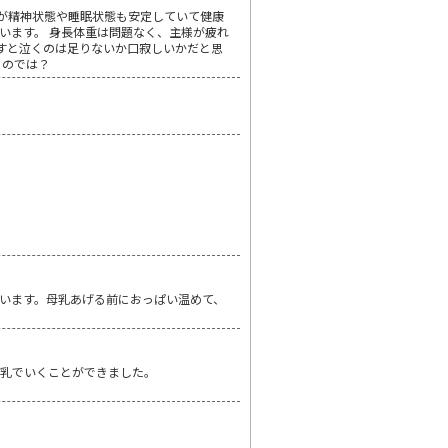
方が精神状態や睡眠状態も安定していて健康
思います。 身長体重は問題なく、主様が疲れ
離すと泣くのは足りないか口寂しいかだと思
ものでは？
います。母乳あげる前におっぱい温めて、
母乳でいくことができました。