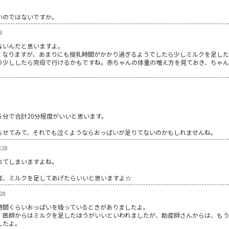
いのではないですか。
8
ないんだと思いますよ。
くなりますが、あまりにも授乳時間がかかり過ぎるようでしたら少しミルクを足した
う少ししたら完母で行けるかもですね。赤ちゃんの体重の増え方を見ておき、ちゃん
分で合計20分程度がいいと思います。
らせてみて、それでも泣くようならおっぱいが足りてないのかもしれませんね。
/28
れてしまいますよね。
ば、ミルクを足してあげたらいいと思いますよ☆
28
時間くらいおっぱいを吸っているときがありましたよ。
、医師からはミルクを足したほうがいいといわれましたが、助産師さんからは、もう
したよ。