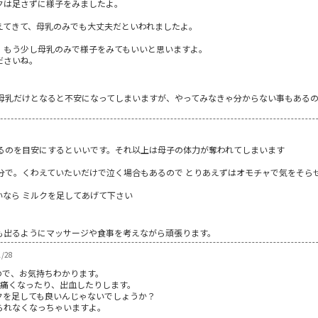
クは足さずに様子をみましたよ。
えてきて、母乳のみでも大丈夫だといわれましたよ。
、もう少し母乳のみで様子をみてもいいと思いますよ。
ださいね。
母乳だけとなると不安になってしまいますが、やってみなきゃ分からない事もある
せるのを目安にするといいです。それ以上は母子の体力が奪われてしまいます
分で。くわえていたいだけで泣く場合もあるので とりあえずはオモチャで気をそら
なら ミルクを足してあげて下さい
も出るようにマッサージや食事を考えながら頑張ります。
/28
ので、お気持ちわかります。
が痛くなったり、出血したりします。
クを足しても良いんじゃないでしょうか？
られなくなっちゃいますよ。