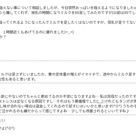
えない事について相談しましたが、今日突然おっぱいを吸えるようになりましたo(^
ら離してくれず、授乳の時間になりミルクを60足してみたのですが(以前は80で
吸ってくれるようになったんでミルクを足したくはないのですが、母乳が足りてな
１時間近くもあげてるのに疲れました(>_<)
か？
ミルクは足さずにいましたか、案の定体重の増えがイマイチで、途中からミルク足す
能性もあると思います。
る訳じやないのでちゃんと飲めてるのか不安になりますよね… 私は完母だったので
) でもストレスは出なくなる原因ですし…それはもう悪循環でした(;_;) けれどもタン
^ もし味が合わない場合は返金してくれるので試すにはいいかと思います(^O^) う
だけど泣かれるのも嫌だからって感じですよね… 少しでも改善されるといいですね♪
2/11
(^O^)
。