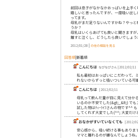
前回は息子がなかなかおっぱいを上手く吸
嬉しいと思ったんですが、一度吸い出した
ってます。
母乳がまだ足りないんですかね？やっと
うか？
母乳はいくらあげても良いと聞きますが、
離すと泣くし、どうしたら良いでしょう
|
2012/01/28
の他の相談を見る
回答順
|
新着順
こんにちは
なぴなぴさん | 2012/02/11
私も最初はおっぱいにこだわって、
れないからずっと吸いついている可
こんにちは
| 2012/02/11
母乳って飲んだ量が目に見えて分か
いるのか不安でした(&gt;_&lt;
試した物はﾃｨｰﾗｲﾌさんの物です^
してくれず大変でした(^^; 大変
おなかがすいていなくても
| 2012/0
安心感から、吸い続ける事もありますよ
ママと離れるのが嫌なんでしょうね