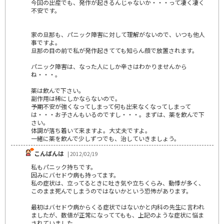
今回の出産でも、発作が起きるんじゃないか・・・って凄く凄く
不安です。
家の旦那も、パニック障害に対して理解がないので、いつも他人
事ですよ。
旦那の目の前で私が発作起きてても知らん顔で放置されます。
パニック障害は、なった人にしか辛さはわかりませんから
ね・・・。
薬は飲んで下さい。
副作用は稀にしかならないので。
予期不安が強くなってしまって何も出来なくなってしまって
は・・・お子さんもいるのですし・・・。まずは、薬を飲んで下
さい。
体調が落ち着いて来ますよ。大丈夫ですよ。
一緒に薬を飲んで少しずつでも、治していきましょう。
こんばんは
| 2012/02/19
私もパニック持ちです。
因みにバセドウ病も持ってます。
私の症状は、立ってるときに吐き気や立ちくらみ、動悸が多く、
このまま死んでしまうのではないかという恐怖があります。
最初はバセドウ病からくる症状ではないかと内科の先生に言われ
ましたが、数値が正常になっててもも、上記のような症状に悩ま
されていました。