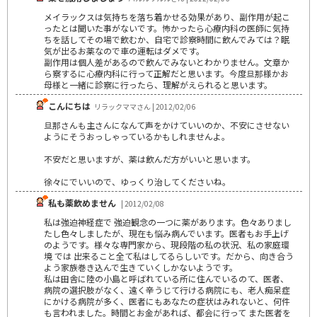
メイラックスは気持ちを落ち着かせる効果があり、副作用が起こ
ったとは聞いた事がないです。怖かったら心療内科の医師に気持
ちを話してその場で飲むか、自宅で診察時間に飲んでみては？眠
気が出るお薬なので車の運転はダメです。
副作用は個人差があるので飲んでみないとわかりません。文章か
ら察するに心療内科に行って正解だと思います。今度旦那様かお
母様と一緒に診察に行ったら、理解がえられると思います。
こんにちは
リラックママさん | 2012/02/06
旦那さんも主さんになんて声をかけていいのか、不安にさせない
ようにそうおっしゃっているかもしれませんよ。
不安だと思いますが、薬は飲んだ方がいいと思います。
徐々にでいいので、ゆっくり治してくださいね。
私も薬飲めません
| 2012/02/08
私は強迫神経症で 強迫観念の一つに薬があります。色々ありまし
たし色々しましたが、現在も悩み病んでいます。医者もお手上げ
のようです。様々な専門家から、現段階の私の状況、私の家庭環
境 では 出来ること全て私はしてるらしいです。だから、向き合う
よう家族巻き込んで生きていくしかないようです。
私は田舎に陸の小島と呼ばれている所に住んでいるのて、医者、
病院の選択肢がなく、遠く辛うじて行ける病院にも、老人痴呆症
にかける病院が多く、医者にもあなたの症状はみれないと、何件
も言われました。時間とお金があれば、都会に行って また医者を