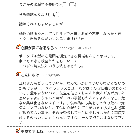
まさかの頻脈性不整脈でΣ(￣□￣;)
今も薬飲んでます(;´д｀)
話はそれてしまいましたが
動悸の頓服を出してもらうｺﾄで出掛ける前や不安になったときに
すぐに飲めるのがいいと思います(^-^)v
心臓が気になるなら
yuihappyさん | 2012/02/05
ポータブル型の心電図を測定できる機械もあると思います。
家でもできる検査とかをしていって
一つずつ消去法という方法もあるかも。
こんにちは
| 2012/02/05
旦那さんもどうしていいか、なんて声かけていいかわからないの
かもですね…。 メイラックスとユーパンはそんなに強い薬じゃな
いし、量も少ないので、先生を信じてちゃんと飲んだ方が良いと
思いますよ。ちゃんと薬がこわい事話したんですよね？なら、危
ない薬は出さないはずです。子供の為にも薬をしっかり飲んで元
気なママでいないと、子供に心配かけてしまいます(&gt;_&lt;)薬
が飲めてない事を、その後受診して先生に話しましたか？再度受
診するのもいいかもしれないですね。一人で抱えこまないで下さ
い。
不安ですよね。
つうさん | 2012/02/05