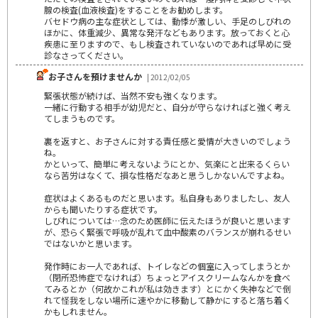
腺の検査(血液検査)をすることをお勧めします。
バセドウ病の主な症状としては、動悸が激しい、手足のしびれの
ほかに、体重減少、異常な発汗などもあります。放っておくと心
疾患に至りますので、もし検査されていないのであれば早めに受
診なさってください。
お子さんを預けませんか
| 2012/02/05
緊張状態が続けば、当然不安も強くなります。
一緒に行動する相手が幼児だと、自分が守らなければと強く考え
てしまうものです。
裏を返すと、お子さんに対する責任感と愛情が大きいのでしょう
ね。
かといって、簡単に考えないようにとか、気楽にと出来るくらい
なら苦労はなくて、損な性格だなあと思うしかないんですよね。
症状はよくあるものだと思います。私自身もありましたし、友人
からも聞いたりする症状です。
しびれについては…念のため医師に伝えたほうが良いと思います
が、恐らく緊張で呼吸が乱れて血中酸素のバランスが崩れるせい
ではないかと思います。
発作時にお一人であれば、トイレなどの個室に入ってしまうとか
（閉所恐怖症でなければ）ちょっとアイスクリームなんかを食べ
てみるとか（何故かこれが私は効きます）とにかく失神などで倒
れて怪我をしない場所に速やかに移動して静かにすると落ち着く
かもしれません。