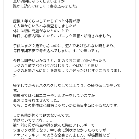
重い質問になってしまいますが
誰かに読んでほしくて書き込みました。
産後１年くらいしてからずっと体調が悪
く去年からいろんな検査をしましたが
体には特に問題がないとのことで
昨日、心療内科にかかり、パニック障害と診断されました。
子供はまだ２歳で小さいのに、遊んであげられない時もあり、
毎日予期不安で考え込んでしまい、すごく辛いです。
今日は調子いいかな？と、朝のうちに買い物へ行ったら
レジの手前でバクバクがはじまり、やばい！と思い
レジのお姉さんに助けを求めようか迷ったけどすぐに治まりまし
た。
帰宅してからもバクバクしだしては止まり、の繰り返しで辛いで
す。
循環器では心臓エコーやホルターをしていますが
異常は見られませんでした。
でも、この動悸は心臓病じゃないかと毎日本当に不安なんです。
しかも薬が怖くて飲めないんです。
情けないですよね。。。
数年前に母が抗生物質を飲んだ時にアレルギーで
ショック状態になり、幸い命に別状はなかったのですが
アナフィラキシーのような全身じんましん、呼吸困難など