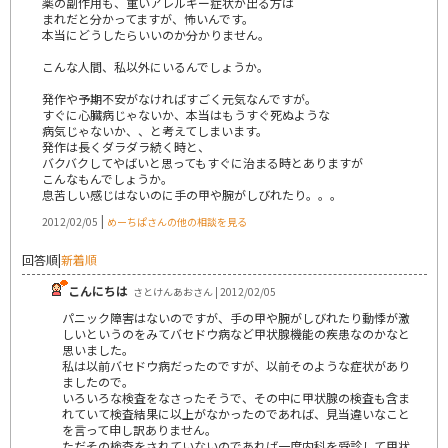
薬の副作用も、重いアレルギー症状が出る方は
まれだと分かってますが、怖いんです。
本当にどうしたらいいのか分かりません。
こんな人間、私以外にいるんでしょうか。
発作や予期不安がなければすごく元気なんですが。
すぐに心臓病じゃないか、本当はもうすぐ死ぬような
病気じゃないか、、と考えてしまいます。
発作は長くダラダラ続く時と、
バクバクしてやばいと思ってもすぐに治まる時とありますが
こんなもんでしょうか。
息苦しい感じはないのに手の甲や腕がしびれたり。。。
|
2012/02/05
めーちぱさんの他の相談を見る
回答順
|
新着順
こんにちは
さとけんあおさん | 2012/02/05
パニック障害はないのですが、手の甲や腕がしびれたり動悸が激
しいというのをみてバセドウ病など甲状腺機能の疾患なのかなと
思いました。
私は以前バセドウ病だったのですが、以前そのような症状があり
ましたので。
いろいろな検査をなさったそうで、その中に甲状腺の検査も含ま
れていて検査結果に以上がなかったのであれば、見当違いなこと
を言って申し訳ありません。
ただその検査をされていないのであれば一度内科を受診して甲状