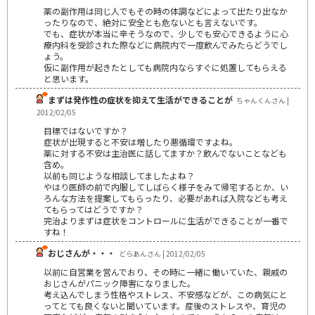
薬の副作用は同じ人でもその時の体調などによって出たり出なか
ったりなので、絶対に安全とも危ないとも言えないです。
でも、症状が本当に辛そうなので、少しでも安心できるように心
療内科を受診された際などに病院内で一度飲んでみたらどうでし
ょう。
仮に副作用が起きたとしても病院内ならすぐに処置してもらえる
と思います。
まずは発作性の症状を抑えて生活ができることが
ちゃんくんさん |
2012/02/05
目標ではないですか？
症状が出現すると不安は増したり悪循環ですよね。
薬に対する不安は主治医に話してますか？飲んでないことなども
含め。
以前も同じような相談してましたよね？
やはり医師の前で内服してしばらく様子をみて帰宅するとか、い
ろんな方法を提案してもらったり、必要があれば入院なども考え
てもらってはどうですか？
完治よりまずは症状をコントロールに生活ができることが一番で
すね！
おじさんが・・・
どらあんさん | 2012/02/05
以前に自営業を営んでおり、その時に一緒に働いていた、親戚の
おじさんがパニック障害になりました。
考え込んでしまう性格やストレス、不安感などが、この病気にと
ってとても良くないと聞いています。産後のストレスや、育児の