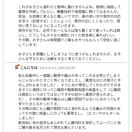
これがお子さん連れだと簡単に動けませんよね。医師に相談して
書類を作成してもらい、療養目的で保育園に預けてみませんか。
完治、を目標と考えると難しいですが、薬の使い方や発作の対応
を学ぶ（記憶する）ことによって、発作が出にくくなったり、発
作に慌てないようになっていきます。
発作が出ても、近所でお一人ならば落ち着くまで座っていれば良
いし、どうしてもダメなら病院に行くか救急車に乗ればいい。
その間、お子さんは保育園でご飯もおやつももらって安全に過ご
しています。
お子さんを邪魔にしてしまうように思うかもしれませんが、お子
さんを守るために治療をすると考えてみてください。
こんにちは
ももひなさん | 2012/02/05
私も妊娠中に一度酷い動悸や痛みがあってこのまま死んでしまう
んじゃないかとすごく怖くなりましたし（異常なほどの発汗と手
のしびれもありました）、すぐに夫が帰宅してくれたのでそのま
ますぐに病院に行って心電図や酸素飽和度の検査をして（心電図
は病気というほどではないですが以前から異常が見られまし
た）、その時の動悸や痛みは心臓が原因ではないと分かっても不
安でたまらなかったです。
その時以前にも心臓が原因ではと思われるような痛みが何度かあ
ってその度に検査しに行っても異常なし。（エコーやホルターも
しました）
数年前に他の症状もあらわれて心療内科を受診してユーパンと他
二種の薬を処方されて現在も飲んでいます。