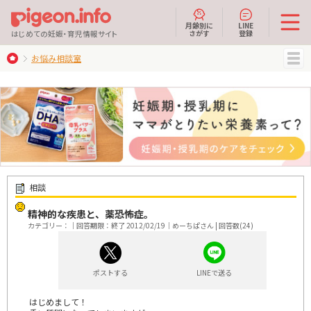
月齢別に
LINE
さがす
登録
はじめての妊娠・育児情報サイト
お悩み相談室
MENU
相談
精神的な疾患と、薬恐怖症。
カテゴリー：｜回答期限：終了 2012/02/19｜めーちぱさん | 回答数(24)
ポストする
LINEで送る
はじめまして！