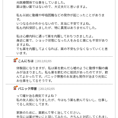
元医療関係で仕事をしていました。
薬は強い薬ではないので、大丈夫だと思いますよ。
私も以前に動機や呼吸困難などの発作が起こったことがありま
す。
いつなるのかわからないので、本当に不安ですよね。
私も内科受診しましたが、特に異常はありませんでした。
私は心療内科に通って薬を内服しておちつきましたよ。
身近に薬で、ショック状態になった人をみると薬にも不安があり
ますよね。
でも薬を内服してよくなれば、薬の不安も少なくなっていくと思
います。
こんにちは
| 2012/02/05
体験談になりますが、私は薬を飲んだら嘘のように動悸や胸の痛
みが治まりました。私も薬を飲むのに抵抗があったのですが、飲
んでよかったです。パニック障害のお友達も発作が治まり元気に
お仕事をしてるそうです。
パニック障害
| 2012/02/05
って確か治る病気ですよね？
私の友人前になりましたが、今はもう薬も飲んでないし、仕事し
てるし元気にしてます。
家族のために、薬飲んで早く治してください。
先生には薬が怖いこと話してみたら、きちんと対応してくれまし