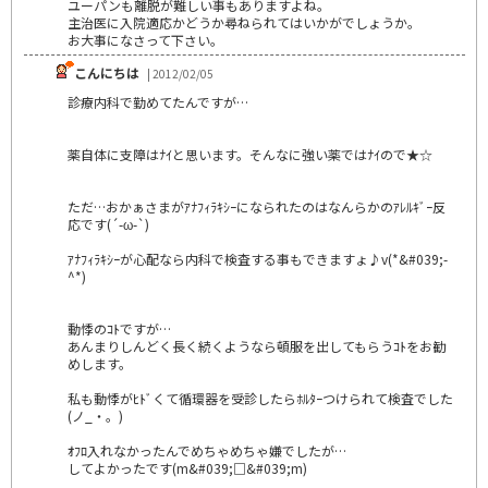
ユーパンも離脱が難しい事もありますよね。
主治医に入院適応かどうか尋ねられてはいかがでしょうか。
お大事になさって下さい。
こんにちは
| 2012/02/05
診療内科で勤めてたんですが…
薬自体に支障はﾅｲと思います。そんなに強い薬ではﾅｲので★☆
ただ…おかぁさまがｱﾅﾌｨﾗｷｼｰになられたのはなんらかのｱﾚﾙｷﾞｰ反
応です(´-ω-`)
ｱﾅﾌｨﾗｷｼｰが心配なら内科で検査する事もできますょ♪v(*&#039;-
^*)
動悸のｺﾄですが…
あんまりしんどく長く続くようなら頓服を出してもらうｺﾄをお勧
めします。
私も動悸がﾋﾄﾞくて循環器を受診したらﾎﾙﾀｰつけられて検査でした
(ノ_・。)
ｵﾌﾛ入れなかったんでめちゃめちゃ嫌でしたが…
してよかったです(m&#039;□&#039;m)