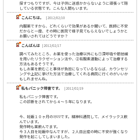
探すつもりですが、今は子供に迷惑かからないように頑張って隠
している状態です。こんな人間もいます。
こんにちは。
| 2012/02/10
内服薬ですから、どれくらいで効果があるか聞いて、医師に不安
だからと一度、その時に医院で様子見てもらえないでしょうかと
お願いされてはどうですか？
こんばんは
| 2012/02/17
調べてみたところ、お薬を使った治療以外にも①深呼吸や筋弛緩
を用いたリラクゼーション法や、②有酸素運動によって治療する
方法もあるそうです。
もしお薬を飲むこと事体が負担になっているならば、カウンセリ
ングや上記に挙げた方法で治療してくれる病院に行くのがいいか
もしれませんね。
私もパニック障害です。
| 2012/02/19
私もパニック障害です。
この診断をされてから４～５年になります。
今、妊娠１０ヶ月のﾏﾀﾏﾏです。精神科通院して、メイラックス飲
んでいます。
発作時も薬飲んでます。
今３人目を妊娠中なんですが、２人目出産の時に不安が強くなり
発作を起こしてしまいました。