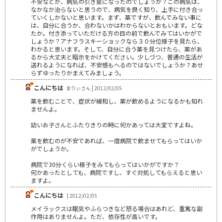
不安などが、病気の引き金になったのでしょうか？この病気は、
なかなか治らないと思うので、病気を良く知り、上手に付き合っ
ていくしかないと思います。まず、薬ですが、飲んでみない事に
は、自分に合うか、合わないかはわからないとおもいます。どな
たか。付き添っていただける方の目の前で飲んでみてはいかがで
しょうか？アナフラスキーショックなら３０分位様子を見たら、
わかると思います。そして、自分に合う薬を見つけたら、薬があ
るから大丈夫と暗示をかけてください。少しづつ、普通の生活が
送れるようになれば、不安感もへるのではないでしょうか？あせ
らずゆったりかまえてみましょう。
こんにちは
まりぃさん | 2012/02/05
薬を飲むことで、症状が緩和し、薬が飲めるようになるかも知れ
ませんよ。
幼いお子さんとふたりきりの時に何かあっては大変ですよね。
薬を飲むのが不安であれば、一度病院で飲ませてもらってはいか
がでしょうか。
病院で30分くらい様子をみてもらってはいかがですか？
何かあったとしても、病院ですし、すぐ対処してもらえると思い
ますよ。
こんにちは
| 2012/02/05
メイラックスは眠気やふらつきなど怒る場合はあれど、重篤な副
作用はありませんよ。ただ、依存性が高いです。