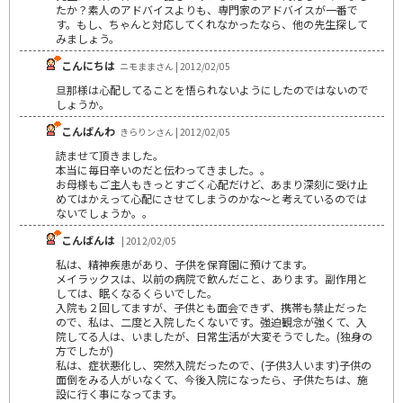
たか？素人のアドバイスよりも、専門家のアドバイスが一番で
す。もし、ちゃんと対応してくれなかったなら、他の先生探して
みましょう。
こんにちは
ニモままさん | 2012/02/05
旦那様は心配してることを悟られないようにしたのではないので
しょうか。
こんばんわ
きらりンさん | 2012/02/05
読ませて頂きました。
本当に毎日辛いのだと伝わってきました。。
お母様もご主人もきっとすごく心配だけど、あまり深刻に受け止
めてはかえって心配にさせてしまうのかな～と考えているのでは
ないでしょうか。。
こんばんは
| 2012/02/05
私は、精神疾患があり、子供を保育園に預けてます。
メイラックスは、以前の病院で飲んだこと、あります。副作用と
しては、眠くなるくらいでした。
入院も２回してますが、子供とも面会できず、携帯も禁止だった
ので、私は、二度と入院したくないです。強迫観念が強くて、入
院してる人は、いましたが、日常生活が大変そうでした。(独身の
方でしたが)
私は、症状悪化し、突然入院だったので、(子供3人います)子供の
面倒をみる人がいなくて、今後入院になったら、子供たちは、施
設に行く事になってます。