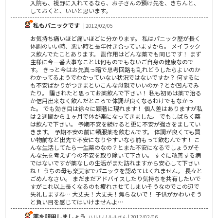
入院も、視野に入れてるなら、お子さんの預け先を、きちんと、
しておくと、いいと思います。
私もパニックです
| 2012/02/05
お気持ち痛いほど痛いほどに分かります。 私はパニック歴が長く
体調のいい時、悪い時と長年付き合っていますから。 メイラック
ス飲んでたことあります。 副作用はどんな薬でも同じです！ まず
主様に今一番大事なことは何ものでもないご自身の健康なので
す。 きっと今はお先真っ暗で思考回路も乱れどうしたらよいのか
わかってるようでわかっていない状況ではないですか？ 何するに
も不安ばかりがつきまといこんな母親でいいのか？とか凹んでみ
たり。 騙されたと思ってお薬飲んで下さい！ 私も初めは薬で治る
か信用出来なく飲んだところで体調が良くなるわけでもなかっ
た。 でも効き目は徐々に顕著に現れます！ 個人差はありますが私
は２週間から１ヶ月で体が楽になってきました。 でもしばらく薬
は飲んで下さい。 予期不安を続けると更に不安が強さをましてい
きます。 予期不安の前に頓服薬を飲むんです。 体調が良くても買
い物前など出先で不安になりやすいなら前もって飲むんです！ こ
んな生活してたら一生薬のなの？とまた不安になるでしょうがそ
んな先を考えず今の不安を取り除いて下さい。 すぐに改善する病
ではないですが薬なしの生活がまた訪れますから安心して下さい
ね！ うちの母も楽天家でパニックを認めてはくれません。 長々と
ごめんなさい。 まだまだアドバイスしたり気持ちを共有したいで
すがこれ以上長くなるのも疲れさせてしまいそうなのでこの辺で
失礼しますね… 大丈夫！大丈夫！焦らないで！ 子供がかわいそう
と負い目を感じてはいけませんよ…
薬を服用しましょう
ハルルリルルさん | 2012/02/06