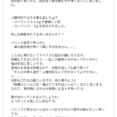
目の前で見てから、自分まで薬を飲むのが怖くなってしまいまし
た。
心療内科ではその事も話した上で
・メイラックス１mg 夕食後に１回
・ユーパン０．５g を処方されました。
同じお薬飲まれてる方いませんか？？
パニック症状で辛いのに
、薬の副作用が怖くて薬に手が出ません。。。
こんなに情けなくてマイナスな自分が嫌になります。
克服もできないだろう、一生この動悸と付き合って行くのかと
毎日本当に苦しいです。
実母はお気楽な性格なので、状態を話しても鼻で笑って
「そんなの考え過ぎ！心療内科なんて行かなくてよかたのに」
と、、、
旦那も口では心配といますが、他人事のように
「結構ひどいんだね！俺はどうすればいいの？」などと言います。
なので、発作時になかなか家族にも言えず辛いです。
誰が分かってくれるんでしょうか。
もうずっと入院したい気分です。
パニックで死なないと分かってますがやはり発作の時はすごく怖い
です。