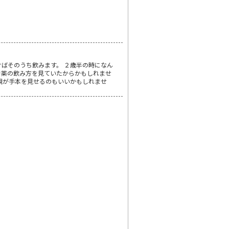
ばそのうち飲みます。 ２歳半の時になん
で薬の飲み方を見ていたからかもしれませ
親が手本を見せるのもいいかもしれませ