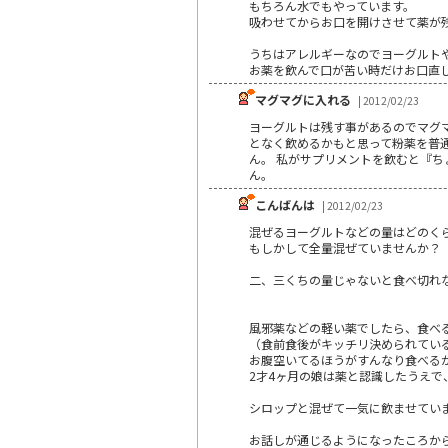
もちろん水でもやっています。
吸わせてからお口を開けさせて薬が
うちはアレルギーなのでヨーグルト
お薬を飲んで口が苦い時だけお口直し
マグマグに入れる
| 2012/02/23
ヨーグルトは残す事があるのでマグ
となく飲めるかもと思って粉薬を普
ん。 私がサプリメントを飲むと『
ん。
こんばんは
| 2012/02/23
混ぜるヨーグルトなどの量はどのく
もしかして全量混ぜていませんか？
二、三くちの量じゃないと食べ切れな
風邪薬などの軽い薬でしたら、食べ
（食前食後がキッチリ決められてい
お腹空いてるほうがすんなり食べる
2才4ヶ月の娘は薬と認識したうえ
シロップと混ぜて一気に飲ませてい
お話しが通じるようになったころか