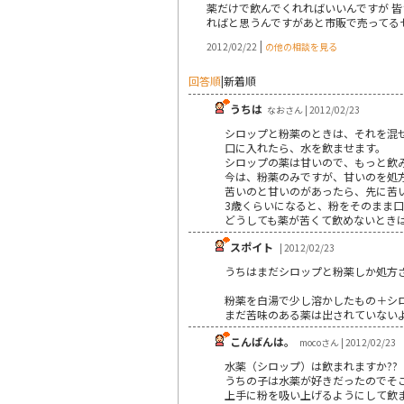
薬だけで飲んでくれればいいんですが 
ればと思うんですがあと市販で売ってる
|
2012/02/22
の他の相談を見る
回答順
|
新着順
うちは
なおさん | 2012/02/23
シロップと粉薬のときは、それを混
口に入れたら、水を飲ませます。
シロップの薬は甘いので、もっと飲
今は、粉薬のみですが、甘いのを処方
苦いのと甘いのがあったら、先に苦
3歳くらいになると、粉をそのまま
どうしても薬が苦くて飲めないとき
スポイト
| 2012/02/23
うちはまだシロップと粉薬しか処方
粉薬を白湯で少し溶かしたもの＋シ
まだ苦味のある薬は出されていない
こんばんは。
mocoさん | 2012/02/23
水薬（シロップ）は飲まれますか??
うちの子は水薬が好きだったのでそ
上手に粉を吸い上げるようにして飲