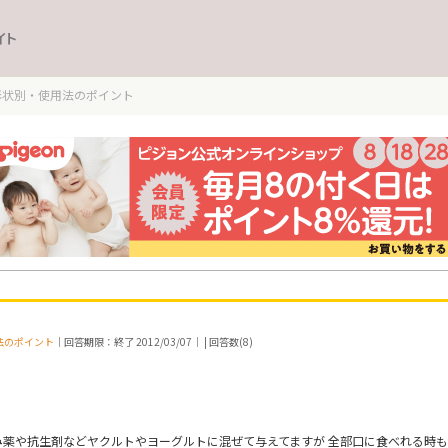
イト
形状別・使用法のポイント
法のポイント
｜回答期限：終了 2012/03/07｜ | 回答数(8)
飲み薬や抗生剤などヤクルトやヨーグルトに混ぜて与えてますが 全部口に食べれる時