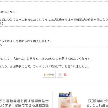
味があるから…
などにつけてお水に飲ませたりしてましたが三歳からは水で粉薬がのめるゃうにな
は？
からスポイトを勧められて購入しました。
よ。
うにして、「あ～ん」と言うと、だいたいお口を開けて飲んでくれます。
れたり、お団子状にして、ほっぺにつけてあげて。と言われましたよ。
前の50件
01
02
がら運動発達を促す理学療法士
【妊娠期のボ
んに学ぶ！家庭でできる運動支援
ら、1日1回