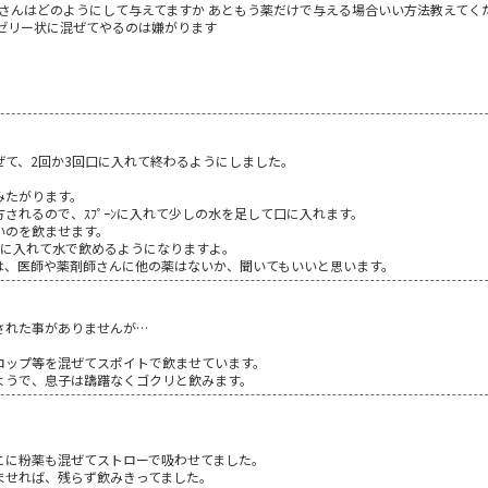
皆さんはどのようにして与えてますか あともう薬だけで与える場合いい方法教えてく
ゼリー状に混ぜてやるのは嫌がります
ぜて、2回か3回口に入れて終わるようにしました。
みたがります。
されるので、ｽﾌﾟｰﾝに入れて少しの水を足して口に入れます。
いのを飲ませます。
口に入れて水で飲めるようになりますよ。
は、医師や薬剤師さんに他の薬はないか、聞いてもいいと思います。
された事がありませんが…
ロップ等を混ぜてスポイトで飲ませています。
ようで、息子は躊躇なくゴクリと飲みます。
こに粉薬も混ぜてストローで吸わせてました。
ませれば、残らず飲みきってました。