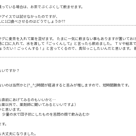
残っている場合は、お茶でぶくぶくして飲ませます。
やアイスでは試せなかったのですが、
に1口食べさせるのはどうでしょうか??
マグに麦茶を入れて薬を混ぜます。 たまに一気に飲まない事もありますが置いておけ
通に口に入れて、水を渡して『ごっくんして』と言ったら飲めました。 ＴＶや絵本
ちょうだい！ごっくんする！』と言ってくるので、真似っこしたいんだと思います。 
らいですか？
いのは当然かと(^_^;)時間が経過すると苦みが増しますので、短時間勝負です。
る直前にあげてみるのもいいかと…
る薬以外で、薬剤師に聞いてみるといいですよ）
かと思います。
で、少量の水で団子状にしたものを苦悶の顔で飲み込むか
ます。
ら大丈夫になりました。