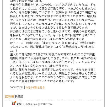
初めて相談を投稿します。
先日子供が風邪を引き、口の中にボツボツができていたため、ずっ
と飲めずにいました。点滴などで乗り切り、体重がぐっと減ったも
のの、元気を取り戻していますが、発病から10日を過ぎた現在でも
搾乳したものをコップなどで飲ませれば飲んでくれますが、哺乳瓶
や、スパウトなどは一切嫌がり、おっぱいをくわえてくれません。
搾乳をしていると、そのままコップを奪いとろうと泣いてしまいま
すが、おっぱいをくわえさせようとすると全身で嫌がります。
体力的にはまだまだ落ちていると思いますので、子供の本能で授乳
を拒否しているだけでしょうか。もう少し体が回復すれば飲んでく
れるのか、楽な方法を覚えてしまいこれからも拒否するの
か・・・。（病院では、”まだトラウマ（口内の痛み）が残る年齢
ではないので、再び授乳は可能でしょう”と発病直後に言われまし
た。）
主人との育児方針で1歳までは母乳のみで育てたいとここまで体重
増加も順調に10ヶ月半を過ごしてきましたが、私のおっぱいの出も
一気に低下してしまい（今は粉ミルクと併用です）、このままです
と、あっけなく卒乳となってしまいそうです。
当然、離乳食を始めている時期ではありますので、そちらを指摘さ
れると返す言葉が見つかりませんが、病み上がりのお子さんが同じ
ような経験をなさったことがおありの方で、再び授乳に成功した方
からのご意見を聞かせていただけると嬉しいです。
|
2008/07/24
の他の相談を見る
回答順
|
新着順
まだ
ももひなさん | 2008/07/24