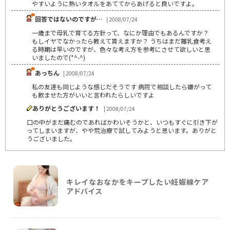
やすいように熱いタオルをあててからあげると良いですよ。
回答ではないのですが…
| 2008/07/24
一歳まで母乳で育てる方針って、なにか理由でもあるんですか？
もしイヤでなかったら教えて貰えますか？ うちはまだ離乳食考え
る時期は早いのですが、色々な考え方を参考にさせて欲しいと思
いましたので(*^-^)
あっちん
| 2008/07/24
私の友達も同じような感じだそうです 病院で相談したら嫌がって
も飲ませた方がいいと言われたらしいですよ
ありがとうございます！
| 2008/07/24
口の中がまだ痛むのであればかわいそうかと、いつもすぐに引き下が
ってしまいますが、やや荒治療で試してみようと思います。ありがと
うございました。
キレイなおなかをキープしたい妊娠線ケア
アドバイス