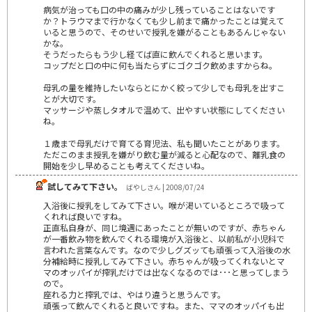
病気が治っても口の中の痛みが少し残っていることはないです
か？トラウマまで行かなくても少し前まで痛かったことは覚えて
いると思うので、そのせいで授乳を嫌がることもあるんじゃない
かな。
そうだったらもう少し経てば直に飲んでくれると思います。
コップだと口の中に何も当たらずにゴクゴク飲めますからね。
母乳の量を維持したいならとにかく絞って少しでも母乳を出すこ
とが大切です。
マッサージや蒸しタオルで温めて、出やすい状態にしてください
ね。
１歳まで母乳だけで育てる育児法、私も聞いたことがあります。
ただこのまま授乳を嫌がり飲む量が減ると心配なので、離乳食の
開始を少し早めることも考えてくださいね。
試してみて下さい。
ばやしさん | 2008/07/24
入浴後に授乳をしてみて下さい。喉が渇いているところで吸って
くれれば良いですね。
正直私自身が、同じ境遇にあったことが無いのですが、赤ちゃん
が一番飲み物を飲んでくれる環境が入浴後と、以前私が小児科で
言われた言葉なんです。なので少しグズッても頑張って入浴後の水
分補給時に授乳してみて下さい。赤ちゃんが吸ってくれないとマ
マのオッパイが搾乳だけでは出なくなるのでは･･･と思ってしまう
ので。
座れる力と搾乳では、やはり違うと思うんです。
頑張って飲んでくれると良いですね。また、ママのオッパイも出