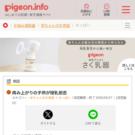
月齢別に
LINE
さがす
登録
はじめての妊娠・育児情報サイト
おっぱい
お悩み相談室
赤ちゃんのお世話
MENU
相談
病み上がりの子供が授乳拒否
カテゴリー：
赤ちゃんのお世話
>
おっぱい
｜回答期限：終了 2008/08/07｜ | 回答数
(4)
ポストする
LINEで送る