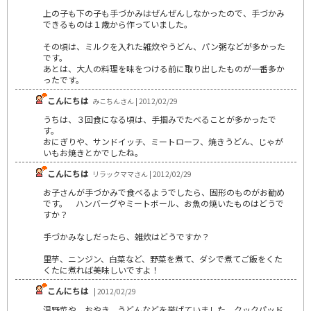
上の子も下の子も手づかみはぜんぜんしなかったので、手づかみ
できるものは１歳から作っていました。
その頃は、ミルクを入れた雑炊やうどん、パン粥などが多かった
です。
あとは、大人の料理を味をつける前に取り出したものが一番多か
ったです。
こんにちは
みこちんさん | 2012/02/29
うちは、３回食になる頃は、手掴みでたべることが多かったで
す。
おにぎりや、サンドイッチ、ミートローフ、焼きうどん、じゃが
いもお焼きとかでしたね。
こんにちは
リラックママさん | 2012/02/29
お子さんが手づかみで食べるようでしたら、固形のものがお勧め
です。 ハンバーグやミートボール、お魚の焼いたものはどうで
すか？
手づかみなしだったら、雑炊はどうですか？
里芋、ニンジン、白菜など、野菜を煮て、ダシで煮てご飯をくた
くたに煮れば美味しいですよ！
こんにちは
| 2012/02/29
温野菜や、おやき、うどんなどを挙げていました。クックパッド