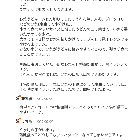
すよ。
カボチャでも美味しくできます。
野菜うどん…みじん切りにしたほうれん草、人参、ブロッコリー
などの野菜(冷凍して小分け)に、
小さく食べやすいサイズに切ったうどんの上に乗せて、小さく裂
いたササミを少々。
大さじ１～２杯のお水を振りかけてラップをして電子レンジでふ
やけるまでチン。
少ない水分で、野菜がうどんに絡みやすくなるので、残さず食べ
ることができます。
豆腐に冷凍していた下処理野菜を何種類か乗せて、電子レンジで
チン。
それを混ぜ合わせれば、野菜の白和え風のできあがりです。
子供が寝た後に、一気に野菜の下処理をして冷凍していました。
作る時は電子レンジだけだったので、簡単でしたよ～。
離乳食
| 2012/02/29
簡単でよく作ったのは納豆粥です。とろみもついて子供が嚥下し
やすいですよ。
うちも
| 2012/02/29
９ヶ月の子がいます。
離乳食ってどうしてもワンパターンになってしまいがちですよ
ね。