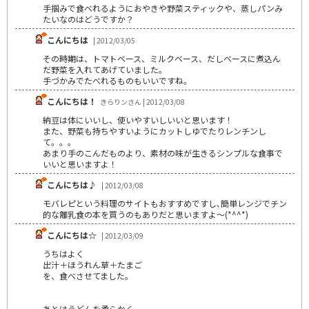
手掴みで食べれるようにおやきや野菜スティックや、蒸しパンみ
たいなのはどうですか？
こんにちは
| 2012/03/05
その時期は、トマトベース、ミルクベース、だしベースに煮込ん
だ野菜を入れてあげていました。
手づかみでたべれるものもいいですね。
こんにちは！
きらりンさん | 2012/03/08
納豆は体にいいし、使いやすいしいいと思います！
また、野菜も持ちやすいようにカットしゆでたりレンチンし
て。。。
あまり手のこんだものより、素材の味が生きるシンプルな食事で
いいと思いますよ！
こんにちは♪
| 2012/03/08
モバレピという料理のサイトもおすすめですし､簡単レンジでチン
的な離乳食の本を買うのもありだと思いますよ～(*^^*)
こんにちは☆
| 2012/03/09
うちはよく
出汁＋ほうれん草＋たまご
を、食べさせてました。
あとはうどんを柔らかく