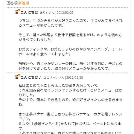
回答順
|
新着順
こんにちは
まりぃさん | 2012/02/29
うちは、手づかみ食べが大好きだったので、手づかみで食べられ
るメニューが多かったです。
そして、凝った料理より出汁で野菜を煮るだけ。のような物の方
が食べてくれました。
野菜スティックや、野菜たっぷりのおやきやハンバーグ、ミート
ボールはよく食べてくれました。
味噌汁や、肉じゃがやカレーの日は、味付けする前に、子どもの
分を分けておいたり、取り分けメニューが多かったです。
こんにちは♪
コロリーナさん | 2012/02/29
私はまとめて下ごしらえした野菜を冷凍していて、
それを組み合わせてレンジでチンするだけ…というメニューばか
りでした。
その中で、簡単にできるもので、娘が好きだったものを書きます
ね。
さつま芋バナナ…裏ごしさつま芋とバナナを一カケを電子レンジ
でチン。
ミルク(１歳過ぎたら牛乳)を入れて伸ばせば、ペーストになりま
す。
そのまま食べさせても、食パンに塗って食べさせても美味しいで