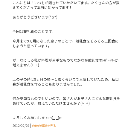
こんにちは！いつも相談させていただいてます。たくさんの方が教
えてくださって本当に助かってます！
ありがとうございます(^o^)
今回は離乳食のことです。
今月末で9ヵ月になった息子のことで、離乳食をそろそろ三回食に
しようと思っています。
が、なにしろ私が料理が苦手なものでなかなか離乳食のﾚﾊﾟｰﾄﾘｰが
増えません(+_+)
上の子の時は9ヵ月の頃～１歳くらいまで入院していたため、私自
身が離乳食を作ることもありませんでした。
何か簡単なものでもいいので、皆さんがお子さんにどんな離乳食を
あげていたか、教えていただけませんか？(>_<)
よろしくお願いしますm(_ _)m
|
2012/02/29
の他の相談を見る