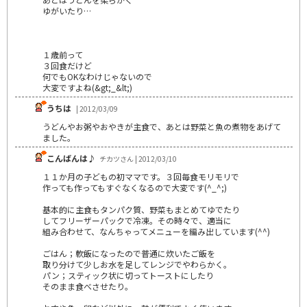
ゆがいたり…
１歳前って
３回食だけど
何でもOKなわけじゃないので
大変ですよね(&gt;_&lt;)
うちは
| 2012/03/09
うどんやお粥やおやきが主食で、あとは野菜と魚の煮物をあげて
ました。
こんばんは♪
チカツさん | 2012/03/10
１１か月の子どもの初ママです。３回毎食モリモリで
作っても作ってもすぐなくなるので大変です(^_^;)
基本的に主食もタンパク質、野菜もまとめてゆでたり
してフリーザーパックで冷凍。その時々で、適当に
組み合わせて、なんちゃってメニューを編み出しています(^^)
ごはん；軟飯になったので普通に炊いたご飯を
取り分けて少しお水を足してレンジでやわらかく。
パン；スティック状に切ってトーストにしたり
そのまま食べさせたり。