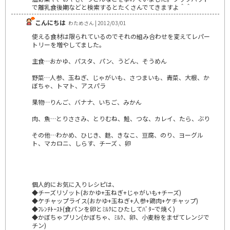
で離乳食後期などと検索するとたくさんでてきますよ＾＾
こんにちは
わためさん | 2012/03/01
使える食材は限られているのでそれの組み合わせを変えてレパー
トリーを増やしてました。
主食…おかゆ、パスタ、パン、うどん、そうめん
野菜…人参、玉ねぎ、じゃがいも、さつまいも、青菜、大根、か
ぼちゃ、トマト、アスパラ
果物…りんご、バナナ、いちご、みかん
肉、魚…とりささみ、とりむね、鮭、つな、カレイ、たら、ぶり
その他…わかめ、ひじき、麩、きなこ、豆腐、のり、ヨーグル
ト、マカロニ、しらす、チーズ 、卵
個人的にお気に入りレシピは、
◆チーズリゾット(おかゆ+玉ねぎ+じゃがいも+チーズ)
◆ケチャップライス(おかゆ+玉ねぎ+人参+鶏肉+ケチャップ)
◆ﾌﾚﾝﾁﾄｰｽﾄ(食パンを卵とﾐﾙｸにひたしてﾊﾞﾀｰで焼く)
◆かぼちゃプリン(かぼちゃ、ﾐﾙｸ、卵、小麦粉をまぜてレンジで
チン)