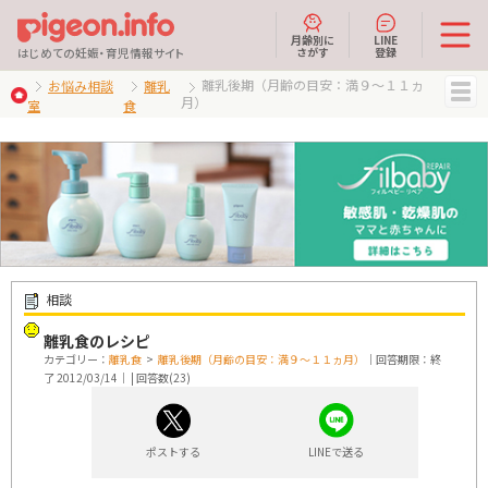
月齢別に
LINE
さがす
登録
はじめての妊娠・育児情報サイト
離乳後期（月齢の目安：満９～１１ヵ
お悩み相談
離乳
月）
室
食
MENU
相談
離乳食のレシピ
カテゴリー：
離乳食
>
離乳後期（月齢の目安：満９～１１ヵ月）
｜回答期限：終
了 2012/03/14｜ | 回答数(23)
ポストする
LINEで送る