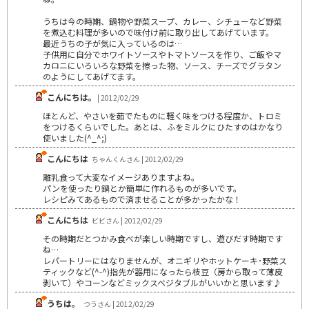
うちは今の時期、鍋物や野菜スープ、カレー、シチューなど野菜
を煮込む料理が多いので味付け前に取り出してあげています。
最近うちの子が気に入っているのは…
子供用に自分でホワイトソースやトマトソースを作り、ご飯やマ
カロニにいろいろな野菜を擦った物、ソース、チーズでグラタン
のようにしてあげてます。
こんにちは｡
| 2012/02/29
ほとんど、やさいを茹でたものに軽く味をつける程度か、トロミ
をつけるくらいでした。あとは、ふをミルクにひたすのはかなり
使いました(^_^;)
こんにちは
ちゃんくんさん | 2012/02/29
離乳食って大変なイメージありますよね。
パンを使ったり鍋とか簡単に作れるものが多いです。
レシピみてあるもので済ませることが多かったかな！
こんにちは
ビビさん | 2012/02/29
その時期だとつかみ食べが楽しい時期ですし、遊びだす時期です
ね…
レパートリーにはなりませんが、オニギリやホットケーキ･野菜ス
ティックなど(^-^)指先が器用になったら枝豆（房から取って薄皮
剥いて）やコーンなどミックスベジタブルがいいかと思います♪
うちは。
つうさん | 2012/02/29