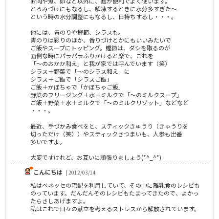
お肉や魚、卵など以外に、麩が便利でよく使います。
とろみづけにもなるし、解凍するときに水分多すぎた～
という時の水分調整にもなるし、日持ちするし・・・。
他には、青のりや鰹節、シラスも。
青のりは彩りのほか、香りづけとかにもいいみたいで
ご飯やスープにトッピング。鰹節は、ダシを取るのが
面倒な時にパラパラふりかけると楽で、これを
「～のおかか和え」と我が家では呼んでいます（笑）
シラス＋野菜で「～のシラス和え」に
シラス＋ご飯で「シラスご飯」
ご飯＋かぼちゃで「かぼちゃご飯」
野菜のフリージング＋水＋ミルクで「～のミルクスープ」
ご飯＋野菜＋水＋ミルクで「～のミルクリゾット」などなど
・・・。
最近、手づかみ食べをと、スティックきゅうり（きゅうりを
切っただけ（笑））やスティックさつまいも、人参も出番
多いですよ。
大変ですけれど、お互いに頑張りましょう(*^_^*)
こんにちは
| 2012/03/14
私はベネッセの宅配を利用していて、その中に離乳食のレシピも
のっています。だんだんそのレシピもたまってきたので、よかっ
たらさしあげますよ。
私はこれで日々の献立を考えるストレスから解放されています。