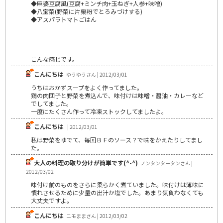
◆麻婆豆腐風(豆腐+ミンチ肉+玉ねぎ+人参+味噌)
◆八宝菜(野菜に片栗粉でとろみづけする)
◆アスパラトマトごはん
こんな感じです。
こんにちは
ゆうゆうさん | 2012/03/01
うちはおかずスープをよく作ってました。
鶏の肉団子と野菜を煮込んで、味付けは味噌・醤油・カレーなど
でしてました。
一度にたくさん作って冷凍ストックしてましたよ。
こんにちは
| 2012/03/01
私は野菜をゆでて、毎回ＢＦのソース？で味をかえたりしてまし
た。
大人の料理の取り分けが簡単です(^-^)
ノンタンタータンさん |
2012/03/02
味付け前のものをさらに柔らかく煮ていました。味付けは薄味に
慣れさせるために少量の出汁か塩でした。あまり気負わなくても
大丈夫ですよ。
こんにちは
ニモままさん | 2012/03/02