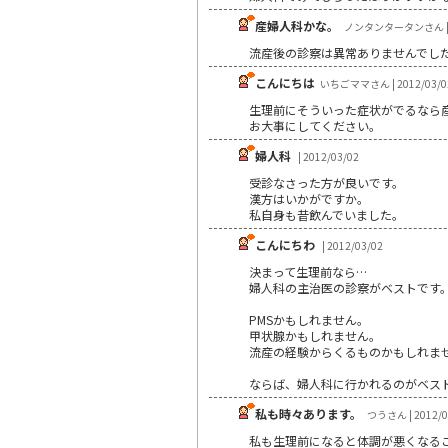
産婦人科かな。
ノンタンタータンさん | 2
流産後の診察は異常ありませんでし
こんにちは
いちごママさん | 2012/03/0
生理前にそういった症状がでるなら
お大事にしてください。
婦人科
| 2012/03/02
受診なさった方が良いです。
漢方はいかがですか。
私自身も昔飲んでいました。
こんにちわ
| 2012/03/02
決まって生理前なら…
婦人科の主治医の診察がベストです
PMSかもしれません。
甲状腺かもしれません。
流産の経験からくるものかもしれま
ならば、婦人科に行かれるのがベス
私も時々あります。
つうさん | 2012/0
私も生理前になると体調が悪くなる