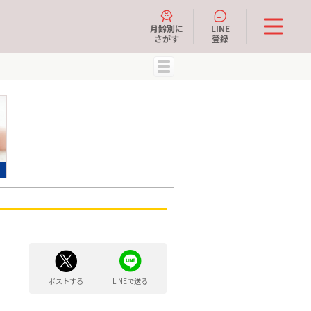
月齢別に
LINE
さがす
登録
MENU
ポストする
LINEで送る