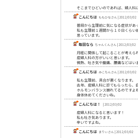
そこまでひどいのであれば、婦人科
こんにちは
ももひなさん | 2012/03/02
普段から生理前に気になる症状があ
私も生理前１週間から１０日くらい
思っています。
毎回なら
ちゃんくんさん | 2012/03/02
月経に関係して起こることが考えら
産婦人科の方がいいと思います。
微熱、吐き気や腹痛、腰痛などはい
こんにちは
みこちんさん | 2012/03/02
私も生理前、具合が悪くなります。
去年、産婦人科に診てもらったら、
ホルモンバランス崩れてるのですよ
身体休めてくださいね。
こんにちは！
| 2012/03/02
産婦人科になると思います！
私も吐き気あります。
辛いですよね。
こんにちは
まりぃさん | 2012/03/02