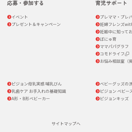
応募・参加する
育児サポート
イベント
プレママ・プレパ
プレゼント＆キャンペーン
妊婦フレンズwit
妊娠中に知って
ぼにゅ育
ママパパグラフ
コモドライフ
お悩み相談室（
ピジョン母乳実感 哺乳びん
ベビーグッズの
乳歯ケア お手入れの基礎知識
ピジョン ベビー
A形・B形ベビーカー
ピジョンキッズ
サイトマップへ