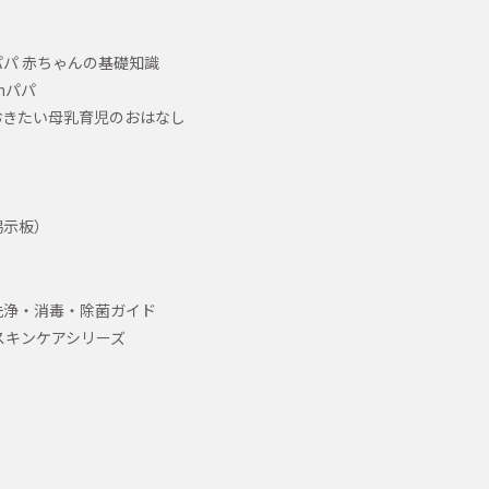
パ 赤ちゃんの基礎知識
hパパ
おきたい母乳育児のおはなし
掲示板）
洗浄・消毒・除菌ガイド
スキンケアシリーズ