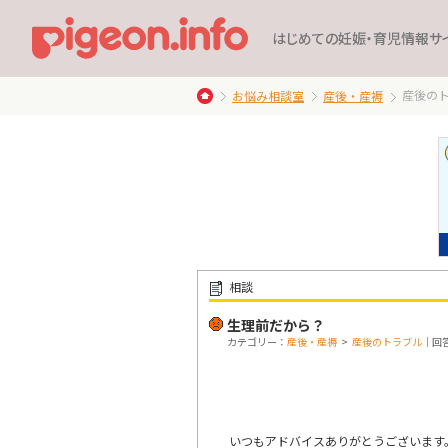
はじめての妊娠・育児情報サ
産後の
お悩み相談室
産後・産褥
相談
生理前だから？
カテゴリー：
産後・産褥
>
産後のトラブル
｜回答
いつもアドバイスありがとうございます