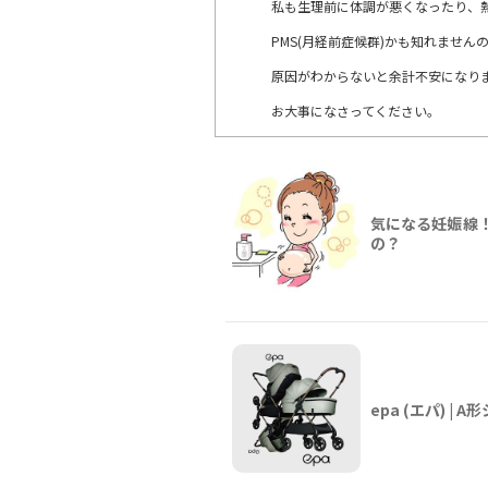
私も生理前に体調が悪くなったり、
PMS(月経前症候群)かも知れませ
原因がわからないと余計不安になり
お大事になさってください。
気になる妊娠線
の？
epa (エパ) |