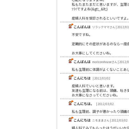
私もたまたまだと思いますが、生理
ﾂﾗｲですよね(&gt;_&lt;)
産婦人科を受診されるといいですよ
こんばんは
リラックママさん | 2012/03
不安ですね。
定期的にその症状があるのなら一度
お大事にしてくださいね。
こんばんは
moricorohouseさん | 2012/
私も生理前に体調がよくないことあ
こんにちは
| 2012/03/02
産婦人科でいいと思います。
友達も生理になる前は、頭痛、吐き
お大事になさってくださいね。
こんにちは。
| 2012/03/02
私も生理前、調子が悪かったり頭痛
こんにちは
ニモままさん | 2012/03/02
婦人科でみてもらったほうがいいか