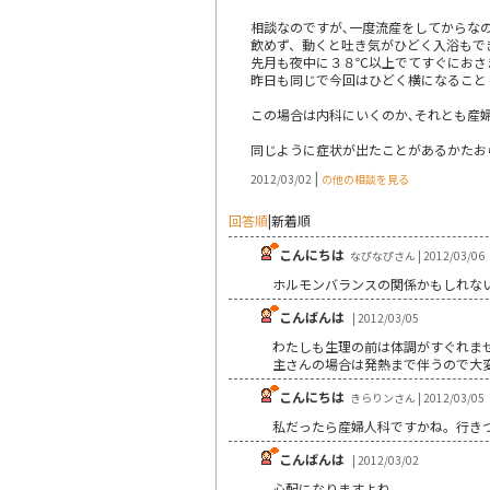
相談なのですが､一度流産をしてからな
飲めず、動くと吐き気がひどく入浴もで
先月も夜中に３８℃以上でてすぐにおさ
昨日も同じで今回はひどく横になること
この場合は内科にいくのか､それとも産
同じように症状が出たことがあるかたお
|
2012/03/02
の他の相談を見る
回答順
|
新着順
こんにちは
なぴなぴさん | 2012/03/06
ホルモンバランスの関係かもしれな
こんばんは
| 2012/03/05
わたしも生理の前は体調がすぐれま
主さんの場合は発熱まで伴うので大
こんにちは
きらりンさん | 2012/03/05
私だったら産婦人科ですかね。行き
こんばんは
| 2012/03/02
心配になりますよね。