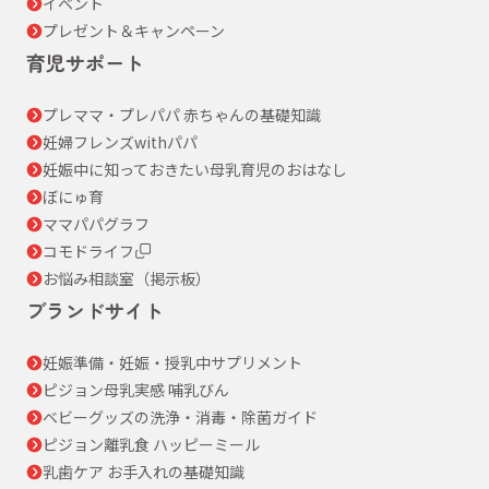
イベント
プレゼント＆キャンペーン
育児サポート
プレママ・プレパパ 赤ちゃんの基礎知識
妊婦フレンズwithパパ
妊娠中に知っておきたい母乳育児のおはなし
ぼにゅ育
ママパパグラフ
コモドライフ
お悩み相談室（掲示板）
ブランドサイト
妊娠準備・妊娠・授乳中サプリメント
ピジョン母乳実感 哺乳びん
ベビーグッズの洗浄・消毒・除菌ガイド
ピジョン離乳食 ハッピーミール
乳歯ケア お手入れの基礎知識