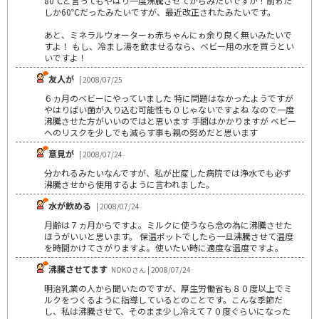
80℃と言ってもやはり一度沸騰させてからみたいですが！前ゎた
しか60℃だったみたいですが、最近改正されたみたいです。
あと、ミネラルウォーターゎ赤ちゃんにゎ余り良く無いみたいで
すよ！ もし、冷まし湯を飲ませるなら、ベビー用の水を買うとい
いですよ！
友人が
| 2008/07/25
６ヵ月のベビーにやっていました 特に問題はなかったようですが
やはりばい菌が入り込む可能性も０じゃないですよね なので一度
沸騰させた方がいいのではと思います 手間はかかりますが ベビー
へのリスクを少しでも減らす事も親の努めだと思います
意見が
| 2008/07/24
分かれるみたいなんですが、私が出産した病院では浄水でも必ず
沸騰させから使用するように言われました。
水が飲める
| 2008/07/24
月齢は７ヵ月からですよ。ミルクに使うなら念の為に沸騰させた
ほうがいいと思います。 保温ポットでしたら一旦沸騰させて温度
を時間かけてさがりますよ。使いたい時に適度な温度ですよ。
沸騰させてます
NOKOさん | 2008/07/24
明治乳業の人から聞いたのですが、厚生労働省も８０度以上でミ
ルクをつくるように指導しているとのことです。こんな季節だ
し、私は沸騰させて、そのまま少し冷えて７０度ぐらいになった