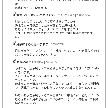
は
煮沸しなくても使えます。
煮沸した方がいいと思います。
みきっちょさん | 2008/07/24
月齢にもよりますが、今の時期は暑いですから
浄水でも一度煮沸させた方が安心だと思います。
ちなみにミネラルウォーターでミルクを作るのは
ミネラルの摂りすぎになるのでダメだと調乳指導で言われまし
た。
月齢によると思いますが
| 2008/07/24
月齢がまだ小さいなら、一度、沸騰させてカルキや雑菌などを飛
ばしてからがいいと思いますよ。
念のため
ももひなさん | 2008/07/24
浄水でも一度沸騰させてから少し冷ましたものを使った方がいい
と思います。
うちでは国産のミネラルウォーターを使ってミルクを作ったこと
もありましたよ。
軟水なので水道水と成分は大差ないでしょうし、赤ちゃん専門店
でも調乳用の水として使われているので大丈夫かな～と思って。
いちいち水を沸騰させるのが面倒だけど市販の水は心配というの
なら赤ちゃん用の水も売っているので、そういう物を使っても良
いと思いますよ。