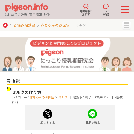
月齢別に
LINE
さがす
登録
はじめての妊娠・育児情報サイト
ミルク
お悩み相談室
赤ちゃんのお世話
MENU
相談
ミルクの作り方
カテゴリー：
赤ちゃんのお世話
>
ミルク
｜回答期限：終了 2008/08/07｜ | 回答数
(14)
ポストする
LINEで送る