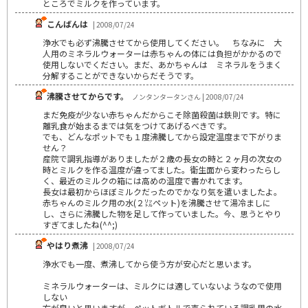
ところでミルクを作っています。
こんばんは
| 2008/07/24
浄水でも必ず沸騰させてから使用してください。 ちなみに 大
人用のミネラルウォーターは赤ちゃんの体には負担がかかるので
使用しないでください。まだ、あかちゃんは ミネラルをうまく
分解することができないからだそうです。
沸騰させてからです。
ノンタンタータンさん | 2008/07/24
まだ免疫が少ない赤ちゃんだからこそ除菌殺菌は鉄則です。特に
離乳食が始まるまでは気をつけてあげるべきです。
でも、どんなポットでも１度沸騰してから設定温度まで下がりま
せん？
産院で調乳指導がありましたが２歳の長女の時と２ヶ月の次女の
時とミルクを作る温度が違ってました。衛生面から変わったらし
く、最近のミルクの箱には高めの温度で書かれてます。
長女は最初からほぼミルクだったのでかなり気を遣いましたよ。
赤ちゃんのミルク用の水(２㍑ペット)を沸騰させて湯冷ましに
し、さらに沸騰した物を足して作っていました。今、思うとやり
すぎてましたね(^^;)
やはり煮沸
| 2008/07/24
浄水でも一度、煮沸してから使う方が安心だと思います。
ミネラルウォーターは、ミルクには適していないようなので使用
しない
方が良いと思いますが、ペットボトルで売られている調乳用の水